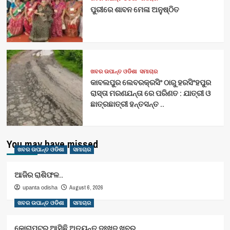
ପୁରୀରେ ଶାବନ ମେଳା ଅନୁଷ୍ଠିତ
ଖବର ଉପାନ୍ତ ଓଡିଶା
ସମାଚାର
କାବଲପୁର ଲେବରକ୍ରସିଂ ଠାରୁ ହରସିଂହପୁର
ରାସ୍ତା ମରଣଯନ୍ତା ରେ ପରିଣତ : ଯାତ୍ରୀ ଓ
ଛାତ୍ରଛାତ୍ରୀ ହନ୍ତସନ୍ତ ..
You may have missed
ଖବର ଉପାନ୍ତ ଓଡିଶା
ସମାଚାର
ଆଜିର ରାଶିଫଳ..
August 6, 2026
upanta odisha
ଖବର ଉପାନ୍ତ ଓଡିଶା
ସମାଚାର
କୋରାପୁଟରୁ ଆସିଛି ଅତ୍ୟନ୍ତ ଦୁଃଖଦ ଖବର..