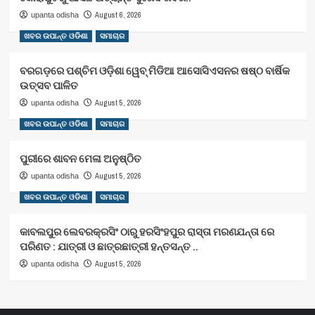
August 6, 2026
upanta odisha
ଖବର ଉପାନ୍ତ ଓଡିଶା
ସମାଚାର
ବରଗଡ଼ରେ ପଶ୍ଚିମ ଓଡ଼ିଶା ୱେବ୍ ମିଡିଆ ଆସୋସିଏସନର ଷଷ୍ଠ ବାର୍ଷିକ
ଉତ୍ସବ ପାଳିତ
August 5, 2026
upanta odisha
ଖବର ଉପାନ୍ତ ଓଡିଶା
ସମାଚାର
ପୁରୀରେ ଶାବନ ମେଳା ଅନୁଷ୍ଠିତ
August 5, 2026
upanta odisha
ଖବର ଉପାନ୍ତ ଓଡିଶା
ସମାଚାର
କାବଲପୁର ଲେବରକ୍ରସିଂ ଠାରୁ ହରସିଂହପୁର ରାସ୍ତା ମରଣଯନ୍ତା ରେ
ପରିଣତ : ଯାତ୍ରୀ ଓ ଛାତ୍ରଛାତ୍ରୀ ହନ୍ତସନ୍ତ ..
August 5, 2026
upanta odisha