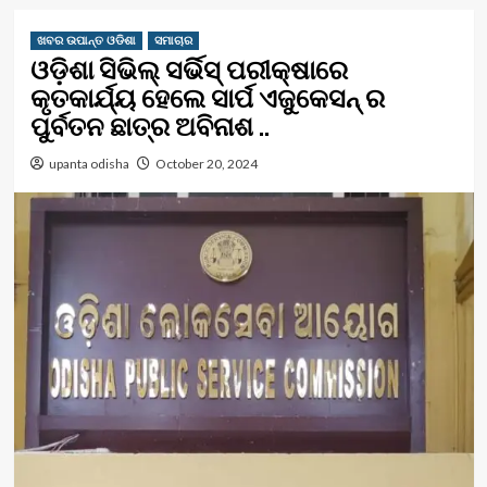
ଖବର ଉପାନ୍ତ ଓଡିଶା
ସମାଚାର
ଓଡ଼ିଶା ସିଭିଲ୍ ସର୍ଭିସ୍ ପରୀକ୍ଷାରେ
କୃତକାର୍ଯ୍ୟ ହେଲେ ସାର୍ପ ଏଜୁକେସନ୍ ର
ପୁର୍ବତନ ଛାତ୍ର ଅବିନାଶ ..
upanta odisha
October 20, 2024