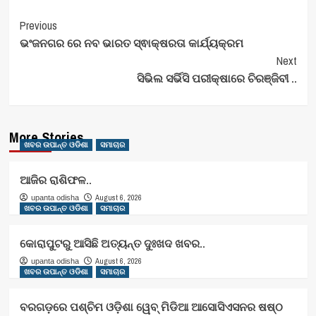
Post
Previous
ଭଂଜନଗର ରେ ନବ ଭାରତ ସ୍ଵାକ୍ଷରତା କାର୍ଯ୍ୟକ୍ରମ
Navigation
Next
ସିଭିଲ ସର୍ଭିସି ପରୀକ୍ଷାରେ ଚିରଞ୍ଜିବୀ ..
More Stories
ଖବର ଉପାନ୍ତ ଓଡିଶା
ସମାଚାର
ଆଜିର ରାଶିଫଳ..
August 6, 2026
upanta odisha
ଖବର ଉପାନ୍ତ ଓଡିଶା
ସମାଚାର
କୋରାପୁଟରୁ ଆସିଛି ଅତ୍ୟନ୍ତ ଦୁଃଖଦ ଖବର..
August 6, 2026
upanta odisha
ଖବର ଉପାନ୍ତ ଓଡିଶା
ସମାଚାର
ବରଗଡ଼ରେ ପଶ୍ଚିମ ଓଡ଼ିଶା ୱେବ୍ ମିଡିଆ ଆସୋସିଏସନର ଷଷ୍ଠ