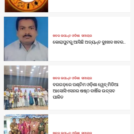
ଖବର ଉପାନ୍ତ ଓଡିଶା
ସମାଚାର
କୋରାପୁଟରୁ ଆସିଛି ଅତ୍ୟନ୍ତ ଦୁଃଖଦ ଖବର..
ଖବର ଉପାନ୍ତ ଓଡିଶା
ସମାଚାର
ବରଗଡ଼ରେ ପଶ୍ଚିମ ଓଡ଼ିଶା ୱେବ୍ ମିଡିଆ
ଆସୋସିଏସନର ଷଷ୍ଠ ବାର୍ଷିକ ଉତ୍ସବ
ପାଳିତ
ଖବର ଉପାନ୍ତ ଓଡିଶା
ସମାଚାର