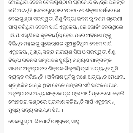
ହୋଇଥିବା ବେଳେ ବେଲଗୁଣ୍ଠା ର ପ୍ରମୋଦ ଚନ୍ଦ୍ର ପତିଙ୍କ
ନାତି ଅଟନ୍ତି ।ବେଲଗୁଣ୍ଠାର ୨୦୧୫-୧୬ ଶିକ୍ଷା ବର୍ଷରେ ସେ
ବେଲଗୁଣ୍ଠା ସରସ୍ୱତୀ ଶିଶୁ ବିଦ୍ୟା ଭବନ ରୁ ଦଶମ ଶ୍ରେଣୀ
ପାସ୍ କରିଥିବା ବେଳେ ସାର୍ପ ଏଜୁକେସନ୍ ରେ କୋଚିଂ ନେଉଥିଲେ
।ଓ.ପି.ଏସ୍.ସିରେ କୃତକାର୍ଯ୍ୟ ହେବା ପରେ ଅବିନାଶ ଙ୍କୁ
ବିଭିନ୍ନ ମହଲରୁ ଶୁଭେଚ୍ଛାର ସୁଅ ଛୁଟିଥିବା ବେଳେ ସାର୍ପ
ଏଜୁକେସନ୍ ମୁଖ୍ୟ ସତ୍ୟ ନାରାୟଣ ସିଅ ଓ ସରସ୍ୱତୀ ଶିଶୁ
ବିଦ୍ୟା ଭବନର ସମ୍ପାଦକ ସୁର୍ଯ୍ୟ ନାରାୟଣ ପାତ୍ରଙ୍କ
ସମେତ ଅନୁଷ୍ଠାନର ଶିକ୍ଷକ ଶିକ୍ଷୟିତ୍ରୀ ଅତ୍ୟନ୍ତ ଖୁସି
ବ୍ୟକ୍ତ କରିଛନ୍ତି । ଅବିନାଶ ପୁର୍ବରୁ ଜଣେ ଅତ୍ୟନ୍ତ ମେଧାବୀ,
ଶୃଙ୍ଖଳିତ ଛାତ୍ର ଥିବା ବେଳେ ତାଙ୍କର ଏହି ସଫଳତା ଆମ
ଅନୁଷ୍ଠାନର ଅନ୍ୟ ଛାତ୍ରଛାତ୍ରୀଙ୍କ ପାଇଁ ପ୍ରେରଣା ବୋଲି
କୋହଭରା କଣ୍ଠରେ ପ୍ରକାଶ କରିଛନ୍ତି ସାର୍ପ ଏଜୁକେସନ୍
ମୁଖ୍ୟ ସତ୍ୟ ନାରାୟଣ ସିଅ ।
ଵେଲଗୁଣ୍ଟା, ରିପୋର୍ଟ ପଞ୍ଚାନନ, ସାହୁ