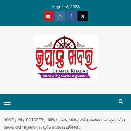
Skip
August 6, 2026
to
content
Youtube
Vimeo
Facebook
Twitter
UPANT ODISHA NO. 1 ODIA CHANNEL
Primary
Menu
HOME
20
OCTOBER
2024
ଓଡ଼ିଶା ସିଭିଲ୍ ସର୍ଭିସ୍ ପରୀକ୍ଷାରେ କୃତକାର୍ଯ୍ୟ
ହେଲେ ସାର୍ପ ଏଜୁକେସନ୍ ର ପୁର୍ବତନ ଛାତ୍ର ଅବିନାଶ ..