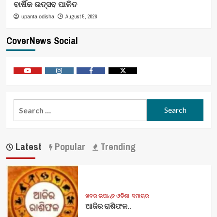
ବାର୍ଷିକ ଉତ୍ସବ ପାଳିତ
August 5, 2026
upanta odisha
CoverNews Social
Youtube
Vimeo
Facebook
Twitter
Search
for:
Latest
Popular
Trending
ଖବର ଉପାନ୍ତ ଓଡିଶା
ସମାଚାର
ଆଜିର ରାଶିଫଳ..