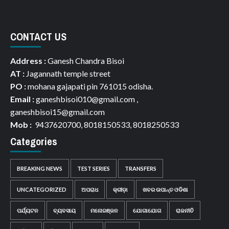
CONTACT US
Address :
Ganesh Chandra Bisoi
AT :
Jagannath temple street
PO :
mohana gajapati pin 761015 odisha.
Email :
ganeshbisoi010@gmail.com ,
ganeshbisoi15@gmail.com
Mob :
9437620700, 8018150533, 8018250533
Categories
BREAKING NEWS
TEST SERIES
TRANSFERS
UNCATEGORIZED
ଅପରାଧ
କ୍ରୀଡ଼ା
ଖବର ଉପାନ୍ତ ଓଡିଶା
ପର୍ଯ୍ୟଟନ
ବ୍ୟବସାୟ
ମନୋରଞ୍ଜନ
ଯୋଗାଯୋଗ
ରାଜନୀତି