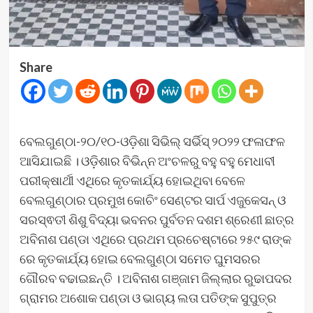
Share
ବେଲଗୁଣ୍ଠା-୨୦/୧୦-ଓଡ଼ିଶା ସିଭିଲ୍ ସର୍ଭିସ୍ ୨୦୨୨ ଫଳାଫଳ
ଆସିଯାଇଛି । ଓଡ଼ିଶାର ବିଭିନ୍ନ ଅଂଚଳରୁ ବହୁ ବହୁ ମେଧାବୀ
ପରୀକ୍ଷାର୍ଥୀ ଏଥିରେ କୃତକାର୍ଯ୍ୟ ହୋଇଥିବା ବେଳେ
ବେଲଗୁଣ୍ଠାର ପ୍ରମୁଖ କୋଚିଂ ସେଣ୍ଟର ସାର୍ପ ଏଜୁକେସନ୍ ଓ
ସରସ୍ଵତୀ ଶିଶୁ ବିଦ୍ୟା ଭବନର ପୁର୍ବତନ ଦଶମ ଶ୍ରେଣୀ ଛାତ୍ର
ଅବିନାଶ ପଣ୍ଡା ଏଥିରେ ପ୍ରଥମ ପ୍ରଚେଷ୍ଟାରେ ୨୫୯ ରାଙ୍କ
ରେ କୃତକାର୍ଯ୍ୟ ହୋଇ ବେଲଗୁଣ୍ଠା ସମେତ ଘୁମସରର
ଗୌରବ ବଢାଇଛନ୍ତି । ଅବିନାଶ ଗଞ୍ଜାମ ଜିଲ୍ଲାର ରୁଢାପଦର
ଗ୍ରାମର ଅଶୋକ ପଣ୍ଡା ଓ ଭାଗ୍ୟ ଲତା ପତିଙ୍କ ସୁପୁତ୍ର