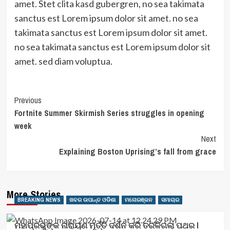
amet. Stet clita kasd gubergren, no sea takimata
sanctus est Lorem ipsum dolor sit amet. no sea
takimata sanctus est Lorem ipsum dolor sit amet.
no sea takimata sanctus est Lorem ipsum dolor sit
amet. sed diam voluptua.
Post
Previous
Fortnite Summer Skirmish Series struggles in opening
Navigation
week
Next
Explaining Boston Uprising’s fall from grace
More Stories
BREAKING NEWS
ଖବର ଉପାନ୍ତ ଓଡିଶା
ମନୋରଞ୍ଜନ
ସମାଚାର
ମହାପ୍ରଭୁଙ୍କ ନାରାୟଣ ମୂର୍ତ୍ତି ଦର୍ଶନ କରି ତରଳିଗଲା ପଥର l