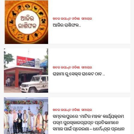
ଖବର ଉପାନ୍ତ ଓଡିଶା
ସମାଚାର
ଆଜିର ରାଶିଫଳ..
ଖବର ଉପାନ୍ତ ଓଡିଶା
ସମାଚାର
ରାହାମା ରୁ ସେକ୍ସ ରାକେଟ ଠାବ ..
ଖବର ଉପାନ୍ତ ଓଡିଶା
ସମାଚାର
ସମ୍ବଲପୁରରେ ‘ମାଟିର ମହକ’ କାର୍ଯ୍ୟକ୍ରମ
ପଦ୍ମ ପୁରସ୍କାରପ୍ରାପ୍ତ ପ୍ରତିଭାମାନେ
ସମାଜ ପାଇଁ ପ୍ରେରଣା – ଧର୍ମେନ୍ଦ୍ର ପ୍ରଧାନ