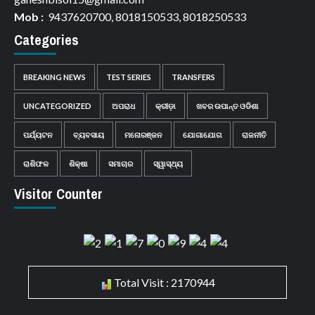
Mob :
9437620700, 8018150533, 8018250533
Categories
BREAKING NEWS
TEST SERIES
TRANSFERS
UNCATEGORIZED
ଅପରାଧ
କ୍ରୀଡ଼ା
ଖବର ଉପାନ୍ତ ଓଡିଶା
ପର୍ଯ୍ୟଟନ
ବ୍ୟବସାୟ
ମନୋରଞ୍ଜନ
ଯୋଗାଯୋଗ
ରାଜନୀତି
ରାଶିଫଳ
ଶିକ୍ଷା
ସମାଚାର
ସ୍ୱାସ୍ଥ୍ୟ
Visitor Counter
Total Visit : 2170944