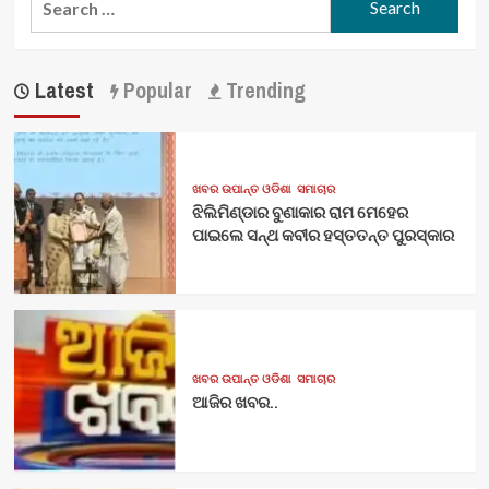
for:
Latest
Popular
Trending
ଖବର ଉପାନ୍ତ ଓଡିଶା
ସମାଚାର
ଝିଲିମିଣ୍ଡାର ବୁଣାକାର ରାମ ମେହେର
ପାଇଲେ ସନ୍ଥ କବୀର ହସ୍ତତନ୍ତ ପୁରସ୍କାର
ଖବର ଉପାନ୍ତ ଓଡିଶା
ସମାଚାର
ଆଜିର ଖବର..