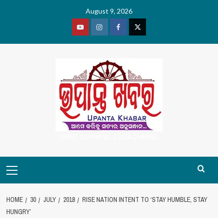
Skip
August 9, 2026
to
content
Youtube
Vimeo
Facebook
Twitter
UPANT ODISHA NO. 1 ODIA CHANNEL
Primary
Menu
HOME
30
JULY
2018
RISE NATION INTENT TO ‘STAY HUMBLE, STAY
HUNGRY’