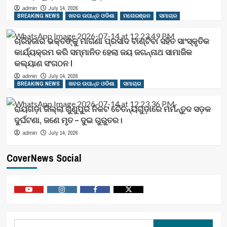
July 14, 2026
admin
BREAKING NEWS
ଖବର ଉପାନ୍ତ ଓଡିଶା
ମନୋରଞ୍ଜନ
ସମାଚାର
ଚାରିହଜାର ଭକ୍ତଙ୍କୁ ମାଗଣା ପ୍ରସାଦ ବାଣ୍ଟିବା ସହିତ ସାଂସ୍କୃତିକ
କାର୍ଯ୍ୟକ୍ରମ କରି ସମ୍ମାନିତ ହେଲା ଜୟ ଜଗନ୍ନାଥ ସାମାଜିକ
କଲ୍ୟାଣ ସଂଗଠନ l
July 14, 2026
admin
BREAKING NEWS
ଖବର ଉପାନ୍ତ ଓଡିଶା
ସମାଚାର
ରାୟଗଡ଼ା ଜିଲ୍ଲା ଗୁଣୁପୁର ନିକଟ ଚୈତନ୍ୟଗୁଡ଼ାରେ ମର୍ମନ୍ତୁଦ ସଡ଼କ
ଦୁର୍ଘଟଣା, ଜଣେ ମୃତ – ଦୁଇ ଗୁରୁତର।
July 14, 2026
admin
CoverNews Social
Youtube
Vimeo
Facebook
Twitter
Search