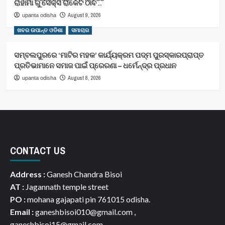
ରାହାମା ରୁ ସେକ୍ସ ରାକେଟ ଠାବ ..
August 9, 2026
upanta odisha
ଖବର ଉପାନ୍ତ ଓଡିଶା
ସମାଚାର
ସମ୍ବଲପୁରରେ ‘ମାଟିର ମହକ’ କାର୍ଯ୍ୟକ୍ରମ ପଦ୍ମ ପୁରସ୍କାରପ୍ରାପ୍ତ
ପ୍ରତିଭାମାନେ ସମାଜ ପାଇଁ ପ୍ରେରଣା – ଧର୍ମେନ୍ଦ୍ର ପ୍ରଧାନ
August 8, 2026
upanta odisha
CONTACT US
Address :
Ganesh Chandra Bisoi
AT :
Jagannath temple street
PO :
mohana gajapati pin 761015 odisha.
Email :
ganeshbisoi010@gmail.com ,
ganeshbisoi15@gmail.com