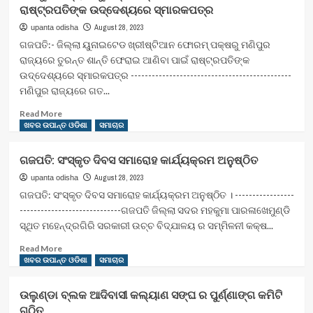
ରାଷ୍ଟ୍ରପତିଙ୍କ ଉଦ୍ଦେଶ୍ୟରେ ସ୍ମାରକପତ୍ର
,
ଜଳାଭିଷେକ
August 28, 2023
upanta odisha
ପାଇଁ
ଗଜପତି:- ଜିଲ୍ଲା ୟୁନାଇଟେଡ ଖ୍ରୀଷ୍ଟିଆନ ଫୋରମ୍ ପକ୍ଷରୁ ମଣିପୁର
ଶୈବପୀଠରେ
ରାଜ୍ୟରେ ତୁରନ୍ତ ଶାନ୍ତି ଫେରାଇ ଆଣିବା ପାଇଁ ରାଷ୍ଟ୍ରପତିଙ୍କ
କାଉଡିଆଙ୍କ
ଉଦ୍ଦେଶ୍ୟରେ ସ୍ମାରକପତ୍ର ----------------------------------------------
ଭିଡ
ମଣିପୁର ରାଜ୍ୟରେ ଗତ...
Read
Read More
more
ଖବର ଉପାନ୍ତ ଓଡିଶା
ସମାଚାର
about
ଗଜପତି:-
ଗଜପତି: ସଂସ୍କୃତ ଦିବସ ସମାରୋହ କାର୍ଯ୍ୟକ୍ରମ ଅନୁଷ୍ଠିତ
ଜିଲ୍ଲା
ୟୁନାଇଟେଡ
August 28, 2023
upanta odisha
ଖ୍ରୀଷ୍ଟିଆନ
ଗଜପତି: ସଂସ୍କୃତ ଦିବସ ସମାରୋହ କାର୍ଯ୍ୟକ୍ରମ ଅନୁଷ୍ଠିତ । -----------------
ଫୋରମ୍
-----------------------------ଗଜପତି ଜିଲ୍ଲା ସଦର ମହକୁମା ପାରଳାଖେମୁଣ୍ଡି
ପକ୍ଷରୁ
ସ୍ଥିତ ମହେନ୍ଦ୍ରଗିରି ସରକାରୀ ଉଚ୍ଚ ବିଦ୍ଯାଳୟ ର ସମ୍ମିଳନୀ କକ୍ଷ...
ମଣିପୁର
ରାଜ୍ୟରେ
Read
Read More
ତୁରନ୍ତ
more
ଖବର ଉପାନ୍ତ ଓଡିଶା
ସମାଚାର
ଶାନ୍ତି
about
ଫେରାଇ
ଗଜପତି:
ଉଲୁଣ୍ଡା ବ୍ଲକ ଆଦିବାସୀ କଲ୍ୟାଣ ସଙ୍ଘ ର ପୁର୍ଣ୍ଣାଙ୍ଗ କମିଟି
ଆଣିବା
ସଂସ୍କୃତ
ଗଠିତ
ପାଇଁ
ଦିବସ