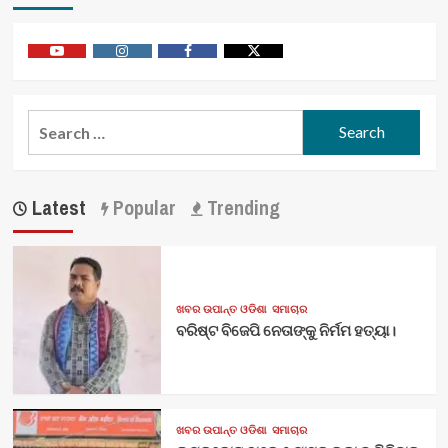
ମୃତ୍ୟୁ
।
Youtube
Vimeo
Facebook
Twitter
Search
for:
Latest
Popular
Trending
ଖବର ଉପାନ୍ତ ଓଡିଶା
ସମାଚାର
ବରିଷ୍ଟ ବିଜେପି ନେତାଙ୍କୁ ନିର୍ମମ ହତ୍ୟା।
ଖବର ଉପାନ୍ତ ଓଡିଶା
ସମାଚାର