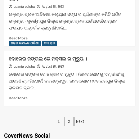
ରାଷ୍ଟ୍ରପତିଙ୍କ
ସମାରୋହ
August 28, 2023
upanta odisha
ଉଦ୍ଦେଶ୍ୟରେ
କାର୍ଯ୍ୟକ୍ରମ
ଉଲୁଣ୍ଡା ବ୍ଲକ ଆଦିବାସୀ କଲ୍ୟାଣ ସଙ୍ଘ ର ପୁର୍ଣ୍ଣାଙ୍ଗ କମିଟି ଗଠିତ
ସ୍ମାରକପତ୍ର
ଅନୁଷ୍ଠିତ
ଉଲୁଣ୍ଡା - ସୁବର୍ଣ୍ଣପୁର ଜିଲ୍ଲା ଉଲୁଣ୍ଡା ବ୍ଲକ ଯଉଁରାଭଉଁରା ଗ୍ରାମ
ପଂଚାୟତ ଅନ୍ତର୍ଗତ ବ୍ରାହ୍ମଣିପାଲି...
Read
Read More
more
ଖବର ଉପାନ୍ତ ଓଡିଶା
ସମାଚାର
about
ଉଲୁଣ୍ଡା
ବୋରେଇ ଜଙ୍ଗଲ ରେ ନକ୍ସଲ ର ମୃତ୍ୟୁ ।
ବ୍ଲକ
ଆଦିବାସୀ
August 28, 2023
upanta odisha
କଲ୍ୟାଣ
ବୋରେଇ ଜଙ୍ଗଲ ରେ ନକ୍ସଲ ର ମୃତ୍ୟୁ । (ଉମରକୋଟ ରୁ ଏମ୍ ଦୀନା°ଶୁ
ସଙ୍ଘ
ଆଚାରୀ ଙ୍କ ରିପୋର୍ଟ) ନବରଙ୍ଗପୁର, ଉମରକୋଟ ନବରଙ୍ଗପୁର ଜିଲ୍ଲା
ର
ରାଇଘର ବ୍ଲକ...
ପୁର୍ଣ୍ଣାଙ୍ଗ
କମିଟି
Read
Read More
ଗଠିତ
more
about
ବୋରେଇ
Posts
ଜଙ୍ଗଲ
1
2
Next
ରେ
pagination
ନକ୍ସଲ
CoverNews Social
ର