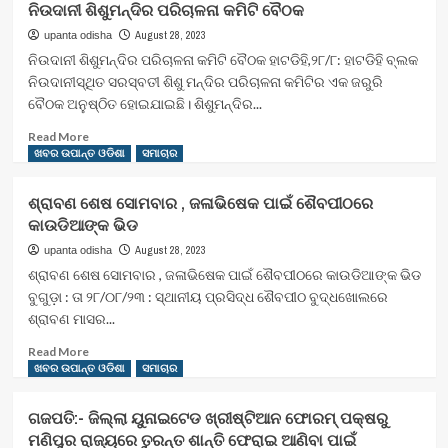
ନିଉଦାନୀ ଶିଶୁମନ୍ଦିର ପରିଚାଳନା କମିଟି ବୈଠକ
ପରେ
ସରକାରୀ
August 28, 2023
upanta odisha
ସହାୟତାରୁ
ନିଉଦାନୀ ଶିଶୁମନ୍ଦିର ପରିଚାଳନା କମିଟି ବୈଠକ ହାଟଡିହି,୨୮/୮: ହାଟଡିହି ବ୍ଲକ
ବଞ୍ଚିତ
ନିଉଦାନୀସ୍ଥିତ ସରସ୍ବତୀ ଶିଶୁ ମନ୍ଦିର ପରିଚାଳନା କମିଟିର ଏକ ଜରୁରି
କାଶିନାଥ
ବୈଠକ ଅନୁଷ୍ଠିତ ହୋଇଯାଇଛି। ଶିଶୁମନ୍ଦିର...
Read
Read More
more
ଖବର ଉପାନ୍ତ ଓଡିଶା
ସମାଚାର
about
ନିଉଦାନୀ
ଶ୍ରାବଣ ଶେଷ ସୋମବାର , ଜଳାଭିଷେକ ପାଇଁ ଶୈବପୀଠରେ
ଶିଶୁମନ୍ଦିର
କାଉଡିଆଙ୍କ ଭିଡ
ପରିଚାଳନା
କମିଟି
August 28, 2023
upanta odisha
ବୈଠକ
ଶ୍ରାବଣ ଶେଷ ସୋମବାର , ଜଳାଭିଷେକ ପାଇଁ ଶୈବପୀଠରେ କାଉଡିଆଙ୍କ ଭିଡ
ବୁଗୁଡ଼ା : ତା ୨୮/୦୮/୨୩ : ସ୍ଥାନୀୟ ପ୍ରସିଦ୍ଧ ଶୈବପୀଠ ବୁଦ୍ଧଖୋଲରେ
ଶ୍ରାବଣ ମାସର...
Read
Read More
more
ଖବର ଉପାନ୍ତ ଓଡିଶା
ସମାଚାର
about
ଶ୍ରାବଣ
ଗଜପତି:- ଜିଲ୍ଲା ୟୁନାଇଟେଡ ଖ୍ରୀଷ୍ଟିଆନ ଫୋରମ୍ ପକ୍ଷରୁ
ଶେଷ
ମଣିପୁର ରାଜ୍ୟରେ ତୁରନ୍ତ ଶାନ୍ତି ଫେରାଇ ଆଣିବା ପାଇଁ
ସୋମବାର