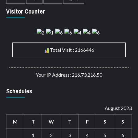
Visitor Counter
Total Visit : 2166446
Your IP Address: 216.73.216.50
Schedules
August 2023
M
T
W
T
F
S
S
1
2
3
4
5
6