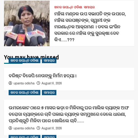
ଖବର ଉପାନ୍ତ ଓଡିଶା
ସମାଚାର
ମହିଳା ମଣ୍ଡଳ ଉପ ସଭାପତି ଙ୍କ ଉପରେ,
ମହିଳା ସରପଞ୍ଚଙ୍କ, ସ୍ୱାମୀ ଙ୍କ
ମରଣାନ୍ତକ ଆକ୍ରମଣ । ଡବଲ ଇଂଜିନ
ସରକାର ରେ ମହିଳା ଙ୍କୁ ସୁରକ୍ଷା ଦେବ
କିଏ…..???
You may have missed
ଖବର ଉପାନ୍ତ ଓଡିଶା
ସମାଚାର
ବରିଷ୍ଟ ବିଜେପି ନେତାଙ୍କୁ ନିର୍ମମ ହତ୍ୟା।
August 6, 2026
upanta odisha
ଖବର ଉପାନ୍ତ ଓଡିଶା
ସମାଚାର
ଉମରକୋଟ ଠାରେ ୫ ମାସର ଭଡ଼ା ନ ମିଳିବାରୁ ଘର ମାଲିକ ବ୍ୟାଙ୍କ ଅଫ
ବରୋଦା ବ୍ୟାଙ୍କରେ ଚାବି ପକାଇ ବ୍ୟାଙ୍କ ସମ୍ମୁଖରେ ଦେଲେ ଧାରଣା,
ପ୍ରତିଶ୍ରୁତି ମିଳିବା ପରେ ଖୋଲିଲେ ଚାବି……
August 6, 2026
upanta odisha
ଖବର ଉପାନ୍ତ ଓଡିଶା
ସମାଚାର