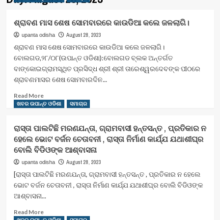
ଶ୍ରାବଣ ମାସ ଶେଷ ସୋମବାରରେ କାଉଡିଆ କଲେ ଜଳଲାଗି।
August 28, 2023
upanta odisha
ଶ୍ରାବଣ ମାସ ଶେଷ ସୋମବାରରେ କାଉଡିଆ କଲେ ଜଳଲାଗି।
ବୋଲଗଡ,୨୮/୦୮(ଉପାନ୍ତ ଓଡିଶା):ବୋଲଗଡ ବ୍ଲକ ଅନ୍ତର୍ଗତ
ବାଙ୍କୋଇଗ୍ରାମସ୍ଥିତ ପ୍ରସିଦ୍ଧ ଶ୍ରୀ ଶ୍ରୀ ତାରେଶ୍ୱରଦେବଙ୍କ ପୀଠରେ
ଶ୍ରାବଣମାସର ଶେଷ ସୋମବାରଦିନ...
Read
Read More
more
ଖବର ଉପାନ୍ତ ଓଡିଶା
ସମାଚାର
about
ଶ୍ରାବଣ
ରାସ୍ତା ପାଲଟିଛି ମରଣଯନ୍ତା, ଗ୍ରାମବାସୀ ହନ୍ତସନ୍ତ , ପ୍ରତିକାର ନ
ମାସ
ହେଲେ ଭୋଟ ବର୍ଜନ ଚେତାବନୀ , ରାସ୍ତା ନିର୍ମାଣ କାର୍ଯ୍ଯ ଯଥାଶୀଘ୍ର
ଶେଷ
ବୋଲି ବିଡିଓଙ୍କ ଆଶ୍ବାସନା
ସୋମବାରରେ
କାଉଡିଆ
August 28, 2023
upanta odisha
କଲେ
[ରାସ୍ତା ପାଲଟିଛି ମରଣଯନ୍ତା, ଗ୍ରାମବାସୀ ହନ୍ତସନ୍ତ , ପ୍ରତିକାର ନ ହେଲେ
ଜଳଲାଗି।
ଭୋଟ ବର୍ଜନ ଚେତାବନୀ , ରାସ୍ତା ନିର୍ମାଣ କାର୍ଯ୍ଯ ଯଥାଶୀଘ୍ର ବୋଲି ବିଡିଓଙ୍କ
ଆଶ୍ବାସନା...
Read
Read More
more