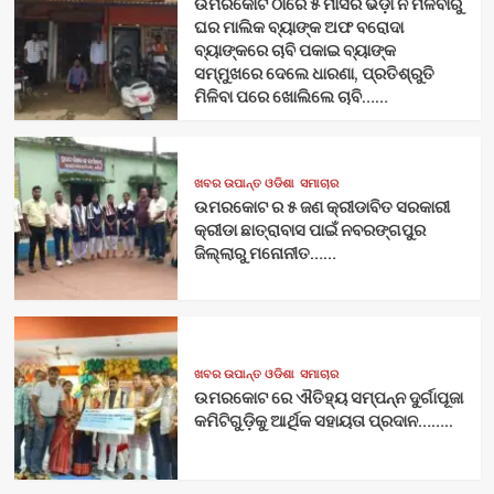
ଉମରକୋଟ ଠାରେ ୫ ମାସର ଭଡ଼ା ନ ମିଳିବାରୁ
ଘର ମାଲିକ ବ୍ୟାଙ୍କ ଅଫ ବରୋଦା
ବ୍ୟାଙ୍କରେ ଚାବି ପକାଇ ବ୍ୟାଙ୍କ
ସମ୍ମୁଖରେ ଦେଲେ ଧାରଣା, ପ୍ରତିଶ୍ରୁତି
ମିଳିବା ପରେ ଖୋଲିଲେ ଚାବି……
ଖବର ଉପାନ୍ତ ଓଡିଶା
ସମାଚାର
ଉମରକୋଟ ର ୫ ଜଣ କ୍ରୀଡାବିତ ସରକାରୀ
କ୍ରୀଡା ଛାତ୍ରାବାସ ପାଇଁ ନବରଙ୍ଗପୁର
ଜିଲ୍ଲାରୁ ମନୋନୀତ……
ଖବର ଉପାନ୍ତ ଓଡିଶା
ସମାଚାର
ଉମରକୋଟ ରେ ଐତିହ୍ୟ ସମ୍ପନ୍ନ ଦୁର୍ଗାପୂଜା
କମିଟିଗୁଡ଼ିକୁ ଆର୍ଥିକ ସହାୟତା ପ୍ରଦାନ……..