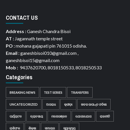
CONTACT US
Address :
Ganesh Chandra Bisoi
AT :
Jagannath temple street
PO :
mohana gajapati pin 761015 odisha.
Email :
ganeshbisoi010@gmail.com ,
ganeshbisoi15@gmail.com
Mob :
9437620700, 8018150533, 8018250533
Categories
BREAKING NEWS
TEST SERIES
TRANSFERS
UNCATEGORIZED
ଅପରାଧ
କ୍ରୀଡ଼ା
ଖବର ଉପାନ୍ତ ଓଡିଶା
ପର୍ଯ୍ୟଟନ
ବ୍ୟବସାୟ
ମନୋରଞ୍ଜନ
ଯୋଗାଯୋଗ
ରାଜନୀତି
ରାଶିଫଳ
ଶିକ୍ଷା
ସମାଚାର
ସ୍ୱାସ୍ଥ୍ୟ