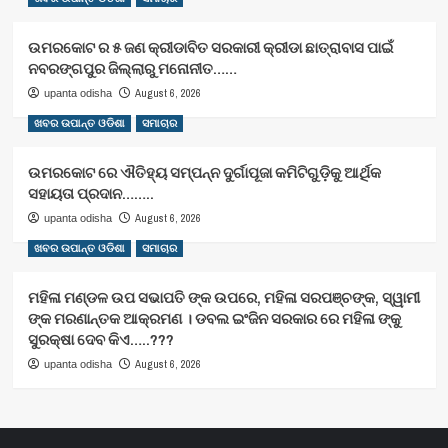
ଉମରକୋଟ ର ୫ ଜଣ କ୍ରୀଡାବିତ ସରକାରୀ କ୍ରୀଡା ଛାତ୍ରାବାସ ପାଇଁ
ନବରଙ୍ଗପୁର ଜିଲ୍ଲାରୁ ମନୋନୀତ……
August 6, 2026
upanta odisha
ଖବର ଉପାନ୍ତ ଓଡିଶା
ସମାଚାର
ଉମରକୋଟ ରେ ଐତିହ୍ୟ ସମ୍ପନ୍ନ ଦୁର୍ଗାପୂଜା କମିଟିଗୁଡ଼ିକୁ ଆର୍ଥିକ
ସହାୟତା ପ୍ରଦାନ……..
August 6, 2026
upanta odisha
ଖବର ଉପାନ୍ତ ଓଡିଶା
ସମାଚାର
ମହିଳା ମଣ୍ଡଳ ଉପ ସଭାପତି ଙ୍କ ଉପରେ, ମହିଳା ସରପଞ୍ଚଙ୍କ, ସ୍ୱାମୀ
ଙ୍କ ମରଣାନ୍ତକ ଆକ୍ରମଣ । ଡବଲ ଇଂଜିନ ସରକାର ରେ ମହିଳା ଙ୍କୁ
ସୁରକ୍ଷା ଦେବ କିଏ…..???
August 6, 2026
upanta odisha