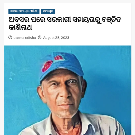
ଖବର ଉପାନ୍ତ ଓଡିଶା
ସମାଚାର
ଅବସର ପରେ ସରକାରୀ ସହାୟତାରୁ ବଞ୍ଚିତ
କାଶିନାଥ
upanta odisha
August 28, 2023