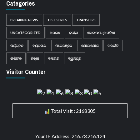
Categories
BREAKING NEWS
TEST SERIES
TRANSFERS
UNCATEGORIZED
ଅପରାଧ
କ୍ରୀଡ଼ା
ଖବର ଉପାନ୍ତ ଓଡିଶା
ପର୍ଯ୍ୟଟନ
ବ୍ୟବସାୟ
ମନୋରଞ୍ଜନ
ଯୋଗାଯୋଗ
ରାଜନୀତି
ରାଶିଫଳ
ଶିକ୍ଷା
ସମାଚାର
ସ୍ୱାସ୍ଥ୍ୟ
Visitor Counter
Total Visit : 2168305
Your IP Address: 216.73.216.124