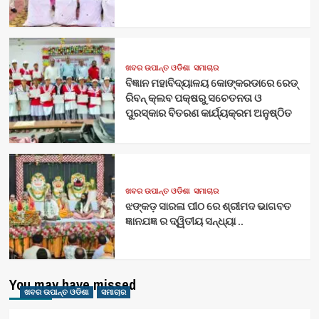
ଖବର ଉପାନ୍ତ ଓଡିଶା
ସମାଚାର
ବିଜ୍ଞାନ ମହାବିଦ୍ୟାଳୟ କୋଙ୍କରଡାରେ ରେଡ୍
ରିବନ୍ କ୍ଲବ ପକ୍ଷରୁ ସଚେତନତା ଓ
ପୁରସ୍କାର ବିତରଣ କାର୍ଯ୍ୟକ୍ରମ ଅନୁଷ୍ଠିତ
ଖବର ଉପାନ୍ତ ଓଡିଶା
ସମାଚାର
ଝଙ୍କଡ଼ ସାରଳା ପୀଠ ରେ ଶ୍ରୀମଦ ଭାଗବତ
ଜ୍ଞାନଯଜ୍ଞ ର ଦ୍ୱିତୀୟ ସନ୍ଧ୍ୟା ..
You may have missed
ଖବର ଉପାନ୍ତ ଓଡିଶା
ସମାଚାର