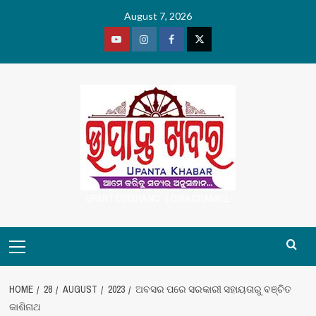
Skip
August 7, 2026
to
content
Youtube
Vimeo
Facebook
Twitter
UPANT ODISHA NO. 1 ODIA CHANNEL
Primary
Menu
HOME
28
AUGUST
2023
ଅବସର ପରେ ସରକାରୀ ସହାୟତାରୁ ବଞ୍ଚିତ
କାଶିନାଥ