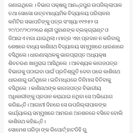
ଜଣାଇଥିଲେ । ବିଭାଗ ପକ୍ଷରୁ ଆନନ୍ଦପୁର ଉପଜିଲ୍ଲାପାଳ
ତଥା ସୋସୋ ଉଚ୍ଚମାଧ୍ୟମିକ ବିଦ୍ୟାଳୟ ପରିଚାଳନା
କମିଟିର ସଭାପତିଙ୍କୁ ପତ୍ର ସଂଖ୍ୟା ୧୧୭୫୨ ତା
୨୯/୦୯/୨୦୨୨ରେ ଶ୍ରୀ ପୁହାଣଙ୍କ ବ୍ଲକ୍‌ଗ୍ରାଣ୍ଟ ଓ
ଜିଆଇଏ ମଗା ଯାଇଥିଲା। ମାତ୍ର ଏହା ପ୍ରଦାନ ନ କରିବାରୁ
ଶେଷରେ ବାଧ୍ୟ କାଶିନାଥ ବିଦ୍ୟାଳୟ ସମ୍ମୁଖରେ ଧାରଣାରେ
ବସିଥିଲେ। ଧାରଣାସ୍ଥଳକୁ ଭାରପ୍ରାପ୍ତ ଅଧ୍ୟକ୍ଷ
ଶିବଚରଣ ଖାମୁରାଇ ଆସିଥିଲେ । ଆବଶ୍ୟକ କାଗଜପତ୍ର
ବିଭାଗକୁ ପଠାଇବା ପାଇଁ ପ୍ରତିଶ୍ରୁତି ଦେବା ପରେ କାଶିନାଥ
ଧାରଣାରୁ ଉଠିଥିଲେ। ଇତିମଧ୍ଯରେ ତିନିମାସ ବିତିବାକୁ
ବସିଥିଲେ । କାଶିନାଥଙ୍କ କାଗଜପତ୍ର ବିଭାଗୀୟ
ଅଧିକାରୀଙ୍କୁ ପ୍ରଦାନ କରାଯାଇ ନଥିବା ସେ ଅଭିଯୋଗ
କରିଛନ୍ତି। ଆଗାମୀ ଦିନରେ ସେ ଉପଜିଲ୍ଲାପାଳଙ୍କ
କାର୍ଯ୍ୟାଳୟ ସମ୍ମୁଖରେ ଆମରଣ ଅନଶନରେ ବସିବେ ବୋଲି
କାଶିନାଥ କହିଛନ୍ତି।
ସୋମେଶ ପରିଡ଼ା ଙ୍କ ରିପୋର୍ଟ୍ ହାଟଡିହି ରୁ