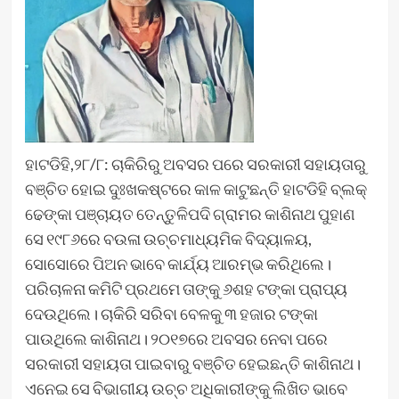
ହାଟଡିହି,୨୮/୮: ଚାକିରିରୁ ଅବସର ପରେ ସରକାରୀ ସହାୟତାରୁ
ବଞ୍ଚିତ ହୋଇ ଦୁଃଖକଷ୍ଟରେ କାଳ କାଟୁଛନ୍ତି ହାଟଡିହି ବ୍ଲକ୍
ଢେଙ୍କା ପଞ୍ଚାୟତ ତେନ୍ତୁଳିପଦି ଗ୍ରାମର କାଶିନାଥ ପୁହାଣ
ସେ ୧୯୮୬ରେ ବଉଳା ଉଚ୍ଚମାଧ୍ୟମିକ ବିଦ୍ୟାଳୟ,
ସୋସୋରେ ପିଅନ ଭାବେ କାର୍ଯ୍ୟ ଆରମ୍ଭ କରିଥିଲେ।
ପରିଚାଳନା କମିଟି ପ୍ରଥମେ ତାଙ୍କୁ ୬ଶହ ଟଙ୍କା ପ୍ରାପ୍ୟ
ଦେଉଥିଲେ। ଚାକିରି ସରିବା ବେଳକୁ ୩ ହଜାର ଟଙ୍କା
ପାଉଥିଲେ କାଶିନାଥ। ୨୦୧୭ରେ ଅବସର ନେବା ପରେ
ସରକାରୀ ସହାୟତା ପାଇବାରୁ ବଞ୍ଚିତ ହେଇଛନ୍ତି କାଶିନାଥ।
ଏନେଇ ସେ ବିଭାଗୀୟ ଉଚ୍ଚ ଅଧିକାରୀଙ୍କୁ ଲିଖିତ ଭାବେ