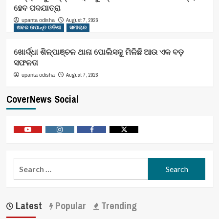
ହେବ ପଦଯାତ୍ରା
August 7, 2026
upanta odisha
ଖବର ଉପାନ୍ତ ଓଡିଶା
ସମାଚାର
ଖୋର୍ଦ୍ଧା ଶିଳ୍ପାଞ୍ଚଳ ଥାନା ପୋଲିସକୁ ମିଳିଛି ଆଉ ଏକ ବଡ଼
ସଫଳତା
August 7, 2026
upanta odisha
CoverNews Social
Youtube
Vimeo
Facebook
Twitter
Search
for:
Latest
Popular
Trending