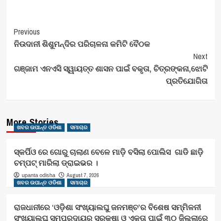
Post
Previous
ନିଉଦାନୀ ଶିଶୁମନ୍ଦିର ପରିଚାଳନା କମିଟି ବୈଠକ
Navigation
Next
ଗଞ୍ଜାମ ଏନଏସି ସ୍ୱାୟତ୍ତ ଶାସନ ପାଇଁ ବକୃତା, ଚିତ୍ରଙ୍କନା,ଝୋଟି
ପ୍ରତିଯୋଗିତା
More Stories
ଖବର ଉପାନ୍ତ ଓଡିଶା
ସମାଚାର
ସ୍କର୍ପିଓ ରେ ଗୋରୁ ଚାଲାଣ ବେଳେ ମାଡ଼ି ବସିଲା ପୋଲିସ ଗାଡି ଛାଡ଼ି
ଚମ୍ପଟ୍ ମାରିଲା ଡ୍ରାଇଭର ।
August 7, 2026
upanta odisha
ଖବର ଉପାନ୍ତ ଓଡିଶା
ସମାଚାର
ରାଜଧାନୀରେ ‘ଓଡ଼ିଶା ସଂଖ୍ୟାଲଘୁ ଜନମଞ୍ଚ’ର ବିଶେଷ ସମ୍ମିଳନୀ
ସଂଖ୍ୟାଲଘୁ ସମ୍ପ୍ରଦାୟର ସୁରକ୍ଷା ଓ ଏକତା ପାଇଁ ୩୦ ଜିଲ୍ଲାରେ