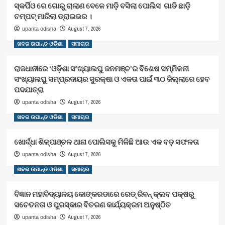
ସ୍କର୍ପିଓ ରେ ଗୋରୁ ଚାଲାଣ ବେଳେ ମାଡ଼ି ବସିଲା ପୋଲିସ ଗାଡି ଛାଡ଼ି
ଚମ୍ପଟ୍ ମାରିଲା ଡ୍ରାଇଭର ।
August 7, 2026
upanta odisha
ଖବର ଉପାନ୍ତ ଓଡିଶା
ସମାଚାର
ରାଜଧାନୀରେ ‘ଓଡ଼ିଶା ସଂଖ୍ୟାଲଘୁ ଜନମଞ୍ଚ’ର ବିଶେଷ ସମ୍ମିଳନୀ
ସଂଖ୍ୟାଲଘୁ ସମ୍ପ୍ରଦାୟର ସୁରକ୍ଷା ଓ ଏକତା ପାଇଁ ୩୦ ଜିଲ୍ଲାରେ ହେବ
ପଦଯାତ୍ରା
August 7, 2026
upanta odisha
ଖବର ଉପାନ୍ତ ଓଡିଶା
ସମାଚାର
ଖୋର୍ଦ୍ଧା ଶିଳ୍ପାଞ୍ଚଳ ଥାନା ପୋଲିସକୁ ମିଳିଛି ଆଉ ଏକ ବଡ଼ ସଫଳତା
August 7, 2026
upanta odisha
ଖବର ଉପାନ୍ତ ଓଡିଶା
ସମାଚାର
ବିଜ୍ଞାନ ମହାବିଦ୍ୟାଳୟ କୋଙ୍କରଡାରେ ରେଡ୍ ରିବନ୍ କ୍ଲବ ପକ୍ଷରୁ
ସଚେତନତା ଓ ପୁରସ୍କାର ବିତରଣ କାର୍ଯ୍ୟକ୍ରମ ଅନୁଷ୍ଠିତ
August 7, 2026
upanta odisha