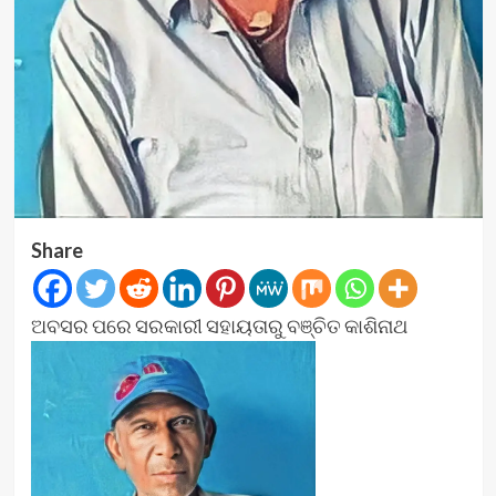
Share
ଅବସର ପରେ ସରକାରୀ ସହାୟତାରୁ ବଞ୍ଚିତ କାଶିନାଥ