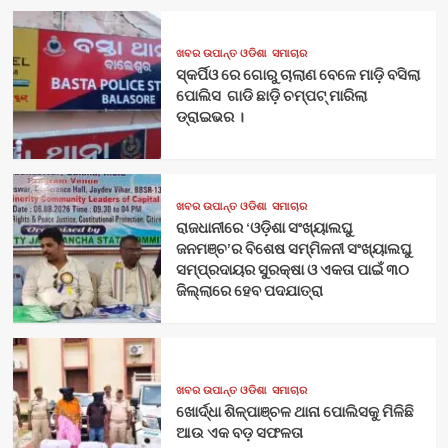
ଖବର ଉପାନ୍ତ ଓଡିଶା
ସମାଚାର
ସ୍କର୍ପିଓ ରେ ଗୋରୁ ଚାଲାଣ ବେଳେ ମାଡ଼ି ବସିଲା
ପୋଲିସ ଗାଡି ଛାଡ଼ି ଚମ୍ପଟ୍ ମାରିଲା
ଡ୍ରାଇଭର ।
ଖବର ଉପାନ୍ତ ଓଡିଶା
ସମାଚାର
ରାଜଧାନୀରେ ‘ଓଡ଼ିଶା ସଂଖ୍ୟାଲଘୁ
ଜନମଞ୍ଚ’ର ବିଶେଷ ସମ୍ମିଳନୀ ସଂଖ୍ୟାଲଘୁ
ସମ୍ପ୍ରଦାୟର ସୁରକ୍ଷା ଓ ଏକତା ପାଇଁ ୩୦
ଜିଲ୍ଲାରେ ହେବ ପଦଯାତ୍ରା
ଖବର ଉପାନ୍ତ ଓଡିଶା
ସମାଚାର
ଖୋର୍ଦ୍ଧା ଶିଳ୍ପାଞ୍ଚଳ ଥାନା ପୋଲିସକୁ ମିଳିଛି
ଆଉ ଏକ ବଡ଼ ସଫଳତା