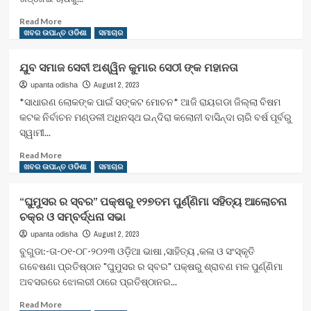
Read
Read More
more
ଖବର ଉପାନ୍ତ ଓଡିଶା
ସମାଚାର
about
୨୦୮
ଯୁବ ସମାଜ ସେବୀ ଅଶ୍ୱିନ କୁମାର ସେଠୀ ଙ୍କ ମହାନତା
କେଜି
ଗଞ୍ଜେଇ
August 2, 2023
upanta odisha
ଜବତ,୪
*ସାଧାରଣ ଲୋକଙ୍କ ପାଇଁ ସଙ୍କଟ ମୋଚନ* ଆଜି ରାୟଗଡା ଜିଲ୍ଲା ବିଷମ
ଜଣଙ୍କୁ
କଟକ ନିର୍ବାଚନ ମଣ୍ଡଳୀ ଅଧିନସ୍ଥ ଇନ୍ଦିରା କଲୋନୀ ବାସିନ୍ଦା ଚାରି ବର୍ଷ ପୂର୍ବରୁ
ଗିରଫ
ସ୍ୱାମୀ...
କଲା
ମୋହନା
Read
Read More
ପୋଲିସ
more
ଖବର ଉପାନ୍ତ ଓଡିଶା
ସମାଚାର
——-
about
ଯୁବ
“ଘୁମୁସର ର ସ୍ବର” ପକ୍ଷରୁ ୧୨୭ତମ ପୁର୍ଣ୍ଣିମା ସହିତ୍ୟ ଆଲୋଚନା
ସମାଜ
ଚକ୍ର ଓ ସମ୍ବର୍ଦ୍ଧନା ସଭା
ସେବୀ
ଅଶ୍ୱିନ
August 2, 2023
upanta odisha
କୁମାର
ବୁଗୁଡା:-ତା-୦୧-୦୮-୨୦୨୩ ଓଡ଼ିଆ ଭାଷା ,ସାହିତ୍ୟ ,କଳା ଓ ସଂସ୍କୃତି
ସେଠୀ
ଗବେଷଣା ପ୍ରତିଷ୍ଠାନ "ଘୁମୁସର ର ସ୍ବର" ପକ୍ଷରୁ ଶ୍ରାବଣ ମଳ ପୁର୍ଣ୍ଣିମା
ଙ୍କ
ଅବସରରେ ଝୋଲରୀ ଠାରେ ପ୍ରତିଷ୍ଠାନର...
ମହାନତା
Read
Read More