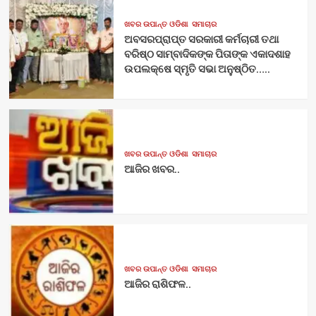
ଖବର ଉପାନ୍ତ ଓଡିଶା
ସମାଚାର
ଅବସରପ୍ରାପ୍ତ ସରକାରୀ କର୍ମଚାରୀ ତଥା
ବରିଷ୍ଠ ସାମ୍ବାଦିକଙ୍କ ପିତାଙ୍କ ଏକାଦଶାହ
ଉପଲକ୍ଷେ ସ୍ମୃତି ସଭା ଅନୁଷ୍ଠିତ…..
ଖବର ଉପାନ୍ତ ଓଡିଶା
ସମାଚାର
ଆଜିର ଖବର..
ଖବର ଉପାନ୍ତ ଓଡିଶା
ସମାଚାର
ଆଜିର ରାଶିଫଳ..