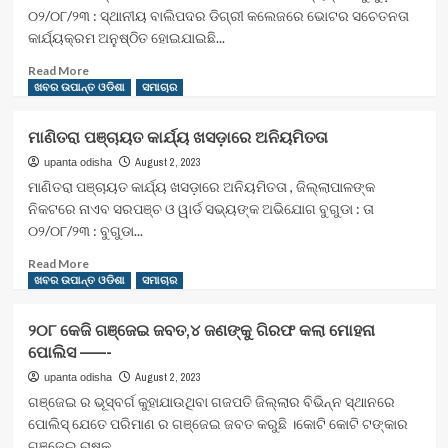
ଉଦୀୟ
୦୨/୦୮/୨୩ : ସ୍ଥାନୀୟ ବାଲିପଦର ଡିଗ୍ରୀ କଲେଜରେ ଭୋଟର ସଚେତନତା
ପାତ୍ରଙ୍କ
କାର୍ଯ୍ୟକ୍ରମ ଅନୁଷ୍ଠିତ ହୋଇଯାଇଛି...
ଦ୍ବାଦଶାହ
ଦିବସରେ
Read
Read More
ସ୍ମୁତି
more
ଖବର ଉପାନ୍ତ ଓଡିଶା
ସମାଚାର
ଚାରଣ
about
ସଭା
ବାଲିପଦର
ମାଣିତରା ପଞ୍ଚାୟତ କାର୍ଯ୍ୟ ଖସଡ଼ାରେ ଅନିୟମିତତା
ଡିଗ୍ରୀ
କଲେଜରେ
August 2, 2023
upanta odisha
ଭୋଟର
ମାଣିତରା ପଞ୍ଚାୟତ କାର୍ଯ୍ୟ ଖସଡ଼ାରେ ଅନିୟମିତତା , ଜିଲ୍ଲାପାଳଙ୍କ
ସଚେତନତା
ନିକଟରେ ନାଏବ ସରପଞ୍ଚ ଓ ୱାର୍ଡ ସଭ୍ୟଙ୍କ ଅଭିଯୋଗ ବୁଗୁଡା : ତା
କାର୍ଯ୍ୟକ୍ରମ
୦୨/୦୮/୨୩ : ବୁଗୁଡା...
Read
Read More
more
ଖବର ଉପାନ୍ତ ଓଡିଶା
ସମାଚାର
about
ମାଣିତରା
୨୦୮ କେଜି ଗଞ୍ଜେଇ ଜବତ,୪ ଜଣଙ୍କୁ ଗିରଫ କଲା ମୋହନା
ପଞ୍ଚାୟତ
ପୋଲିସ ——-
କାର୍ଯ୍ୟ
ଖସଡ଼ାରେ
August 2, 2023
upanta odisha
ଅନିୟମିତତା
ଗଞ୍ଜେଇ ର ଭୂସ୍ବର୍ଗ କୁହାଯାଉଥିବା ଗଜପତି ଜିଲ୍ଲାର ବିଭିନ୍ନ ସ୍ଥାନରେ
ପୋଲିସ୍ ଯେତେ ପରିମାଣ ର ଗଞ୍ଜେଇ ଜବତ କରୁଛି ।କୋଟି କୋଟି ଟଙ୍କାର
ଗଞ୍ଜେଇ ଚାଷକୁ...