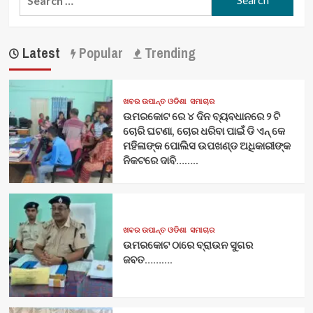
for:
Latest
Popular
Trending
ଖବର ଉପାନ୍ତ ଓଡିଶା
ସମାଚାର
ଉମରକୋଟ ରେ ୪ ଦିନ ବ୍ୟବଧାନରେ ୨ ଟି
ଚୋରି ଘଟଣା, ଚୋର ଧରିବା ପାଇଁ ଡି ଏନ୍ କେ
ମହିଳାଙ୍କ ପୋଲିସ ଉପଖଣ୍ଡ ଅଧିକାରୀଙ୍କ
ନିକଟରେ ଦାବି……..
ଖବର ଉପାନ୍ତ ଓଡିଶା
ସମାଚାର
ଉମରକୋଟ ଠାରେ ବ୍ରାଉନ ସୁଗର
ଜବତ……….