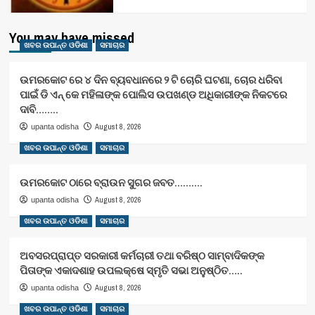
You may have missed
ଖବର ଉପାନ୍ତ ଓଡିଶା
ସମାଚାର
ଉମରକୋଟ ରେ ୪ ଦିନ ବ୍ୟବଧାନରେ ୨ ଟି ଚୋରି ଘଟଣା, ଚୋର ଧରିବା
ପାଇଁ ଡି ଏନ୍ କେ ମହିଳାଙ୍କ ପୋଲିସ ଉପଖଣ୍ଡ ଅଧିକାରୀଙ୍କ ନିକଟରେ
ଦାବି……..
August 8, 2026
upanta odisha
ଖବର ଉପାନ୍ତ ଓଡିଶା
ସମାଚାର
ଉମରକୋଟ ଠାରେ ବ୍ରାଉନ ସୁଗର ଜବତ……….
August 8, 2026
upanta odisha
ଖବର ଉପାନ୍ତ ଓଡିଶା
ସମାଚାର
ଅବସରପ୍ରାପ୍ତ ସରକାରୀ କର୍ମଚାରୀ ତଥା ବରିଷ୍ଠ ସାମ୍ବାଦିକଙ୍କ
ପିତାଙ୍କ ଏକାଦଶାହ ଉପଲକ୍ଷେ ସ୍ମୃତି ସଭା ଅନୁଷ୍ଠିତ…..
August 8, 2026
upanta odisha
ଖବର ଉପାନ୍ତ ଓଡିଶା
ସମାଚାର