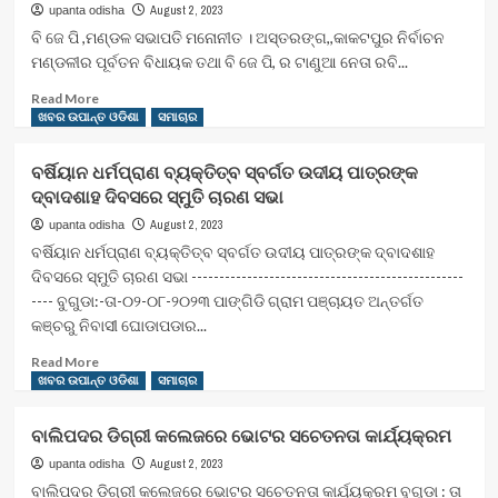
ଙ୍କ
August 2, 2023
upanta odisha
ବିୟୋଗ
ବି ଜେ ପି ,ମଣ୍ଡଳ ସଭାପତି ମନୋନୀତ । ଅସ୍ତରଙ୍ଗ,,କାକଟପୁର ନିର୍ବାଚନ
ରେ
ମଣ୍ଡଳୀର ପୂର୍ବତନ ବିଧାୟକ ତଥା ବି ଜେ ପି, ର ଟାଣୁଆ ନେତା ରବି...
ଶୋକ
Read
Read More
more
ଖବର ଉପାନ୍ତ ଓଡିଶା
ସମାଚାର
about
ବି
ବର୍ଷିୟାନ ଧର୍ମପ୍ରାଣ ବ୍ୟକ୍ତିତ୍ବ ସ୍ବର୍ଗତ ଉଦୀୟ ପାତ୍ରଙ୍କ
ଜେ
ଦ୍ବାଦଶାହ ଦିବସରେ ସ୍ମୁତି ଚାରଣ ସଭା
ପି
,ମଣ୍ଡଳ
August 2, 2023
upanta odisha
ସଭାପତି
ବର୍ଷିୟାନ ଧର୍ମପ୍ରାଣ ବ୍ୟକ୍ତିତ୍ବ ସ୍ବର୍ଗତ ଉଦୀୟ ପାତ୍ରଙ୍କ ଦ୍ବାଦଶାହ
ମନୋନୀତ
ଦିବସରେ ସ୍ମୁତି ଚାରଣ ସଭା -------------------------------------------------
---- ବୁଗୁଡା:-ତା-୦୨-୦୮-୨୦୨୩ ପାଙ୍ଗିଡି ଗ୍ରାମ ପଞ୍ଚାୟତ ଅନ୍ତର୍ଗତ
କଞ୍ଚରୁ ନିବାସୀ ଘୋଡାପଡାର...
Read
Read More
more
ଖବର ଉପାନ୍ତ ଓଡିଶା
ସମାଚାର
about
ବର୍ଷିୟାନ
ବାଲିପଦର ଡିଗ୍ରୀ କଲେଜରେ ଭୋଟର ସଚେତନତା କାର୍ଯ୍ୟକ୍ରମ
ଧର୍ମପ୍ରାଣ
ବ୍ୟକ୍ତିତ୍ବ
August 2, 2023
upanta odisha
ସ୍ବର୍ଗତ
ବାଲିପଦର ଡିଗ୍ରୀ କଲେଜରେ ଭୋଟର ସଚେତନତା କାର୍ଯ୍ୟକ୍ରମ ବୁଗୁଡ଼ା : ତା