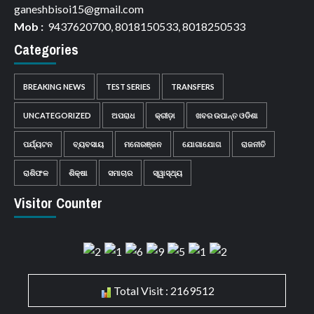
ganeshbisoi15@gmail.com
Mob :
9437620700, 8018150533, 8018250533
Categories
BREAKING NEWS
TEST SERIES
TRANSFERS
UNCATEGORIZED
ଅପରାଧ
କ୍ରୀଡ଼ା
ଖବର ଉପାନ୍ତ ଓଡିଶା
ପର୍ଯ୍ୟଟନ
ବ୍ୟବସାୟ
ମନୋରଞ୍ଜନ
ଯୋଗାଯୋଗ
ରାଜନୀତି
ରାଶିଫଳ
ଶିକ୍ଷା
ସମାଚାର
ସ୍ୱାସ୍ଥ୍ୟ
Visitor Counter
Total Visit : 2169512