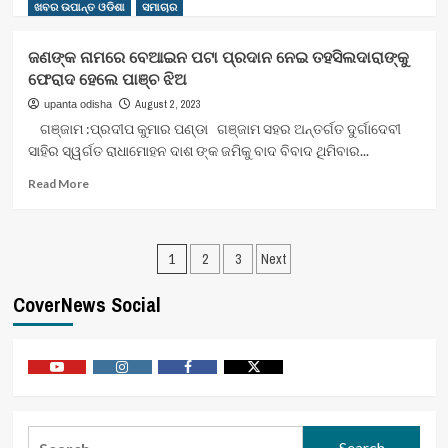
more
ଖବର ଉପାନ୍ତ ଓଡିଶା
ସମାଚାର
about
“ଘୁମୁସର
ଜଣଙ୍କ ନାମରେ ବେଆଇନ ପଟା ପ୍ରଦାନ ନେଇ ତହସିଲଦାରାଙ୍କୁ
ର
ଫେରାଦ ହେଲେ ପାଞ୍ଚ ଝିଅ
ସ୍ବର”
ପକ୍ଷରୁ
August 2, 2023
upanta odisha
୧୨୭ତମ
ଗଞ୍ଜାମ :ପ୍ରଦୀପ କୁମାର ପଣ୍ଡା ଗଞ୍ଜାମ ସହର ଅନ୍ତର୍ଗତ ଦୁର୍ଗାଦେବୀ
ପୁର୍ଣ୍ଣିମା
ସାହିର ସ୍ୱର୍ଗତ ରାଧାମୋହନ ଦାଶ ଙ୍କ ଜମିକୁ ବାଦ ବିବାଦ ଥିମିବାର...
ସହିତ୍ୟ
ଆଲୋଚନା
Read
Read More
ଚକ୍ର
more
ଓ
about
ସମ୍ବର୍ଦ୍ଧନା
ଜଣଙ୍କ
Posts
ସଭା
ନାମରେ
1
2
3
Next
ବେଆଇନ
pagination
ପଟା
CoverNews Social
ପ୍ରଦାନ
ନେଇ
ତହସିଲଦାରାଙ୍କୁ
ଫେରାଦ
Youtube
Vimeo
Facebook
Twitter
ହେଲେ
ପାଞ୍ଚ
ଝିଅ
Search