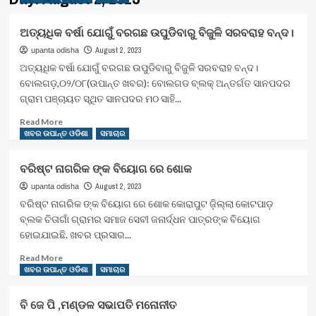
ଅତ୍ୟଧିକ ବର୍ଷା ଯୋଗୁଁ ବରଗଛ ଉପୁଡିବାରୁ ବିଜୁଳି ସରବରାହ ବନ୍ଦ।
August 2, 2023
upanta odisha
ଅତ୍ୟଧିକ ବର୍ଷା ଯୋଗୁଁ ବରଗଛ ଉପୁଡିବାରୁ ବିଜୁଳି ସରବରାହ ବନ୍ଦ।
ବୋଲଗଡ଼,୦୨/୦୮(ଉପାନ୍ତ ଖବର): ବୋଲଗଡ ବ୍ଲକ୍ ଅନ୍ତର୍ଗତ ସାନପଦର
ଗ୍ରାମ ପଞ୍ଚାୟତ ସ୍ଥିତ ସାନପଦର ମଠ ସାହି...
Read
Read More
more
ଖବର ଉପାନ୍ତ ଓଡିଶା
ସମାଚାର
about
ଅତ୍ୟଧିକ
ବରିଷ୍ଟ ନାଗରିକ ଙ୍କ ବିୟୋଗ ରେ ଶୋକ
ବର୍ଷା
ଯୋଗୁଁ
August 2, 2023
upanta odisha
ବରଗଛ
ବରିଷ୍ଟ ନାଗରିକ ଙ୍କ ବିୟୋଗ ରେ ଶୋକ କୋରାପୁଟ ଜ଼ିଲ୍ଲା କୋଟପାଡ଼
ଉପୁଡିବାରୁ
ବ୍ଲକ ଚିତାଗାଁ ଗ୍ରାମର ସମାଜ ସେବୀ ଜନାର୍ଦ୍ଧନ ପାତ୍ରଙ୍କ ବିୟୋଗ
ବିଜୁଳି
ହୋଇଯାଇଛି. ଖବର ପ୍ରସାର...
ସରବରାହ
ବନ୍ଦ।
Read
Read More
more
ଖବର ଉପାନ୍ତ ଓଡିଶା
ସମାଚାର
about
ବରିଷ୍ଟ
ବି ଜେ ପି ,ମଣ୍ଡଳ ସଭାପତି ମନୋନୀତ
ନାଗରିକ