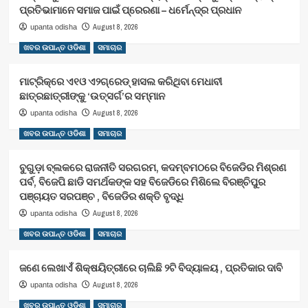
ପ୍ରତିଭାମାନେ ସମାଜ ପାଇଁ ପ୍ରେରଣା – ଧର୍ମେନ୍ଦ୍ର ପ୍ରଧାନ
August 8, 2026
upanta odisha
ଖବର ଉପାନ୍ତ ଓଡିଶା
ସମାଚାର
ମାଟ୍ରିକ୍‌ରେ ଏ୧ଓ ଏ୨ଗ୍ରେଡ୍‌ ହାସଲ କରିଥିବା ମେଧାବୀ
ଛାତ୍ରଛାତ୍ରୀଙ୍କୁ ‘ଉତ୍ସର୍ଗ’ର ସମ୍ମାନ
August 8, 2026
upanta odisha
ଖବର ଉପାନ୍ତ ଓଡିଶା
ସମାଚାର
ବୁଗୁଡ଼ା ବ୍ଲକରେ ରାଜନୀତି ସରଗରମ, କଦମ୍ବମଠରେ ବିଜେଡିର ମିଶ୍ରଣ
ପର୍ବ, ବିଜେପି ଛାଡି ସମର୍ଥକଙ୍କ ସହ ବିଜେଡିରେ ମିଶିଲେ ବିରଞ୍ଚିପୁର
ପଞ୍ଚାୟତ ସରପଞ୍ଚ , ବିଜେଡିର ଶକ୍ତି ବୃଦ୍ଧି
August 8, 2026
upanta odisha
ଖବର ଉପାନ୍ତ ଓଡିଶା
ସମାଚାର
ଜଣେ ଲେଖାଏଁ ଶିକ୍ଷୟିତ୍ରୀରେ ଚାଲିଛି ୨ଟି ବିଦ୍ୟାଳୟ , ପ୍ରତିକାର ଦାବି
August 8, 2026
upanta odisha
ଖବର ଉପାନ୍ତ ଓଡିଶା
ସମାଚାର