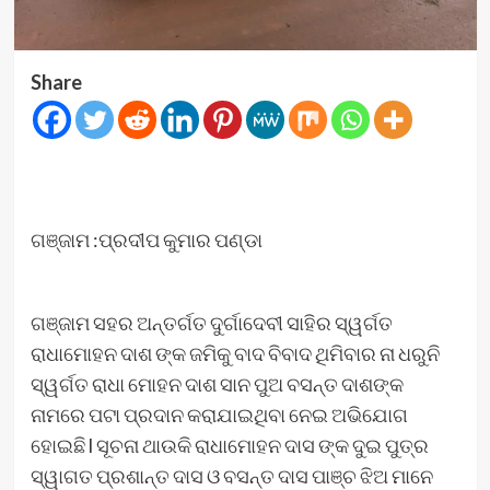
Share
ଗଞ୍ଜାମ :ପ୍ରଦୀପ କୁମାର ପଣ୍ଡା
ଗଞ୍ଜାମ ସହର ଅନ୍ତର୍ଗତ ଦୁର୍ଗାଦେବୀ ସାହିର ସ୍ୱର୍ଗତ
ରାଧାମୋହନ ଦାଶ ଙ୍କ ଜମିକୁ ବାଦ ବିବାଦ ଥିମିବାର ନା ଧରୁନି
ସ୍ୱର୍ଗତ ରାଧା ମୋହନ ଦାଶ ସାନ ପୁଅ ବସନ୍ତ ଦାଶଙ୍କ
ନାମରେ ପଟା ପ୍ରଦାନ କରାଯାଇଥିବା ନେଇ ଅଭିଯୋଗ
ହୋଇଛି l ସୂଚନା ଥାଉକି ରାଧାମୋହନ ଦାସ ଙ୍କ ଦୁଇ ପୁତ୍ର
ସ୍ୱାଗତ ପ୍ରଶାନ୍ତ ଦାସ ଓ ବସନ୍ତ ଦାସ ପାଞ୍ଚ ଝିଅ ମାନେ