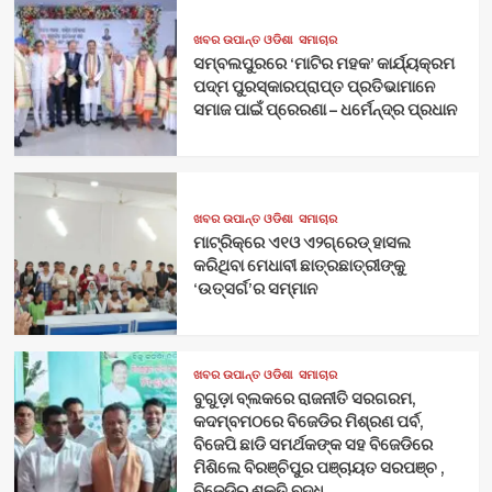
ଖବର ଉପାନ୍ତ ଓଡିଶା
ସମାଚାର
ସମ୍ବଲପୁରରେ ‘ମାଟିର ମହକ’ କାର୍ଯ୍ୟକ୍ରମ
ପଦ୍ମ ପୁରସ୍କାରପ୍ରାପ୍ତ ପ୍ରତିଭାମାନେ
ସମାଜ ପାଇଁ ପ୍ରେରଣା – ଧର୍ମେନ୍ଦ୍ର ପ୍ରଧାନ
ଖବର ଉପାନ୍ତ ଓଡିଶା
ସମାଚାର
ମାଟ୍ରିକ୍‌ରେ ଏ୧ଓ ଏ୨ଗ୍ରେଡ୍‌ ହାସଲ
କରିଥିବା ମେଧାବୀ ଛାତ୍ରଛାତ୍ରୀଙ୍କୁ
‘ଉତ୍ସର୍ଗ’ର ସମ୍ମାନ
ଖବର ଉପାନ୍ତ ଓଡିଶା
ସମାଚାର
ବୁଗୁଡ଼ା ବ୍ଲକରେ ରାଜନୀତି ସରଗରମ,
କଦମ୍ବମଠରେ ବିଜେଡିର ମିଶ୍ରଣ ପର୍ବ,
ବିଜେପି ଛାଡି ସମର୍ଥକଙ୍କ ସହ ବିଜେଡିରେ
ମିଶିଲେ ବିରଞ୍ଚିପୁର ପଞ୍ଚାୟତ ସରପଞ୍ଚ ,
ବିଜେଡିର ଶକ୍ତି ବୃଦ୍ଧି