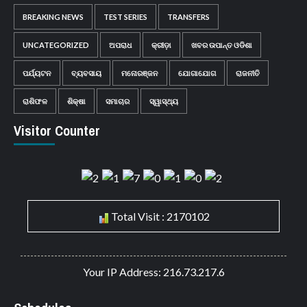
BREAKING NEWS
TEST SERIES
TRANSFERS
UNCATEGORIZED
ଅପରାଧ
କ୍ରୀଡ଼ା
ଖବର ଉପାନ୍ତ ଓଡିଶା
ପର୍ଯ୍ୟଟନ
ବ୍ୟବସାୟ
ମନୋରଞ୍ଜନ
ଯୋଗାଯୋଗ
ରାଜନୀତି
ରାଶିଫଳ
ଶିକ୍ଷା
ସମାଚାର
ସ୍ୱାସ୍ଥ୍ୟ
Visitor Counter
Total Visit : 2170102
Your IP Address: 216.73.217.6