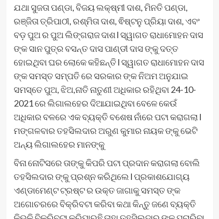
ଯଥା ସୁଜତା ପଣ୍ଡା, ବିଜୟ ଲକ୍ଷ୍ମୀ ଦାଶ, ମିନତି ପଣ୍ଡା,
ରଞ୍ଜିତା ତ୍ରିପାଠୀ, ରଶ୍ମିତା ଦାଶ, ଵିଷ୍ଟନୁ ପ୍ରିୟା ଦାଶ, ଏବଂ
ବଡ଼ ପୁଅ ର ପୁଅ ଲିଙ୍ଗରାଜ ଦାଶ l ସ୍ୱାଗତ ରାଧାମୋହନ ଦାସ
ଙ୍କ ସାନ ପୁତ୍ର ବସନ୍ତ ଦାସ ପାଣ୍ଡୀ ଦାସ ଙ୍କୁ ଦତ୍ତ
ହୋଇଥିବା ଘର ଲୋକେ କହିଛନ୍ତି l ସ୍ୱାଗତ ରାଧାମୋହନ ଦାସ
ଙ୍କ ସମସ୍ତ ସମ୍ପତି ରେ ସରକାର ଙ୍କ ନିଅମ ଅନୁଯାଇ
ସମସ୍ତେ ପୁଅ, ଝିଅ,ନାତି ନାତୁଣୀ ଅଧିକାର ରହିଥିବା 24-10-
2021 ରେ ଲିଗାଲହେର ଦିଆଯାଇଥିବା ବେଳେ କେଉଁ
ଅଧିକାର ବଳରେ ଏକ ବ୍ୟକ୍ତି ବଶେଷ ନାଁରେ ପଟା କରାଗଲା l
ମଙ୍ଗଳବାର ତହସିଲଦାର ଅରୁଣ କୁମାର ନାୟକ ଙ୍କୁ ଭେଟି
ଅନ୍ୟ ଲିଗାଲହେର ମାନଙ୍କୁ
ବିନା ନୋଟିସରେ ତାଙ୍କୁ କିପରି ପଟା ପ୍ରଦାନ କରାଗଲା ବୋଲି
ତହସିଲଦାର ଙ୍କୁ ପ୍ରଶ୍ନ କରିଥିଲେ l ପ୍ରକାଶଯୋଗ୍ୟ
ଏଣ୍ଡାମେଣ୍ଟ ଟ୍ରଷ୍ଟ ର ଉକ୍ତ ଜାଗାକୁ ସମସ୍ତ ଙ୍କ
ଅଗୋଚରରେ ବିକ୍ରିବଟା କରିବା କଥା କିନ୍ତୁ ଜଣେ ବ୍ୟକ୍ତି
କିଭଳି ବିକ୍ରିବଟା କରିପାରୁଛି ତାହା ତହସିଲଦାର ଙ୍କୁ ପଚାରିବା