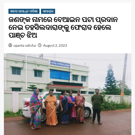
ଖବର ଉପାନ୍ତ ଓଡିଶା
ସମାଚାର
ଜଣଙ୍କ ନାମରେ ବେଆଇନ ପଟା ପ୍ରଦାନ
ନେଇ ତହସିଲଦାରାଙ୍କୁ ଫେରାଦ ହେଲେ
ପାଞ୍ଚ ଝିଅ
upanta odisha
August 2, 2023