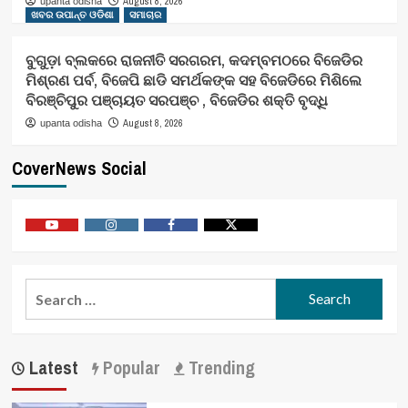
August 8, 2026
upanta odisha
ଖବର ଉପାନ୍ତ ଓଡିଶା
ସମାଚାର
ବୁଗୁଡ଼ା ବ୍ଲକରେ ରାଜନୀତି ସରଗରମ, କଦମ୍ବମଠରେ ବିଜେଡିର
ମିଶ୍ରଣ ପର୍ବ, ବିଜେପି ଛାଡି ସମର୍ଥକଙ୍କ ସହ ବିଜେଡିରେ ମିଶିଲେ
ବିରଞ୍ଚିପୁର ପଞ୍ଚାୟତ ସରପଞ୍ଚ , ବିଜେଡିର ଶକ୍ତି ବୃଦ୍ଧି
August 8, 2026
upanta odisha
CoverNews Social
Youtube
Vimeo
Facebook
Twitter
Search
for:
Latest
Popular
Trending