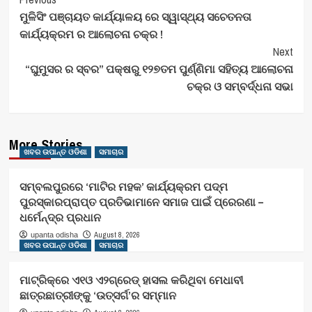
Post
ମୁଳିସିଂ ପଞ୍ଚାୟତ କାର୍ଯ୍ୟାଳୟ ରେ ସ୍ୱାସ୍ଥ୍ୟ ସଚେତନତା
Navigation
କାର୍ଯ୍ୟକ୍ରମ ର ଆଲୋଚନା ଚକ୍ର !
Next
“ଘୁମୁସର ର ସ୍ବର” ପକ୍ଷରୁ ୧୨୭ତମ ପୁର୍ଣ୍ଣିମା ସହିତ୍ୟ ଆଲୋଚନା
ଚକ୍ର ଓ ସମ୍ବର୍ଦ୍ଧନା ସଭା
More Stories
ଖବର ଉପାନ୍ତ ଓଡିଶା
ସମାଚାର
ସମ୍ବଲପୁରରେ ‘ମାଟିର ମହକ’ କାର୍ଯ୍ୟକ୍ରମ ପଦ୍ମ
ପୁରସ୍କାରପ୍ରାପ୍ତ ପ୍ରତିଭାମାନେ ସମାଜ ପାଇଁ ପ୍ରେରଣା –
ଧର୍ମେନ୍ଦ୍ର ପ୍ରଧାନ
August 8, 2026
upanta odisha
ଖବର ଉପାନ୍ତ ଓଡିଶା
ସମାଚାର
ମାଟ୍ରିକ୍‌ରେ ଏ୧ଓ ଏ୨ଗ୍ରେଡ୍‌ ହାସଲ କରିଥିବା ମେଧାବୀ
ଛାତ୍ରଛାତ୍ରୀଙ୍କୁ ‘ଉତ୍ସର୍ଗ’ର ସମ୍ମାନ