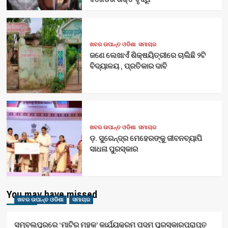
ଖବର ଉପାନ୍ତ ଓଡିଶା
ସମାଚାର
ଜଣେ ଲେଖାଏଁ ଶିକ୍ଷୟିତ୍ରୀରେ ଚାଲିଛି ୨ଟି
ବିଦ୍ୟାଳୟ , ପ୍ରତିକାର ଦାବି
ଖବର ଉପାନ୍ତ ଓଡିଶା
ସମାଚାର
ଡ଼. ସୁରେନ୍ଦ୍ର ମେହେରଙ୍କୁ ଜୀବନବ୍ୟାପି
ସାଧନା ପୁରସ୍କାର
You may have missed
ଖବର ଉପାନ୍ତ ଓଡିଶା
ସମାଚାର
ସମ୍ବଲପୁରରେ ‘ମାଟିର ମହକ’ କାର୍ଯ୍ୟକ୍ରମ ପଦ୍ମ ପୁରସ୍କାରପ୍ରାପ୍ତ