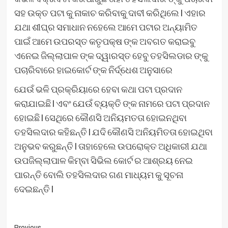
ସହ ଉକ୍ତ ପଟା କୁ ନାକାଚ କରିବାକୁ ଦାବୀ କରିଥିଲେ l ଏହାର
ଯଥା ଶୀଘ୍ର ସମାଧାନ ନହେଲେ ଆମେ ପଟାର ଅନ୍ୟାମିତ
ପାଇଁ ଆମେ ଉପରସ୍ତ କତୃପକ୍ଷ ଙ୍କ ଅବଗତ କରାଇବୁ
ଏନେଇ ଜିଲ୍ଲାପାଳ ଙ୍କ ଦ୍ୱାରସ୍ତ ହେବୁ ତହସିଲଡାର ଙ୍କୁ
ପଚାରିବାରେ ହାଇକୋର୍ଟ ଙ୍କ ନିର୍ଦ୍ଧେଶ ଅନୁସାରେ
ଯେଉଁ ଭଳି ପ୍ରକ୍ରିୟାରେ ହେବା କଥା ପଟା ପ୍ରଦାନ
କରାଯାଇଛି l ଏବଂ ଯେଉଁ ବ୍ୟକ୍ତି ଙ୍କ ନାମରେ ପଟା ପ୍ରଦାନ
ହୋଇଛି l ସେଥିରେ କୌଣସି ଅନିୟମତତା ହୋଇନଥିବା
ତହସିଲଦାର କହିଛନ୍ତି l ଯଦି କୌଣସି ଅନିୟମିତତା ହୋଇଥିବା
ଅନୁଭବ କରୁଛନ୍ତି l ତାହାହେଲେ ଉପରୋକ୍ତ ଅଧିକାରୀ ଯଥା
ଉପଜିଲ୍ଲାପାଳ କିମ୍ବା ସିଭିଲ କୋର୍ଟ ର ଆଶ୍ରୟ ନେଇ
ପାରନ୍ତି ବୋଲି ତହସିଲଦାର ଗଣ ମାଧ୍ୟମ କୁ ସୂଚନା
ଦେଇଛନ୍ତି l
Previous