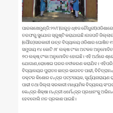
ପାରଳାଖେମୁଣ୍ଡି:୨୨/୮(ଗରୁଡ଼ ଧ୍ଵଜ ଚୌଧୁରୀ)ଓଡିଶାରେ 
ତରଫରୁ ସୁଯୋଗ ସ୍ରୁଷ୍ଟି କରାଯାଇଛି।ଗଜପତି ଜିଲ୍ଲାର
(ପୌର)ସରକାରୀ ଉଚ୍ଚ ବିଦ୍ୟାଳୟ ଓଡିଶାର ଘୋଷିତ ୧୪
ସମୁଦାୟ ୧୪ କୋଟି ୬୮ ଲକ୍ଷ ଟଂକା ଅଟକଳ ଅନୁମୋଦିତ
୭୦ ଲକ୍ଷ୍ ଟଂକା ଅନୁମୋଦିତ ହୋଇଛି। ଏହି ଅର୍ଥରେ ଶ୍ର
ଯୋଗାଣ,ରୋଷେଇ ଘରର ନବୀକରଣ କରାଯିବ। ଏହିପରି ଏକ 
ବିଦ୍ୟାଳୟର ପୁରାତନ ଛାତ୍ର ଭାଗବତ ପାଢୀ, ବିଚିତ୍ରାନନ୍ଦ
ଡକ୍ଟର କିଶୋର ଚନ୍ଦ୍ର ପଟ୍ଟନାୟକ, ସୂର୍ଯ୍ୟନାରାୟଣ ରାଜଗ
ପାଢୀ ତଥା ଜିଲ୍ଲା ସରକାରୀ ମାଧ୍ୟମିକ ବିଦ୍ୟଳୟ ସଂଘର
କେନ୍ଦ୍ର ଶିକ୍ଷା ମନ୍ତ୍ରୀ ଧର୍ମେନ୍ଦ୍ର ପ୍ରଧାନଂକୁ ଅଭ
ହେବବୋଲି ମତ ପ୍ରକାଶ ପାଇଛି।