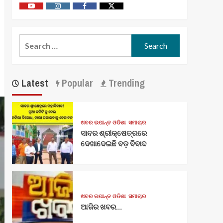
Youtube
Vimeo
Facebook
Twitter
Search
for:
Latest
Popular
Trending
ଖବର ଉପାନ୍ତ ଓଡିଶା
ସମାଚାର
ସାବର ଶ୍ରୀକ୍ଷେତ୍ରରେ
ଦେଖାଦେଇଛି ବଡ଼ ବିବାଦ
ଖବର ଉପାନ୍ତ ଓଡିଶା
ସମାଚାର
ଆଜିର ଖବର…