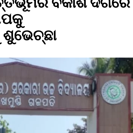
ତ୍ତିଭୂମିର ବିକାଶ ଦିଗରେ
ପକୁ
 ଶୁଭେଚ୍ଛା