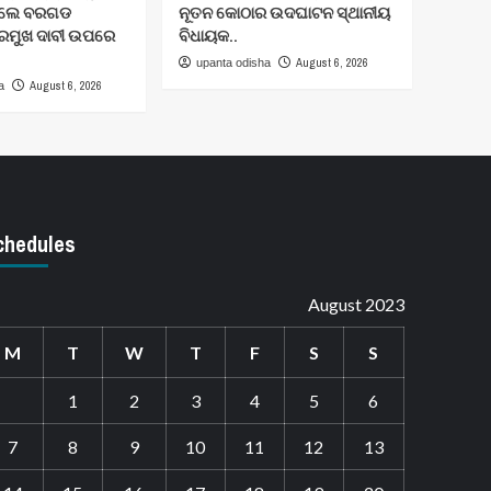
 କଲେ ବରଗଡ
ନୂତନ କୋଠାର ଉଦଘାଟନ ସ୍ଥାନୀୟ
୍ରମୁଖ ଦାବୀ ଉପରେ
ବିଧାୟକ..
August 6, 2026
upanta odisha
August 6, 2026
a
chedules
August 2023
M
T
W
T
F
S
S
1
2
3
4
5
6
7
8
9
10
11
12
13