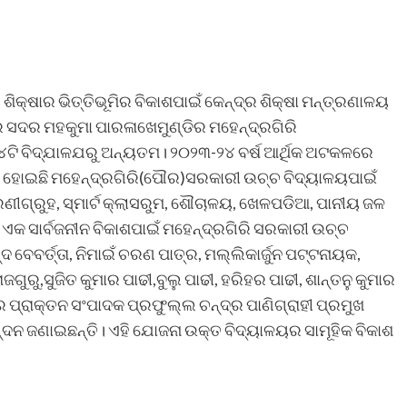
ଶିକ୍ଷାର ଭିତ୍ତିଭୂମିର ବିକାଶପାଇଁ କେନ୍ଦ୍ର ଶିକ୍ଷା ମନ୍ତ୍ରଣାଳୟ
 ସଦର ମହକୁମା ପାରଳାଖେମୁଣ୍ଡିର ମହେନ୍ଦ୍ରଗିରି
ଟି ବିଦ୍ଯାଳଯରୁ ଅନ୍ୟତମ। ୨୦୨୩-୨୪ ବର୍ଷ ଆର୍ଥିକ ଅଟକଳରେ
 ହୋଇଛି ମହେନ୍ଦ୍ରଗିରି(ପୌର)ସରକାରୀ ଉଚ୍ଚ ବିଦ୍ୟାଳୟପାଇଁ
େଣୀଗ୍ରୁହ, ସ୍ମାର୍ଟ କ୍ଲାସରୁମ, ଶୌଚାଳୟ, ଖେଳପଡିଆ, ପାନୀୟ ଜଳ
ସାର୍ବଜନୀନ ବିକାଶପାଇଁ ମହେନ୍ଦ୍ରଗିରି ସରକାରୀ ଉଚ୍ଚ
 ବେବର୍ତ୍ତା, ନିମାଇଁ ଚରଣ ପାତ୍ର, ମଲ୍ଲିକାର୍ଜୁନ ପଟ୍ଟନାୟକ,
ୁରୁ,ସୁଜିତ କୁମାର ପାଢୀ,ବୁଲୁ ପାଢୀ, ହରିହର ପାଢୀ, ଶାନ୍ତନୁ କୁମାର
 ପ୍ରାକ୍ତନ ସଂପାଦକ ପ୍ରଫୁଲ୍ଲ ଚନ୍ଦ୍ର ପାଣିଗ୍ରାହୀ ପ୍ରମୁଖ
ିନନ୍ଦନ ଜଣାଇଛନ୍ତି। ଏହି ଯୋଜନା ଉକ୍ତ ବିଦ୍ୟାଳୟର ସାମୂହିକ ବିକାଶ