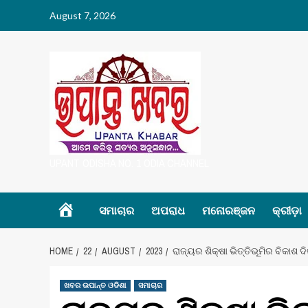
Skip
August 7, 2026
to
content
UPANT ODISHA NO. 1 ODIA CHANNEL
Home
ସମାଚାର
ଅପରାଧ
ମନୋରଞ୍ଜନ
କ୍ରୀଡ଼ା
HOME
22
AUGUST
2023
ରାଜ୍ୟର ଶିକ୍ଷା ଭିତ୍ତିଭୂମିର ବିକାଶ
ଖବର ଉପାନ୍ତ ଓଡିଶା
ସମାଚାର