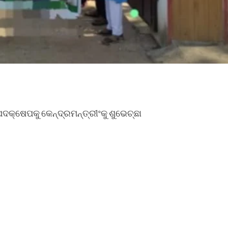
ପଦକ୍ଷେପକୁ କେନ୍ଦ୍ରମନ୍ତ୍ରୀଂକୁ ଶୁଭେଚ୍ଛା