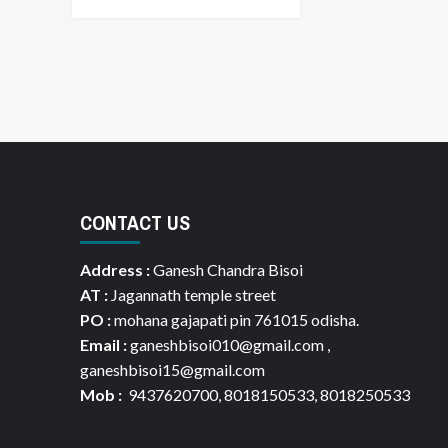
CONTACT US
Address :
Ganesh Chandra Bisoi
AT :
Jagannath temple street
PO :
mohana gajapati pin 761015 odisha.
Email :
ganeshbisoi010@gmail.com ,
ganeshbisoi15@gmail.com
Mob :
9437620700, 8018150533, 8018250533