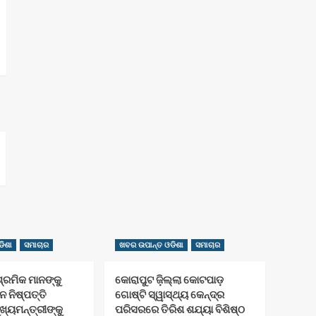
ିଶା
ସମାଚାର
ଖବର ଉପାନ୍ତ ଓଡିଶା
ସମାଚାର
ଶ୍ରମିକ ମାନଙ୍କୁ
କୋରାପୁଟ ଜ଼ିଲ୍ଲା କୋଟପାଡ଼
 ନିଷ୍ପତ୍ତି
ଗୋଷ୍ଟି ସ୍ୱାସ୍ଥ୍ୟ କେନ୍ଦ୍ର
ଖ୍ୟମନ୍ତ୍ରୀଙ୍କୁ
ପରିସରରେ ତିରିଶ ଶଯ୍ୟା ବିଶିଷ୍ଠ