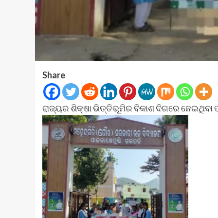
Share
ରାଜ୍ୟର ଶିକ୍ଷା ଭିତ୍ତିଭୂମିର ବିକାଶ ଦିଗରେ ନେଇଥିବା 