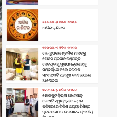
ଖବର ଉପାନ୍ତ ଓଡିଶା
ସମାଚାର
ଆଜିର ରାଶିଫଳ..
ଖବର ଉପାନ୍ତ ଓଡିଶା
ସମାଚାର
କେନ୍ଦୁପତ୍ର ଶ୍ରମିକ ମାନଙ୍କୁ
ବୋନସ ପ୍ରଦାନ ନିଷ୍ପତ୍ତି
ଦେଇଥିବାରୁ ମୁଖ୍ୟମନ୍ତ୍ରୀଙ୍କୁ
ସମ୍ବର୍ଦ୍ଧନା କଲେ ବରଗଡ
ସାଂସଦ:୩ଟି ପ୍ରମୁଖ ଦାବୀ ଉପରେ
ଆଲୋଚନା
ଖବର ଉପାନ୍ତ ଓଡିଶା
ସମାଚାର
କୋରାପୁଟ ଜ଼ିଲ୍ଲା କୋଟପାଡ଼
ଗୋଷ୍ଟି ସ୍ୱାସ୍ଥ୍ୟ କେନ୍ଦ୍ର
ପରିସରରେ ତିରିଶ ଶଯ୍ୟା ବିଶିଷ୍ଠ
ନୂତନ କୋଠାର ଉଦଘାଟନ ସ୍ଥାନୀୟ