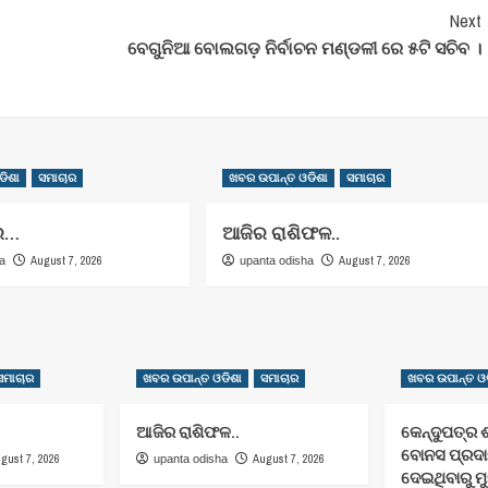
Next
ବେଗୁନିଆ ବୋଲଗଡ଼ ନିର୍ବାଚନ ମଣ୍ଡଳୀ ରେ ୫ଟି ସଚିବ ।
ଡିଶା
ସମାଚାର
ଖବର ଉପାନ୍ତ ଓଡିଶା
ସମାଚାର
ର…
ଆଜିର ରାଶିଫଳ..
August 7, 2026
August 7, 2026
ha
upanta odisha
ସମାଚାର
ଖବର ଉପାନ୍ତ ଓଡିଶା
ସମାଚାର
ଖବର ଉପାନ୍ତ ଓଡ
ଆଜିର ରାଶିଫଳ..
କେନ୍ଦୁପତ୍ର 
ବୋନସ ପ୍ରଦାନ
gust 7, 2026
August 7, 2026
upanta odisha
ଦେଇଥିବାରୁ ମୁ