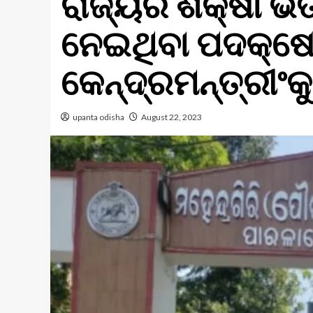
ରାଜ୍ୟର ଶିକ୍ଷା ଭି
ନେଇଥିବା ପଦକ୍ଷେ
କେନ୍ଦ୍ରମନ୍ତ୍ରୀଂକୁ
upanta odisha
August 22, 2023