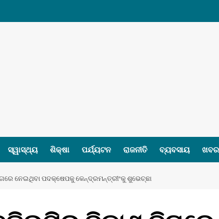
ସ୍ୱାସ୍ଥ୍ୟ
ଶିକ୍ଷା
ପର୍ଯ୍ୟଟନ
ରାଜନୀତି
ବ୍ୟବସାୟ
ଖବର 
 ଦିଗରେ ନେଇଥିବା ପଦକ୍ଷେପକୁ କେନ୍ଦ୍ରମନ୍ତ୍ରୀଂକୁ ଶୁଭେଚ୍ଛା