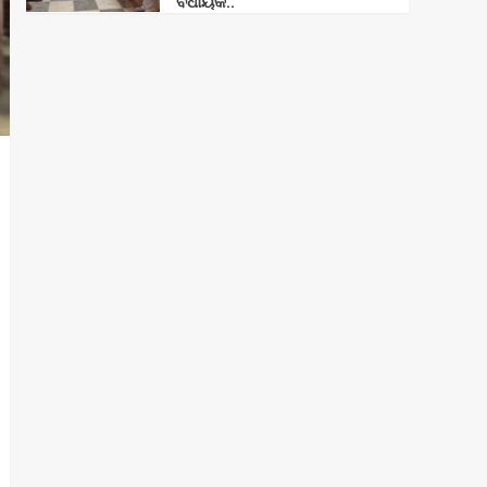
ବିଧାୟକ..