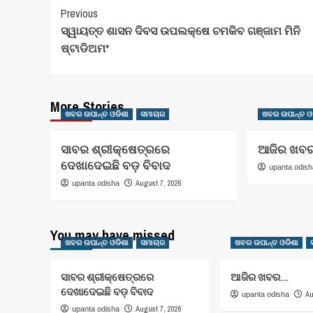
Post
Previous
ସ୍ୱାୟତ୍ତ ଶାସନ ଦିବସ ଉପଲକ୍ଷେ ଚମକିବ ଗଞ୍ଜାମ ମିନି
Navigation
ଷ୍ଟାଡିଅମ*
More Stories
ଖବର ଉପାନ୍ତ ଓଡିଶା
ସମାଚାର
ଖବର ଉପାନ୍ତ ଓ
ସାବର ଶ୍ରୀକ୍ଷେତ୍ରରେ
ଆଜିର ଖବ
ଦେଖାଦେଇଛି ବଡ଼ ବିବାଦ
upanta odis
August 7, 2026
upanta odisha
You may have missed
ଖବର ଉପାନ୍ତ ଓଡିଶା
ସମାଚାର
ଖବର ଉପାନ୍ତ ଓଡିଶା
ସାବର ଶ୍ରୀକ୍ଷେତ୍ରରେ
ଆଜିର ଖବର…
ଦେଖାଦେଇଛି ବଡ଼ ବିବାଦ
Au
upanta odisha
August 7, 2026
upanta odisha