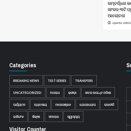
ସମ୍ବର୍ଦ୍ଧନା
ସାଂସଦ:୩ଟି ପ
ଆଲୋଚନା
upanta odish
Categories
S
BREAKING NEWS
TEST SERIES
TRANSFERS
UNCATEGORIZED
ଅପରାଧ
କ୍ରୀଡ଼ା
ଖବର ଉପାନ୍ତ ଓଡିଶା
ପର୍ଯ୍ୟଟନ
ବ୍ୟବସାୟ
ମନୋରଞ୍ଜନ
ଯୋଗାଯୋଗ
ରାଜନୀତି
ରାଶିଫଳ
ଶିକ୍ଷା
ସମାଚାର
ସ୍ୱାସ୍ଥ୍ୟ
Visitor Counter