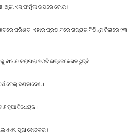
, ଥ୍ରୀ ଏସ୍ ଫର୍ମୁଲା ଉପରେ ଜୋର୍।
ତରେ ପରିଣତ, ଏହାର ପ୍ରଭାବରେ ରାଜ୍ୟର ବିଭିନ୍ନ ଜିଲାରେ ୨୩
ରୁ ବାହାର କରାଗଲା ୭୦ଟି ଇଞ୍ଜେକେସନ ଛୁଞ୍ଚି।
ବର୍ଷ ଜେଲ୍‌ ଦଣ୍ଡାଦେଶ।
ବ ୬ ନୂଆ ବିଧେୟକ।
ୟ ଆଇଏଏସ ପୂଜା ଖେଡକର।