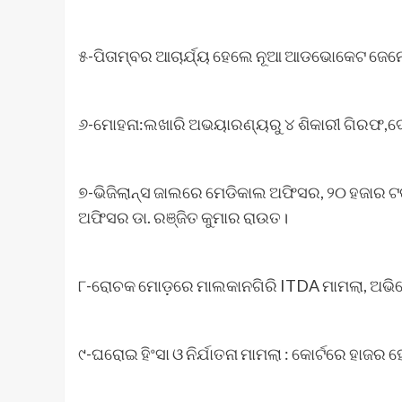
୫-ପିତାମ୍ବର ଆଚାର୍ଯ୍ୟ ହେଲେ ନୂଆ ଆଡଭୋକେଟ ଜେନ
୬-ମୋହନା:ଲଖାରି ଅଭୟାରଣ୍ୟରୁ ୪ ଶିକାରୀ ଗିରଫ,ଦେଶ
୭-ଭିଜିଲାନ୍ସ ଜାଲରେ ମେଡିକାଲ ଅଫିସର, ୨୦ ହଜାର ଟଙ
ଅଫିସର ଡା. ରଞ୍ଜିତ କୁମାର ରାଉତ।
୮-ରୋଚକ ମୋଡ଼ରେ ମାଲକାନଗିରି ITDA ମାମଲା, ଅଭିଯ
୯-ଘରୋଇ ହିଂସା ଓ ନିର୍ଯାତନା ମାମଲା : କୋର୍ଟରେ ହାଜର ହ