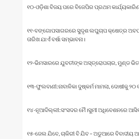
୧୦-ଓଡ଼ିଶା ବିଜୟ ପରେ ବିଜେପିର ପ୍ରଥମ କାର୍ଯ୍ୟକାରିଣୀ
୧୧-ବଙ୍ଗୋପସାଗରରେ ସୁଦୃଶ ଲଘୁଚାପ କ୍ଷେତ୍ର ଅବପା
ତାରିଖ ଯାଏଁ ବର୍ଷା ସମ୍ଭାବନା।
୧୨-ଭିମସାରରେ ଯୁବତୀଙ୍କ ଅସ୍ତ୍ରୋପଚାର, ମୁଣ୍ଡ ଭିତ
୧୩-ଫୁଲବାଣୀ:ନାବାଳିକା ଦୁଷ୍କର୍ମ ମାମଲା, ଦୋଷୀକୁ ୨୦ 
୧୪-ନୂଆଦିଲ୍ଲୀ:ସଂସଦର ମୈ।ସୁମୀ ଅଧିବେଶନରେ ଆସି
୧୫-ଜେଲ ଯିବେ, ଚାକିରୀ ବି ଯିବ – ଅଡୁଆରେ ବିବାଦୀ