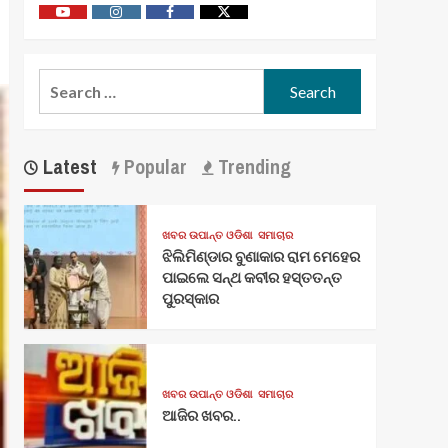
Youtube
Vimeo
Facebook
Twitter
Search
for:
Latest
Popular
Trending
ଖବର ଉପାନ୍ତ ଓଡିଶା
ସମାଚାର
ଝିଲିମିଣ୍ଡାର ବୁଣାକାର ରାମ ମେହେର
ପାଇଲେ ସନ୍ଥ କବୀର ହସ୍ତତନ୍ତ
ପୁରସ୍କାର
ଖବର ଉପାନ୍ତ ଓଡିଶା
ସମାଚାର
ଆଜିର ଖବର..