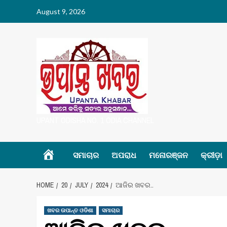
Skip
August 9, 2026
to
content
UPANT ODISHA NO. 1 ODIA CHANNEL
Home
ସମାଚାର
ଅପରାଧ
ମନୋରଞ୍ଜନ
କ୍ରୀଡ଼ା
HOME
20
JULY
2024
ଆଜିର ଖବର..
ଖବର ଉପାନ୍ତ ଓଡିଶା
ସମାଚାର