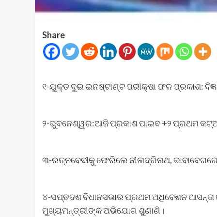
Share
୧-ଯୁକ୍ତ ଦୁଇ ଇନଷ୍ଟାଣ୍ଟ ପରୀକ୍ଷା ଫଳ ପ୍ରକାଶ: ବିଜ
୨-ଭୁବନେଶ୍ୱର:ଆଜି ପ୍ରକାଶ ପାଇବ +୨ ପ୍ରଥମ କଟ୍‌ଅଫ
୩-ରତ୍ନବେଦୀକୁ ଫେରିଲେ ନୀଳାଦ୍ରିନାଥ, ଭାବାବେଗରେ ଭ
୪-ସପ୍ତଦଶ ବିଧାନସଭାର ପ୍ରଥମ ଅଧିବେଶନ ଆସନ୍ତା ଜୁ
ମୁଖ୍ୟମନ୍ତ୍ରୀଙ୍କ ଅଭିଯୋଗ ଶୁଣାଣି।