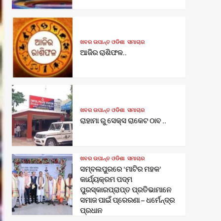
ଖବର ଉପାନ୍ତ ଓଡିଶା
ସମାଚାର
ଆଜିର ରାଶିଫଳ..
ଖବର ଉପାନ୍ତ ଓଡିଶା
ସମାଚାର
ରାହାମା ରୁ ସେକ୍ସ ରାକେଟ ଠାବ ..
ଖବର ଉପାନ୍ତ ଓଡିଶା
ସମାଚାର
ସମ୍ବଲପୁରରେ ‘ମାଟିର ମହକ’
କାର୍ଯ୍ୟକ୍ରମ ପଦ୍ମ
ପୁରସ୍କାରପ୍ରାପ୍ତ ପ୍ରତିଭାମାନେ
ସମାଜ ପାଇଁ ପ୍ରେରଣା – ଧର୍ମେନ୍ଦ୍ର
ପ୍ରଧାନ