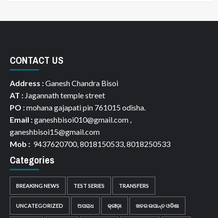
CONTACT US
Address :
Ganesh Chandra Bisoi
AT :
Jagannath temple street
PO :
mohana gajapati pin 761015 odisha.
Email :
ganeshbisoi010@gmail.com ,
ganeshbisoi15@gmail.com
Mob :
9437620700, 8018150533, 8018250533
Categories
BREAKING NEWS
TEST SERIES
TRANSFERS
UNCATEGORIZED
ଅପରାଧ
କ୍ରୀଡ଼ା
ଖବର ଉପାନ୍ତ ଓଡିଶା