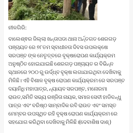
ନୀଳଗିରି:
ବାଲେଶ୍ଵର ଜିଲ୍ଲା ଖନ୍ତାପଡା ଥାନା ଅର୍ନ୍ତଗତ ଶେରଗଡ଼
ପଞ୍ଚାୟତ ରେ ୭୮ତମ ସ୍ବାଧୀନତା ଦିବସ ଉପଲକ୍ଷେ
ସରପଞ୍ଚ ଙ୍କ ନେତୃତ୍ବରେ ବୃକ୍ଷରୋପଣ କାର୍ଯ୍ୟକ୍ରମ
ଅନୁଷ୍ଠିତ ହୋଇଯାଇଛି ଶେରଗଡ଼ ପଞ୍ଚାୟତ ର ବିଭିନ୍ନ
ସ୍ଥାନରେ ୨୦୦ ରୁ ଉର୍ଦ୍ଧ୍ବ ବୃକ୍ଷ ଲଗାଯାଇଥିବା ଦେଖିବାକୁ
ମିଳିଛି। ଏହି ବିଶାଳ ବୃକ୍ଷ ରୋପଣ କାର୍ଯ୍ୟକ୍ରମ ରେ ସରପଞ୍ଚ
ଦୟାନିଧି ମହାପାତ୍ର, ନ୍ୟାୟବ ସରପଞ୍ଚ, ମନୋରମା
ରାଉତ,ସମିତି ସଭ୍ୟ ରଞ୍ଜିତା ନାୟକ, ସମାଜ ସେବୀ ହାଡିବନ୍ଧୁ
ପାତ୍ର ଏବଂ ବରିଷ୍ଠ ସାମ୍ବାଦିକ ରବି ରାଉତ ଏବଂ ସମସ୍ତ
ମେମ୍ବର ଉପସ୍ଥିତ ରହି ବୃକ୍ଷ ରୋପଣ କାର୍ଯ୍ୟକ୍ରମ ରେ
ସହଯୋଗ କରିଥିବା ଦେଖିବାକୁ ମିଳିଛି।(ଦେବାଶିଷ ଦାଶ୍ )