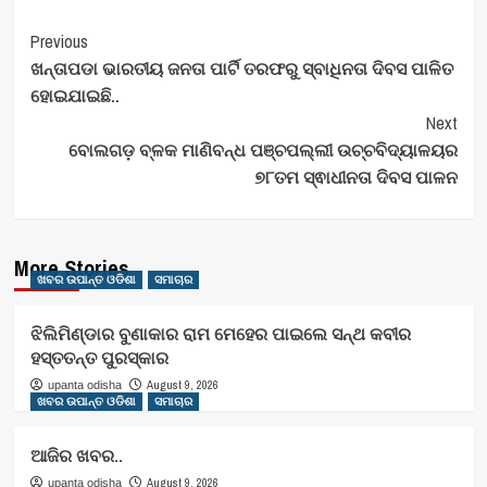
Post
Previous
ଖନ୍ତାପଡା ଭାରତୀୟ ଜନତା ପାର୍ଟି ତରଫରୁ ସ୍ବାଧିନତା ଦିବସ ପାଳିତ
Navigation
ହୋଇଯାଇଛି..
Next
ବୋଲଗଡ଼ ବ୍ଳକ ମାଣିବନ୍ଧ ପଞ୍ଚପଲ୍ଲୀ ଉଚ୍ଚବିଦ୍ୟାଳୟର
୭୮ତମ ସ୍ଵାଧୀନତା ଦିବସ ପାଳନ
More Stories
ଖବର ଉପାନ୍ତ ଓଡିଶା
ସମାଚାର
ଝିଲିମିଣ୍ଡାର ବୁଣାକାର ରାମ ମେହେର ପାଇଲେ ସନ୍ଥ କବୀର
ହସ୍ତତନ୍ତ ପୁରସ୍କାର
August 9, 2026
upanta odisha
ଖବର ଉପାନ୍ତ ଓଡିଶା
ସମାଚାର
ଆଜିର ଖବର..
August 9, 2026
upanta odisha