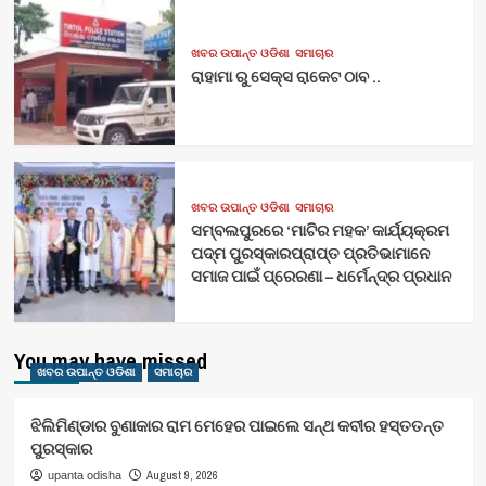
ଖବର ଉପାନ୍ତ ଓଡିଶା
ସମାଚାର
ରାହାମା ରୁ ସେକ୍ସ ରାକେଟ ଠାବ ..
ଖବର ଉପାନ୍ତ ଓଡିଶା
ସମାଚାର
ସମ୍ବଲପୁରରେ ‘ମାଟିର ମହକ’ କାର୍ଯ୍ୟକ୍ରମ
ପଦ୍ମ ପୁରସ୍କାରପ୍ରାପ୍ତ ପ୍ରତିଭାମାନେ
ସମାଜ ପାଇଁ ପ୍ରେରଣା – ଧର୍ମେନ୍ଦ୍ର ପ୍ରଧାନ
You may have missed
ଖବର ଉପାନ୍ତ ଓଡିଶା
ସମାଚାର
ଝିଲିମିଣ୍ଡାର ବୁଣାକାର ରାମ ମେହେର ପାଇଲେ ସନ୍ଥ କବୀର ହସ୍ତତନ୍ତ
ପୁରସ୍କାର
August 9, 2026
upanta odisha