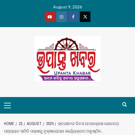
Skip
August 9, 2026
to
content
Youtube
Vimeo
Facebook
Twitter
UPANT ODISHA NO. 1 ODIA CHANNEL
Primary
Menu
HOME
15
AUGUST
2024
ସ୍ବାଧୀନତା ଦିବସ ଉପଲକ୍ଷେ ଶେରଗଡ଼
ପଞ୍ଚାୟତ ସମିତି ପକ୍ଷରୁ ବୃକ୍ଷରୋପଣ କାର୍ଯ୍ୟକ୍ରମ ଅନୁଷ୍ଠିତ..