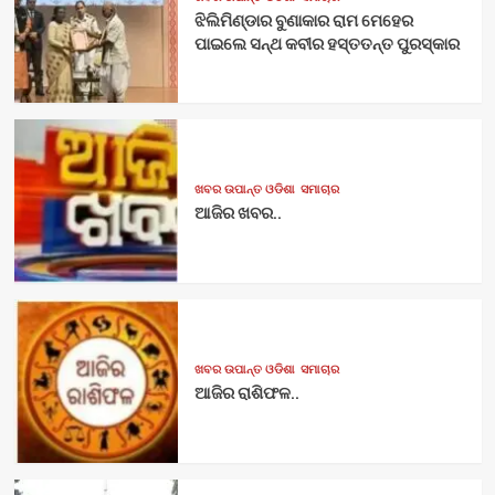
ଝିଲିମିଣ୍ଡାର ବୁଣାକାର ରାମ ମେହେର
ପାଇଲେ ସନ୍ଥ କବୀର ହସ୍ତତନ୍ତ ପୁରସ୍କାର
ଖବର ଉପାନ୍ତ ଓଡିଶା
ସମାଚାର
ଆଜିର ଖବର..
ଖବର ଉପାନ୍ତ ଓଡିଶା
ସମାଚାର
ଆଜିର ରାଶିଫଳ..