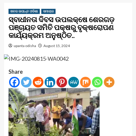
ଖବର ଉପାନ୍ତ ଓଡିଶା
ସମାଚାର
ସ୍ବାଧୀନତା ଦିବସ ଉପଲକ୍ଷେ ଶେରଗଡ଼
ପଞ୍ଚାୟତ ସମିତି ପକ୍ଷରୁ ବୃକ୍ଷରୋପଣ
କାର୍ଯ୍ୟକ୍ରମ ଅନୁଷ୍ଠିତ..
upanta odisha
August 15, 2024
Share