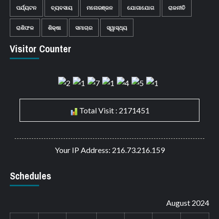
ପର୍ଯ୍ୟଟନ
ବ୍ୟବସାୟ
ମନୋରଞ୍ଜନ
ଯୋଗାଯୋଗ
ରାଜନୀତି
ରାଶିଫଳ
ଶିକ୍ଷା
ସମାଚାର
ସ୍ୱାସ୍ଥ୍ୟ
Visitor Counter
Total Visit : 2171451
Your IP Address: 216.73.216.159
Schedules
August 2024