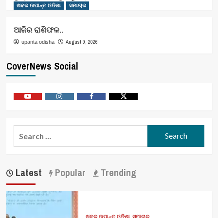
ଖବର ଉପାନ୍ତ ଓଡିଶା
ସମାଚାର
ଆଜିର ରାଶିଫଳ..
August 9, 2026
upanta odisha
CoverNews Social
Youtube
Vimeo
Facebook
Twitter
Search
for:
Latest
Popular
Trending
ଖବର ଉପାନ୍ତ ଓଡିଶା
ସମାଚାର