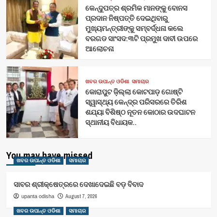
କେନ୍ଦୁପତ୍ର ଶ୍ରମିକ ମାନଙ୍କୁ ବୋନସ
ପ୍ରଦାନ ନିଷ୍ପତ୍ତି ଦେଇଥିବାରୁ
ମୁଖ୍ୟମନ୍ତ୍ରୀଙ୍କୁ ସମ୍ବର୍ଦ୍ଧନା କଲେ
ବରଗଡ ସାଂସଦ:୩ଟି ପ୍ରମୁଖ ଦାବୀ ଉପରେ
ଆଲୋଚନା
ଖବର ଉପାନ୍ତ ଓଡିଶା
ସମାଚାର
କୋରାପୁଟ ଜ଼ିଲ୍ଲା କୋଟପାଡ଼ ଗୋଷ୍ଟି
ସ୍ୱାସ୍ଥ୍ୟ କେନ୍ଦ୍ର ପରିସରରେ ତିରିଶ
ଶଯ୍ୟା ବିଶିଷ୍ଠ ନୂତନ କୋଠାର ଉଦଘାଟନ
ସ୍ଥାନୀୟ ବିଧାୟକ..
You may have missed
ଖବର ଉପାନ୍ତ ଓଡିଶା
ସମାଚାର
ସାବର ଶ୍ରୀକ୍ଷେତ୍ରରେ ଦେଖାଦେଇଛି ବଡ଼ ବିବାଦ
August 7, 2026
upanta odisha
ଖବର ଉପାନ୍ତ ଓଡିଶା
ସମାଚାର