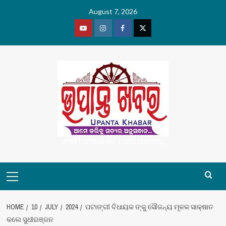
Skip
August 7, 2026
to
content
Youtube
Vimeo
Facebook
Twitter
UPANT ODISHA NO. 1 ODIA CHANNEL
Primary
Menu
HOME
10
JULY
2024
ପଟାଙ୍ଗୀ ବିଧାୟକ ଙ୍କୁ ସୌଜନ୍ୟ ମୂଳକ ସାକ୍ଷାତ
କଲେ ସୁଧୀରଞ୍ଜନ