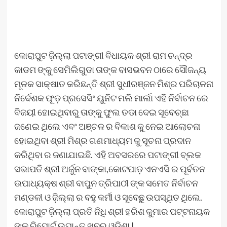
କୋରାପୁଟ ଜ଼ିଲ୍ଲା ପଟାଙ୍ଗୀ ବିଧାୟକ ଶ୍ରୀ ରାମ ଚନ୍ଦ୍ର
କାଡମ ଙ୍କୁ ସେମିଲିଗୁଡା ତାଙ୍କ ବାସଭବନ ଠାରେ ସୌଜନ୍ୟ
ମୂଳକ ସାକ୍ଷାତ କରିଛନ୍ତି ଶ୍ରୀ ସୁଧୀରଞ୍ଜନ ମିଶ୍ର ପରିଚାଳନା
ନିର୍ଦେଶକ ଫୂଡ଼ ପ୍ରସେସିଂ ୟୁନିଟ ମଲି ମାର୍ଲା ଏହି ନିର୍ବାଚନ ରେ
ବିଜୟୀ ହୋଇଥିବାରୁ ତାଙ୍କୁ ଫୁଲ ତଡା ଦେଇ ସୂବେଚ୍ଛା
ଜଣେଇ ଥିଲେ ଏବଂ ଅଞ୍ଚଳ ର ବିକାଶ କୁ ନେଇ ଆଲୋଚନା
ହୋଇଥିବା ଶ୍ରୀ ମିଶ୍ର ଗଣମାଧ୍ୟମ କୁ ସୂଚନା ପ୍ରଦାନ
କରିଥିବା ର ଜଣାଯାଇଛି. ଏହି ଅବସରରେ ପଟାଙ୍ଗୀ ବ୍ଲକ
ସଭାପତି ଶ୍ରୀ ଅର୍ଜୁନ ବାଙ୍କା,କୋଟପାଡ଼ ଏନଏସି ର ପୂର୍ବତନ
ଉପାଧ୍ୟକ୍ଷ ଶ୍ରୀ ବାପୁନ ତ୍ରିପାଠୀ ଙ୍କ ସମେତ ନିର୍ବାଚନ
ମଣ୍ଡଳୀ ଓ ଜ଼ିଲ୍ଲା ର ବହୁ କର୍ମୀ ଓ ସୂବେଛୁ ଉପସ୍ଥିତ ଥିଲେ.
କୋରାପୁଟ ଜ଼ିଲ୍ଲା ପ୍ରତି ନିଧି ଶ୍ରୀ ହରିଶ କୁମାର ପଟ୍ଟନାୟକ
ଙ୍କ ରିପୋର୍ଟ ଉପାନ୍ତ ଖବର ଓଡିଶା I