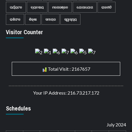
ପର୍ଯ୍ୟଟନ
ବ୍ୟବସାୟ
ମନୋରଞ୍ଜନ
ଯୋଗାଯୋଗ
ରାଜନୀତି
ରାଶିଫଳ
ଶିକ୍ଷା
ସମାଚାର
ସ୍ୱାସ୍ଥ୍ୟ
Visitor Counter
Total Visit : 2167657
Your IP Address: 216.73.217.172
Schedules
July 2024