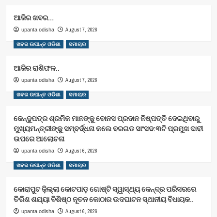
ଆଜିର ଖବର…
August 7, 2026
upanta odisha
ଖବର ଉପାନ୍ତ ଓଡିଶା
ସମାଚାର
ଆଜିର ରାଶିଫଳ..
August 7, 2026
upanta odisha
ଖବର ଉପାନ୍ତ ଓଡିଶା
ସମାଚାର
କେନ୍ଦୁପତ୍ର ଶ୍ରମିକ ମାନଙ୍କୁ ବୋନସ ପ୍ରଦାନ ନିଷ୍ପତ୍ତି ଦେଇଥିବାରୁ
ମୁଖ୍ୟମନ୍ତ୍ରୀଙ୍କୁ ସମ୍ବର୍ଦ୍ଧନା କଲେ ବରଗଡ ସାଂସଦ:୩ଟି ପ୍ରମୁଖ ଦାବୀ
ଉପରେ ଆଲୋଚନା
August 6, 2026
upanta odisha
ଖବର ଉପାନ୍ତ ଓଡିଶା
ସମାଚାର
କୋରାପୁଟ ଜ଼ିଲ୍ଲା କୋଟପାଡ଼ ଗୋଷ୍ଟି ସ୍ୱାସ୍ଥ୍ୟ କେନ୍ଦ୍ର ପରିସରରେ
ତିରିଶ ଶଯ୍ୟା ବିଶିଷ୍ଠ ନୂତନ କୋଠାର ଉଦଘାଟନ ସ୍ଥାନୀୟ ବିଧାୟକ..
August 6, 2026
upanta odisha