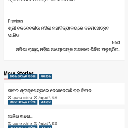
Post
Previous
ଶ୍ରୀ ବଳଦେବଜୀଉ ମହିଳା ମହାବିଦ୍ୟାଳୟରେ ବନମହୋତ୍ସବ
Navigation
ପାଳିତ
Next
ଓଡିଶା ରାଜ୍ୟ ମହିଳା ଆୟୋଗଙ୍କ ଅଦାଲତ ଶିବିର ଅନୁଷ୍ଠିତ..
More Stories
ଖବର ଉପାନ୍ତ ଓଡିଶା
ସମାଚାର
ସାବର ଶ୍ରୀକ୍ଷେତ୍ରରେ ଦେଖାଦେଇଛି ବଡ଼ ବିବାଦ
August 7, 2026
upanta odisha
ଖବର ଉପାନ୍ତ ଓଡିଶା
ସମାଚାର
ଆଜିର ଖବର…
August 7, 2026
upanta odisha
ଖବର ଉପାନ୍ତ ଓଡିଶା
ସମାଚାର