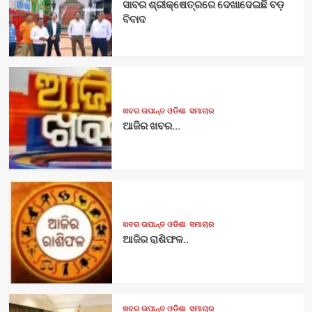
ସାବର ଶ୍ରୀକ୍ଷେତ୍ରରେ ଦେଖାଦେଇଛି ବଡ଼
ବିବାଦ
ଖବର ଉପାନ୍ତ ଓଡିଶା
ସମାଚାର
ଆଜିର ଖବର…
ଖବର ଉପାନ୍ତ ଓଡିଶା
ସମାଚାର
ଆଜିର ରାଶିଫଳ..
ଖବର ଉପାନ୍ତ ଓଡିଶା
ସମାଚାର