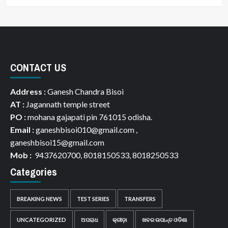
CONTACT US
Address :
Ganesh Chandra Bisoi
AT :
Jagannath temple street
PO :
mohana gajapati pin 761015 odisha.
Email :
ganeshbisoi010@gmail.com ,
ganeshbisoi15@gmail.com
Mob :
9437620700, 8018150533, 8018250533
Categories
BREAKING NEWS
TEST SERIES
TRANSFERS
UNCATEGORIZED
ଅପରାଧ
କ୍ରୀଡ଼ା
ଖବର ଉପାନ୍ତ ଓଡିଶା