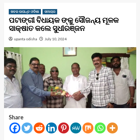
ଖବର ଉପାନ୍ତ ଓଡିଶା
ସମାଚାର
ପଟାଙ୍ଗୀ ବିଧାୟକ ଙ୍କୁ ସୌଜନ୍ୟ ମୂଳକ
ସାକ୍ଷାତ କଲେ ସୁଧୀରଞ୍ଜନ
upanta odisha
July 10, 2024
Share