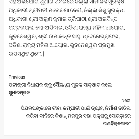
ଏହି ଅଭିଯୋଗ ଶୁଣାଣି ଶିବିରରେ ଜିଲ୍ଲା ସାମାଜିକ ସୁରକ୍ଷା
ଅଧିକାରୀ ଶ୍ରୀମତୀ ମନୋରମା ଦେବୀ, ଜିଲ୍ଲା ଶିଶୁ ସୁରକ୍ଷା
ଅଧିକାରୀ ଶ୍ରୀ ଅରୁଣ କୁମାର ତ୍ରିପାଠୀ,ଶ୍ରୀ ଅରବିନ୍ଦ
ପଟ୍ଟନାୟକ, ଲୋ-ଅଫିସର, ଓଡିଶା ରାଜ୍ୟ ମହିଳା ଆୟୋଗ,
ଭୁବନେଶ୍ୱର, ଶ୍ରୀ ଉମାକାନ୍ତ ସାହୁ, ଷ୍ଟେନୋଗ୍ରାଫର,
ଓଡିଶା ରାଜ୍ୟ ମହିଳା ଆୟୋଗ, ଭୁବନେଶ୍ୱର ପ୍ରମୁଖ
ଉପସ୍ଥିତ ଥିଲେ |
Post
Previous
ପଟାଙ୍ଗୀ ବିଧାୟକ ଙ୍କୁ ସୌଜନ୍ୟ ମୂଳକ ସାକ୍ଷାତ କଲେ
Navigation
ସୁଧୀରଞ୍ଜନ
Next
ପିପଳପଙ୍କାରେ ଟାଟା କମ୍ପାନୀ ପାଇଁ ଡ୍ୟାମ୍ ନିର୍ମାଣ ବାତିଲ
କରିବା ଦାବିରେ କିଶାନ୍ ମଜଦୂର ସଭା ପକ୍ଷରୁ ସୋରଡ଼ାରେ
ଗଣବିକ୍ଷୋଭ*