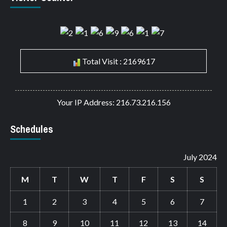
Total Visit : 2169617
Your IP Address: 216.73.216.156
Schedules
July 2024
M
T
W
T
F
S
S
1
2
3
4
5
6
7
8
9
10
11
12
13
14