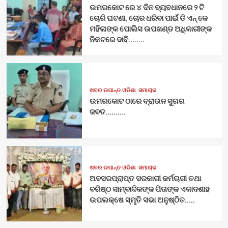
ଉମରକୋଟ ରେ ୪ ଦିନ ବ୍ୟବଧାନରେ ୨ ଟି
ଚୋରି ଘଟଣା, ଚୋର ଧରିବା ପାଇଁ ଡି ଏନ୍ କେ
ମହିଳାଙ୍କ ପୋଲିସ ଉପଖଣ୍ଡ ଅଧିକାରୀଙ୍କ
ନିକଟରେ ଦାବି……..
ଖବର ଉପାନ୍ତ ଓଡିଶା
ସମାଚାର
ଉମରକୋଟ ଠାରେ ବ୍ରାଉନ ସୁଗର
ଜବତ……….
ଖବର ଉପାନ୍ତ ଓଡିଶା
ସମାଚାର
ଅବସରପ୍ରାପ୍ତ ସରକାରୀ କର୍ମଚାରୀ ତଥା
ବରିଷ୍ଠ ସାମ୍ବାଦିକଙ୍କ ପିତାଙ୍କ ଏକାଦଶାହ
ଉପଲକ୍ଷେ ସ୍ମୃତି ସଭା ଅନୁଷ୍ଠିତ…..