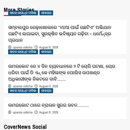
More Stories
ଖବର ଉପାନ୍ତ ଓଡିଶା
ସମାଚାର
ସମ୍ବଲପୁର ରେଢ଼ାଖୋଲରେ “ମାଆ ପାଇଁ ଗଛଟିଏ” ଅଭିଯାନ
ଗଛଟିଏ ଲଗାଇବା, ସୁରକ୍ଷିତ ଭବିଷ୍ୟତ ଗଢ଼ିବା – ଧର୍ମେନ୍ଦ୍ର
ପ୍ରଧାନ
August 8, 2026
upanta odisha
ଖବର ଉପାନ୍ତ ଓଡିଶା
ସମାଚାର
ଉମରକୋଟ ରେ ୪ ଦିନ ବ୍ୟବଧାନରେ ୨ ଟି ଚୋରି ଘଟଣା, ଚୋର
ଧରିବା ପାଇଁ ଡି ଏନ୍ କେ ମହିଳାଙ୍କ ପୋଲିସ ଉପଖଣ୍ଡ
ଅଧିକାରୀଙ୍କ ନିକଟରେ ଦାବି……..
August 8, 2026
upanta odisha
ଖବର ଉପାନ୍ତ ଓଡିଶା
ସମାଚାର
ଉମରକୋଟ ଠାରେ ବ୍ରାଉନ ସୁଗର ଜବତ……….
August 8, 2026
upanta odisha
CoverNews Social