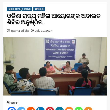
ଖବର ଉପାନ୍ତ ଓଡିଶା
ସମାଚାର
ଓଡିଶା ରାଜ୍ୟ ମହିଳା ଆୟୋଗଙ୍କ ଅଦାଲତ
ଶିବିର ଅନୁଷ୍ଠିତ..
upanta odisha
July 10, 2024
Share