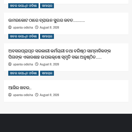
ଖବର ଉପାନ୍ତ ଓଡିଶା
ସମାଚାର
ଉମରକୋଟ ଠାରେ ବ୍ରାଉନ ସୁଗର ଜବତ……….
August 8, 2026
upanta odisha
ଖବର ଉପାନ୍ତ ଓଡିଶା
ସମାଚାର
ଅବସରପ୍ରାପ୍ତ ସରକାରୀ କର୍ମଚାରୀ ତଥା ବରିଷ୍ଠ ସାମ୍ବାଦିକଙ୍କ
ପିତାଙ୍କ ଏକାଦଶାହ ଉପଲକ୍ଷେ ସ୍ମୃତି ସଭା ଅନୁଷ୍ଠିତ…..
August 8, 2026
upanta odisha
ଖବର ଉପାନ୍ତ ଓଡିଶା
ସମାଚାର
ଆଜିର ଖବର..
August 8, 2026
upanta odisha