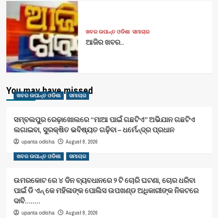
ଖବର ଉପାନ୍ତ ଓଡିଶା
ସମାଚାର
ଆଜିର ଖବର..
You may have missed
ଖବର ଉପାନ୍ତ ଓଡିଶା
ସମାଚାର
ସମ୍ବଲପୁର ରେଢ଼ାଖୋଲରେ “ମାଆ ପାଇଁ ଗଛଟିଏ” ଅଭିଯାନ ଗଛଟିଏ
ଲଗାଇବା, ସୁରକ୍ଷିତ ଭବିଷ୍ୟତ ଗଢ଼ିବା – ଧର୍ମେନ୍ଦ୍ର ପ୍ରଧାନ
August 8, 2026
upanta odisha
ଖବର ଉପାନ୍ତ ଓଡିଶା
ସମାଚାର
ଉମରକୋଟ ରେ ୪ ଦିନ ବ୍ୟବଧାନରେ ୨ ଟି ଚୋରି ଘଟଣା, ଚୋର ଧରିବା
ପାଇଁ ଡି ଏନ୍ କେ ମହିଳାଙ୍କ ପୋଲିସ ଉପଖଣ୍ଡ ଅଧିକାରୀଙ୍କ ନିକଟରେ
ଦାବି……..
August 8, 2026
upanta odisha