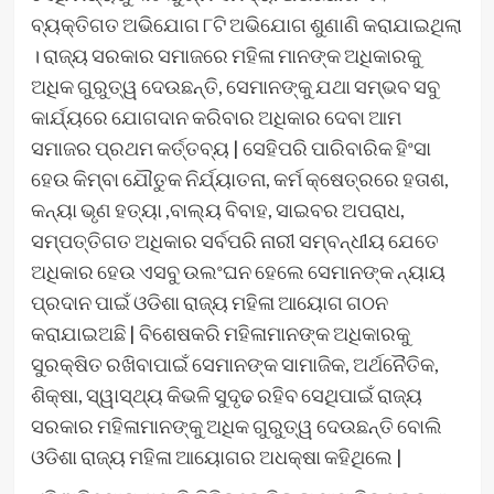
ବ୍ୟକ୍ତିଗତ ଅଭିଯୋଗ ୮ଟି ଅଭିଯୋଗ ଶୁଣାଣି କରାଯାଇଥିଲା
। ରାଜ୍ୟ ସରକାର ସମାଜରେ ମହିଳା ମାନଙ୍କ ଅଧିକାରକୁ
ଅଧିକ ଗୁରୁତ୍ୱ ଦେଉଛନ୍ତି, ସେମାନଙ୍କୁ ଯଥା ସମ୍ଭବ ସବୁ
କାର୍ଯ୍ୟରେ ଯୋଗଦାନ କରିବାର ଅଧିକାର ଦେବା ଆମ
ସମାଜର ପ୍ରଥମ କର୍ତ୍ତବ୍ୟ | ସେହିପରି ପାରିବାରିକ ହିଂସା
ହେଉ କିମ୍ବା ଯୌତୁକ ନିର୍ଯ୍ୟାତନା, କର୍ମ କ୍ଷେତ୍ରରେ ହତାଶ,
କନ୍ୟା ଭୃଣ ହତ୍ୟା ,ବାଲ୍ୟ ବିବାହ, ସାଇବର ଅପରାଧ,
ସମ୍ପତ୍ତିଗତ ଅଧିକାର ସର୍ବପରି ନାରୀ ସମ୍ବନ୍ଧୀୟ ଯେତେ
ଅଧିକାର ହେଉ ଏସବୁ ଉଲଂଘନ ହେଲେ ସେମାନଙ୍କ ନ୍ୟାୟ
ପ୍ରଦାନ ପାଇଁ ଓଡିଶା ରାଜ୍ୟ ମହିଳା ଆୟୋଗ ଗଠନ
କରାଯାଇଅଛି | ବିଶେଷକରି ମହିଳାମାନଙ୍କ ଅଧିକାରକୁ
ସୁରକ୍ଷିତ ରଖିବାପାଇଁ ସେମାନଙ୍କ ସାମାଜିକ, ଅର୍ଥନୈତିକ,
ଶିକ୍ଷା, ସ୍ୱାସ୍ଥ୍ୟ କିଭଳି ସୁଦୃଢ ରହିବ ସେଥିପାଇଁ ରାଜ୍ୟ
ସରକାର ମହିଳାମାନଙ୍କୁ ଅଧିକ ଗୁରୁତ୍ୱ ଦେଉଛନ୍ତି ବୋଲି
ଓଡିଶା ରାଜ୍ୟ ମହିଳା ଆୟୋଗର ଅଧକ୍ଷା କହିଥିଲେ |