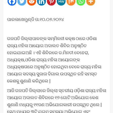
ପାରଳାଖେମୁଣ୍ଡି ତା.୧୦.୦୭.୨୦୨୪
ଗଜପତି ଜିଲ୍ଲାପାଳଙ୍କ ସମ୍ମିଳନୀ କକ୍ଷ ଠାରେ ଓଡିଶା
ରାଜ୍ୟ ମହିଳା ଆୟୋଗ ଅଦାଲତ ଶିବିର ଅନୁଷ୍ଠିତ
ହୋଇଯାଇଅଛି । ଏହି ଶିବିରରେ ଡ.ମିନତୀ ବେହେରା,
ଅଧ୍ୟକ୍ଷ,ଓଡିଶା ରାଜ୍ୟ ମହିଳା ଆୟୋଗଙ୍କ
ଅଧ୍ୟକ୍ଷତାରେ ଅନୁଷ୍ଠିତ ହୋଇଥିବା ବେଳେ ରାଜ୍ୟ ମହିଳା
ଆୟୋଗ ସଦସ୍ୟ ସୁଜାତା ଦିଗାଲ ଉପସ୍ଥିତ ରହି ସମସ୍ତ
କେଶକୁ ଶୁଣାଣି କରିଥିଲେ |
ଆଜି ଗଜପତି ଜିଲ୍ଲାରେ ଜିଲ୍ଲା ସ୍ତରୀୟ ଓଡ଼ିଶା ରାଜ୍ୟ ମହିଳା
ଆୟୋଗ ଅଦାଲତ ଶିବିରରେ ୧୭ ଗୋଟି ଅଭିଯୋଗ କେଶ
ଶୁଣାଣି ମଧ୍ୟରୁ ୧୧ଜଣ ଅଭିଯୋଗକାରୀ ଉପସ୍ଥିତ ଥିଲେ |
ସେଥି ମଧ୍ୟରୁ ୩ଟି ଯୁଗ୍ମ ସମସ୍ୟା ଅଭିଯୋଗ ଏବଂ