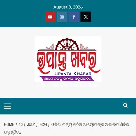
Skip
August 8, 2026
to
content
Youtube
Vimeo
Facebook
Twitter
UPANT ODISHA NO. 1 ODIA CHANNEL
Primary
Menu
HOME
10
JULY
2024
ଓଡିଶା ରାଜ୍ୟ ମହିଳା ଆୟୋଗଙ୍କ ଅଦାଲତ ଶିବିର
ଅନୁଷ୍ଠିତ..