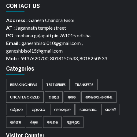
CONTACT US
Address :
Ganesh Chandra Bisoi
AT :
Jagannath temple street
PO :
mohana gajapati pin 761015 odisha.
Email :
ganeshbisoi010@gmail.com ,
ganeshbisoi15@gmail.com
Mob :
9437620700, 8018150533, 8018250533
Categories
BREAKING NEWS
TEST SERIES
TRANSFERS
UNCATEGORIZED
ଅପରାଧ
କ୍ରୀଡ଼ା
ଖବର ଉପାନ୍ତ ଓଡିଶା
ପର୍ଯ୍ୟଟନ
ବ୍ୟବସାୟ
ମନୋରଞ୍ଜନ
ଯୋଗାଯୋଗ
ରାଜନୀତି
ରାଶିଫଳ
ଶିକ୍ଷା
ସମାଚାର
ସ୍ୱାସ୍ଥ୍ୟ
Visitor Counter