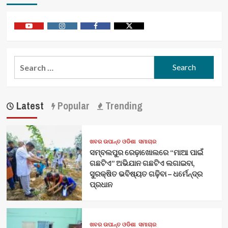
Youtube
Vimeo
Facebook
Twitter
Search
for:
Latest
Popular
Trending
ଖବର ଉପାନ୍ତ ଓଡିଶା
ସମାଚାର
ସମ୍ବଲପୁର ରେଢ଼ାଖୋଲରେ “ମାଆ ପାଇଁ
ଗଛଟିଏ” ଅଭିଯାନ ଗଛଟିଏ ଲଗାଇବା,
ସୁରକ୍ଷିତ ଭବିଷ୍ୟତ ଗଢ଼ିବା – ଧର୍ମେନ୍ଦ୍ର
ପ୍ରଧାନ
ଖବର ଉପାନ୍ତ ଓଡିଶା
ସମାଚାର