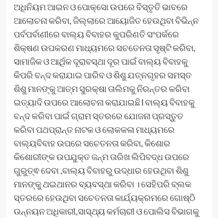
ଅଧିନିୟମ ଆଇନ ଓ ପୋକ୍‌ସୋ ଉପରେ ବିସ୍ତୃତି ଭାବରେ
ଆଲୋଚନା କରିବା, ଜିଲ୍ଲାରେ ଆୟୋଜିତ ହେଉଥିବା ବିଭିନ୍ନ
ପର୍ବପର୍ବାଣୀରେ ବାଲ୍ୟ ବିବାହର କୁପରିଣତି ସଂପର୍କରେ
ଶିକ୍ଷଣ ଉପକରଣ ମାଧ୍ୟମରେ ସଚତେନତା ସୃଷ୍ଟି କରିବା,
ସାମାଜିକ ଓ ଆର୍ଥିକ ଦୂରାବସ୍ଥା ଦୂର ପାଇଁ ବାଲ୍ୟ ବିବାହକୁ
କିପରି ବନ୍ଦ କରାଯାଇ ପାରିବ ଓ ଶିଶୁ ଯତ୍ନଗୃହର ସମସ୍ତ
ଶିଶୁ ମାନଙ୍କୁ ଆତ୍ମ ସୁରକ୍ଷା ତାଲିମକୁ ନିରନ୍ତର କରିବା
ଇତ୍ୟାଦି ଉପରେ ଆଲୋଚନା କରାଯାଇଛି l ବାଲ୍ୟ ବିବାହକୁ
ବନ୍ଦ କରିବା ପାଇଁ ଗ୍ରାମ ସ୍ତରରେ ଯୋଜନା ପ୍ରସ୍ତୁତ
କରିବା ପଥପ୍ରାନ୍ତ ନାଟକ ଓ ଲୋକକଳା ମାଧ୍ୟମରେ
ବାଲ୍ୟବିବାହ ଉପରେ ସଚେତନତା କରିବା, କିଶୋର
କିଶୋରୀଙ୍କ ଉପଯୁକ୍ତ ଜନ୍ମ ତାରିଖ ଲିପିବଦ୍ଧ ଉପରେ
ଗୁରୁତ୍ଵ ଦେବା ,ବାଲ୍ୟ ବିବାହରୁ ଉଦ୍ଧାର ହେଉଥିବା ଶିଶୁ
ମାନଙ୍କୁ ଥଇଥାନର ବ୍ୟବସ୍ଥା କରିବା । ସେହିପରି ବ୍ଲକ
ସ୍ତରରେ ହେଉଥିବା ସଚେତନତା କାର୍ଯ୍ୟକ୍ରମରେ ଗୋଷ୍ଠି
ଉନ୍ନୟନ ଅଧିକାରୀ,ସାସ୍ଥ୍ୟ କର୍ମଚାରୀ ଓ ପୋଲିସ ବିଭାଗକୁ