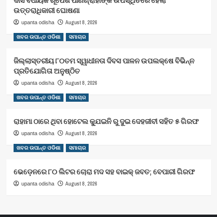
ଦାସ ବିଧାୟକ ରୂପେଶ ପାଣିଗ୍ରାହୀଙ୍କ ଉପସ୍ଥିତିରେ ହେଲା
ଉତ୍ତରାଧିକାରୀ ଘୋଷଣା
August 8, 2026
upanta odisha
ଖବର ଉପାନ୍ତ ଓଡିଶା
ସମାଚାର
ଜିଲ୍ଲାସ୍ତରୀୟ ୮୦ତମ ସ୍ୱାଧୀନତା ଦିବସ ପାଳନ ଉପଲକ୍ଷେ ବିଭିନ୍ନ
ପ୍ରତିଯୋଗିତା ଅନୁଷ୍ଠିତ
August 8, 2026
upanta odisha
ଖବର ଉପାନ୍ତ ଓଡିଶା
ସମାଚାର
ରାହାମା ଠାରେ ଥିବା ହୋଟେଲ କ୍ଯୁଇନି ରୁ ଦୁଇ ଦେହଜୀବୀ ସହିତ ୫ ଗିରଫ
August 8, 2026
upanta odisha
ଖବର ଉପାନ୍ତ ଓଡିଶା
ସମାଚାର
ଭେଡ଼େନରେ ୮୦ ଲିଟର ଚୋରା ମଦ ସହ ବାଇକ୍ ଜବତ; ବେପାରୀ ଗିରଫ
August 8, 2026
upanta odisha