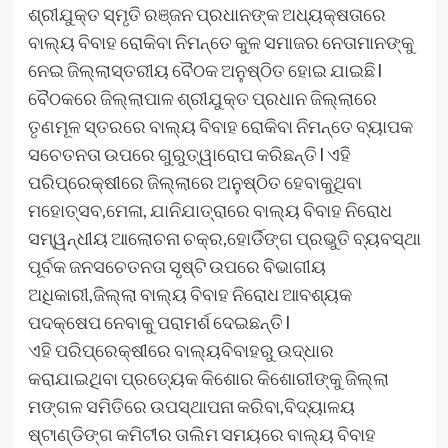
ଶ୍ରୀଯୁକ୍ତ ସ୍ମୃତି ରଞ୍ଜନ ପ୍ରଧାନଙ୍କ ଅଧ୍ୟକ୍ଷତାରେ
ବାଲ୍ୟ ବିବାହ ରୋକିବା ନିମନ୍ତେ କୁଳ ସମାଜର ନେତାମାନଙ୍କୁ
ନେଇ ଜିଲ୍ଲାସ୍ତରୀୟ ବୈଠକ ଅନୁଷ୍ଠିତ ହୋଇ ଯାଇଛି l
ବୈଠକରେ ଜିଲ୍ଲାପାଳ ଶ୍ରୀଯୁକ୍ତ ପ୍ରଧାନ ଜିଲ୍ଲାରେ
ତୃଣମୂଳ ସ୍ତରରେ ବାଲ୍ୟ ବିବାହ ରୋକିବା ନିମନ୍ତେ ବ୍ୟାପକ
ସଚେତନତା ଉପରେ ଗୁରୁତ୍ୱାରୋପ କରିଛନ୍ତି l ଏହି
ପରିପ୍ରେକ୍ଷୀରେ ଜିଲ୍ଲାରେ ଅନୁଷ୍ଠିତ ହେବାକୁଥିବା
ମହୋତ୍ସବ,ମେଳା, ଯାନିଯାତ୍ରାରେ ବାଲ୍ୟ ବିବାହ ନିରୋଧ
ସମ୍ୱନ୍ଧୀୟ ଆଲୋଚନା ଚକ୍ର,ହୋର୍ଡିଙ୍ଗ ପ୍ରଭୁତି ବ୍ୟବସ୍ଥା
ପୂର୍ବକ ଜନସଚେତନତା ସୃଷ୍ଟି ଉପରେ ବିଭାଗୀୟ
ଅଧିକାରୀ,ଜିଲ୍ଲା ବାଲ୍ୟ ବିବାହ ନିରୋଧ ଆବଶ୍ୟକ
ପଦକ୍ଷେପ ନେବାକୁ ପରାମର୍ଶ ଦେଇଛନ୍ତି l
ଏହି ପରିପ୍ରେକ୍ଷୀରେ ବାଲ୍ୟବିବାହରୁ ଉଦ୍ଧାର
କରାଯାଇଥିବା ପ୍ରତ୍ୟେକ କିଶୋର କିଶୋରୀଙ୍କୁ ଜିଲ୍ଲା
ମଙ୍ଗଳ ସମିତିରେ ଉପସ୍ଥାପନା କରିବା,ବିଦ୍ୟାଳୟ
ଷ୍ଟାଣ୍ଡିଙ୍ଗ କମିଟୀର ତାଲିମ ସମୟରେ ବାଲ୍ୟ ବିବାହ