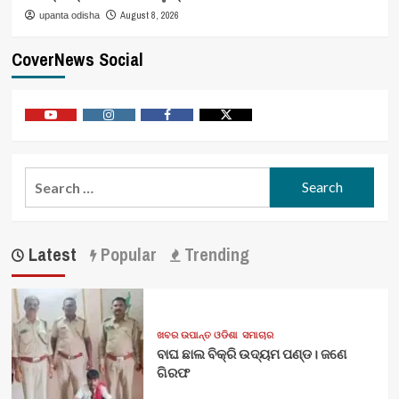
August 8, 2026
upanta odisha
CoverNews Social
Youtube
Vimeo
Facebook
Twitter
Search
for:
Latest
Popular
Trending
ଖବର ଉପାନ୍ତ ଓଡିଶା
ସମାଚାର
ବାଘ ଛାଲ ବିକ୍ରି ଉଦ୍ୟମ ପଣ୍ଡ। ଜଣେ
ଗିରଫ