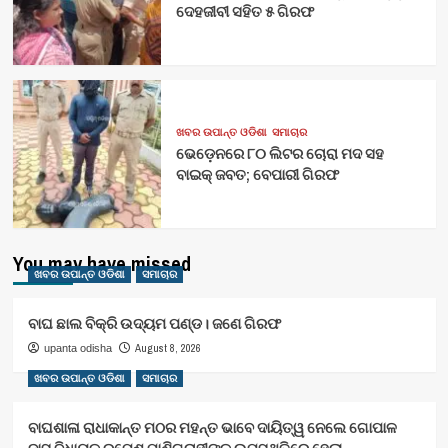
ଦେହଜୀବୀ ସହିତ ୫ ଗିରଫ
ଖବର ଉପାନ୍ତ ଓଡିଶା
ସମାଚାର
ଭେଡ଼େନରେ ୮୦ ଲିଟର ଚୋରା ମଦ ସହ
ବାଇକ୍ ଜବତ; ବେପାରୀ ଗିରଫ
You may have missed
ଖବର ଉପାନ୍ତ ଓଡିଶା
ସମାଚାର
ବାଘ ଛାଲ ବିକ୍ରି ଉଦ୍ୟମ ପଣ୍ଡ। ଜଣେ ଗିରଫ
August 8, 2026
upanta odisha
ଖବର ଉପାନ୍ତ ଓଡିଶା
ସମାଚାର
ବାଘଶାଳା ରାଧାକାନ୍ତ ମଠର ମହନ୍ତ ଭାବେ ଦାୟିତ୍ୱ ନେଲେ ଗୋପାଳ