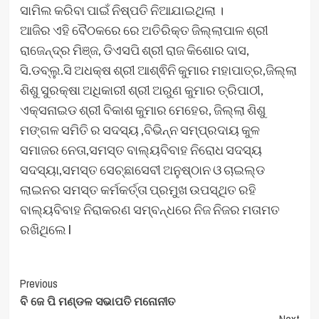
ସାମିଲ କରିବା ପାଇଁ ନିଷ୍ପତି ନିଆଯାଇଥିଲା ।
ଆଜିର ଏହି ବୈଠକରେ ରେ ଅତିରିକ୍ତ ଜିଲ୍ଲାପାଳ ଶ୍ରୀ
ରାଜେନ୍ଦ୍ର ମିଞ୍ଜ, ଡିଏସପି ଶ୍ରୀ ରାଜ କିଶୋର ଦାସ,
ସି.ଡବ୍ଲୁ.ସି ଅଧକ୍ଷ ଶ୍ରୀ ଆଶ୍ଵିନି କୁମାର ମହାପାତ୍ର,ଜିଲ୍ଲା
ଶିଶୁ ସୁରକ୍ଷା ଅଧିକାରୀ ଶ୍ରୀ ଅରୁଣ କୁମାର ତ୍ରିପାଠୀ,
ଏକ୍ସନାଇଡ ଶ୍ରୀ ବିକାଶ କୁମାର ମେହେର, ଜିଲ୍ଲା ଶିଶୁ
ମଙ୍ଗଳ ସମିତି ର ସଦସ୍ୟ ,ବିଭିନ୍ନ ସମ୍ପ୍ରଦାୟ କୁଳ
ସମାଜର ନେତା,ସମସ୍ତ ବାଲ୍ୟବିବାହ ନିରୋଧ ସଦସ୍ୟ
ସଦସ୍ୟା,ସମସ୍ତ ସେଚ୍ଛାସେବୀ ଅନୁଷ୍ଠାନ ଓ ଚାଇଲ୍ଡ
ଲାଇନର ସମସ୍ତ କର୍ମକର୍ତ୍ତା ପ୍ରମୁଖ ଉପସ୍ଥିତ ରହି
ବାଲ୍ୟବିବାହ ନିରାକରଣ ସମ୍ବନ୍ଧରେ ନିଜ ନିଜର ମତାମତ
ରଖିଥିଲେ l
Post
Previous
ବି ଜେ ପି ମଣ୍ଡଳ ସଭାପତି ମନୋନୀତ
Navigation