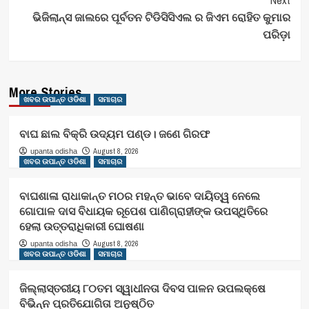
Next
ଭିଜିଲାନ୍ସ ଜାଲରେ ପୂର୍ବତନ ଟିଡିସିସିଏଲ ର ଜିଏମ ରୋହିତ କୁମାର
ପରିଡ଼ା
More Stories
ଖବର ଉପାନ୍ତ ଓଡିଶା
ସମାଚାର
ବାଘ ଛାଲ ବିକ୍ରି ଉଦ୍ୟମ ପଣ୍ଡ। ଜଣେ ଗିରଫ
August 8, 2026
upanta odisha
ଖବର ଉପାନ୍ତ ଓଡିଶା
ସମାଚାର
ବାଘଶାଳା ରାଧାକାନ୍ତ ମଠର ମହନ୍ତ ଭାବେ ଦାୟିତ୍ୱ ନେଲେ
ଗୋପାଳ ଦାସ ବିଧାୟକ ରୂପେଶ ପାଣିଗ୍ରାହୀଙ୍କ ଉପସ୍ଥିତିରେ
ହେଲା ଉତ୍ତରାଧିକାରୀ ଘୋଷଣା
August 8, 2026
upanta odisha
ଖବର ଉପାନ୍ତ ଓଡିଶା
ସମାଚାର
ଜିଲ୍ଲାସ୍ତରୀୟ ୮୦ତମ ସ୍ୱାଧୀନତା ଦିବସ ପାଳନ ଉପଲକ୍ଷେ
ବିଭିନ୍ନ ପ୍ରତିଯୋଗିତା ଅନୁଷ୍ଠିତ