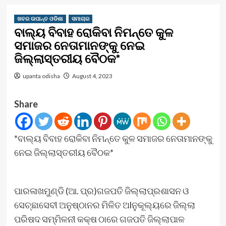
ଖବର ଉପାନ୍ତ ଓଡିଶା
ସମାଚାର
ବାଲ୍ୟ ବିବାହ ରୋକିବା ନିମନ୍ତେ କୁଳ
ସମାଜର ନେତାମାନଙ୍କୁ ନେଇ
ଜିଲ୍ଲାସ୍ତରୀୟ ବୈଠକ*
upanta odisha
August 4, 2023
Share
*ବାଲ୍ୟ ବିବାହ ରୋକିବା ନିମନ୍ତେ କୁଳ ସମାଜର ନେତାମାନଙ୍କୁ
ନେଇ ଜିଲ୍ଲାସ୍ତରୀୟ ବୈଠକ*
ପାରଳାଖମୁଣ୍ଡି (ଆ. ପ୍ର)ଗଜପତି ଜିଲ୍ଲାପ୍ରଶାସନ ଓ
ସେଚ୍ଛାସେବୀ ଅନୁଷ୍ଠାନର ମିଳିତ ଅlନୁକୂଲ୍ୟରେ ଜିଲ୍ଲା
ପରିଷଦ ସମ୍ମିଳନୀ କକ୍ଷ ଠାରେ ଗଜପତି ଜିଲ୍ଲାପାଳ