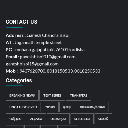
CONTACT US
Address :
Ganesh Chandra Bisoi
AT :
Jagannath temple street
PO :
mohana gajapati pin 761015 odisha.
Email :
ganeshbisoi010@gmail.com ,
ganeshbisoi15@gmail.com
Mob :
9437620700, 8018150533, 8018250533
Categories
BREAKING NEWS
TEST SERIES
TRANSFERS
UNCATEGORIZED
ଅପରାଧ
କ୍ରୀଡ଼ା
ଖବର ଉପାନ୍ତ ଓଡିଶା
ପର୍ଯ୍ୟଟନ
ବ୍ୟବସାୟ
ମନୋରଞ୍ଜନ
ଯୋଗାଯୋଗ
ରାଜନୀତି