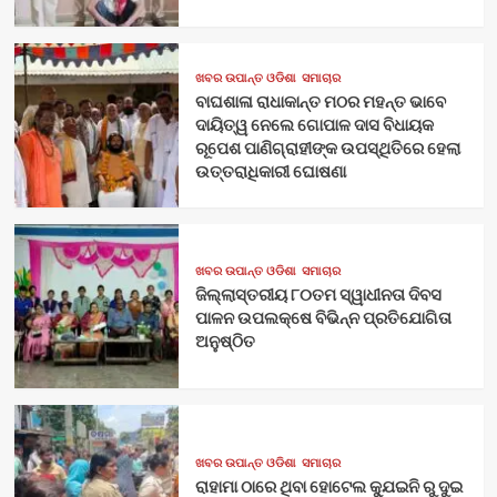
ଖବର ଉପାନ୍ତ ଓଡିଶା
ସମାଚାର
ବାଘଶାଳା ରାଧାକାନ୍ତ ମଠର ମହନ୍ତ ଭାବେ
ଦାୟିତ୍ୱ ନେଲେ ଗୋପାଳ ଦାସ ବିଧାୟକ
ରୂପେଶ ପାଣିଗ୍ରାହୀଙ୍କ ଉପସ୍ଥିତିରେ ହେଲା
ଉତ୍ତରାଧିକାରୀ ଘୋଷଣା
ଖବର ଉପାନ୍ତ ଓଡିଶା
ସମାଚାର
ଜିଲ୍ଲାସ୍ତରୀୟ ୮୦ତମ ସ୍ୱାଧୀନତା ଦିବସ
ପାଳନ ଉପଲକ୍ଷେ ବିଭିନ୍ନ ପ୍ରତିଯୋଗିତା
ଅନୁଷ୍ଠିତ
ଖବର ଉପାନ୍ତ ଓଡିଶା
ସମାଚାର
ରାହାମା ଠାରେ ଥିବା ହୋଟେଲ କ୍ଯୁଇନି ରୁ ଦୁଇ