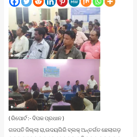
( ରିପୋର୍ଟ :- ଦିପକ ପ୍ରଧାନ )
ଗଜପତି ଜିଲ୍ଲା ରା,ଉଦୟଗିରି ବ୍ଲକ୍ ଅନ୍ତର୍ଗତ ଛେଲାଗଡ଼