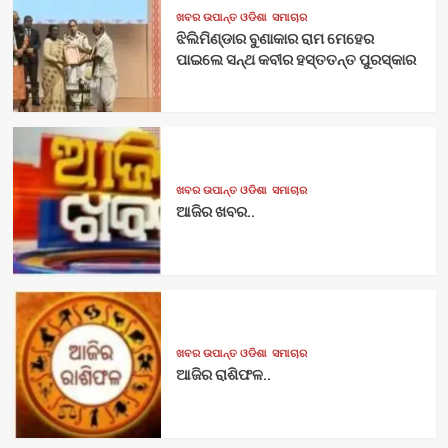
ଖବର ଉପାନ୍ତ ଓଡିଶା
ସମାଚାର
ଝିଲିମିଣ୍ଡାର ବୁଣାକାର ରାମ ମେହେର
ପାଇଲେ ସନ୍ଥ କବୀର ହସ୍ତତନ୍ତ ପୁରସ୍କାର
ଖବର ଉପାନ୍ତ ଓଡିଶା
ସମାଚାର
ଆଜିର ଖବର..
ଖବର ଉପାନ୍ତ ଓଡିଶା
ସମାଚାର
ଆଜିର ରାଶିଫଳ..