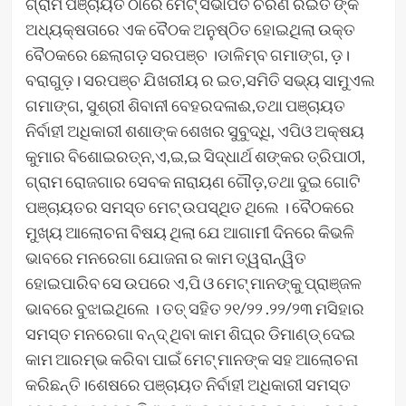
ଗ୍ରାମ ପଞ୍ଚାୟତ ଠାରେ ମେଟ୍ ସଭାପତି ଚରଣ ରଇତ ଙ୍କ
ଅଧ୍ୟକ୍ଷତାରେ ଏକ ବୈଠକ ଅନୁଷ୍ଠିତ ହୋଇଥିଲା ଉକ୍ତ
ବୈଠକରେ ଛେଲାଗଡ଼ ସରପଞ୍ଚ ।ଡାଳିମ୍ବ ଗମାଙ୍ଗ, ଡ଼।
ବରାଗୁଡ଼। ସରପଞ୍ଚ ଯିଖରୀୟ ର ଇତ,ସମିତି ସଭ୍ୟ ସାମୁଏଲ
ଗମାଙ୍ଗ, ସୁଶ୍ରୀ ଶିବାନୀ ବେହରଦଳାଈ,ତଥା ପଞ୍ଚାୟତ
ନିର୍ବାହୀ ଅଧିକାରୀ ଶଶାଙ୍କ ଶେଖର ସୁବୁଦ୍ଧି, ଏପିଓ ଅକ୍ଷୟ
କୁମାର ବିଶୋଇରତ୍ନ,ଏ,ଇ,ଇ ସିଦ୍ଧାର୍ଥ ଶଙ୍କର ତ୍ରିପାଠୀ,
ଗ୍ରାମ ରୋଜଗାର ସେବକ ନାରାୟଣ ଗୌଡ଼,ତଥା ଦୁଇ ଗୋଟି
ପଞ୍ଚାୟତର ସମସ୍ତ ମେଟ୍ ଉପସ୍ଥିତ ଥିଲେ । ବୈଠକରେ
ମୁଖ୍ୟ ଆଲୋଚନା ବିଷୟ ଥିଲା ଯେ ଆଗାମୀ ଦିନରେ କିଭଳି
ଭାବରେ ମନରେଗା ଯୋଜନା ର କାମ ତ୍ୱରାନ୍ୱିତ
ହୋଇପାରିବ ସେ ଉପରେ ଏ,ପି ଓ ମେଟ୍ ମାନଙ୍କୁ ପ୍ରାଞ୍ଜଳ
ଭାବରେ ବୁଝାଇଥିଲେ । ତତ୍ ସହିତ ୨୧/୨୨ .୨୨/୨୩ ମସିହାର
ସମସ୍ତ ମନରେଗା ବନ୍ଦ୍ ଥିବା କାମ ଶିଘ୍ର ଡିମାଣ୍ଡ୍ ଦେଇ
କାମ ଆରମ୍ଭ କରିବା ପାଇଁ ମେଟ୍ ମାନଙ୍କ ସହ ଆଲୋଚନା
କରିଛନ୍ତି।ଶେଷରେ ପଞ୍ଚାୟତ ନିର୍ବାହୀ ଅଧିକାରୀ ସମସ୍ତ