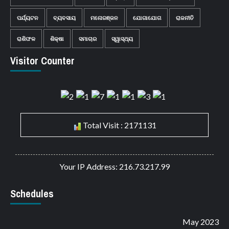
ପର୍ଯ୍ୟଟନ
ବ୍ୟବସାୟ
ମନୋରଞ୍ଜନ
ଯୋଗାଯୋଗ
ରାଜନୀତି
ରାଶିଫଳ
ଶିକ୍ଷା
ସମାଚାର
ସ୍ୱାସ୍ଥ୍ୟ
Visitor Counter
Total Visit : 2171131
Your IP Address: 216.73.217.99
Schedules
May 2023