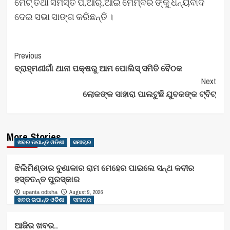
ମେଟ୍ ତଥା ସମସ୍ତ ପି,ଆର୍,ଆଇ ମେମ୍ବର ଙ୍କୁ ଧନ୍ୟବାଦ
ଦେଇ ସଭା ସାଙ୍ଗ କରିଛନ୍ତି ।
Post
Previous
ବ୍ରାହ୍ମଣୀଗାଁ ଥାନା ପକ୍ଷରୁ ଆମ ପୋଲିସ୍ ସମିତି ବୈଠକ
Navigation
Next
ଲୋକଙ୍କ ସାହାରା ପାଲଟୁଛି ଯୁବକଙ୍କ ଟ୍ବିଟ୍‌
More Stories
ଖବର ଉପାନ୍ତ ଓଡିଶା
ସମାଚାର
ଝିଲିମିଣ୍ଡାର ବୁଣାକାର ରାମ ମେହେର ପାଇଲେ ସନ୍ଥ କବୀର
ହସ୍ତତନ୍ତ ପୁରସ୍କାର
August 9, 2026
upanta odisha
ଖବର ଉପାନ୍ତ ଓଡିଶା
ସମାଚାର
ଆଜିର ଖବର..