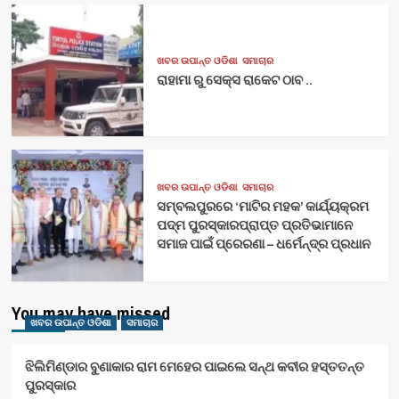
ଖବର ଉପାନ୍ତ ଓଡିଶା
ସମାଚାର
ରାହାମା ରୁ ସେକ୍ସ ରାକେଟ ଠାବ ..
ଖବର ଉପାନ୍ତ ଓଡିଶା
ସମାଚାର
ସମ୍ବଲପୁରରେ ‘ମାଟିର ମହକ’ କାର୍ଯ୍ୟକ୍ରମ
ପଦ୍ମ ପୁରସ୍କାରପ୍ରାପ୍ତ ପ୍ରତିଭାମାନେ
ସମାଜ ପାଇଁ ପ୍ରେରଣା – ଧର୍ମେନ୍ଦ୍ର ପ୍ରଧାନ
You may have missed
ଖବର ଉପାନ୍ତ ଓଡିଶା
ସମାଚାର
ଝିଲିମିଣ୍ଡାର ବୁଣାକାର ରାମ ମେହେର ପାଇଲେ ସନ୍ଥ କବୀର ହସ୍ତତନ୍ତ
ପୁରସ୍କାର