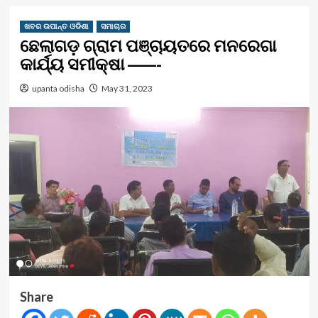
ଖବର ଉପାନ୍ତ ଓଡିଶା
ସମାଚାର
ଛେଲାଗଡ଼ ଗ୍ରାମ ପଞ୍ଚାୟତରେ ମନରେଗା
କାର୍ଯ୍ୟ ସମୀକ୍ଷା ——-
upanta odisha
May 31, 2023
Share