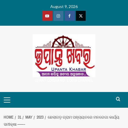
Skip
August 9, 2026
to
content
Youtube
Vimeo
Facebook
Twitter
UPANT ODISHA NO. 1 ODIA CHANNEL
Primary
Menu
HOME
31
MAY
2023
ଛେଲାଗଡ଼ ଗ୍ରାମ ପଞ୍ଚାୟତରେ ମନରେଗା କାର୍ଯ୍ୟ
ସମୀକ୍ଷା ——-