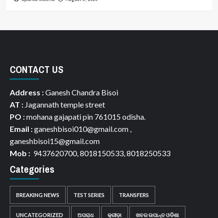
CONTACT US
Address :
Ganesh Chandra Bisoi
AT :
Jagannath temple street
PO :
mohana gajapati pin 761015 odisha.
Email :
ganeshbisoi010@gmail.com ,
ganeshbisoi15@gmail.com
Mob :
9437620700, 8018150533, 8018250533
Categories
BREAKING NEWS
TEST SERIES
TRANSFERS
UNCATEGORIZED
ଅପରାଧ
କ୍ରୀଡ଼ା
ଖବର ଉପାନ୍ତ ଓଡିଶା