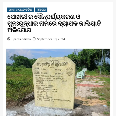
ଖବର ଉପାନ୍ତ ଓଡିଶା
ସମାଚାର
ପୋଖରୀ ର ସୌନ୍ଦର୍ଯ୍ୟକରଣ ଓ
ପୁନଃରୁଦ୍ଧାର ନାମରେ ବ୍ୟାପକ ଜାଲିୟାତି
ଅଭିଯୋଗ
upanta odisha
September 30, 2024