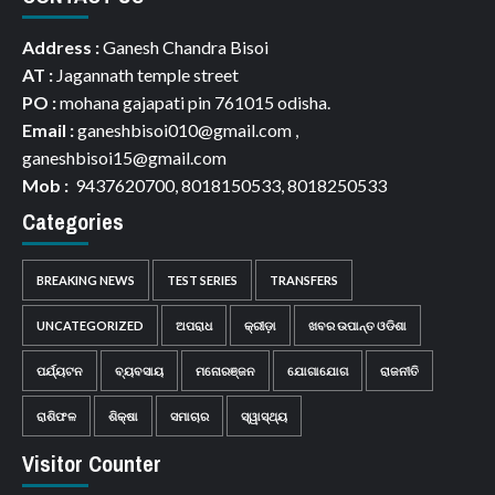
Address :
Ganesh Chandra Bisoi
AT :
Jagannath temple street
PO :
mohana gajapati pin 761015 odisha.
Email :
ganeshbisoi010@gmail.com ,
ganeshbisoi15@gmail.com
Mob :
9437620700, 8018150533, 8018250533
Categories
BREAKING NEWS
TEST SERIES
TRANSFERS
UNCATEGORIZED
ଅପରାଧ
କ୍ରୀଡ଼ା
ଖବର ଉପାନ୍ତ ଓଡିଶା
ପର୍ଯ୍ୟଟନ
ବ୍ୟବସାୟ
ମନୋରଞ୍ଜନ
ଯୋଗାଯୋଗ
ରାଜନୀତି
ରାଶିଫଳ
ଶିକ୍ଷା
ସମାଚାର
ସ୍ୱାସ୍ଥ୍ୟ
Visitor Counter