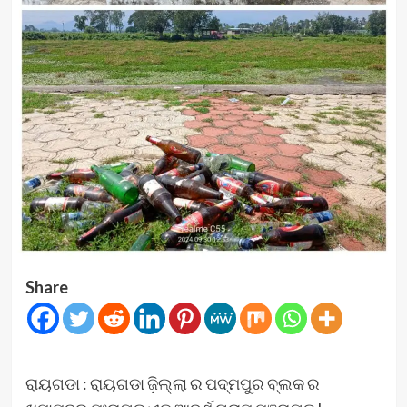
Share
ରାୟଗଡା : ରାୟଗଡା ଜ଼ିଲ୍ଲା ର ପଦ୍ମପୁର ବ୍ଲକ ର