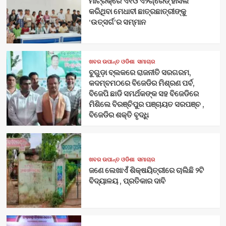
ମାଟ୍ରିକ୍‌ରେ ଏ୧ଓ ଏ୨ଗ୍ରେଡ୍‌ ହାସଲ
କରିଥିବା ମେଧାବୀ ଛାତ୍ରଛାତ୍ରୀଙ୍କୁ
‘ଉତ୍ସର୍ଗ’ର ସମ୍ମାନ
ଖବର ଉପାନ୍ତ ଓଡିଶା
ସମାଚାର
ବୁଗୁଡ଼ା ବ୍ଲକରେ ରାଜନୀତି ସରଗରମ,
କଦମ୍ବମଠରେ ବିଜେଡିର ମିଶ୍ରଣ ପର୍ବ,
ବିଜେପି ଛାଡି ସମର୍ଥକଙ୍କ ସହ ବିଜେଡିରେ
ମିଶିଲେ ବିରଞ୍ଚିପୁର ପଞ୍ଚାୟତ ସରପଞ୍ଚ ,
ବିଜେଡିର ଶକ୍ତି ବୃଦ୍ଧି
ଖବର ଉପାନ୍ତ ଓଡିଶା
ସମାଚାର
ଜଣେ ଲେଖାଏଁ ଶିକ୍ଷୟିତ୍ରୀରେ ଚାଲିଛି ୨ଟି
ବିଦ୍ୟାଳୟ , ପ୍ରତିକାର ଦାବି