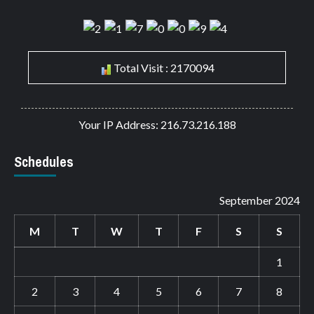
Total Visit : 2170094
Your IP Address: 216.73.216.188
Schedules
September 2024
M
T
W
T
F
S
S
1
2
3
4
5
6
7
8