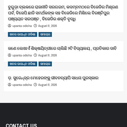
ବୁଗୁଡ଼ା ବ୍ଲକରେ ରାଜନୀତି ସରଗରମ, କଦମ୍ବମଠରେ ବିଜେଡିର ମିଶ୍ରଣ
ପର୍ବ, ବିଜେପି ଛାଡି ସମର୍ଥକଙ୍କ ସହ ବିଜେଡିରେ ମିଶିଲେ ବିରଞ୍ଚିପୁର
ପଞ୍ଚାୟତ ସରପଞ୍ଚ , ବିଜେଡିର ଶକ୍ତି ବୃଦ୍ଧି
August 8, 2026
upanta odisha
ଖବର ଉପାନ୍ତ ଓଡିଶା
ସମାଚାର
ଜଣେ ଲେଖାଏଁ ଶିକ୍ଷୟିତ୍ରୀରେ ଚାଲିଛି ୨ଟି ବିଦ୍ୟାଳୟ , ପ୍ରତିକାର ଦାବି
August 8, 2026
upanta odisha
ଖବର ଉପାନ୍ତ ଓଡିଶା
ସମାଚାର
ଡ଼. ସୁରେନ୍ଦ୍ର ମେହେରଙ୍କୁ ଜୀବନବ୍ୟାପି ସାଧନା ପୁରସ୍କାର
August 8, 2026
upanta odisha
CONTACT US