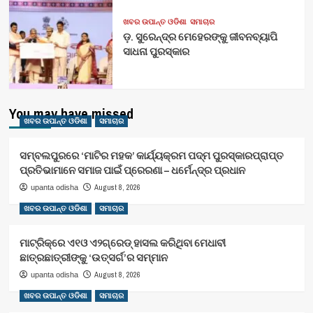
ଖବର ଉପାନ୍ତ ଓଡିଶା
ସମାଚାର
ଡ଼. ସୁରେନ୍ଦ୍ର ମେହେରଙ୍କୁ ଜୀବନବ୍ୟାପି
ସାଧନା ପୁରସ୍କାର
You may have missed
ଖବର ଉପାନ୍ତ ଓଡିଶା
ସମାଚାର
ସମ୍ବଲପୁରରେ ‘ମାଟିର ମହକ’ କାର୍ଯ୍ୟକ୍ରମ ପଦ୍ମ ପୁରସ୍କାରପ୍ରାପ୍ତ
ପ୍ରତିଭାମାନେ ସମାଜ ପାଇଁ ପ୍ରେରଣା – ଧର୍ମେନ୍ଦ୍ର ପ୍ରଧାନ
August 8, 2026
upanta odisha
ଖବର ଉପାନ୍ତ ଓଡିଶା
ସମାଚାର
ମାଟ୍ରିକ୍‌ରେ ଏ୧ଓ ଏ୨ଗ୍ରେଡ୍‌ ହାସଲ କରିଥିବା ମେଧାବୀ
ଛାତ୍ରଛାତ୍ରୀଙ୍କୁ ‘ଉତ୍ସର୍ଗ’ର ସମ୍ମାନ
August 8, 2026
upanta odisha
ଖବର ଉପାନ୍ତ ଓଡିଶା
ସମାଚାର