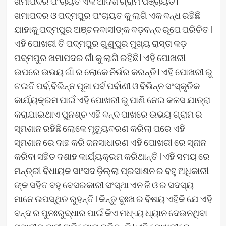
ଖମାପଦର ପଂଚାୟତ ଏକ ଆଦର୍ଶ ଗ୍ରାମ ପଞ୍ଚାୟତ l
ଖମାପଦର ଓ ପଦ୍ମପୁର ପଂଚାୟତ କୁ ଲାଗି ଏକ ବନ୍ଧ ରହିଛି
ଯାହାକୁ ପଦ୍ମପୁର ଅଞ୍ଚଳବାସୀଙ୍କ ବଡ଼ବନ୍ଦ ରୂପେ ପରିଚିତ l
ଏହି ପୋଖରୀ ତି ପଦ୍ମପୁର ଗୁଣୁପୁର ମୁଖ୍ୟ ରାସ୍ତା କଡ଼
ପଦ୍ମପୁର ଖମାପଦର ଗାଁ କୁ ଲାଗି ରହିଛି l ଏହି ପୋଖରୀ
ଉପରେ ଉଭୟ ଗାଁ ର ଲୋକେ ନିର୍ଭର କରନ୍ତି l ଏହି ପୋଖରୀ ରୁ
ଚଇତି ପର୍ବ,ବିଭିନ୍ନ ପୂଜା ପର୍ବ ପର୍ବାଣୀ ଓ ବିଭିନ୍ନ ସଂସ୍କୃତିକ
କାର୍ଯ୍ୟକ୍ରମ ପାଇଁ ଏହି ପୋଖରୀ ରୁ ପାଣି ନେଇ କଳସ ଯାତ୍ରା
କରାଯାଇଥାଏ ପୁନଶ୍ଚ ଏହି ବନ୍ଦ ପାଖରେ ଉଭୟ ଗ୍ରାମ ର
ସ୍ମଶାନ ରହିଛି ଲୋକେ ମୃତ୍ୟୁବରଣ କରିଲା ପରେ ଏହି
ସ୍ମଶାନ ରେ ଦାହ କରି ଜନସାଧାରଣ ଏହି ପୋଖରୀ ରେ ସ୍ନାନ
କରିବା ସହିତ ଦଶାହ କାର୍ଯ୍ୟକ୍ରମ କରିଥାନ୍ତି l ଏହି ସମୟ ରେ
ମନ୍ତ୍ରୀ ବିଧାୟକ ସାଂସଦ ଜ଼ିଲ୍ଲା ପ୍ରସାଶନ ର ବହୁ ଅଧିକାରୀ
ଙ୍କ ସହିତ ବହୁ ବେସରକାରୀ ସଂସ୍ଥା ଏନ ଜି ଓ ର ସଦସ୍ୟ
ମାନେ ଉପସ୍ଥିତ ରୁହନ୍ତି l କିନ୍ତୁ ଦୁଃଖ ର ବିଷୟ ଏହିକି ଯେ ଏହି
ବନ୍ଦ ର ପୁନଃରୁଦ୍ଧାର ପାଇଁ କିଏ ମଧ୍ୟ୍ୟ ଧ୍ୟାନ ଦେଉନଥିବା