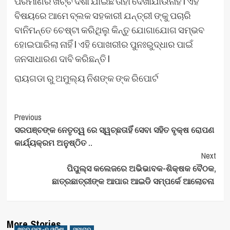
ପରିମାଣର ଖର୍ଚ୍ଚ ଦର୍ଶା ଯାଇଛି ତାହା ଦେଖାଯାଉନାହିଁ l ଏହି
ବିଷୟରେ ଆମେ ବ୍ଲକ ସହକାରୀ ଯନ୍ତ୍ରୀ ଙ୍କୁ ପଚାରି
ବାନିମନ୍ତେ ଚେଷ୍ଟା କରିଥିଲୁ କିନ୍ତୁ ଯୋଗାଯୋଗ ସମ୍ଭବ
ହୋଇପାରିଲା ନାହିଁ l ଏହି ପୋଖରୀର ପୁନଃରୁଦ୍ଧାର ପାଇଁ
ଜନସାଧାରଣ ଦାବି କରିଛନ୍ତି l
ରାୟଗଡା ରୁ ଅମୁଲ୍ୟ ନିଶଙ୍କ ଙ୍କ ରିପୋର୍ଟ
Post
Previous
ସରପଞ୍ଚଙ୍କ ନେତୃତ୍ୱ ରେ ସ୍ୱଚ୍ଛତାହିଁ ସେବା ସହିତ ବୃକ୍ଷ ରୋପଣ
Navigation
କାର୍ଯ୍ୟକ୍ରମ ଅନୁଷ୍ଠିତ ..
Next
ପିପୁଲ୍ସ କଲେଜରେ ଅଭିଭାବକ-ଶିକ୍ଷକ ବୈଠକ,
ଛାତ୍ରଛାତ୍ରୀଙ୍କ ଆପାର ଆଇଡି ସମ୍ପର୍କେ ଆଲୋଚନା
More Stories
ଖବର ଉପାନ୍ତ ଓଡିଶା
ସମାଚାର