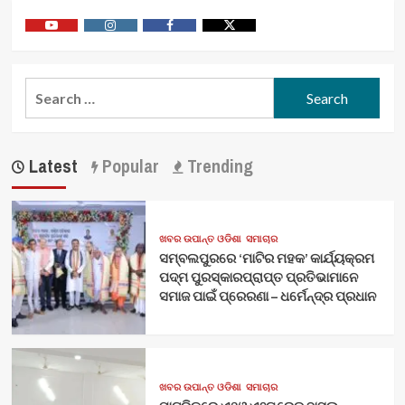
Youtube
Vimeo
Facebook
Twitter
Search
for:
Latest
Popular
Trending
ଖବର ଉପାନ୍ତ ଓଡିଶା
ସମାଚାର
ସମ୍ବଲପୁରରେ ‘ମାଟିର ମହକ’ କାର୍ଯ୍ୟକ୍ରମ
ପଦ୍ମ ପୁରସ୍କାରପ୍ରାପ୍ତ ପ୍ରତିଭାମାନେ
ସମାଜ ପାଇଁ ପ୍ରେରଣା – ଧର୍ମେନ୍ଦ୍ର ପ୍ରଧାନ
ଖବର ଉପାନ୍ତ ଓଡିଶା
ସମାଚାର