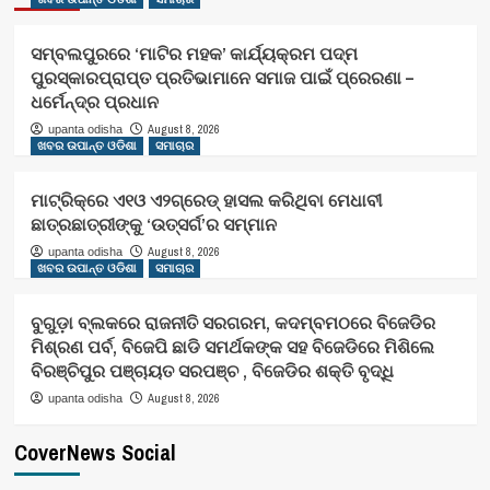
ସମ୍ବଲପୁରରେ ‘ମାଟିର ମହକ’ କାର୍ଯ୍ୟକ୍ରମ ପଦ୍ମ
ପୁରସ୍କାରପ୍ରାପ୍ତ ପ୍ରତିଭାମାନେ ସମାଜ ପାଇଁ ପ୍ରେରଣା –
ଧର୍ମେନ୍ଦ୍ର ପ୍ରଧାନ
August 8, 2026
upanta odisha
ଖବର ଉପାନ୍ତ ଓଡିଶା
ସମାଚାର
ମାଟ୍ରିକ୍‌ରେ ଏ୧ଓ ଏ୨ଗ୍ରେଡ୍‌ ହାସଲ କରିଥିବା ମେଧାବୀ
ଛାତ୍ରଛାତ୍ରୀଙ୍କୁ ‘ଉତ୍ସର୍ଗ’ର ସମ୍ମାନ
August 8, 2026
upanta odisha
ଖବର ଉପାନ୍ତ ଓଡିଶା
ସମାଚାର
ବୁଗୁଡ଼ା ବ୍ଲକରେ ରାଜନୀତି ସରଗରମ, କଦମ୍ବମଠରେ ବିଜେଡିର
ମିଶ୍ରଣ ପର୍ବ, ବିଜେପି ଛାଡି ସମର୍ଥକଙ୍କ ସହ ବିଜେଡିରେ ମିଶିଲେ
ବିରଞ୍ଚିପୁର ପଞ୍ଚାୟତ ସରପଞ୍ଚ , ବିଜେଡିର ଶକ୍ତି ବୃଦ୍ଧି
August 8, 2026
upanta odisha
CoverNews Social