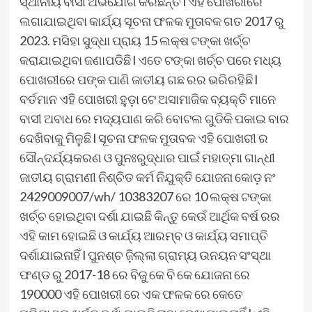
ସ୍ଥାନୀୟ ବାସୀ ଅଭିଯୋଗ କରିଛନ୍ତି l ଏହି ପୋଖରୀରେ
ଲଗାଯାଇଥିବା କାର୍ଯ୍ୟ ସୂଚନା ଫଳକ ମୁତାବକ ଗତ 2017 ରୁ
2023. ମସିହା ସୁଦ୍ଧା ପ୍ରାୟ 15 ଲକ୍ଷ ଟଙ୍କା ଖର୍ଚ୍ଚ
କରାଯାଇଥିବା ଜଣାପଡିଛି l ଏତେ ଟଙ୍କା ଖର୍ଚ୍ଚ ପରେ ମଧ୍ୟ
ପୋଖରୀରେ ପଙ୍କ ପାଣି ଜାତୀୟ ଗଛ ରର ଭରିରହିଛି l
ବର୍ତମାନ ଏହି ପୋଖରୀ ହୁଡ଼ା ଟେ ଅସାମାଜିକ ବ୍ୟକ୍ତି ମାନେ
ବାସୀ ଅବାଧ ରେ ମଦ୍ୟପାଣ କରି ବୋଟଲ ଗୁଡିକି ପକାଇ ବାର
ଦେଖିବାକୁ ମିଳୁଛି l ସୂଚନା ଫଳକ ମୁତାବକ ଏହି ପୋଖରୀ ର
ସୌନ୍ଦର୍ଯ୍ୟକରଣ ଓ ପୁନଃରୁଦ୍ଧାର ପାଇଁ ମହାତ୍ମା ଗାନ୍ଧୀ
ଜାତୀୟ ଗ୍ରାମଣୀ ନିଶ୍ଚିତ କର୍ମ ନିଯୁକ୍ତି ଯୋଜନା କୋଡ଼ ନଂ
2429009007/wh/ 10383207 ରେ 10 ଲକ୍ଷ ଟଙ୍କା
ଖର୍ଚ୍ଚ ହୋଇଥିବା ଦର୍ଶା ଯାଇଛି କିନ୍ତୁ କେଉଁ ଆର୍ଥିକ ବର୍ଷ ରର
ଏହି କାମ ହୋଇଛି ଓ କାର୍ଯ୍ୟ ଆରମ୍ବ ଓ କାର୍ଯ୍ୟ ସମାପ୍ତି
ଦର୍ଶାଯାଇନାହିଁ l ପୁନଶ୍ଚ ଜ଼ିଲ୍ଲା ଗ୍ରାମ୍ୟ ଉନୟନ ସଂସ୍ଥା
ଫଣ୍ଡ ରୁ 2017-18 ରେ ବିଜୁ କେ ବି କେ ଯୋଜନା ରେ
190000 ଏହି ପୋଖରୀ ରେ ଏକ ଫଳକ ରେ କେତେ