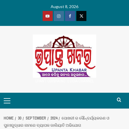
Skip
August 8, 2026
to
content
Youtube
Vimeo
Facebook
Twitter
UPANT ODISHA NO. 1 ODIA CHANNEL
Primary
Menu
HOME
30
SEPTEMBER
2024
ପୋଖରୀ ର ସୌନ୍ଦର୍ଯ୍ୟକରଣ ଓ
ପୁନଃରୁଦ୍ଧାର ନାମରେ ବ୍ୟାପକ ଜାଲିୟାତି ଅଭିଯୋଗ