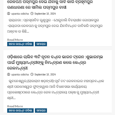
ରେଳପଥ ପଦ୍ମପୁର ଦେଇ ଯିବାକୁ ଦାବି କାରି ବ୍ରହ୍ମପୁର
ଦଳ
ଠାରେ
ଗଣଧାରଣା ରେ ସାମିଲ ପଦ୍ମପୁର ବାସୀ
ମାନଙ୍କୁ
ଜିଲ୍ଲା
ଚେକ
ସ୍ତରୀୟ
September 10, 2024
upanta odisha
ପ୍ରଦାନ
ମିଳିତ
ରାୟଗଡା : ପ୍ରସ୍ତାବିତ ଗୁଣୁପୁର - ଥେରୁବାଲି ବିଚରାଧୀନ ଗୋପାଳପୁର
..
ଅଭିଯୋଗ
-ରାୟଗଡା ରେଳପଥ କୁ ପଦ୍ମପୁର ଦେଇ ଯିବନିମନ୍ତେ ଦାବିକରି ପଦ୍ମପୁର
ଶୁଣାଣି
ଅଞ୍ଚଳ ର କିଛି...
ରେ
ମହିଳା
Read
Read More
ସ୍ୱୟଂ
more
ଖବର ଉପାନ୍ତ ଓଡିଶା
ସମାଚାର
ସହାୟିକା
about
ଦଳ
ରେଳପଥ
ଓଡ଼ିଶାରେ ଚାଲିବ ୩ଟି ନୂତନ ବନ୍ଦେ ଭାରତ ଟ୍ରେନ :ଶୁଭାରମ୍ଭ
ମାନଙ୍କୁ
ପଦ୍ମପୁର
ପାଇଁ ମୁଖ୍ୟମନ୍ତ୍ରୀଙ୍କୁ ନିମନ୍ତ୍ରଣ କଲେ କେନ୍ଦ୍ର
ଚେକ
ଦେଇ
ପ୍ରଦାନ
ରେଳମନ୍ତ୍ରୀ
ଯିବାକୁ
—
ଦାବି
September 10, 2024
upanta odisha
କାରି
ଭୁବନେଶ୍ୱର,(ରାଜାରାମ ଷଡ଼ଙ୍ଗୀ):ପୂର୍ବ ତଟ ରେଳବାଇର ମହାପ୍ରବନ୍ଧକ
ବ୍ରହ୍ମପୁର
ଶ୍ରୀ ପରମେଶ୍ୱର ଫୁଙ୍କୱାଲ ଆଜି ବିଧାନସଭା କାର୍ଯ୍ୟାଳୟ
ଗଣଧାରଣା
ପ୍ରକୋଷ୍ଠଠାରେ କେନ୍ଦ୍ର ରେଳ ମନ୍ତ୍ରାଳୟ ପକ୍ଷ ରୁ ମୁଖ୍ୟମନ୍ତ୍ରୀ
ରେ
ଶ୍ରୀ...
ସାମିଲ
ପଦ୍ମପୁର
Read
Read More
ବାସୀ
more
ଖବର ଉପାନ୍ତ ଓଡିଶା
ସମାଚାର