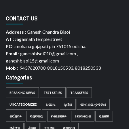
CONTACT US
Address :
Ganesh Chandra Bisoi
AT :
Jagannath temple street
PO :
mohana gajapati pin 761015 odisha.
Email :
ganeshbisoi010@gmail.com ,
ganeshbisoi15@gmail.com
Mob :
9437620700, 8018150533, 8018250533
Categories
BREAKING NEWS
TEST SERIES
TRANSFERS
UNCATEGORIZED
ଅପରାଧ
କ୍ରୀଡ଼ା
ଖବର ଉପାନ୍ତ ଓଡିଶା
ପର୍ଯ୍ୟଟନ
ବ୍ୟବସାୟ
ମନୋରଞ୍ଜନ
ଯୋଗାଯୋଗ
ରାଜନୀତି
ରାଶିଫଳ
ଶିକ୍ଷା
ସମାଚାର
ସ୍ୱାସ୍ଥ୍ୟ