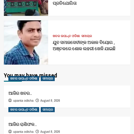
ପ୍ରତିଯୋଗିତା
ଖବର ଉପାନ୍ତ ଓଡିଶା
ସମାଚାର
ଯୁବ ସମାଜସେବୀଙ୍କ ଅକାଳ ବିୟୋଗ ,
ଅଞ୍ଚଳରେ ଶୋକ ଲହରୀ ଖେଳି ଯାଇଛି
You may have missed
ଖବର ଉପାନ୍ତ ଓଡିଶା
ସମାଚାର
ଆଜିର ଖବର..
August 8, 2026
upanta odisha
ଖବର ଉପାନ୍ତ ଓଡିଶା
ସମାଚାର
ଆଜିର ରାଶିଫଳ..
August 8, 2026
upanta odisha