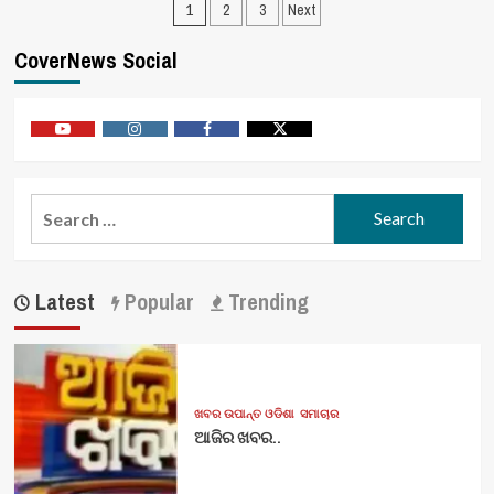
Posts
ସ୍ବେଚ୍ଛାକୃତ
1
2
3
Next
ରକ୍ତଦାନ
pagination
ଶିବିର
CoverNews Social
ଅନୁଷ୍ଠିତ
Youtube
Vimeo
Facebook
Twitter
Search
for:
Latest
Popular
Trending
ଖବର ଉପାନ୍ତ ଓଡିଶା
ସମାଚାର
ଆଜିର ଖବର..