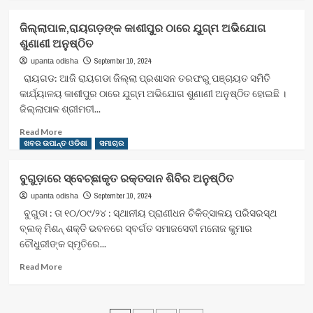
ରେ
about
ମୁଖ୍ୟମନ୍ତ୍ରୀ
ସେଞ୍ଚୁରିଅନ
ଜିଲ୍ଲାପାଳ,ରାୟଗଡ଼ଙ୍କ କାଶୀପୁର ଠାରେ ଯୁଗ୍ମ ଅଭିଯୋଗ
ଙ୍କ
ଶିକ୍ଷାନୁଷ୍ଠାନରେ
ଶୁଣାଣୀ ଅନୁଷ୍ଠିତ
ସମୀକ୍ଷା
ବିଶ୍ୱ
ଆତ୍ମହତ୍ୟା
September 10, 2024
upanta odisha
ରକିବା
ରାୟଗଡ: ଆଜି ରାୟଗଡା ଜିଲ୍ଲା ପ୍ରଶାସନ ତରଫରୁ ପଞ୍ଚାୟତ ସମିତି
ଦିବସ
କାର୍ଯ୍ୟାଳୟ କାଶୀପୁର ଠାରେ ଯୁଗ୍ମ ଅଭିଯୋଗ ଶୁଣାଣୀ ଅନୁଷ୍ଠିତ ହୋଇଛି ।
ପାଳିତ।
ଜିଲ୍ଲାପାଳ ଶ୍ରୀମତୀ...
Read
Read More
more
ଖବର ଉପାନ୍ତ ଓଡିଶା
ସମାଚାର
about
ଜିଲ୍ଲାପାଳ,ରାୟଗଡ଼ଙ୍କ
ବୁଗୁଡ଼ାରେ ସ୍ବେଚ୍ଛାକୃତ ରକ୍ତଦାନ ଶିବିର ଅନୁଷ୍ଠିତ
କାଶୀପୁର
ଠାରେ
September 10, 2024
upanta odisha
ଯୁଗ୍ମ
ବୁଗୁଡା : ତା ୧୦/୦୯/୨୪ : ସ୍ଥାନୀୟ ପ୍ରାଣୀଧନ ଚିକିତ୍ସାଳୟ ପରିସରସ୍ଥ
ଅଭିଯୋଗ
ବ୍ଲକ୍ ମିଶନ୍ ଶକ୍ତି ଭବନରେ ସ୍ବର୍ଗତ ସମାଜସେବୀ ମନୋଜ କୁମାର
ଶୁଣାଣୀ
ଚୌଧୁରୀଙ୍କ ସ୍ମୃତିରେ...
ଅନୁଷ୍ଠିତ
Read
Read More
more
about
ବୁଗୁଡ଼ାରେ