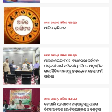
ଖବର ଉପାନ୍ତ ଓଡିଶା
ସମାଚାର
ଆଜିର ରାଶିଫଳ..
ଖବର ଉପାନ୍ତ ଓଡିଶା
ସମାଚାର
ମାଲକାନଗିରି ୧୪୬- ବିଧାନସଭା ନିର୍ବାଚନ
ମଣ୍ଡଳୀ ପାଇଁ ସର୍ବଦଳୀୟ ବୈଠକ ଅନୁଷ୍ଠିତ,
ରାଜନୈତିକ ଦଳଙ୍କୁ ହସ୍ତାନ୍ତର ହେଲା ଫର୍ମ
ତାଲିକା
ଖବର ଉପାନ୍ତ ଓଡିଶା
ସମାଚାର
ବରପାଲି ପ୍ରଶାସନ ପକ୍ଷରୁ ସ୍ୱାଧୀନତା
ଦିବସ ଅବସର ରେ ଚିତ୍ରାଙ୍କନ ଓ ବକ୍ତୃତା