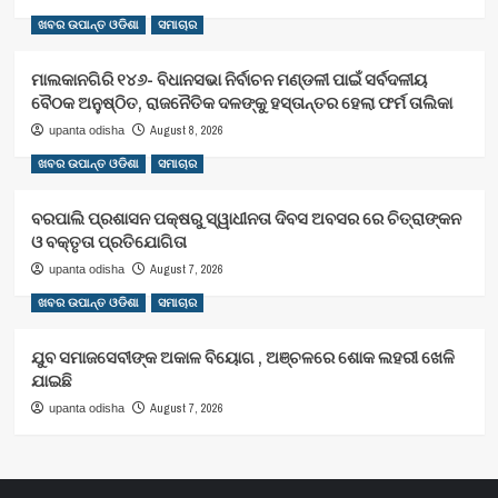
ଖବର ଉପାନ୍ତ ଓଡିଶା
ସମାଚାର
ମାଲକାନଗିରି ୧୪୬- ବିଧାନସଭା ନିର୍ବାଚନ ମଣ୍ଡଳୀ ପାଇଁ ସର୍ବଦଳୀୟ
ବୈଠକ ଅନୁଷ୍ଠିତ, ରାଜନୈତିକ ଦଳଙ୍କୁ ହସ୍ତାନ୍ତର ହେଲା ଫର୍ମ ତାଲିକା
August 8, 2026
upanta odisha
ଖବର ଉପାନ୍ତ ଓଡିଶା
ସମାଚାର
ବରପାଲି ପ୍ରଶାସନ ପକ୍ଷରୁ ସ୍ୱାଧୀନତା ଦିବସ ଅବସର ରେ ଚିତ୍ରାଙ୍କନ
ଓ ବକ୍ତୃତା ପ୍ରତିଯୋଗିତା
August 7, 2026
upanta odisha
ଖବର ଉପାନ୍ତ ଓଡିଶା
ସମାଚାର
ଯୁବ ସମାଜସେବୀଙ୍କ ଅକାଳ ବିୟୋଗ , ଅଞ୍ଚଳରେ ଶୋକ ଲହରୀ ଖେଳି
ଯାଇଛି
August 7, 2026
upanta odisha