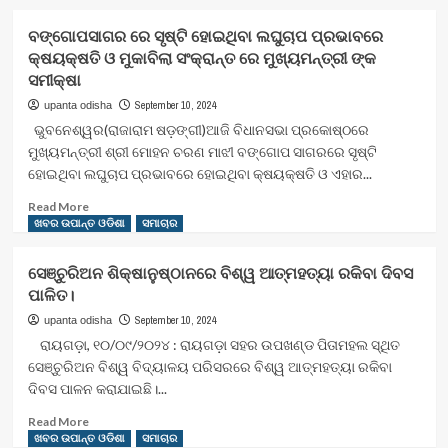
about
ଭି
ବଙ୍ଗୋପସାଗର ରେ ସୃଷ୍ଟି ହୋଇଥିବା ଲଘୁଚାପ ପ୍ରଭାବରେ
ଏସ
କ୍ଷୟକ୍ଷତି ଓ ମୁକାବିଲା ସଂକ୍ରାନ୍ତ ରେ ମୁଖ୍ୟମନ୍ତ୍ରୀ ଙ୍କ
ଏସ
ସମୀକ୍ଷା
ଇଣ୍ଡୋର
ବ୍ୟାଡ଼ମିଣ୍ଟନ
September 10, 2024
upanta odisha
ହଲର
ଭୁବନେଶ୍ୱର(ରାଜାରାମ ଷଡ଼ଙ୍ଗୀ)ଆଜି ବିଧାନସଭା ପ୍ରକୋଷ୍ଠରେ
ଆଧୁନିକିକରଣ
ମୁଖ୍ୟମନ୍ତ୍ରୀ ଶ୍ରୀ ମୋହନ ଚରଣ ମାଝୀ ବଙ୍ଗୋପ ସାଗରରେ ସୃଷ୍ଟି
ଓ
ହୋଇଥିବା ଲଘୁଚାପ ପ୍ରଭାବରେ ହୋଇଥିବା କ୍ଷୟକ୍ଷତି ଓ ଏହାର...
ଟେବୁଲ
ଟେନିସ
Read
Read More
କୋର୍ଟର
more
ଖବର ଉପାନ୍ତ ଓଡିଶା
ସମାଚାର
ପ୍ରତିଷ୍ଠା
about
ପାଇଁ
ବଙ୍ଗୋପସାଗର
ସେଞ୍ଚୁରିଅନ ଶିକ୍ଷାନୁଷ୍ଠାନରେ ବିଶ୍ୱ ଆତ୍ମହତ୍ୟା ରକିବା ଦିବସ
ମୁଖ୍ୟମନ୍ତ୍ରୀଙ୍କୁ
ରେ
ଦାବି
ପାଳିତ।
ସୃଷ୍ଟି
ଜଣେଇଲା
ହୋଇଥିବା
September 10, 2024
upanta odisha
ଏ.ବି.ସି.
ଲଘୁଚାପ
ରାୟଗଡ଼ା, ୧୦/୦୯/୨୦୨୪ : ରାୟଗଡ଼ା ସହର ଉପଖଣ୍ଡ ପିତାମହଲ ସ୍ଥିତ
ପ୍ରଭାବରେ
ସେଞ୍ଚୁରିଅନ ବିଶ୍ୱ ବିଦ୍ୟାଳୟ ପରିସରରେ ବିଶ୍ୱ ଆତ୍ମହତ୍ୟା ରକିବା
କ୍ଷୟକ୍ଷତି
ଦିବସ ପାଳନ କରାଯାଇଛି।...
ଓ
ମୁକାବିଲା
Read
Read More
ସଂକ୍ରାନ୍ତ
more
ଖବର ଉପାନ୍ତ ଓଡିଶା
ସମାଚାର