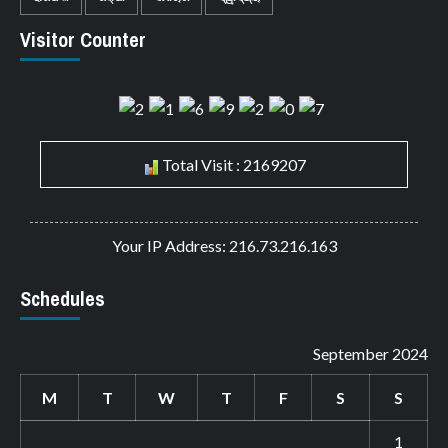
Visitor Counter
Total Visit : 2169207
Your IP Address: 216.73.216.163
Schedules
September 2024
M
T
W
T
F
S
S
1