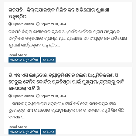
about
ଓଡ଼ିଶାରେ
ଗଜପତି:- ଜିଲ୍ଲାପାଳଙ୍କ ମିଳିତ ଜନ ଅଭିଯୋଗ ଶୁଣାଣୀ
ଚାଲିବ
ଅନୁଷ୍ଠିତ…
୩ଟି
ନୂତନ
September 10, 2024
upanta odisha
ବନ୍ଦେ
ଗଜପତି ଜିଲ୍ଲା କାଶୀନଗର ବ୍ଲକ ଅନ୍ତର୍ଗତ ପାର୍ତ୍ତଡ଼ା ଗ୍ରାମ ପଞ୍ଚାୟତ
ଭାରତ
ସମ୍ମିଳନୀ କକ୍ଷଠାରେ ଗ୍ରାମ୍ୟ ମୁଖୀ ପ୍ରଶାସନ ସହ ସଂଯୁକ୍ତ ଜନ ଅଭିଯୋଗ
ଟ୍ରେନ
ଶୁଣାଣୀ କାର୍ଯ୍ୟକ୍ରମ ଅନୁଷ୍ଠିତ...
:ଶୁଭାରମ୍ଭ
ପାଇଁ
Read
Read More
ମୁଖ୍ୟମନ୍ତ୍ରୀଙ୍କୁ
more
ଖବର ଉପାନ୍ତ ଓଡିଶା
ସମାଚାର
ନିମନ୍ତ୍ରଣ
about
କଲେ
ଗଜପତି:-
ଭି ଏସ ଏସ ଇଣ୍ଡୋର ବ୍ୟାଡ଼ମିଣ୍ଟନ ହଲର ଆଧୁନିକିକରଣ ଓ
କେନ୍ଦ୍ର
ଜିଲ୍ଲାପାଳଙ୍କ
ଟେବୁଲ ଟେନିସ କୋର୍ଟର ପ୍ରତିଷ୍ଠା ପାଇଁ ମୁଖ୍ୟମନ୍ତ୍ରୀଙ୍କୁ ଦାବି
ରେଳମନ୍ତ୍ରୀ
ମିଳିତ
ଜଣେଇଲା ଏ.ବି.ସି.
ଜନ
ଅଭିଯୋଗ
September 10, 2024
upanta odisha
ଶୁଣାଣୀ
ସମ୍ବଲପୁର,(ରାଜାରାମ ଷଡ଼ଙ୍ଗୀ): ଦୀର୍ଘ ବର୍ଷ ହେଲା ସମ୍ବଲପୁର ବୀର
ଅନୁଷ୍ଠିତ…
ସୁରେନ୍ଦ୍ର ସାଏ ଇଣ୍ଡୋର ବ୍ୟାଡ଼ମୀଣ୍ଟନ ହଲ ର ସମସ୍ୟା ବଢୁଛି ସିନା କିଛି
ସମାଧାନ...
Read
Read More
more
ଖବର ଉପାନ୍ତ ଓଡିଶା
ସମାଚାର