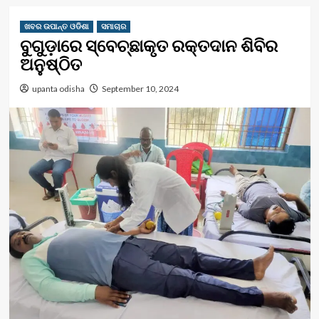
ଖବର ଉପାନ୍ତ ଓଡିଶା
ସମାଚାର
ବୁଗୁଡ଼ାରେ ସ୍ବେଚ୍ଛାକୃତ ରକ୍ତଦାନ ଶିବିର
ଅନୁଷ୍ଠିତ
upanta odisha
September 10, 2024