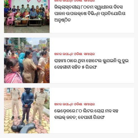
ଖବର ଉପାନ୍ତ ଓଡିଶା
ସମାଚାର
ଜିଲ୍ଲାସ୍ତରୀୟ ୮୦ତମ ସ୍ୱାଧୀନତା ଦିବସ
ପାଳନ ଉପଲକ୍ଷେ ବିଭିନ୍ନ ପ୍ରତିଯୋଗିତା
ଅନୁଷ୍ଠିତ
ଖବର ଉପାନ୍ତ ଓଡିଶା
ସମାଚାର
ରାହାମା ଠାରେ ଥିବା ହୋଟେଲ କ୍ଯୁଇନି ରୁ ଦୁଇ
ଦେହଜୀବୀ ସହିତ ୫ ଗିରଫ
ଖବର ଉପାନ୍ତ ଓଡିଶା
ସମାଚାର
ଭେଡ଼େନରେ ୮୦ ଲିଟର ଚୋରା ମଦ ସହ
ବାଇକ୍ ଜବତ; ବେପାରୀ ଗିରଫ