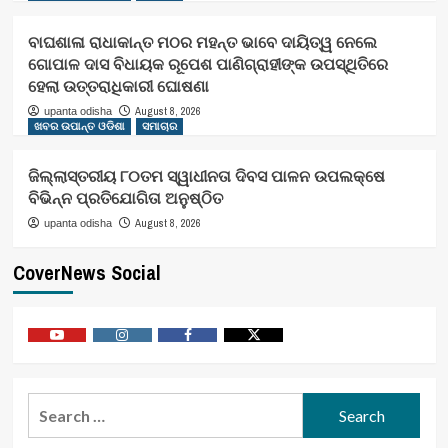
ବାଘଶାଳା ରାଧାକାନ୍ତ ମଠର ମହନ୍ତ ଭାବେ ଦାୟିତ୍ୱ ନେଲେ
ଗୋପାଳ ଦାସ ବିଧାୟକ ରୂପେଶ ପାଣିଗ୍ରାହୀଙ୍କ ଉପସ୍ଥିତିରେ
ହେଲା ଉତ୍ତରାଧିକାରୀ ଘୋଷଣା
August 8, 2026
upanta odisha
ଖବର ଉପାନ୍ତ ଓଡିଶା
ସମାଚାର
ଜିଲ୍ଲାସ୍ତରୀୟ ୮୦ତମ ସ୍ୱାଧୀନତା ଦିବସ ପାଳନ ଉପଲକ୍ଷେ
ବିଭିନ୍ନ ପ୍ରତିଯୋଗିତା ଅନୁଷ୍ଠିତ
August 8, 2026
upanta odisha
CoverNews Social
Youtube
Vimeo
Facebook
Twitter
Search
for: