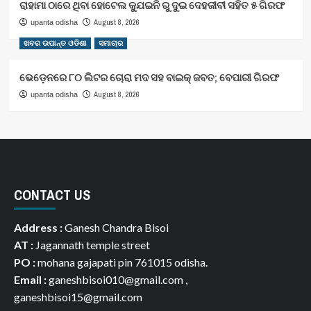
ରାହାମା ଠାରେ ଥିବା ହୋଟେଲ କ୍ଯୁଇନି ରୁ ଦୁଇ ଦେହଜୀବୀ ସହିତ ୫ ଗିରଫ
August 8, 2026
upanta odisha
ଖବର ଉପାନ୍ତ ଓଡିଶା
ସମାଚାର
ଭେଡ଼େନରେ ୮୦ ଲିଟର ଚୋରା ମଦ ସହ ବାଇକ୍ ଜବତ; ବେପାରୀ ଗିରଫ
August 8, 2026
upanta odisha
CONTACT US
Address :
Ganesh Chandra Bisoi
AT :
Jagannath temple street
PO :
mohana gajapati pin 761015 odisha.
Email :
ganeshbisoi010@gmail.com ,
ganeshbisoi15@gmail.com