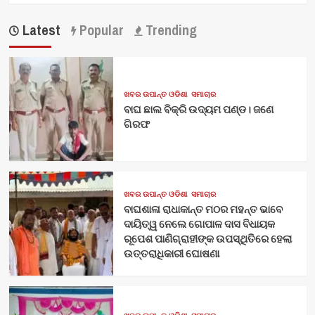
Latest
Popular
Trending
ଖବର ଉପାନ୍ତ ଓଡିଶା
ସମାଚାର
ବାଘ ଛାଲ ବିକ୍ରି ଉଦ୍ୟମ ପଣ୍ଡ। ଜଣେ
ଗିରଫ
ଖବର ଉପାନ୍ତ ଓଡିଶା
ସମାଚାର
ବାଘଶାଳା ରାଧାକାନ୍ତ ମଠର ମହନ୍ତ ଭାବେ
ଦାୟିତ୍ୱ ନେଲେ ଗୋପାଳ ଦାସ ବିଧାୟକ
ରୂପେଶ ପାଣିଗ୍ରାହୀଙ୍କ ଉପସ୍ଥିତିରେ ହେଲା
ଉତ୍ତରାଧିକାରୀ ଘୋଷଣା