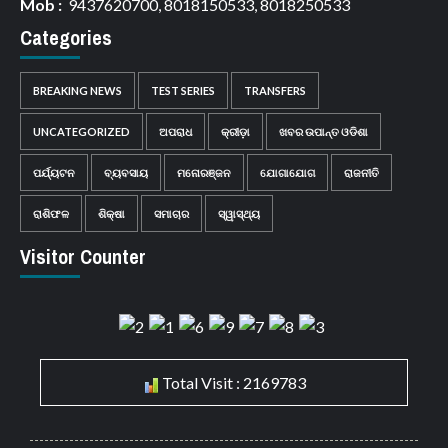
Mob :
9437620700, 8018150533, 8018250533
Categories
BREAKING NEWS
TEST SERIES
TRANSFERS
UNCATEGORIZED
ଅପରାଧ
କ୍ରୀଡ଼ା
ଖବର ଉପାନ୍ତ ଓଡିଶା
ପର୍ଯ୍ୟଟନ
ବ୍ୟବସାୟ
ମନୋରଞ୍ଜନ
ଯୋଗାଯୋଗ
ରାଜନୀତି
ରାଶିଫଳ
ଶିକ୍ଷା
ସମାଚାର
ସ୍ୱାସ୍ଥ୍ୟ
Visitor Counter
Total Visit : 2169783