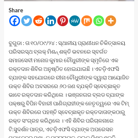
Share
ବୁଗୁଡା : ତା ୧୦/୦୯/୨୪ : ସ୍ଥାନୀୟ ପ୍ରାଣୀଧନ ଚିକିତ୍ସାଳୟ
ପରିସରସ୍ଥ ବ୍ଲକ୍ ମିଶନ୍ ଶକ୍ତି ଭବନରେ ସ୍ବର୍ଗତ
ସମାଜସେବୀ ମନୋଜ କୁମାର ଚୌଧୁରୀଙ୍କ ସ୍ମୃତିରେ ଏକ
ରକ୍ତଦାନ ଶିବିର ଅନୁଷ୍ଠିତ ହୋଇଯାଇଛି । ଏଚଡ଼ିଏଫସି
ବ୍ଯାଙ୍କ ସହଯୋଗରେ ରୀନା ଚୌଧୁରୀଙ୍କ ଦ୍ୱାରା ଆୟୋଜିତ
ଉକ୍ତ ଶିବିର ଅବସରରେ ୬୦ ଜଣ ବ୍ଯକ୍ତି ସ୍ବେଚ୍ଛାକୃତ
ଭାବେ ରକ୍ତଦାନ କରିଥିଲେ । ଭଞ୍ଜନଗର ବ୍ଲଡ ବ୍ଯାଙ୍କ
ପକ୍ଷରୁ ବିପିନ ବିହାରୀ ପାଣିଗ୍ରାହୀଙ୍କ ନେତୃତ୍ୱରେ ଏକ ଟିମ୍
ଉକ୍ତ ଶିବିରରେ ପହଞ୍ଚି ସ୍ବେଚ୍ଛାକୃତ ରକ୍ତଦାତାଙ୍କଠାରୁ
ରକ୍ତ ସଂଗ୍ରହ କରିଥିଲେ । ଏହି ଶିବିର ପରିଚାଳନାରେ
ଟି.ସୁଦର୍ଶନ ପାତ୍ର, ଏଚଡ଼ିଏଫସି ବ୍ଯାଙ୍କ ଅପରେସନ
ମ୍ଯାନେଜର ସୁଶାନ୍ତ ପଟ୍ଟନାୟକ, ବ୍ଲକ ମିଶନ ଶକ୍ତି