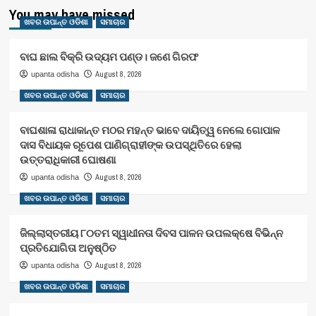
You may have missed
ଖବର ଉପାନ୍ତ ଓଡିଶା
ସମାଚାର
ବାଘ ଛାଲ ବିକ୍ରି ଉଦ୍ୟମ ପଣ୍ଡ। ଜଣେ ଗିରଫ
August 8, 2026
upanta odisha
ଖବର ଉପାନ୍ତ ଓଡିଶା
ସମାଚାର
ବାଘଶାଳା ରାଧାକାନ୍ତ ମଠର ମହନ୍ତ ଭାବେ ଦାୟିତ୍ୱ ନେଲେ ଗୋପାଳ
ଦାସ ବିଧାୟକ ରୂପେଶ ପାଣିଗ୍ରାହୀଙ୍କ ଉପସ୍ଥିତିରେ ହେଲା
ଉତ୍ତରାଧିକାରୀ ଘୋଷଣା
August 8, 2026
upanta odisha
ଖବର ଉପାନ୍ତ ଓଡିଶା
ସମାଚାର
ଜିଲ୍ଲାସ୍ତରୀୟ ୮୦ତମ ସ୍ୱାଧୀନତା ଦିବସ ପାଳନ ଉପଲକ୍ଷେ ବିଭିନ୍ନ
ପ୍ରତିଯୋଗିତା ଅନୁଷ୍ଠିତ
August 8, 2026
upanta odisha
ଖବର ଉପାନ୍ତ ଓଡିଶା
ସମାଚାର