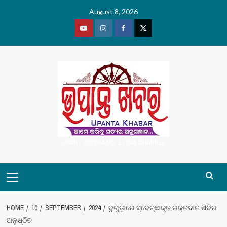
Skip
August 8, 2026
to
content
Youtube
Vimeo
Facebook
Twitter
UPANT ODISHA NO. 1 ODIA CHANNEL
Primary
Menu
HOME
10
SEPTEMBER
2024
ବୁଗୁଡ଼ାରେ ସ୍ବେଚ୍ଛାକୃତ ରକ୍ତଦାନ ଶିବିର
ଅନୁଷ୍ଠିତ