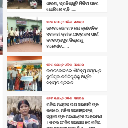
ଧାରଣା, ପ୍ରତିଶ୍ରୁତି ମିଳିବା ପରେ
ଖୋଲିଲେ ଚାବି……
ଖବର ଉପାନ୍ତ ଓଡିଶା
ସମାଚାର
ଉମରକୋଟ ର ୫ ଜଣ କ୍ରୀଡାବିତ
ସରକାରୀ କ୍ରୀଡା ଛାତ୍ରାବାସ ପାଇଁ
ନବରଙ୍ଗପୁର ଜିଲ୍ଲାରୁ
ମନୋନୀତ……
ଖବର ଉପାନ୍ତ ଓଡିଶା
ସମାଚାର
ଉମରକୋଟ ରେ ଐତିହ୍ୟ ସମ୍ପନ୍ନ
ଦୁର୍ଗାପୂଜା କମିଟିଗୁଡ଼ିକୁ ଆର୍ଥିକ
ସହାୟତା ପ୍ରଦାନ……..
ଖବର ଉପାନ୍ତ ଓଡିଶା
ସମାଚାର
ମହିଳା ମଣ୍ଡଳ ଉପ ସଭାପତି ଙ୍କ
ଉପରେ, ମହିଳା ସରପଞ୍ଚଙ୍କ,
ସ୍ୱାମୀ ଙ୍କ ମରଣାନ୍ତକ ଆକ୍ରମଣ
। ଡବଲ ଇଂଜିନ ସରକାର ରେ ମହିଳା