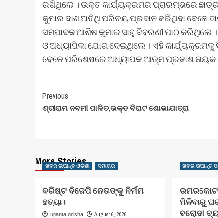
ରଖିଥିଲେ । ଉକ୍ତ କାର୍ଯ୍ୟକ୍ରମର ପ୍ରାରମ୍ଭରେ ଛାତ୍
କୁମାର ଦାଶ ଅତିଥି ପରିଚୟ ପ୍ରଦାନ କରିଥିବା ବେଳେ ଛାତ
ସମ୍ପାଦକ ଆଶିଷ କୁମାର ସାହୁ ବିବରଣୀ ପାଠ କରିଥିଲେ 
ଓ ଅଧ୍ୟାପିକା ଯୋଗ ଦେଇଥିଲେ । ଏହି କାର୍ଯ୍ୟକ୍ରମକୁ 
ବେଳେ ପରିଶେଷରେ ଅଧ୍ୟାପକ ଆତ୍ମ ପ୍ରକାଶ ନାୟକ ଧ
Post
Previous
ଶ୍ରୀରାମ ନବମୀ ପାଳିତ,ଭକ୍ତ ବିରାଟ ଶୋଭାଯାତ୍ରା
Navigation
More Stories
ଖବର ଉପାନ୍ତ ଓଡିଶା
ସମାଚାର
ଖବର ଉପାନ୍ତ ଓ
ବରିଷ୍ଟ ବିଜେପି ନେତାଙ୍କୁ ନିର୍ମମ
ଉମରକୋଟ ଠ
ହତ୍ୟା।
ମିଳିବାରୁ 
ବରୋଦା ବ୍ୟ
August 6, 2026
upanta odisha