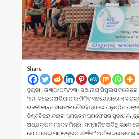
Share
ବୁଗୁଡ଼ା : ତା ୩୦/୦୩/୨୩ : ସ୍ଥାନୀୟ ପିପୁଲ୍ସ କଲେ
‘ମୋ କଲେଜ ଅଭିଯାନ’ର ମିଳିତ ସହଯୋଗରେ ଏକ ରାଜ୍
ରଜନୀ କାନ୍ତ ଦାଶଙ୍କ ପୌରହିତ୍ଯରେ ଅନୁଷ୍ଠିତ ଉକ୍ତ 
ବିଶ୍ବବିଦ୍ୟାଳୟର ପ୍ରାକ୍ତନ ପ୍ରଫେସର ସୁବାସ ଚନ୍ଦ୍ର
ଅଧ୍ଯକ୍ଷ ବାମଦେବ ମିଶ୍ର , ସମ୍ମାନିତ ଅତିଥି ଭାବେ 
ଯୋଗ ଦେଇ ପାଠଚକ୍ରର ଶୀର୍ଷକ ” ଅର୍ଗାନାଇଜେସନାଲ୍ କ