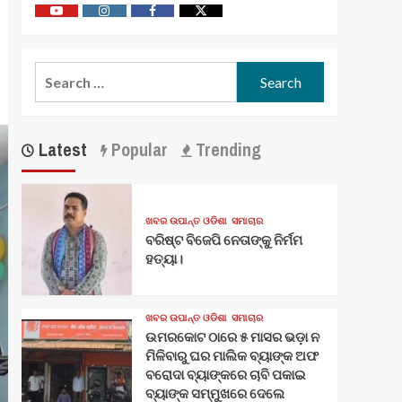
Youtube
Vimeo
Facebook
Twitter
Search
for:
Latest
Popular
Trending
ଖବର ଉପାନ୍ତ ଓଡିଶା
ସମାଚାର
ବରିଷ୍ଟ ବିଜେପି ନେତାଙ୍କୁ ନିର୍ମମ
ହତ୍ୟା।
ଖବର ଉପାନ୍ତ ଓଡିଶା
ସମାଚାର
ଉମରକୋଟ ଠାରେ ୫ ମାସର ଭଡ଼ା ନ
ମିଳିବାରୁ ଘର ମାଲିକ ବ୍ୟାଙ୍କ ଅଫ
ବରୋଦା ବ୍ୟାଙ୍କରେ ଚାବି ପକାଇ
ବ୍ୟାଙ୍କ ସମ୍ମୁଖରେ ଦେଲେ