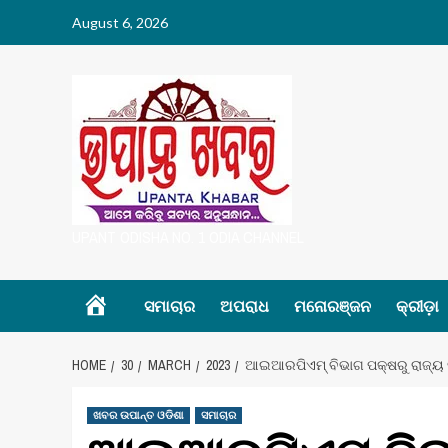
Skip
August 6, 2026
to
content
UPANT ODISHA NO. 1 ODIA CHANNEL
Home
ସମାଚାର
ଅପରାଧ
ମନୋରଞ୍ଜନ
କ୍ରୀଡ଼ା
HOME
30
MARCH
2023
ଆଇଆରପିଏମ୍ ବିଭାଗ ପକ୍ଷରୁ ରାଜ୍ୟ
ଖବର ଉପାନ୍ତ ଓଡିଶା
ସମାଚାର