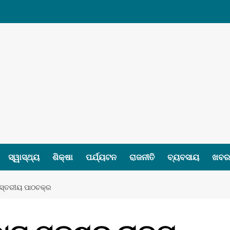
ସ୍ୱାସ୍ଥ୍ୟ
ଶିକ୍ଷା
ପର୍ଯ୍ୟଟନ
ରାଜନୀତି
ବ୍ୟବସାୟ
ଖବର 
 ସ୍ତରୀୟ ପାଠଚକ୍ର