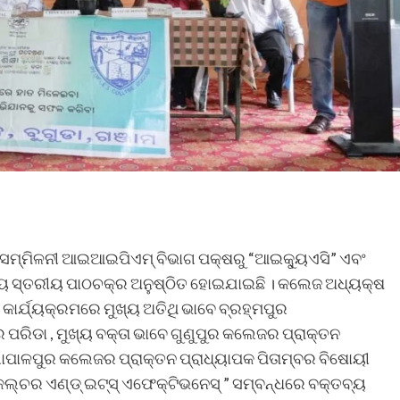
ଜର ସମ୍ମିଳନୀ ଆଇଆଇପିଏମ୍ ବିଭାଗ ପକ୍ଷରୁ “ଆଇକ୍ୟୁଏସି” ଏବଂ
ୟ ସ୍ତରୀୟ ପାଠଚକ୍ର ଅନୁଷ୍ଠିତ ହୋଇଯାଇଛି । କଲେଜ ଅଧ୍ୟକ୍ଷ
କାର୍ଯ୍ୟକ୍ରମରେ ମୁଖ୍ୟ ଅତିଥି ଭାବେ ବ୍ରହ୍ମପୁର
 ପରିଡା , ମୁଖ୍ୟ ବକ୍ତା ଭାବେ ଗୁଣୁପୁର କଲେଜର ପ୍ରାକ୍ତନ
ଗୋପାଳପୁର କଲେଜର ପ୍ରାକ୍ତନ ପ୍ରାଧ୍ୟାପକ ପିତାମ୍ବର ବିଷୋୟୀ
ଲ୍ଚର ଏଣ୍ଡ୍ ଇଟ୍ସ୍ ଏଫେକ୍ଟିଭନେସ୍ ” ସମ୍ବନ୍ଧରେ ବକ୍ତବ୍ୟ