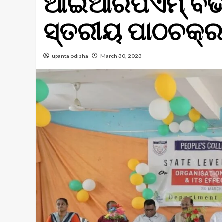
ଆଇଆରପିଏମ୍ ବିଭା
ସ୍ତରୀୟ ପାଠଚକ୍
upanta odisha
March 30, 2023