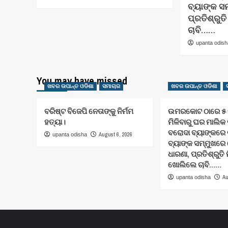
ବ୍ୟାଙ୍କ ସ
ପ୍ରତିଶ୍ରୁ
ଚାବି……
upanta odis
You may have missed
ଖବର ଉପାନ୍ତ ଓଡିଶା
ସମାଚାର
ଖବର ଉପାନ୍ତ ଓଡିଶା
ବରିଷ୍ଟ ବିଜେପି ନେତାଙ୍କୁ ନିର୍ମମ
ଉମରକୋଟ ଠାରେ ୫ ମ
ହତ୍ୟା।
ମିଳିବାରୁ ଘର ମାଲିକ
ବରୋଦା ବ୍ୟାଙ୍କରେ 
August 6, 2026
upanta odisha
ବ୍ୟାଙ୍କ ସମ୍ମୁଖର
ଧାରଣା, ପ୍ରତିଶ୍ରୁତି
ଖୋଲିଲେ ଚାବି……
Au
upanta odisha