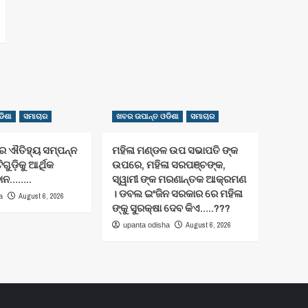
ିଶା
ସମାଚାର
ଖବର ଉପାନ୍ତ ଓଡିଶା
ସମାଚାର
ଐତିହ୍ୟ ସମ୍ପନ୍ନ
ମହିଳା ମଣ୍ଡଳ ଉପ ସଭାପତି ଙ୍କ
ିଗୁଡ଼ିକୁ ଆର୍ଥିକ
ଉପରେ, ମହିଳା ସରପଞ୍ଚଙ୍କ,
ଦାନ……..
ସ୍ୱାମୀ ଙ୍କ ମରଣାନ୍ତକ ଆକ୍ରମଣ
। ଡବଲ ଇଂଜିନ ସରକାର ରେ ମହିଳା
August 6, 2026
a
ଙ୍କୁ ସୁରକ୍ଷା ଦେବ କିଏ…..???
August 6, 2026
upanta odisha