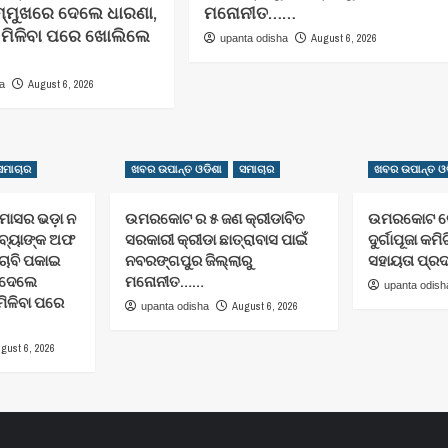
ମ୍ମୁଖରେ ଦେଲେ ଧାରଣା,
ମନୋନୀତ……
ତି ମିଳିବା ପରେ ଖୋଲିଲେ
August 6, 2026
upanta odisha
August 6, 2026
ha
ସମାଚାର
ଖବର ଉପାନ୍ତ ଓଡିଶା
ସମାଚାର
ଖବର ଉପାନ୍ତ ଓଡ
ାସର ଭଡ଼ା ନ
ଉମରକୋଟ ର ୫ ଜଣ କ୍ରୀଡାବିତ
ଉମରକୋଟ ରେ 
 ବ୍ୟାଙ୍କ ଅଫ
ସରକାରୀ କ୍ରୀଡା ଛାତ୍ରାବାସ ପାଇଁ
ଦୁର୍ଗାପୂଜା କମିଟ
ଚାବି ପକାଇ
ନବରଙ୍ଗପୁର ଜିଲ୍ଲାରୁ
ସହାୟତା ପ୍ର
େ ଦେଲେ
ମନୋନୀତ……
upanta odish
 ମିଳିବା ପରେ
August 6, 2026
upanta odisha
gust 6, 2026