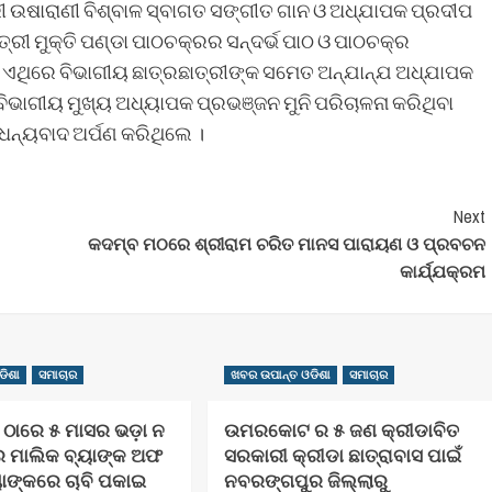
ରୀ ଉଷାରାଣୀ ବିଶ୍ବାଳ ସ୍ବାଗତ ସଙ୍ଗୀତ ଗାନ ଓ ଅଧ୍ଯାପକ ପ୍ରଦୀପ
୍ରୀ ମୁକ୍ତି ପଣ୍ଡା ପାଠଚକ୍ରର ସନ୍ଦର୍ଭ ପାଠ ଓ ପାଠଚକ୍ର
। ଏଥିରେ ବିଭାଗୀୟ ଛାତ୍ରଛାତ୍ରୀଙ୍କ ସମେତ ଅନ୍ଯାନ୍ଯ ଅଧ୍ଯାପକ
ବିଭାଗୀୟ ମୁଖ୍ୟ ଅଧ୍ୟାପକ ପ୍ରଭଞ୍ଜନ ମୁନି ପରିଚାଳନା କରିଥିବା
ନ୍ୟବାଦ ଅର୍ପଣ କରିଥିଲେ ।
Next
କଦମ୍ବ ମଠରେ ଶ୍ରୀରାମ ଚରିତ ମାନସ ପାରାୟଣ ଓ ପ୍ରବଚନ
କାର୍ଯ୍ଯକ୍ରମ
ଡିଶା
ସମାଚାର
ଖବର ଉପାନ୍ତ ଓଡିଶା
ସମାଚାର
ାରେ ୫ ମାସର ଭଡ଼ା ନ
ଉମରକୋଟ ର ୫ ଜଣ କ୍ରୀଡାବିତ
ଘର ମାଲିକ ବ୍ୟାଙ୍କ ଅଫ
ସରକାରୀ କ୍ରୀଡା ଛାତ୍ରାବାସ ପାଇଁ
ାଙ୍କରେ ଚାବି ପକାଇ
ନବରଙ୍ଗପୁର ଜିଲ୍ଲାରୁ