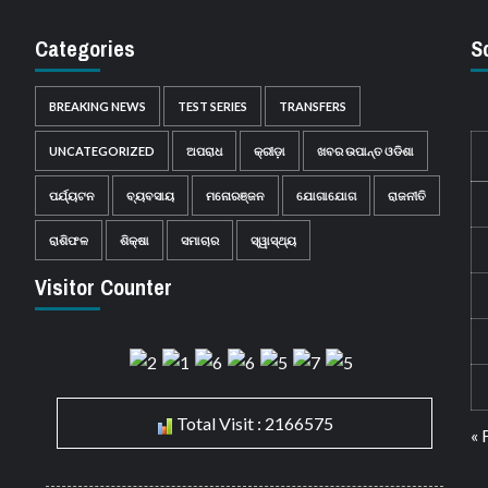
Categories
S
BREAKING NEWS
TEST SERIES
TRANSFERS
UNCATEGORIZED
ଅପରାଧ
କ୍ରୀଡ଼ା
ଖବର ଉପାନ୍ତ ଓଡିଶା
ପର୍ଯ୍ୟଟନ
ବ୍ୟବସାୟ
ମନୋରଞ୍ଜନ
ଯୋଗାଯୋଗ
ରାଜନୀତି
ରାଶିଫଳ
ଶିକ୍ଷା
ସମାଚାର
ସ୍ୱାସ୍ଥ୍ୟ
Visitor Counter
Total Visit : 2166575
« 