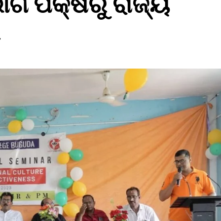
ଗ ପକ୍ଷରୁ ରାଜ୍ୟ
ର