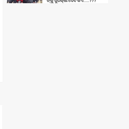
ଙ୍କୁ ସୁରକ୍ଷା ଦେବ କିଏ…..???