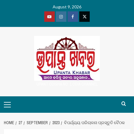
Skip
August 9, 2026
to
content
Youtube
Vimeo
Facebook
Twitter
UPANT ODISHA NO. 1 ODIA CHANNEL
Primary
Menu
HOME
27
SEPTEMBER
2023
ବିପର୍ଯ୍ୟୟ ପରିଚାଳନା ପ୍ରସ୍ତୁତି ବୈଠକ