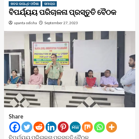
ଖବର ଉପାନ୍ତ ଓଡିଶା
ସମାଚାର
ବିପର୍ଯ୍ୟୟ ପରିଚାଳନା ପ୍ରସ୍ତୁତି ବୈଠକ
upanta odisha
September 27, 2023
Share
ବିପର୍ଯ୍ୟୟ ପରିଚାଳନା ପ୍ରସ୍ତୁତି ବୈଠକ