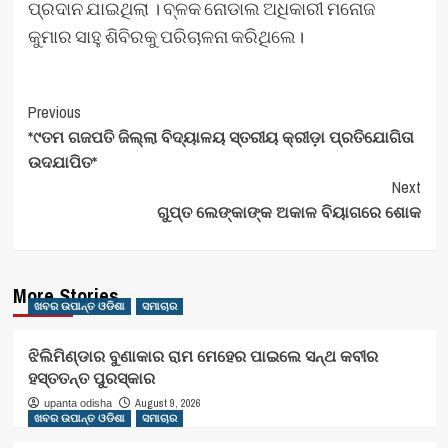
ପ୍ରଦାନ ଯାଇଥିଲା । ବ୍ଳକ ନୋଡାଲ ଅଧିକାରୀ ମନୋଜ
କୁମାର ସାହୁ ଶିବିରକୁ ପରିଚାଳନା କରିଥିଲେ।
Post
Previous
*୯ତମ ଗଜପତି ଜିଲ୍ଲା ବିଦ୍ୟାଳୟ ସ୍ତରୀୟ କ୍ରୀଡ଼ା ପ୍ରତିଯୋଗିତା
Navigation
ଉଦଯାପିତ*
Next
ଗୁପ୍ତ ଲେଙ୍କାଙ୍କ ଅକାଳ ବିୟାଗରେ ଶୋକ
More Stories
ଖବର ଉପାନ୍ତ ଓଡିଶା
ସମାଚାର
ଝିଲିମିଣ୍ଡାର ବୁଣାକାର ରାମ ମେହେର ପାଇଲେ ସନ୍ଥ କବୀର
ହସ୍ତତନ୍ତ ପୁରସ୍କାର
August 9, 2026
upanta odisha
ଖବର ଉପାନ୍ତ ଓଡିଶା
ସମାଚାର