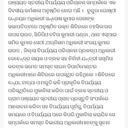
ପଞ୍ଚାୟତ ସ୍ତରୀୟ ବିପର୍ଯ୍ୟୟ ପରିଚାଳନା ସମ୍ପର୍କରେ ଏକ
ଦିବସୀୟ କର୍ମଶାଳା ଅନୁଷ୍ଠିତ ହୋଇ ଅଛି । ବୁଗୁଡା ଗୋଷ୍ଠୀ
ଉନ୍ନୟନ ଅଧିକାରୀ ସନ୍ତୋଷ କୁମାର ଜେନାଙ୍କ
ସଭାପତିତ୍ବରେ ଅନୁଷ୍ଠିତ ଉକ୍ତ ଶିବିରରେ ତହସିଲଦାର
ତାପସ ରାଉତ, ସିଡିପିଓ ବବିତା କୁମାରୀ ପଣ୍ଡା , ଥାନା ଏସ୍ଆଇ
ସମିର କୁମାର ସେଠୀ ,ଅଗ୍ନିଶମ ଅଧିକାରୀ ସଂଜୟ କୁମାର
ରାଉତ , ଜିଲ୍ଲା ବିପର୍ଯ୍ୟୟ ପରିଚାଳନା ପ୍ରକଳ୍ପ ଅଧିକାରୀ
ଦେବେନ୍ଦ୍ର ନାୟକ ଓ ବ୍ଲକ ସହ ନିର୍ବାହୀ ଯନ୍ତ୍ରୀ ସସ୍ମିତା
କରଙ୍କ ସମେତ ସମସ୍ତ ଲାଇନ ଡିପାର୍ଟମେଣ୍ଟର
ଅଧିକାରୀମାନେ ଶିବିରରେ ଉପସ୍ଥିତ ରହିଥିଲେ । ଶିବିରରେ
ବନ୍ଯା, ବାତ୍ଯା ଓ ମରୁଡି ଭଳି ପ୍ରାକୃତିକ ବିପର୍ଯ୍ୟୟ
ପରିସ୍ଥିତିରେ ମୁକାବିଲା କରିବା ପାଇଁ ବ୍ଲକ ସ୍ତରୀୟ ଓ
ଗ୍ରାମ ପଞ୍ଚାୟତ ସ୍ତରୀୟ ପ୍ଲାନ ପ୍ରସ୍ତୁତି ସଂପର୍କରେ
ଆଲୋଚନା କରିବା ସହ ବିପର୍ଯ୍ୟୟ ପୂର୍ବରୁ, ବିପର୍ଯ୍ୟୟ
ସମୟରେ ଓ ବିପର୍ଯ୍ୟୟ ପରେ କିପରି ମୁକାବିଲା କରାଯିବ ସେ
ସମ୍ପର୍କରେ ସମସ୍ତ ବିଭାଗୀୟ ଅଧିକାରୀମାନଙ୍କୁ ସୂଚନା