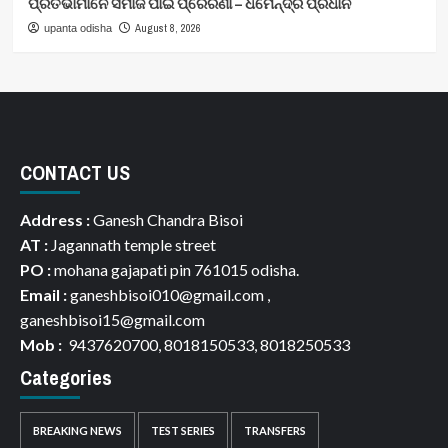
ପ୍ରତିଭାମାନେ ସମାଜ ପାଇଁ ପ୍ରେରଣା – ଧର୍ମେନ୍ଦ୍ର ପ୍ରଧାନ
August 8, 2026
upanta odisha
CONTACT US
Address :
Ganesh Chandra Bisoi
AT :
Jagannath temple street
PO :
mohana gajapati pin 761015 odisha.
Email :
ganeshbisoi010@gmail.com ,
ganeshbisoi15@gmail.com
Mob :
9437620700, 8018150533, 8018250533
Categories
BREAKING NEWS
TEST SERIES
TRANSFERS