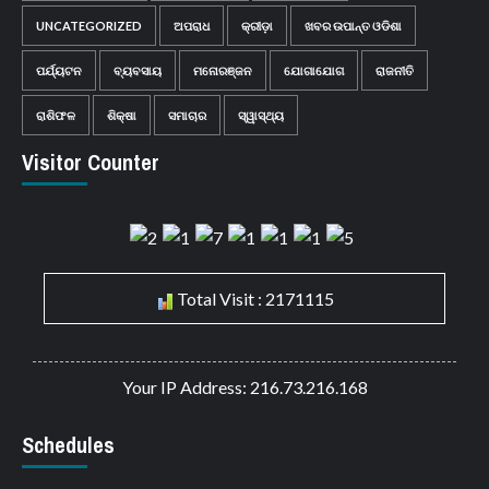
UNCATEGORIZED
ଅପରାଧ
କ୍ରୀଡ଼ା
ଖବର ଉପାନ୍ତ ଓଡିଶା
ପର୍ଯ୍ୟଟନ
ବ୍ୟବସାୟ
ମନୋରଞ୍ଜନ
ଯୋଗାଯୋଗ
ରାଜନୀତି
ରାଶିଫଳ
ଶିକ୍ଷା
ସମାଚାର
ସ୍ୱାସ୍ଥ୍ୟ
Visitor Counter
Total Visit : 2171115
Your IP Address: 216.73.216.168
Schedules