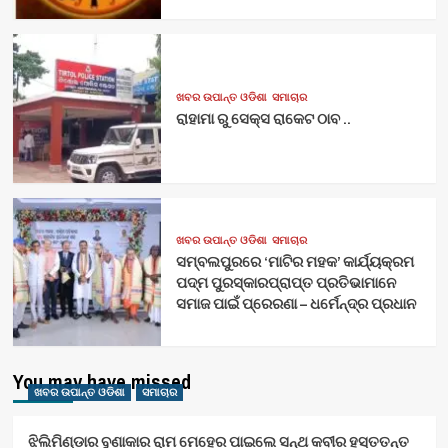
ଖବର ଉପାନ୍ତ ଓଡିଶା
ସମାଚାର
ରାହାମା ରୁ ସେକ୍ସ ରାକେଟ ଠାବ ..
ଖବର ଉପାନ୍ତ ଓଡିଶା
ସମାଚାର
ସମ୍ବଲପୁରରେ ‘ମାଟିର ମହକ’ କାର୍ଯ୍ୟକ୍ରମ
ପଦ୍ମ ପୁରସ୍କାରପ୍ରାପ୍ତ ପ୍ରତିଭାମାନେ
ସମାଜ ପାଇଁ ପ୍ରେରଣା – ଧର୍ମେନ୍ଦ୍ର ପ୍ରଧାନ
You may have missed
ଖବର ଉପାନ୍ତ ଓଡିଶା
ସମାଚାର
ଝିଲିମିଣ୍ଡାର ବୁଣାକାର ରାମ ମେହେର ପାଇଲେ ସନ୍ଥ କବୀର ହସ୍ତତନ୍ତ