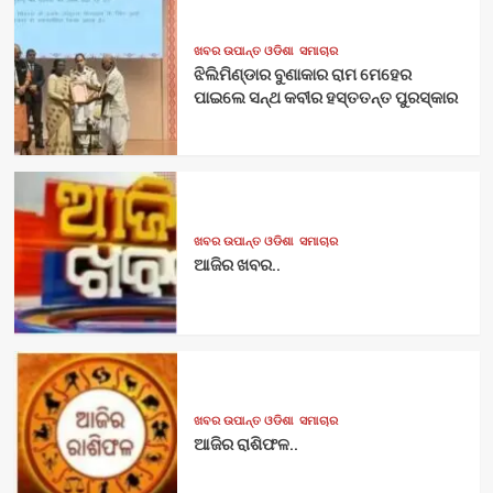
ଖବର ଉପାନ୍ତ ଓଡିଶା
ସମାଚାର
ଝିଲିମିଣ୍ଡାର ବୁଣାକାର ରାମ ମେହେର
ପାଇଲେ ସନ୍ଥ କବୀର ହସ୍ତତନ୍ତ ପୁରସ୍କାର
ଖବର ଉପାନ୍ତ ଓଡିଶା
ସମାଚାର
ଆଜିର ଖବର..
ଖବର ଉପାନ୍ତ ଓଡିଶା
ସମାଚାର
ଆଜିର ରାଶିଫଳ..