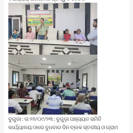
ବୁଗୁଡା : ତା ୨୭/୦୯/୨୩ : ବୁଗୁଡ଼ା ପଞ୍ଚାୟତ ସମିତି
କାର୍ଯ୍ୟାଳୟ ଠାରେ ବୁଧବାର ଦିନ ବ୍ଲକ ସ୍ତରୀୟ ଓ ଗ୍ରାମ