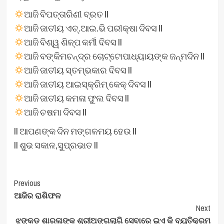
ଆଜି ବିପତ୍ତାରିଣୀ ବ୍ରତ ll
ଆଜି ଜାତୀୟ ଏଚ୍.ଆଇ.ଭି ପରୀକ୍ଷା ଦିବସ ll
ଆଜି ବିଶ୍ୱ ଶିଳ୍ପ କର୍ମୀ ଦିବସ ll
ଆଜି ବଙ୍କିମଚନ୍ଦ୍ର ଚୋଟ୍ଟୋପାଧ୍ୟାୟଙ୍କ ଜନ୍ମଦିନ ll
ଆଜି ଜାତୀୟ ସ୍ତମ୍ଭକାର ଦିବସ ll
ଆଜି ଜାତୀୟ ଆଇସ୍କ୍ରିମ୍ କେକ୍ ଦିବସ ll
ଆଜି ଜାତୀୟ କମଳା ଫୁଲ ଦିବସ ll
ଆଜି ଚଷମା ଦିବସ ll
ll ଆପଣଙ୍କ ଦିନ ମଙ୍ଗଳମୟ ହେଉ ll
ll ଶୁଭ ସକାଳ,ସୁପ୍ରଭାତ ll
Post
Previous
ଆଜିର ରାଶିଫଳ
Navigation
Next
ଝଙ୍କଡ଼ ଶାରଳାଙ୍କ ଶ୍ରୀଅଙ୍ଗଲାଗି ସେବାରେ ଇଏ କି ବ୍ୟତିକ୍ରମ