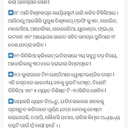
କଲା ପାକିସ୍ତାନ ସେନା l
୧୮-ଆଜି ବିଶ୍ଵକପ୍‌ର କାର୍ଯ୍ୟସୂଚୀ ଜାରି କରିବ ବିସିସିଆଇ।
ଆଜିଠାରୁ ଆଇସିସି ପୁରୁଷ ବିଶ୍ଵକପ୍‌ ଟ୍ରଫି କୁଏତ, ବାହାରିନ,
ମାଲେସିଆ, ଆମେରିକା, ନାଇଜେରିଆ, ୟୁଗାଣ୍ଡା, ଫ୍ରାନ୍ସ,
ଇଟାଲୀ ଏବଂ ଆୟୋଜକ ଭାରତ ସହିତ ସମଗ୍ର ଦୁନିଆର ୧୮
ଦେଶ ଯାତ୍ରା କରିବ।
୧୯-ଦିନିକିଆ କ୍ରିକେଟ୍ ଇତିହାସରେ ୨ୟ ସବୁଠୁ ବଡ଼ ବିଜୟ,
ଆମେରିକାକୁ ୩୦୪ରେ ହରାଇଲା ଜିମ୍ବାଓ୍ବେ l
୨୦-ଜୁଲାଇରେ ଟିମ ଇଣ୍ଡିଆର ୱେଷ୍ଟଇଣ୍ଡିଜ ଗସ୍ତ l
ଏହି ଗସ୍ତରେ ଭାରତୀୟ ଦଳକୁ ଦୁଇଟି ଟେଷ୍ଟ, ତିନୋଟି
ଦିନିକିଆ ଏବଂ ୫ ମ୍ୟାଚ ବିଶିଷ୍ଟ ଟି -୨୦ସିରିଜ ଖେଳିବ l
ଦୟାକରି ଧ୍ୟାନ ଦିଅନ୍ତୁ, ଯଦିଓ ସକାଳର ଖବରକୁ
ପ୍ରସ୍ତୁତ କରିବାରେ ପୂର୍ଣ୍ଣ ଯତ୍ନ ନେବାକୁ ଚେଷ୍ଟା
କରାଯାଇଛି, ତଥାପି, କୌଣସି ଘଟଣା, ତାରିଖ କିମ୍ବା ଅନ୍ୟାନ୍ୟ
ତ୍ରୁଟି ପାଇଁ ମୁଁ ଦାୟୀ ନୁହେଁ ।।