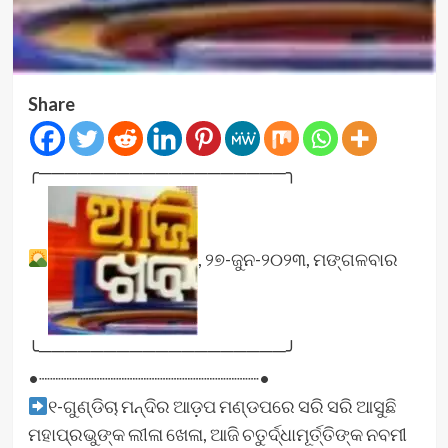
Share
╭───────────────────╮
, ୨୭-ଜୁନ-୨୦୨୩, ମଙ୍ଗଳବାର
╰───────────────────╯
•┈┈┈┈┈┈┈┈┈┈┈┈┈┈┈┈┈┈┈┈•
୧-ଗୁଣ୍ଡିଚା ମନ୍ଦିର ଆଡ଼ପ ମଣ୍ଡପରେ ସରି ସରି ଆସୁଛି
ମହାପ୍ରଭୁଙ୍କ ଲୀଳା ଖେଳା, ଆଜି ଚତୁର୍ଦ୍ଧାମୂର୍ତ୍ତିଙ୍କ ନବମୀ