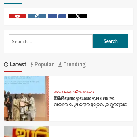
Youtube
Vimeo
Facebook
Twitter
Search
for:
Latest
Popular
Trending
ଖବର ଉପାନ୍ତ ଓଡିଶା
ସମାଚାର
ଝିଲିମିଣ୍ଡାର ବୁଣାକାର ରାମ ମେହେର
ପାଇଲେ ସନ୍ଥ କବୀର ହସ୍ତତନ୍ତ ପୁରସ୍କାର