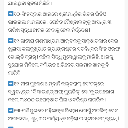
ଯାଇଥିବା ସୂଚନା ମିଳିଛି।
୧୦-ସିଂହଦ୍ବାର ଥାନାରେ ଶ୍ରୀମନ୍ଦିର ଭିତର ଭିଡିଓ
ଭାଇରାଲ ମାମଲାରେ , ରୋହିତ ଜୈଶ୍ବାଲଙ୍କୁ ଆସନ୍ତା ୩
ତାରିଖ ସୁଦ୍ଧା ହାଜର ହେବାକୁ ହେଲା ନିର୍ଦ୍ଦେଶ l
୧୧-ଜାତୀୟ ଗଣମାଧ୍ୟମ ଆଜ୍ ତକକୁ ସାକ୍ଷାତକାର ଦେଇ
ଖୁଲାସା କଲାକୁଖ୍ୟାତ ଗ୍ୟାଙ୍ଗଷ୍ଟର ସତବିନ୍ଦର ସିଂହ ଓରଫ
ଗୋଲ୍ଡି ବ୍ରାର୍ l କହିଲା ସିଦ୍ଧୁ ମୁସେୱାଲାକୁ ମାରିଛି, ଆଗକୁ
ସୁଯୋଗ ମିଳିଲେ ବଲିଉଡ ଅଭିନେତା ସଲମାନ ଖାନକୁ ବି
ମାରିବି।
୧୨-ନୀତା ମୁକେଶ ଅମ୍ବାନି କଲ୍‌ଚରାଲ୍ ସେଂଟର୍‌ରେ
ସ୍ୱତନ୍ତ୍ର “ଦି ସାଉଣ୍ଡ୍ ଅଫ୍ ମ୍ୟୁଜିକ୍‌’ ସୋ’କୁ ଉପଭୋଗ
କଲେ ୩୪୦୦ ଉପେକ୍ଷୀତ ପିଲା ଓ ବରିଷ୍ଠ ନାଗରିକ l
୧୩-ମଣିପୁରରେ ମହିଳାଙ୍କ ବିରୋଧ ଯୋଗୁଁ ଅଟକିଲା ସେନା
ଅପରେସନ୍ l ଜୁନ୍ ୩୦ ପର୍ଯ୍ୟନ୍ତ ବଢ଼ିଲା ଇଣ୍ଟରନେଟ୍ ବ୍ୟାନ୍‌ l