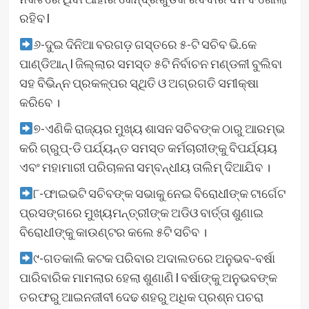
ରହିବ l
୬-ଦୁଇ ଦିନିଆ ବରଗଡ଼ ଗସ୍ତରେ ୫-ଟି ସଚିବ ଭି.କେ
ପାଣ୍ଡିଆନ୍ l ଜିଲ୍ଲାର ସମସ୍ତ ୫ଟି ନିର୍ବାଚନ ମଣ୍ଡଳୀ ବୁଲିବା
ସହ ବିଭିନ୍ନ ପ୍ରକଳ୍ପର ସ୍ଥିତି ଓ ଅଗ୍ରଗତି ସମୀକ୍ଷା
କରିବେ ।
୭-ଏଣିକି ରାଜ୍ୟର ମୁଖ୍ୟ ଶାସନ ସଚିବଙ୍କ ଠାରୁ ଆରମ୍ଭ
କରି ଗ୍ରୁପ୍‌-ଡି ପର୍ଯ୍ୟନ୍ତ ସମସ୍ତ କର୍ମଚାରୀଙ୍କୁ ବିପର୍ଯ୍ୟୟ
ଏବଂ ମହାମାରୀ ପରିଚାଳନା ସମ୍ବନ୍ଧୀୟ ତାଲିମ୍‌ ଦିଆଯିବ ।
୮-ଫାଇଭଟି ସଚିବଙ୍କ ସଭାକୁ ନେଇ ବିରୋଧୀଙ୍କ ଟାର୍ଗେଟ
ପ୍ରସଙ୍ଗରେ ମୁଖ୍ୟମନ୍ତ୍ରୀଙ୍କ ଅଡିଓ ବାର୍ତ୍ତା ଶୁଣାଇ
ବିରୋଧୀଙ୍କୁ କାଉଣ୍ଟର କଲେ ୫ଟି ସଚିବ ।
୯-ଗତକାଲି କଟକ ପରିବାର ଅଦାଲତରେ ଅନୁଭବ-ବର୍ଷା
ପାରିବାରିକ ମାମଲାର ହେଲା ଶୁଣାଣି l ବର୍ଷାଙ୍କୁ ଅନୁଭବଙ୍କ
ତରଫରୁ ଆଇନଜୀବୀ ଦେଢ ଶହରୁ ଅଧିକ ପ୍ରଶ୍ନ ପଚରା