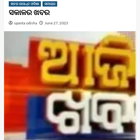
ଖବର ଉପାନ୍ତ ଓଡିଶା
ସମାଚାର
ସକାଳର ଖବର
upanta odisha
June 27, 2023