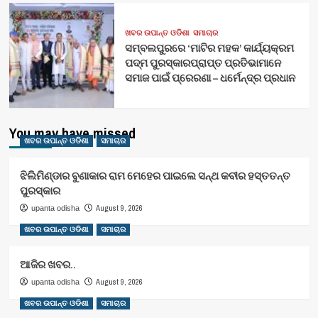
ଖବର ଉପାନ୍ତ ଓଡିଶା
ସମାଚାର
ସମ୍ବଲପୁରରେ ‘ମାଟିର ମହକ’ କାର୍ଯ୍ୟକ୍ରମ
ପଦ୍ମ ପୁରସ୍କାରପ୍ରାପ୍ତ ପ୍ରତିଭାମାନେ
ସମାଜ ପାଇଁ ପ୍ରେରଣା – ଧର୍ମେନ୍ଦ୍ର ପ୍ରଧାନ
You may have missed
ଖବର ଉପାନ୍ତ ଓଡିଶା
ସମାଚାର
ଝିଲିମିଣ୍ଡାର ବୁଣାକାର ରାମ ମେହେର ପାଇଲେ ସନ୍ଥ କବୀର ହସ୍ତତନ୍ତ
ପୁରସ୍କାର
August 9, 2026
upanta odisha
ଖବର ଉପାନ୍ତ ଓଡିଶା
ସମାଚାର
ଆଜିର ଖବର..
August 9, 2026
upanta odisha
ଖବର ଉପାନ୍ତ ଓଡିଶା
ସମାଚାର