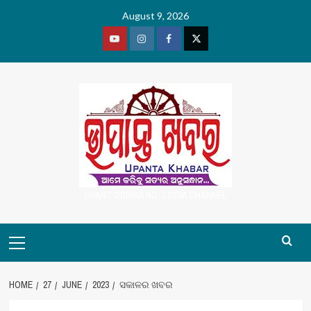
Skip
August 9, 2026
to
content
Youtube
Vimeo
Facebook
Twitter
UPANT ODISHA NO. 1 ODIA CHANNEL
Primary
Menu
HOME
27
JUNE
2023
ସକାଳର ଖବର