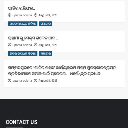
ଆଜିର ରାଶିଫଳ..
August 9, 2026
upanta odisha
ଖବର ଉପାନ୍ତ ଓଡିଶା
ସମାଚାର
ରାହାମା ରୁ ସେକ୍ସ ରାକେଟ ଠାବ ..
August 9, 2026
upanta odisha
ଖବର ଉପାନ୍ତ ଓଡିଶା
ସମାଚାର
ସମ୍ବଲପୁରରେ ‘ମାଟିର ମହକ’ କାର୍ଯ୍ୟକ୍ରମ ପଦ୍ମ ପୁରସ୍କାରପ୍ରାପ୍ତ
ପ୍ରତିଭାମାନେ ସମାଜ ପାଇଁ ପ୍ରେରଣା – ଧର୍ମେନ୍ଦ୍ର ପ୍ରଧାନ
August 8, 2026
upanta odisha
CONTACT US