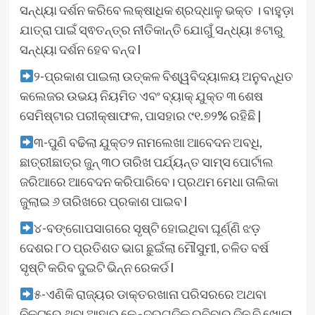
ସନ୍ଧ୍ୟା ଦର୍ଶନ କରିବେ ଲକ୍ଷାଧିକ ଶ୍ରଦ୍ଧାଳୁ ଭକ୍ତ । ବାହୁଡ଼ା
ଯାତ୍ରା ପାଇଁ ସ୍ଵତନ୍ତ୍ର ନୀତିକାନ୍ତି ଯୋଗୁଁ ସନ୍ଧ୍ୟା ୫ଟାରୁ
ସନ୍ଧ୍ୟା ଦର୍ଶନ ହେବ ବନ୍ଦ l
୨-ପ୍ରକାଶ ପାଇଲା ଉତ୍କଳ ବିଶ୍ୱବିଦ୍ୟାଳୟ ଅନୁବନ୍ଧିତ
କଲେଜର ଉଭୟ ନିୟମିତ ଏବଂ ବ୍ୟାକ୍ ଯୁକ୍ତ ୩ ଶେଷ
ସେମିଷ୍ଟାର ପରୀକ୍ଷାଫଳ, ପାସହାର ୯୧.୭୨% ରହିଛି |
୩-ପୁଣି ବଢିଲା ଯୁକ୍ତ୨ ନାମଲେଖା ଆବେଦନ ଅବଧି,
ଛାତ୍ରୀଛାତ୍ର ଜୁନ୍‌ ୩୦ ତାରିଖ ପର୍ଯ୍ୟନ୍ତ ସାମ୍‌ସ ପୋର୍ଟାଲ
ଜରିଆରେ ଆବେଦନ କରିପାରିବେ। ପ୍ରଥମ ମେଧା ତାଲିକା
ଜୁଲାଇ ୬ ତାରିଖରେ ପ୍ରକାଶ ପାଇବ l
୪-ବଙ୍ଗୋପସାଗରେ ସୃଷ୍ଟି ହୋଇଥିବା ଘୂର୍ଣ୍ଣି ଝଡ଼
ଦେଶର ୮୦ ପ୍ରତିଶତ ଭାଗ ଛୁଇଁଲା ମୌସୁମୀ, ଚଳିତ ବର୍ଷ
ସୃଷ୍ଟି କରିବ ଦୁଇଟି ଭିନ୍ନ ରେକର୍ଡ l
୫-ଏଣିକି ରାଜ୍ୟର ଡାକ୍ତରଖାନା ପରିସରରେ ଅଥବା
ନିକଟରେ ଥିବା ଆହାର କେନ୍ଦ୍ରଗୁଡିକ ରବିବାର ଦିନ ବି ଖୋଲା