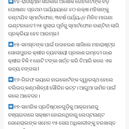
୧୪-ରାଜସ୍ଥାନ ସରକାର ଅଶୋକ ଗେହଲଟଙ୍କ ବଡ଼
ଘୋଷଣା: ପ୍ରଥମ ପର୍ଯ୍ୟାୟରେ ୪୦ ଲକ୍ଷ ମହିଳାଙ୍କୁ
ବଣ୍ଟାଯିବ ସ୍ମାର୍ଟଫୋନ, ୩ବର୍ଷ ପର୍ଯ୍ୟନ୍ତ ମିଳିବ ମାଗଣା
ଇଣ୍ଟରନେଟ l ୨୫ ଜୁଲାଇ ପୂର୍ବରୁ ସ୍ମାର୍ଟଫୋନ ବାଣ୍ଟିବା ଲାଗି
ପ୍ରକ୍ରିୟା ହେବ ଆରମ୍ଭ l
୧୫-ସମସ୍ତଙ୍କ ପାଇଁ ଉଦାହରଣ ସାଜିଲେ ମହାରାଷ୍ଟ୍ର
ସୋଲାପୁରର କ୍ଷୀର ବ୍ୟବସାୟୀ ପ୍ରକାଶ ଇମ୍‌ଦେ l ଗାଈ
କ୍ଷୀର ବିକି ୧ କୋଟି ଟଙ୍କା ଖର୍ଚ୍ଚ କରି ତିଆରି କଲେ ଏକ
ଭବ୍ୟ ବଙ୍ଗଳା l
୧୬-ଗିରଫ ଭୟରେ ହାଇକୋର୍ଟଙ୍କ ଦ୍ୱାରସ୍ଥ ହେଲେ
ବଲିଉଡ୍ କଣ୍ଠଶିଳ୍ପୀ ସୌରିନ ଭଟ୍ଟ। ଆଗୁଆ ଜାମିନ ପାଇଁ
କଲେ ଆବେଦନ।
୧୭-ସାମରିକ ପ୍ରତିଷ୍ଠାନଗୁଡ଼ିକୁ ଆକ୍ରମଣରୁ
ବଞ୍ଚାଇବାରେ ସକ୍ଷମ ହୋଇନଥିବାରୁ ଲେପ୍ଟନାଣ୍ଟ
ଜେନେରାଲଙ୍କ ସମେତ ୧୫ ସେନା ଅଧିକାରୀଙ୍କୁ ବରଖାସ୍ତ