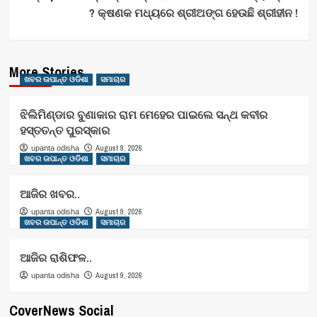
? କ୍ଷଣକ ମଧ୍ୟରେ ଶ୍ରୀଅଙ୍ଗ ହେଉଛି ଶ୍ରୀହୀନ !
More Stories
ଖବର ଉପାନ୍ତ ଓଡିଶା
ସମାଚାର
ଝିଲିମିଣ୍ଡାର ବୁଣାକାର ରାମ ମେହେର ପାଇଲେ ସନ୍ଥ କବୀର
ହସ୍ତତନ୍ତ ପୁରସ୍କାର
August 9, 2026
upanta odisha
ଖବର ଉପାନ୍ତ ଓଡିଶା
ସମାଚାର
ଆଜିର ଖବର..
August 9, 2026
upanta odisha
ଖବର ଉପାନ୍ତ ଓଡିଶା
ସମାଚାର
ଆଜିର ରାଶିଫଳ..
August 9, 2026
upanta odisha
CoverNews Social