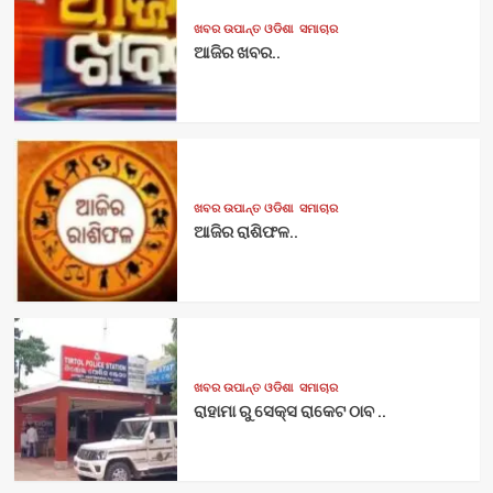
ଖବର ଉପାନ୍ତ ଓଡିଶା
ସମାଚାର
ଆଜିର ଖବର..
ଖବର ଉପାନ୍ତ ଓଡିଶା
ସମାଚାର
ଆଜିର ରାଶିଫଳ..
ଖବର ଉପାନ୍ତ ଓଡିଶା
ସମାଚାର
ରାହାମା ରୁ ସେକ୍ସ ରାକେଟ ଠାବ ..