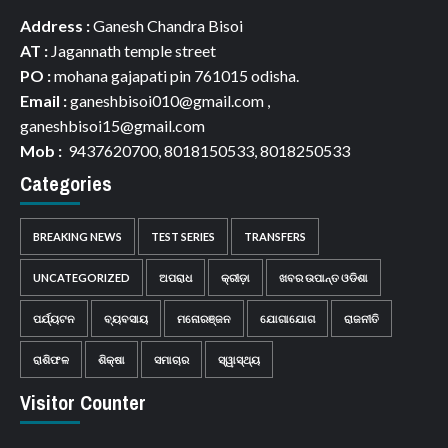
Address :
Ganesh Chandra Bisoi
AT :
Jagannath temple street
PO :
mohana gajapati pin 761015 odisha.
Email :
ganeshbisoi010@gmail.com ,
ganeshbisoi15@gmail.com
Mob :
9437620700, 8018150533, 8018250533
Categories
BREAKING NEWS
TEST SERIES
TRANSFERS
UNCATEGORIZED
ଅପରାଧ
କ୍ରୀଡ଼ା
ଖବର ଉପାନ୍ତ ଓଡିଶା
ପର୍ଯ୍ୟଟନ
ବ୍ୟବସାୟ
ମନୋରଞ୍ଜନ
ଯୋଗାଯୋଗ
ରାଜନୀତି
ରାଶିଫଳ
ଶିକ୍ଷା
ସମାଚାର
ସ୍ୱାସ୍ଥ୍ୟ
Visitor Counter