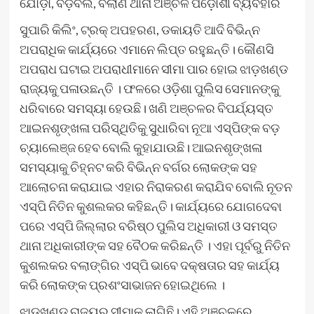
ଯୋଡ଼ା, ବଡ଼ବିଲ, ବଲାଣି ଥାନା ଅଞ୍ଚଳ ପଡ଼ୋଶୀ ବ୍ୟବହାର
ସୁପାରି କିଲିଂ, ଟ୍ରକ୍ ଅପହରଣ, ଡକାୟତି ଆଦି ବିଭିନ୍ନ
ଅପରାଧିକ କାର୍ଯ୍ୟରେ ଏମାନେ ଲିପ୍ତ ରହୁଛନ୍ତି। କୌଣସି
ଅପରାଧ ଘଟାଇ ଅପରାଧୀମାନେ ସୀମା ପାର ହୋଇ ଝାଡ଼ଖଣ୍ଡ
ରାଜ୍ୟକୁ ପଳାଉଛନ୍ତି । ଫଳରେ ଓଡ଼ିଶା ପୁଲିସ ସେମାନଙ୍କୁ
ଧରିବାରେ ସମସ୍ୟା ହେଉଛି। ଖଣି ଅଞ୍ଚଳର ବିପର୍ଯ୍ୟସ୍ତ
ଆଇନଶୃଙ୍ଖଳା ପରିସ୍ଥିତିକୁ ସୁଧାରିବା ନୂଆ ଏସ୍‌ପିଙ୍କ ବଡ଼
ଚ୍ୟାଲେଞ୍ଜ ହେବ ବୋଲି କୁହାଯାଉଛି। ଆଇନଶୃଙ୍ଖଳା
ସମସ୍ୟାକୁ ଚିହ୍ନଟ କରି ବିଭିନ୍ନ ବର୍ଗର ଲୋକଙ୍କ ସହ
ଆଲୋଚନା କରାଯାଇ ଏହାର ନିରାକରଣ କରାଯିବ ବୋଲି ନୂତନ
ଏସ୍‌ପି ନିତିନ କୁଶଲକର କହିଛନ୍ତି। କାର୍ଯ୍ୟରେ ଯୋଗଦେବା
ପରେ ଏସ୍‌ପି ଜିଲ୍ଲାର ବରିଷ୍ଠ ପୁଲିସ ଅଧିକାରୀ ଓ ସମସ୍ତ
ଥାନା ଅଧିକାରୀଙ୍କ ସହ ବୈଠକ କରିଛନ୍ତି । ଏହା ପୂର୍ବରୁ ନିତିନ
କୁଶଲକର ବଲାଙ୍ଗିର ଏସ୍‌ପି ଭାବେ ଦକ୍ଷତାର ସହ କାର୍ଯ୍ୟ
କରି ଲୋକଙ୍କ ପ୍ରଶଂସାଭାଜନ ହୋଇଥିଲେ ।
ଝାଡ଼ଖଣ୍ଡ ରାଜ୍ୟର ସୀମାକୁ ଲାଗିଛି। ଏହି ଅଞ୍ଚଳରେ