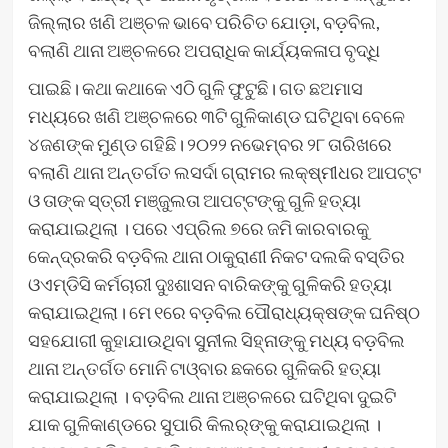
ଜିଲ୍ଲାର ଖଣି ଅଞ୍ଚଳ ଭାବେ ପରିଚିତ ଯୋଡ଼ା, ବଡ଼ବିଲ,
ବଲାଣି ଥାନା ଅଞ୍ଚଳରେ ଅପରାଧିକ କାର୍ଯ୍ୟକଳାପ ବୃଦ୍ଧି
ପାଇଛି। କଥା କଥାକେ ଏଠି ଗୁଳି ଫୁଟୁଛି। ଗତ ଛଅମାସ
ମଧ୍ୟରେ ଖଣି ଅଞ୍ଚଳରେ ୩ଟି ଗୁଳିକାଣ୍ଡ ଘଟିଥିବା ବେଳେ
୪ଜଣଙ୍କ ମୁଣ୍ଡ ଗହିଛି। ୨୦୨୨ ନଭେମ୍ବର ୨୮ ତାରିଖରେ
ବଲାଣି ଥାନା ଅନ୍ତର୍ଗତ ଲସର୍ଦା ଗ୍ରାମର ଲକ୍ଷ୍ମୀଧର ଆପଟ୍ଟ
ଓ ତାଙ୍କ ସ୍ତ୍ରୀ ମଞ୍ଜୁଲତା ଆପଟ୍ଟଙ୍କୁ ଗୁଳି ହତ୍ୟା
କରାଯାଇଥିଲା । ପରେ ଏପ୍ରିଲ ୭ରେ ଜମି କାରବାରକୁ
କେନ୍ଦ୍ରକରି ବଡ଼ବିଲ ଥାନା ଠାକୁରାଣୀ ନିକଟ ଦଲକି ବସ୍ତିର
ଓଏମ୍ଡିସି କର୍ମଚାରୀ ଦୁଃଶାସନ ବାରିକଙ୍କୁ ଗୁଳିକରି ହତ୍ୟା
କରାଯାଇଥିଲା। ମେ ୧ରେ ବଡ଼ବିଲ ପୌରାଧ୍ୟକ୍ଷଙ୍କ ଘନିଷ୍ଠ
ସହଯୋଗୀ କୁହାଯାଉଥିବା ସୁନୀଲ ସିହ୍ନାଙ୍କୁ ମଧ୍ୟ ବଡ଼ବିଲ
ଥାନା ଅନ୍ତର୍ଗତ ମୋନି ଟାଓ୍ବାର ଛକରେ ଗୁଳିକରି ହତ୍ୟା
କରାଯାଇଥିଲା । ବଡ଼ବିଲ ଥାନା ଅଞ୍ଚଳରେ ଘଟିଥିବା ଦୁଇଟି
ଯାକ ଗୁଳିକାଣ୍ଡରେ ସୁପାରି କିଲର୍‌ଙ୍କୁ କରାଯାଇଥିଲା ।