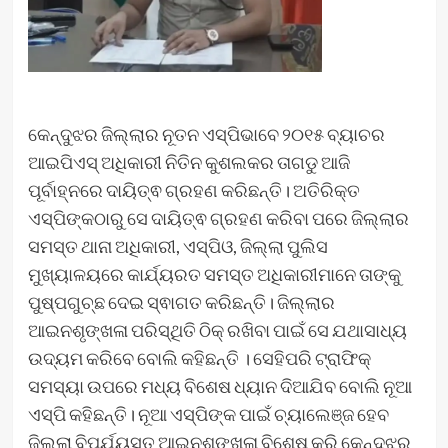
କେନ୍ଦୁଝର ଜିଲ୍ଲାର ନୂତନ ଏସ୍‌ପିଭାବେ ୨୦୧୫ ବ୍ୟାଚର
ଆଇପିଏସ୍ ଅଧିକାରୀ ନିତିନ କୁଶଲକର ତାଗଡୁ ଆଜି
ପୂର୍ବାହ୍ନରେ ଦାୟିତ୍ଵ ଗ୍ରହଣ କରିଛନ୍ତି। ଅତିରିକ୍ତ
ଏସ୍‌ପିଙ୍କଠାରୁ ସେ ଦାୟିତ୍ଵ ଗ୍ରହଣ କରିବା ପରେ ଜିଲ୍ଲାର
ସମସ୍ତ ଥାନା ଅଧିକାରୀ, ଏସ୍‌ପିଓ, ଜିଲ୍ଲା ପୁଲିସ
ମୁଖ୍ୟାଳୟରେ କାର୍ଯ୍ୟରତ ସମସ୍ତ ଅଧିକାରୀମାନେ ତାଙ୍କୁ
ପୁଷ୍ପଗୁଚ୍ଛ ଦେଇ ସ୍ଵାଗତ କରିଛନ୍ତି। ଜିଲ୍ଲାର
ଆଇନଶୃଙ୍ଖଳା ପରିସ୍ଥିତି ଠିକ୍ ରଖିବା ପାଇଁ ସେ ଯଥାସାଧ୍ୟ
ଉଦ୍ୟମ କରିବେ ବୋଲି କହିଛନ୍ତି । ସେହିପରି ଟ୍ରାଫିକ୍
ସମସ୍ୟା ଉପରେ ମଧ୍ୟ ବିଶେଷ ଧ୍ୟାନ ଦିଆଯିବ ବୋଲି ନୂଆ
ଏସ୍‌ପି କହିଛନ୍ତି। ନୂଆ ଏସ୍‌ପିଙ୍କ ପାଇଁ ଚ୍ୟାଲେଞ୍ଜ ହେବ
ଜିଲ୍ଲା ବିପର୍ଯ୍ୟସ୍ତ ଆଇନଶୃଙ୍ଖଳା ବିଶେଷ କରି କେନ୍ଦୁଝର