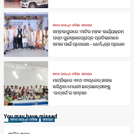
ଖବର ଉପାନ୍ତ ଓଡିଶା
ସମାଚାର
ସମ୍ବଲପୁରରେ ‘ମାଟିର ମହକ’ କାର୍ଯ୍ୟକ୍ରମ
ପଦ୍ମ ପୁରସ୍କାରପ୍ରାପ୍ତ ପ୍ରତିଭାମାନେ
ସମାଜ ପାଇଁ ପ୍ରେରଣା – ଧର୍ମେନ୍ଦ୍ର ପ୍ରଧାନ
ଖବର ଉପାନ୍ତ ଓଡିଶା
ସମାଚାର
ମାଟ୍ରିକ୍‌ରେ ଏ୧ଓ ଏ୨ଗ୍ରେଡ୍‌ ହାସଲ
କରିଥିବା ମେଧାବୀ ଛାତ୍ରଛାତ୍ରୀଙ୍କୁ
‘ଉତ୍ସର୍ଗ’ର ସମ୍ମାନ
You may have missed
ଖବର ଉପାନ୍ତ ଓଡିଶା
ସମାଚାର