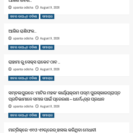
ଆଜିର ଖବର..
August 9, 2026
upanta odisha
ଖବର ଉପାନ୍ତ ଓଡିଶା
ସମାଚାର
ଆଜିର ରାଶିଫଳ..
August 9, 2026
upanta odisha
ଖବର ଉପାନ୍ତ ଓଡିଶା
ସମାଚାର
ରାହାମା ରୁ ସେକ୍ସ ରାକେଟ ଠାବ ..
August 9, 2026
upanta odisha
ଖବର ଉପାନ୍ତ ଓଡିଶା
ସମାଚାର
ସମ୍ବଲପୁରରେ ‘ମାଟିର ମହକ’ କାର୍ଯ୍ୟକ୍ରମ ପଦ୍ମ ପୁରସ୍କାରପ୍ରାପ୍ତ
ପ୍ରତିଭାମାନେ ସମାଜ ପାଇଁ ପ୍ରେରଣା – ଧର୍ମେନ୍ଦ୍ର ପ୍ରଧାନ
August 8, 2026
upanta odisha
ଖବର ଉପାନ୍ତ ଓଡିଶା
ସମାଚାର
ମାଟ୍ରିକ୍‌ରେ ଏ୧ଓ ଏ୨ଗ୍ରେଡ୍‌ ହାସଲ କରିଥିବା ମେଧାବୀ