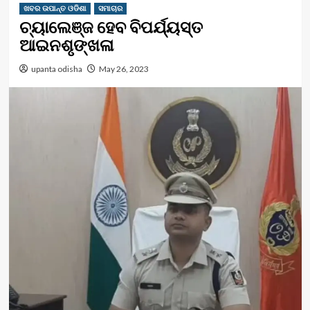
ଖବର ଉପାନ୍ତ ଓଡିଶା
ସମାଚାର
ଚ୍ୟାଲେଞ୍ଜ ହେବ ବିପର୍ଯ୍ୟସ୍ତ
ଆଇନଶୃଙ୍ଖଳା
upanta odisha
May 26, 2023