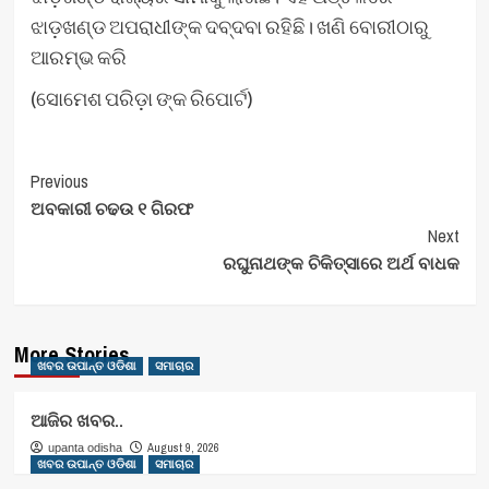
ଝାଡ଼ଖଣ୍ଡ ଅପରାଧୀଙ୍କ ଦବ୍‌ଦବା ରହିଛି। ଖଣି ବୋରୀଠାରୁ
ଆରମ୍ଭ କରି
(ସୋମେଶ ପରିଡ଼ା ଙ୍କ ରିପୋର୍ଟ)
Post
Previous
ଅବକାରୀ ଚଢଉ ୧ ଗିରଫ
Navigation
Next
ରଘୁନାଥଙ୍କ ଚିକିତ୍ସାରେ ଅର୍ଥ ବାଧକ
More Stories
ଖବର ଉପାନ୍ତ ଓଡିଶା
ସମାଚାର
ଆଜିର ଖବର..
August 9, 2026
upanta odisha
ଖବର ଉପାନ୍ତ ଓଡିଶା
ସମାଚାର