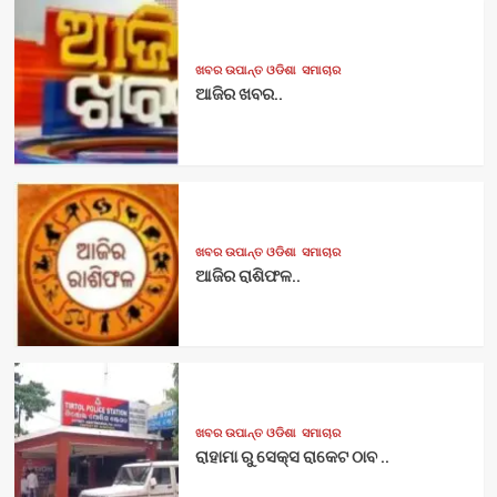
ଖବର ଉପାନ୍ତ ଓଡିଶା
ସମାଚାର
ଆଜିର ଖବର..
ଖବର ଉପାନ୍ତ ଓଡିଶା
ସମାଚାର
ଆଜିର ରାଶିଫଳ..
ଖବର ଉପାନ୍ତ ଓଡିଶା
ସମାଚାର
ରାହାମା ରୁ ସେକ୍ସ ରାକେଟ ଠାବ ..