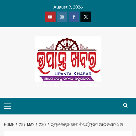
Skip
August 9, 2026
to
content
Youtube
Vimeo
Facebook
Twitter
UPANT ODISHA NO. 1 ODIA CHANNEL
Primary
Menu
HOME
26
MAY
2023
ଚ୍ୟାଲେଞ୍ଜ ହେବ ବିପର୍ଯ୍ୟସ୍ତ ଆଇନଶୃଙ୍ଖଳା