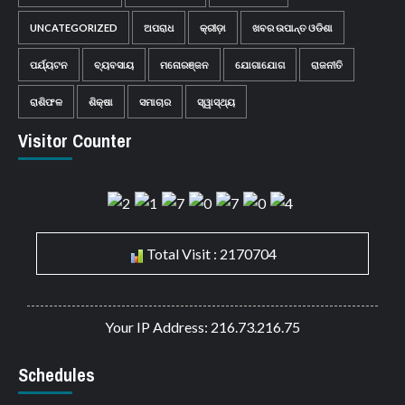
UNCATEGORIZED
ଅପରାଧ
କ୍ରୀଡ଼ା
ଖବର ଉପାନ୍ତ ଓଡିଶା
ପର୍ଯ୍ୟଟନ
ବ୍ୟବସାୟ
ମନୋରଞ୍ଜନ
ଯୋଗାଯୋଗ
ରାଜନୀତି
ରାଶିଫଳ
ଶିକ୍ଷା
ସମାଚାର
ସ୍ୱାସ୍ଥ୍ୟ
Visitor Counter
Total Visit : 2170704
Your IP Address: 216.73.216.75
Schedules