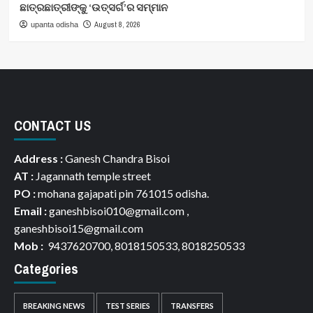
ଛାତ୍ରଛାତ୍ରୀଙ୍କୁ ‘ଉତ୍ସର୍ଗ’ର ସମ୍ମାନ
August 8, 2026
upanta odisha
CONTACT US
Address :
Ganesh Chandra Bisoi
AT :
Jagannath temple street
PO :
mohana gajapati pin 761015 odisha.
Email :
ganeshbisoi010@gmail.com ,
ganeshbisoi15@gmail.com
Mob :
9437620700, 8018150533, 8018250533
Categories
BREAKING NEWS
TEST SERIES
TRANSFERS