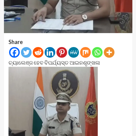
Share
ଚ୍ୟାଲେଞ୍ଜ ହେବ ବିପର୍ଯ୍ୟସ୍ତ ଆଇନଶୃଙ୍ଖଳା