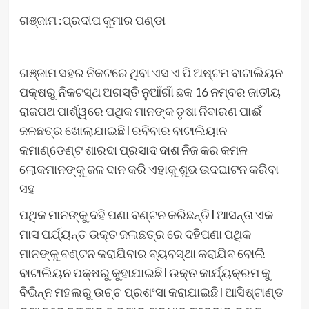
ଗଞ୍ଜାମ :ପ୍ରଦୀପ କୁମାର ପଣ୍ଡା
ଗଞ୍ଜାମ ସହର ନିକଟରେ ଥିବା ଏସ ଏ ପି ଅଷ୍ଟମ ବାଟାଲିୟନ
ପକ୍ଷରୁ ନିକଟସ୍ଥ ଅଗସ୍ତି ନୁଆଁଗାଁ ଛକ 16 ନମ୍ବର ଜାତୀୟ
ରାଜପଥ ପାର୍ଶ୍ୱରେ ପଥିକ ମାନଙ୍କ ତୃଷା ନିବାରଣ ପାଈଁ
ଜଳଛତ୍ର ଖୋଲାଯାଇଛି l ରବିବାର ବାଟାଲିୟାନ
କମାଣ୍ଡେଣ୍ଟ ଶାରଦା ପ୍ରସାଦ ଦାଶ ନିଜ କର କମଳ
ଲୋକମାନଙ୍କୁ ଜଳ ଦାନ କରି ଏହାକୁ ଶୁଭ ଉଦଘାଟନ କରିବା
ସହ
ପଥିକ ମାନଙ୍କୁ ଦହି ପଣା ବଣ୍ଟନ କରିଛନ୍ତି l ଆସନ୍ତା ଏକ
ମାସ ପର୍ଯ୍ୟନ୍ତ ଉକ୍ତ ଜଲଛତ୍ର ରେ ଦହିପଣା ପଥିକ
ମାନଙ୍କୁ ବଣ୍ଟନ କରାଯିବାର ବ୍ୟବସ୍ଥା କରାଯିବ ବୋଲି
ବାଟାଲିୟନ ପକ୍ଷରୁ କୁହାଯାଇଛି l ଉକ୍ତ କାର୍ଯ୍ୟକ୍ରମ କୁ
ବିଭିନ୍ନ ମହଲରୁ ଉଚ୍ଚ ପ୍ରଶଂସା କରାଯାଇଛି l ଆସିଷ୍ଟାଣ୍ଡ