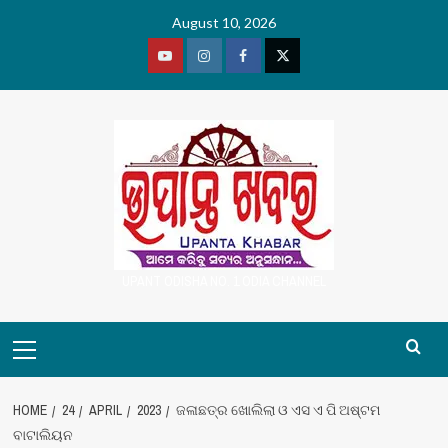
Skip
August 10, 2026
to
content
Youtube
Vimeo
Facebook
Twitter
UPANT ODISHA NO. 1 ODIA CHANNEL
Primary
Menu
HOME
24
APRIL
2023
ଜଳାଛତ୍ର ଖୋଲିଲା ଓ ଏସ ଏ ପି ଅଷ୍ଟମ
ବାଟାଲିୟନ