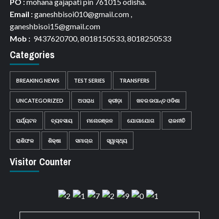
PO :
mohana gajapati pin 761015 odisha.
Email :
ganeshbisoi010@gmail.com ,
ganeshbisoi15@gmail.com
Mob :
9437620700, 8018150533, 8018250533
Categories
BREAKING NEWS
TEST SERIES
TRANSFERS
UNCATEGORIZED
ଅପରାଧ
କ୍ରୀଡ଼ା
ଖବର ଉପାନ୍ତ ଓଡିଶା
ପର୍ଯ୍ୟଟନ
ବ୍ୟବସାୟ
ମନୋରଞ୍ଜନ
ଯୋଗାଯୋଗ
ରାଜନୀତି
ରାଶିଫଳ
ଶିକ୍ଷା
ସମାଚାର
ସ୍ୱାସ୍ଥ୍ୟ
Visitor Counter