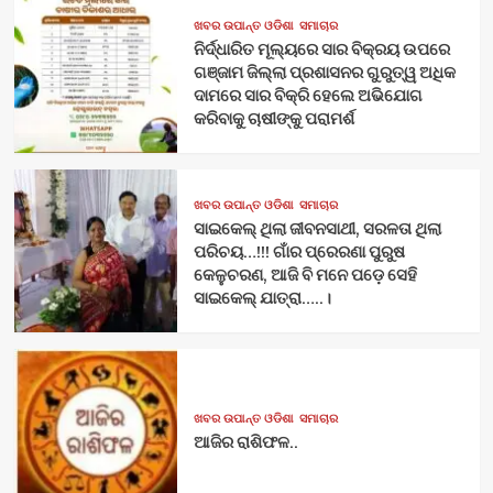
ଖବର ଉପାନ୍ତ ଓଡିଶା
ସମାଚାର
ନିର୍ଦ୍ଧାରିତ ମୂଲ୍ୟରେ ସାର ବିକ୍ରୟ ଉପରେ
ଗଞ୍ଜାମ ଜିଲ୍ଲା ପ୍ରଶାସନର ଗୁରୁତ୍ୱ ଅଧିକ
ଦାମରେ ସାର ବିକ୍ରି ହେଲେ ଅଭିଯୋଗ
କରିବାକୁ ଚାଷୀଙ୍କୁ ପରାମର୍ଶ
ଖବର ଉପାନ୍ତ ଓଡିଶା
ସମାଚାର
ସାଇକେଲ୍ ଥିଲା ଜୀବନସାଥୀ, ସରଳତା ଥିଲା
ପରିଚୟ…!!! ଗାଁର ପ୍ରେରଣା ପୁରୁଷ
କେଳୁଚରଣ, ଆଜି ବି ମନେ ପଡ଼େ ସେହି
ସାଇକେଲ୍ ଯାତ୍ରା…..।
ଖବର ଉପାନ୍ତ ଓଡିଶା
ସମାଚାର
ଆଜିର ରାଶିଫଳ..