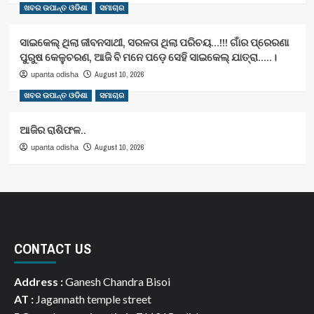
ଖବର ଉପାନ୍ତ ଓଡିଶା
ସମାଚାର
ସାଇକେଲ୍ ଥିଲା ଜୀବନସାଥୀ, ସରଳତା ଥିଲା ପରିଚୟ…!!! ଗାଁର ପ୍ରେରଣା
ପୁରୁଷ କେଳୁଚରଣ, ଆଜି ବି ମନେ ପଡ଼େ ସେହି ସାଇକେଲ୍ ଯାତ୍ରା…..।
August 10, 2026
upanta odisha
ଖବର ଉପାନ୍ତ ଓଡିଶା
ସମାଚାର
ଆଜିର ରାଶିଫଳ..
August 10, 2026
upanta odisha
CONTACT US
Address :
Ganesh Chandra Bisoi
AT :
Jagannath temple street