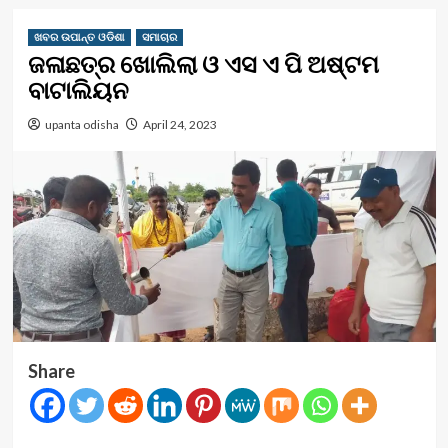
ଖବର ଉପାନ୍ତ ଓଡିଶା
ସମାଚାର
ଜଳାଛତ୍ର ଖୋଲିଲା ଓ ଏସ ଏ ପି ଅଷ୍ଟମ
ବାଟାଲିୟନ
upanta odisha
April 24, 2023
Share