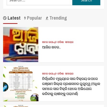
for:
Latest
Popular
Trending
ଖବର ଉପାନ୍ତ ଓଡିଶା
ସମାଚାର
ଆଜିର ଖବର..
ଖବର ଉପାନ୍ତ ଓଡିଶା
ସମାଚାର
ନିର୍ଦ୍ଧାରିତ ମୂଲ୍ୟରେ ସାର ବିକ୍ରୟ ଉପରେ
ଗଞ୍ଜାମ ଜିଲ୍ଲା ପ୍ରଶାସନର ଗୁରୁତ୍ୱ (ଅଧିକ
ଦାମରେ ସାର ବିକ୍ରି ହେଲେ ଅଭିଯୋଗ
କରିବାକୁ ଚାଷୀଙ୍କୁ ପରାମର୍ଶ)