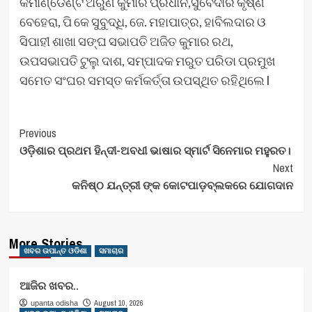
କମାଣ୍ଡେଣ୍ଟ ଅରୁଣ କୁମାର ପ୍ରଧାନ,ସୁବେଦାର କୃଷ୍ଣ
ବେହେରା, ପି କେ ସୁବୁଦ୍ଧି, ଜେ. ମହାପାତ୍ର, ହାବିଲଦାର ଓ
ସିପାହୀ ଶାଖା ସଙ୍ଘ ସଭାପତି ଅଜିତ କୁମାର ରଥ,
ଉପସଭାପତି ଟୁଲୁ ଦାଶ, ସମ୍ପାଦକ ମରୁତ ପରିଡା ପ୍ରମୁଖ
ସମେତ ସଂଘର ସମସ୍ତ କର୍ମକର୍ତ୍ତା ଉପସ୍ଥିତ ରହିଥିଲେ l
Post
Previous
ଓଡ଼ିଶାର ପ୍ରଥମ ହିନ୍ଦୀ-ଅବଧୀ ଭାଷାର ସ୍ମାର୍ଟ ସିନେମାର ମହୁରତ।
Navigation
Next
କନିଷ୍ଠ ଯନ୍ତ୍ରୀ ଙ୍କ କୋଟପାଡ଼ବ୍ଲକରେ ଯୋଗଦାନ
More Stories
ଖବର ଉପାନ୍ତ ଓଡିଶା
ସମାଚାର
ଆଜିର ଖବର..
August 10, 2026
upanta odisha