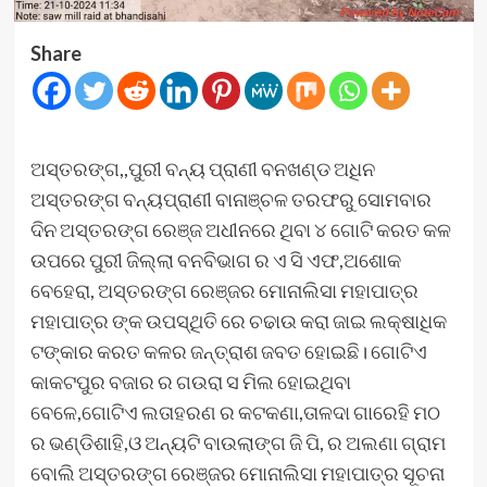
Share
ଅସ୍ତରଙ୍ଗ,,ପୁରୀ ବନ୍ୟ ପ୍ରାଣୀ ବନଖଣ୍ଡ ଅଧିନ
ଅସ୍ତରଙ୍ଗ ବନ୍ୟପ୍ରାଣୀ ବାନାଞ୍ଚଳ ତରଫରୁ ସୋମବାର
ଦିନ ଅସ୍ତରଙ୍ଗ ରେଞ୍ଜ ଅଧୀନରେ ଥିବା ୪ ଗୋଟି କରତ କଳ
ଉପରେ ପୁରୀ ଜିଲ୍ଲା ବନବିଭାଗ ର ଏ ସି ଏଫ,ଅଶୋକ
ବେହେରା, ଅସ୍ତରଙ୍ଗ ରେଞ୍ଜର ମୋନାଲିସା ମହାପାତ୍ର
ମହାପାତ୍ର ଙ୍କ ଉପସ୍ଥିତି ରେ ଚଢାଉ କରା ଜାଇ ଲକ୍ଷାଧିକ
ଟଙ୍କାର କରତ କଳର ଜନ୍ତ୍ରାଶ ଜବତ ହୋଇଛି। ଗୋଟିଏ
କାକଟପୁର ବଜାର ର ଗଉରା ସ ମିଲ ହୋଇଥିବା
ବେଳେ,ଗୋଟିଏ ଲତାହରଣ ର କଟକଣା,ତାଳଦା ଗାରେହି ମଠ
ର ଭଣ୍ଡିଶାହି,ଓ ଅନ୍ୟଟି ବାଉଲାଙ୍ଗ ଜି ପି, ର ଅଲଣା ଗ୍ରାମ
ବୋଲି ଅସ୍ତରଙ୍ଗ ରେଞ୍ଜର ମୋନାଲିସା ମହାପାତ୍ର ସୂଚନା