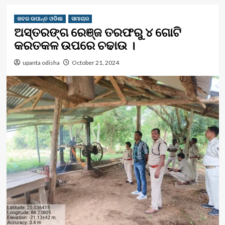
ଖବର ଉପାନ୍ତ ଓଡିଶା
ସମାଚାର
ଅସ୍ତରଙ୍ଗ ରେଞ୍ଜ ତରଫରୁ ୪ ଗୋଟି
କରତକଳ ଉପରେ ଚଢାଉ ।
upanta odisha
October 21, 2024