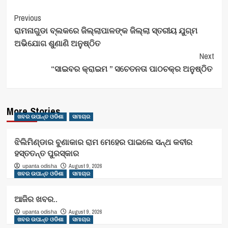
Post
Previous
ରାମନାଗୁଡା ବ୍ଲକରେ ଜିଲ୍ଲାପାଳଙ୍କ ଜିଲ୍ଲା ସ୍ତରୀୟ ଯୁଗ୍ମ
Navigation
ଅଭିଯୋଗ ଶୁଣାଣି ଅନୁଷ୍ଠିତ
Next
“ସାଇବର କ୍ରାଇମ ” ସଚେତନତା ପାଠଚକ୍ର ଅନୁଷ୍ଠିତ
More Stories
ଖବର ଉପାନ୍ତ ଓଡିଶା
ସମାଚାର
ଝିଲିମିଣ୍ଡାର ବୁଣାକାର ରାମ ମେହେର ପାଇଲେ ସନ୍ଥ କବୀର
ହସ୍ତତନ୍ତ ପୁରସ୍କାର
August 9, 2026
upanta odisha
ଖବର ଉପାନ୍ତ ଓଡିଶା
ସମାଚାର
ଆଜିର ଖବର..
August 9, 2026
upanta odisha
ଖବର ଉପାନ୍ତ ଓଡିଶା
ସମାଚାର