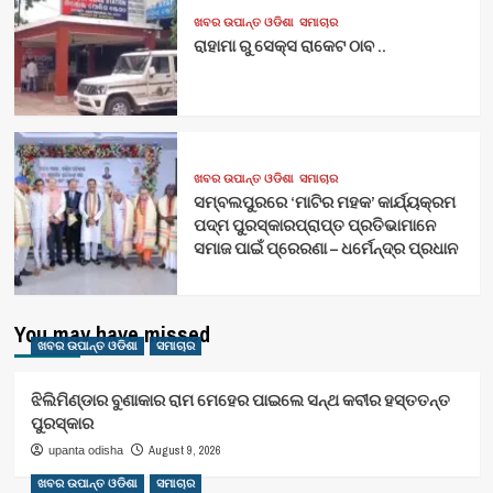
ଖବର ଉପାନ୍ତ ଓଡିଶା
ସମାଚାର
ରାହାମା ରୁ ସେକ୍ସ ରାକେଟ ଠାବ ..
ଖବର ଉପାନ୍ତ ଓଡିଶା
ସମାଚାର
ସମ୍ବଲପୁରରେ ‘ମାଟିର ମହକ’ କାର୍ଯ୍ୟକ୍ରମ
ପଦ୍ମ ପୁରସ୍କାରପ୍ରାପ୍ତ ପ୍ରତିଭାମାନେ
ସମାଜ ପାଇଁ ପ୍ରେରଣା – ଧର୍ମେନ୍ଦ୍ର ପ୍ରଧାନ
You may have missed
ଖବର ଉପାନ୍ତ ଓଡିଶା
ସମାଚାର
ଝିଲିମିଣ୍ଡାର ବୁଣାକାର ରାମ ମେହେର ପାଇଲେ ସନ୍ଥ କବୀର ହସ୍ତତନ୍ତ
ପୁରସ୍କାର
August 9, 2026
upanta odisha
ଖବର ଉପାନ୍ତ ଓଡିଶା
ସମାଚାର