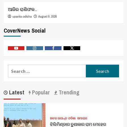
ଆଜିର ରାଶିଫଳ..
August 9, 2026
upanta odisha
CoverNews Social
Youtube
Vimeo
Facebook
Twitter
Search
for:
Latest
Popular
Trending
ଖବର ଉପାନ୍ତ ଓଡିଶା
ସମାଚାର
ଝିଲିମିଣ୍ଡାର ବୁଣାକାର ରାମ ମେହେର