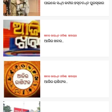
ପାଇଲେ ସନ୍ଥ କବୀର ହସ୍ତତନ୍ତ ପୁରସ୍କାର
ଖବର ଉପାନ୍ତ ଓଡିଶା
ସମାଚାର
ଆଜିର ଖବର..
ଖବର ଉପାନ୍ତ ଓଡିଶା
ସମାଚାର
ଆଜିର ରାଶିଫଳ..