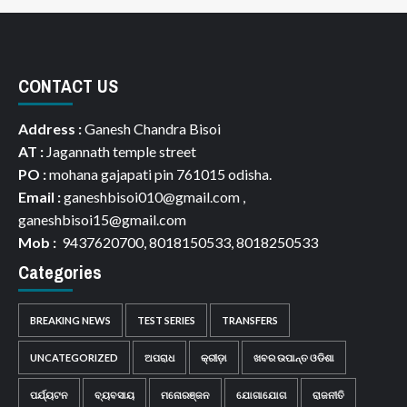
CONTACT US
Address :
Ganesh Chandra Bisoi
AT :
Jagannath temple street
PO :
mohana gajapati pin 761015 odisha.
Email :
ganeshbisoi010@gmail.com ,
ganeshbisoi15@gmail.com
Mob :
9437620700, 8018150533, 8018250533
Categories
BREAKING NEWS
TEST SERIES
TRANSFERS
UNCATEGORIZED
ଅପରାଧ
କ୍ରୀଡ଼ା
ଖବର ଉପାନ୍ତ ଓଡିଶା
ପର୍ଯ୍ୟଟନ
ବ୍ୟବସାୟ
ମନୋରଞ୍ଜନ
ଯୋଗାଯୋଗ
ରାଜନୀତି