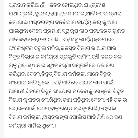
ପ୍ରଦାନ କରିଛନ୍ତି । ଜବତ ହୋଇଥିବା ଯନ୍ତ୍ରାଂଶ
ଯଥା,ଟ୍ରଲି, ହୁଇଲ,ବ୍ୟାଣ୍ଡ ସ,ମଟର,ଆଦି କଟର ଦ୍ବାରା
କଟାଯାଇ ଅସ୍ତରଙ୍ଗ ବନବିଭାଗ କାର୍ଯ୍ୟାଳୟ କୁ ଅଣା
ଯାଇଥିବା ବେଳେ ପ୍ରମାଣ ସ୍ୱରୁପ କାଠ ପଟା,କରତ ଗୁଣ୍ଡ
ଆଦି ଜବତ କରା ଜାଇ ଅଛି । ଏହି ସବୁ କାର୍ଯ୍ୟକ୍ରମ ରେ
ଫରେଷ୍ଟର ବବୁଲ ମଳିକ,ରଜସ୍ଵ ବିଭାଗ ର ଆର ଆର,
ବିଦୂତ୍ ବିଭାଗ ର କର୍ମଚାରୀ ପ୍ରଭୁତି ସାମିଲ ରହି କରତ କଳ
ଚାଲୁଥିବା ସ୍ଥାନ ର ସ୍ଥିତାବସ୍ଥା ସମ୍ପର୍କ ରେ ତଦାରଖ
କରିଥିବା ବେଳେ,ବିଦୁତ୍ ବିଭାଗ କର୍ମଚାରୀ ମାନେ ବିଦୁତ୍
ସଂଯୋଗ କାଟି ଥିଲେ । ଏହି ପରି ବେ ଆଇନ କାମ ପାଇଁ
ଆଗାମୀ ଦିନରେ ବିଦୁତ ସଂଯୋଗ ନ ଦେବାକୁ ରେଞ୍ଜର ବିଦୁତ
ବିଭାଗ କୁ ପତ୍ର ଲେଖିଥିବା ଜଣା ପଡ଼ିଥିବା ବେଳେ,ଏହି ଚଢାଉ
ରେ,କୋଣାର୍କ, ଗୋପ,ବାଲୁଖଣ୍ଡ,ବ୍ରହ୍ମଗିରି,ଜଙ୍ଗଲ
ବିଭାଗ କର୍ମଚାରୀ ,ଅସ୍ତରଙ୍ଗ ପୋଲିସ ଆଦି ମିଶି ୪୦ ଜଣ
କର୍ମଚାରୀ ସାମିଲ ଥିଲେ।