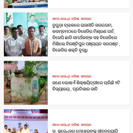
ଖବର ଉପାନ୍ତ ଓଡିଶା
ସମାଚାର
ବୁଗୁଡ଼ା ବ୍ଲକରେ ରାଜନୀତି ସରଗରମ,
କଦମ୍ବମଠରେ ବିଜେଡିର ମିଶ୍ରଣ ପର୍ବ,
ବିଜେପି ଛାଡି ସମର୍ଥକଙ୍କ ସହ ବିଜେଡିରେ
ମିଶିଲେ ବିରଞ୍ଚିପୁର ପଞ୍ଚାୟତ ସରପଞ୍ଚ ,
ବିଜେଡିର ଶକ୍ତି ବୃଦ୍ଧି
ଖବର ଉପାନ୍ତ ଓଡିଶା
ସମାଚାର
ଜଣେ ଲେଖାଏଁ ଶିକ୍ଷୟିତ୍ରୀରେ ଚାଲିଛି ୨ଟି
ବିଦ୍ୟାଳୟ , ପ୍ରତିକାର ଦାବି
ଖବର ଉପାନ୍ତ ଓଡିଶା
ସମାଚାର
ଡ଼. ସୁରେନ୍ଦ୍ର ମେହେରଙ୍କୁ ଜୀବନବ୍ୟାପି