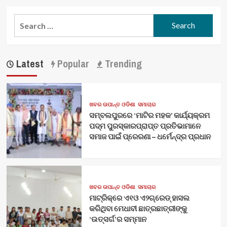
Search
for:
Latest
Popular
Trending
ଖବର ଉପାନ୍ତ ଓଡିଶା
ସମାଚାର
ସମ୍ବଲପୁରରେ ‘ମାଟିର ମହକ’ କାର୍ଯ୍ୟକ୍ରମ
ପଦ୍ମ ପୁରସ୍କାରପ୍ରାପ୍ତ ପ୍ରତିଭାମାନେ
ସମାଜ ପାଇଁ ପ୍ରେରଣା – ଧର୍ମେନ୍ଦ୍ର ପ୍ରଧାନ
ଖବର ଉପାନ୍ତ ଓଡିଶା
ସମାଚାର
ମାଟ୍ରିକ୍‌ରେ ଏ୧ଓ ଏ୨ଗ୍ରେଡ୍‌ ହାସଲ
କରିଥିବା ମେଧାବୀ ଛାତ୍ରଛାତ୍ରୀଙ୍କୁ
‘ଉତ୍ସର୍ଗ’ର ସମ୍ମାନ