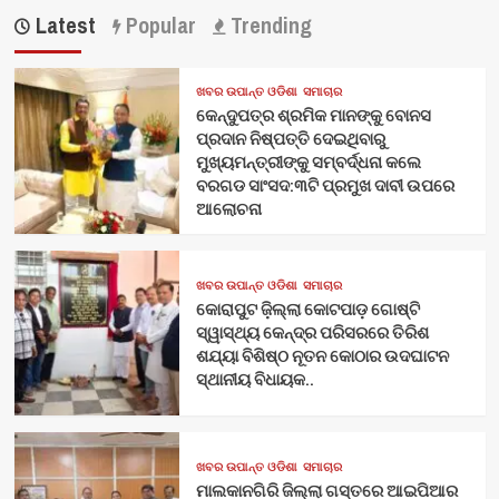
Latest
Popular
Trending
ଖବର ଉପାନ୍ତ ଓଡିଶା
ସମାଚାର
କେନ୍ଦୁପତ୍ର ଶ୍ରମିକ ମାନଙ୍କୁ ବୋନସ
ପ୍ରଦାନ ନିଷ୍ପତ୍ତି ଦେଇଥିବାରୁ
ମୁଖ୍ୟମନ୍ତ୍ରୀଙ୍କୁ ସମ୍ବର୍ଦ୍ଧନା କଲେ
ବରଗଡ ସାଂସଦ:୩ଟି ପ୍ରମୁଖ ଦାବୀ ଉପରେ
ଆଲୋଚନା
ଖବର ଉପାନ୍ତ ଓଡିଶା
ସମାଚାର
କୋରାପୁଟ ଜ଼ିଲ୍ଲା କୋଟପାଡ଼ ଗୋଷ୍ଟି
ସ୍ୱାସ୍ଥ୍ୟ କେନ୍ଦ୍ର ପରିସରରେ ତିରିଶ
ଶଯ୍ୟା ବିଶିଷ୍ଠ ନୂତନ କୋଠାର ଉଦଘାଟନ
ସ୍ଥାନୀୟ ବିଧାୟକ..
ଖବର ଉପାନ୍ତ ଓଡିଶା
ସମାଚାର
ମାଲକାନଗିରି ଜିଲ୍ଲା ଗସ୍ତରେ ଆଇପିଆର