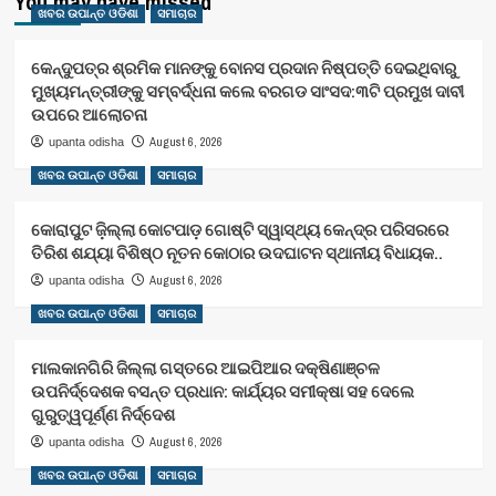
You may have missed
ଖବର ଉପାନ୍ତ ଓଡିଶା
ସମାଚାର
କେନ୍ଦୁପତ୍ର ଶ୍ରମିକ ମାନଙ୍କୁ ବୋନସ ପ୍ରଦାନ ନିଷ୍ପତ୍ତି ଦେଇଥିବାରୁ
ମୁଖ୍ୟମନ୍ତ୍ରୀଙ୍କୁ ସମ୍ବର୍ଦ୍ଧନା କଲେ ବରଗଡ ସାଂସଦ:୩ଟି ପ୍ରମୁଖ ଦାବୀ
ଉପରେ ଆଲୋଚନା
August 6, 2026
upanta odisha
ଖବର ଉପାନ୍ତ ଓଡିଶା
ସମାଚାର
କୋରାପୁଟ ଜ଼ିଲ୍ଲା କୋଟପାଡ଼ ଗୋଷ୍ଟି ସ୍ୱାସ୍ଥ୍ୟ କେନ୍ଦ୍ର ପରିସରରେ
ତିରିଶ ଶଯ୍ୟା ବିଶିଷ୍ଠ ନୂତନ କୋଠାର ଉଦଘାଟନ ସ୍ଥାନୀୟ ବିଧାୟକ..
August 6, 2026
upanta odisha
ଖବର ଉପାନ୍ତ ଓଡିଶା
ସମାଚାର
ମାଲକାନଗିରି ଜିଲ୍ଲା ଗସ୍ତରେ ଆଇପିଆର ଦକ୍ଷିଣାଞ୍ଚଳ
ଉପନିର୍ଦ୍ଦେଶକ ବସନ୍ତ ପ୍ରଧାନ: କାର୍ଯ୍ୟର ସମୀକ୍ଷା ସହ ଦେଲେ
ଗୁରୁତ୍ୱପୂର୍ଣ୍ଣ ନିର୍ଦ୍ଦେଶ
August 6, 2026
upanta odisha
ଖବର ଉପାନ୍ତ ଓଡିଶା
ସମାଚାର