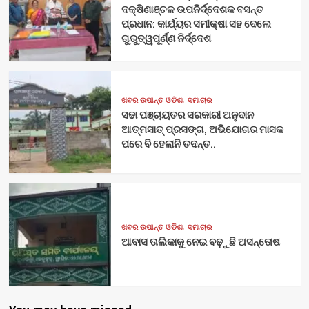
ଦକ୍ଷିଣାଞ୍ଚଳ ଉପନିର୍ଦ୍ଦେଶକ ବସନ୍ତ
ପ୍ରଧାନ: କାର୍ଯ୍ୟର ସମୀକ୍ଷା ସହ ଦେଲେ
ଗୁରୁତ୍ୱପୂର୍ଣ୍ଣ ନିର୍ଦ୍ଦେଶ
ଖବର ଉପାନ୍ତ ଓଡିଶା
ସମାଚାର
ସଢା ପଞ୍ଚାୟତର ସରକାରୀ ଅନୁଦାନ
ଆତ୍ମସାତ୍ ପ୍ରସଙ୍ଗ, ଅଭିଯୋଗର ମାସକ
ପରେ ବି ହେଲାନି ତଦନ୍ତ..
ଖବର ଉପାନ୍ତ ଓଡିଶା
ସମାଚାର
ଆବାସ ତାଲିକାକୁ ନେଇ ବଢ଼ୁଛି ଅସନ୍ତୋଷ