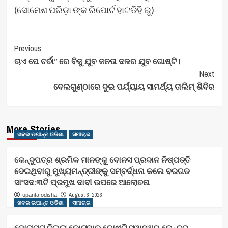
(ସୋମେଶ ପରିଡ଼ା ଙ୍କ ରିପୋର୍ଟ ହାଟଡିହି ରୁ)
Post
Previous
ଚାଏ ପେ ଚର୍ଚା” ରେ ବିଜୁ ଯୁବ ଜନତା ଦଳର ଯୁବ ଗୋଷ୍ଟି।
Navigation
Next
ବେଲଗୁଣ୍ଠାରେ ଦୁଇ ପର୍ଯ୍ୟାୟ ସାମର୍ଥ୍ୟ ତାଲିମ୍ ଶିବିର
More Stories
ଖବର ଉପାନ୍ତ ଓଡିଶା
ସମାଚାର
କେନ୍ଦୁପତ୍ର ଶ୍ରମିକ ମାନଙ୍କୁ ବୋନସ ପ୍ରଦାନ ନିଷ୍ପତ୍ତି
ଦେଇଥିବାରୁ ମୁଖ୍ୟମନ୍ତ୍ରୀଙ୍କୁ ସମ୍ବର୍ଦ୍ଧନା କଲେ ବରଗଡ
ସାଂସଦ:୩ଟି ପ୍ରମୁଖ ଦାବୀ ଉପରେ ଆଲୋଚନା
August 6, 2026
upanta odisha
ଖବର ଉପାନ୍ତ ଓଡିଶା
ସମାଚାର
କୋରାପୁଟ ଜ଼ିଲ୍ଲା କୋଟପାଡ଼ ଗୋଷ୍ଟି ସ୍ୱାସ୍ଥ୍ୟ କେନ୍ଦ୍ର