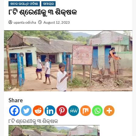
ଖବର ଉପାନ୍ତ ଓଡିଶା
ସମାଚାର
୮ଟି ଶ୍ରେଣୀକୁ ୩ ଶିକ୍ଷକ
upanta odisha
August 12, 2023
Share
୮ଟି ଶ୍ରେଣୀକୁ ୩ ଶିକ୍ଷକ