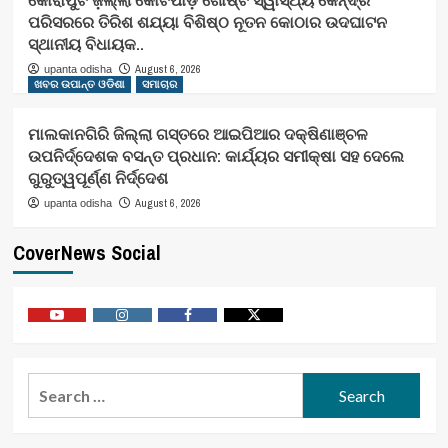
ପରିସରରେ ତିରିଶ ଶଯ୍ୟା ବିଶିଷ୍ଠ ନୂତନ କୋଠାର ଉଦଘାଟନ
ସ୍ଥାନୀୟ ବିଧାୟକ..
August 6, 2026
upanta odisha
ଖବର ଉପାନ୍ତ ଓଡିଶା
ସମାଚାର
ମାଲକାନଗିରି ଜିଲ୍ଲା ଗସ୍ତରେ ଆଇପିଆର ଦକ୍ଷିଣାଞ୍ଚଳ
ଉପନିର୍ଦ୍ଦେଶକ ବସନ୍ତ ପ୍ରଧାନ: କାର୍ଯ୍ୟର ସମୀକ୍ଷା ସହ ଦେଲେ
ଗୁରୁତ୍ୱପୂର୍ଣ୍ଣ ନିର୍ଦ୍ଦେଶ
August 6, 2026
upanta odisha
CoverNews Social
Youtube
Vimeo
Facebook
Twitter
Search
for: