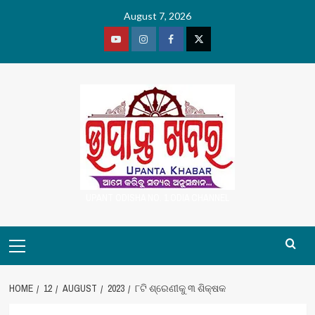
Skip
August 7, 2026
to
content
Youtube
Vimeo
Facebook
Twitter
UPANT ODISHA NO. 1 ODIA CHANNEL
Primary
Menu
HOME
12
AUGUST
2023
୮ଟି ଶ୍ରେଣୀକୁ ୩ ଶିକ୍ଷକ