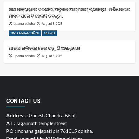
ସଢା ପଞ୍ଚାୟତର ସରକାରୀ ଅନୁଦାନ ଆତ୍ମସାତ୍ ପ୍ରସଙ୍ଗ, ଅଭିଯୋଗର
ମାସକ ପରେ ବି ହେଲାନି ତଦନ୍ତ..
August 6, 2026
upanta odisha
ଖବର ଉପାନ୍ତ ଓଡିଶା
ସମାଚାର
ଆବାସ ତାଲିକାକୁ ନେଇ ବଢ଼ୁଛି ଅସନ୍ତୋଷ
August 6, 2026
upanta odisha
CONTACT US
Address :
Ganesh Chandra Bisoi
AT :
Jagannath temple street
PO :
mohana gajapati pin 761015 odisha.
Email :
ganeshbisoi010@gmail.com ,