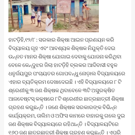
ହାଟଡ଼ିହି,୧୨/୮ : ସରକାର ଶିକ୍ଷା ଆଇନ ପ୍ରଣୟନ କରି
ବିଦ୍ୟାଳୟ ଗୃହ ଏବଂ ଆବଶ୍ୟକ ଶିକ୍ଷକ ନିଯୁକ୍ତି ଦେଇ
ଉନ୍ନତ ମାନର ଶିକ୍ଷା ଯୋଗାଇ ଦେବାକୁ ଯୋଜନା କରିଥିବା
ବେଳେ କେନ୍ଦୁଝର ଜିଲା ହାଟଡ଼ିହି ବ୍ଲକର ଆଦିବାସୀ ବହୁଳ
ଧନୁର୍ଜୟପୁର ପଂଚାୟତର ଗୋପବନ୍ଧୁ ନୋଡ଼ାଲ ବିଦ୍ୟାଳୟରେ
ଏହାର ବ୍ୟତିକ୍ରମ ଦେଖାଦେଇଛି । ଏହି ବିଦ୍ୟାଳୟରେ ୮ ଟି
ଶ୍ରେଣୀକୁ ୩ ଜଣ ଶିକ୍ଷକ ଥିବାବେଳେ ୩ଟି ଅସୁରକ୍ଷିତ
ଆଜବେଷ୍ଟସ୍ କକ୍ଷରେ ୮ଟି ଶ୍ରେଣୀର ଛାତ୍ରଛାତ୍ରୀ ଶିକ୍ଷା
ଗ୍ରହଣ କରୁଛନ୍ତି । ଜଣେ ଶିକ୍ଷକ ସରକାରଙ୍କ ବିଭିନ୍ନ
କାର୍ଯ୍ୟକ୍ରମ, ତାଲିମ ଓ ଅଫିସ କାମରେ ବାହାରକୁ ଗଲେ ଦୁଇ
ଜଣ ଶିକ୍ଷକ ବିଦ୍ୟାଳୟରେ ରହିଥାନ୍ତି । ବିଦ୍ୟାଳୟଟିରେ
୧୬୦ ଜଣ ଛାତ୍ରଛାତ୍ରୀ ଶିକ୍ଷା ଗ୍ରହଣ କରୁଛନ୍ତି । ଏପରି