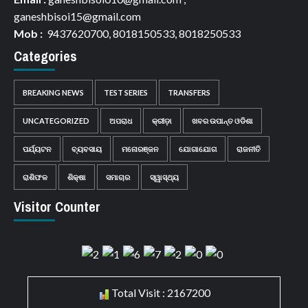
ganeshbisoi15@gmail.com
Mob :
9437620700, 8018150533, 8018250533
Categories
BREAKING NEWS
TEST SERIES
TRANSFERS
UNCATEGORIZED
ଅପରାଧ
କ୍ରୀଡ଼ା
ଖବର ଉପାନ୍ତ ଓଡିଶା
ପର୍ଯ୍ୟଟନ
ବ୍ୟବସାୟ
ମନୋରଞ୍ଜନ
ଯୋଗାଯୋଗ
ରାଜନୀତି
ରାଶିଫଳ
ଶିକ୍ଷା
ସମାଚାର
ସ୍ୱାସ୍ଥ୍ୟ
Visitor Counter
Total Visit : 2167200