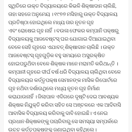
ସ୍ଥିତିରେ ଉକ୍ତ ବିଦ୍ୟାଳୟରେ କିଭଳି ଶିକ୍ଷାଦାନ ଚାଲିଛି,
ତାହା ସହଜେ ଅନୁମେୟ । ୧୯୭୭ ମସିହାରୁ ଉକ୍ତ ବିଦ୍ୟାଳୟ
ପ୍ରତିଷ୍ଠା ହୋଇଥିଲେ ମଧ୍ୟ ତାର ନୂତନ ଗୃହ
ଏବଂ ରୋଷେଇ ଗୃହ ନାହିଁ । ବଉଳା ଫେକର କମ୍ପାନି ପକ୍ଷରୁ
ବିଦ୍ୟାଳୟକୁ ଆଜବେଷ୍ଟସ୍ ଘର ଯୋଗାଇ ଦିଆଯାଇଥିବା
ବେଳେ ସେହି ଗୃହରେ ଏଯାବତ୍ ଶିକ୍ଷାଦାନ ଚାଲିଛି । ଉକ୍ତ
ଆଜବେଷ୍ଟସ୍‌ ଗୃହଗୁଡ଼ିକ ବହୁ ସମୟରେ ଅସୁରକ୍ଷିତ
ହୋଇପଡୁଥ‌ିବା ବେଳେ ଶିକ୍ଷକ ମାନେ ମରାମତି କରିଥାନ୍ତି ।
କମ୍ପାନୀ ଗୃହରେ ଦୀର୍ଘ ବର୍ଷ ଧରି ବିଦ୍ୟାଳୟ ଚାଲିଥିବା ବେଳେ
ବିଦ୍ୟାଳୟର କର୍ତ୍ତୃପକ୍ଷ ସେମାନଙ୍କ ମାସିକ ରିପୋର୍ଟରେ
ଗୃହ ନଥ‌ିବା ଦର୍ଶାଉଥିଲେ ମଧ୍ୟ ନୂତନ ଗୃହ ନିର୍ମାଣ
କରାଯାଉନାହିଁ । ଜିଲାପାଳ ଏଦିଗରେ ଦୃଷ୍ଟି ଦେଇ ଆବଶ୍ୟକ
ଶିକ୍ଷକ ନିଯୁକ୍ତି କରିବା ସହିତ ସେ ଅଞ୍ଚଳରେ ଏକ ଆଦିବାସି
ଆବାସିକ ବିଦ୍ୟାଳୟ କରିବାକୁ ଦାବି ହୋଇଛି। ଏ ନେଇ
ପ୍ରଧାନ ଶିକ୍ଷକଙ୍କୁ ପଚାରିବାରୁ ସେ ସମସ୍ୟା ସମ୍ପର୍କରେ
ଉଚ୍ଚ କର୍ତ୍ତୃପକ୍ଷଙ୍କୁ ଜଣାଇଥିବା କହିଥିଲେ।