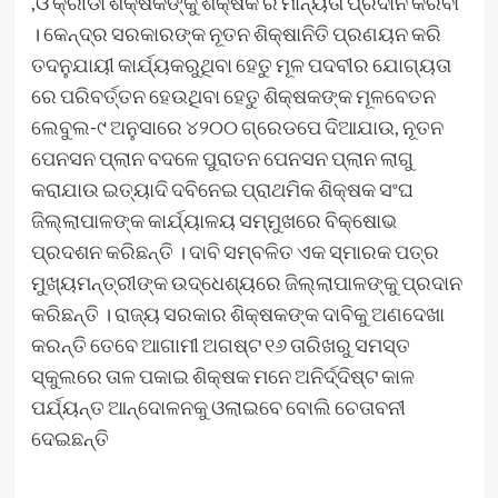
,ଓ କ୍ରୀଡା ଶିକ୍ଷକଙ୍କୁ ଶିକ୍ଷକ ର ମାନ୍ୟତା ପ୍ରଦାନ କରିବା
। କେନ୍ଦ୍ର ସରକାରଙ୍କ ନୂତନ ଶିକ୍ଷାନିତି ପ୍ରଣୟନ କରି
ତଦନୁଯାୟୀ କାର୍ଯ୍ୟକରୁଥିବା ହେତୁ ମୂଳ ପଦବୀର ଯୋଗ୍ୟତା
ରେ ପରିବର୍ତ୍ତନ ହେଉଥିବା ହେତୁ ଶିକ୍ଷକଙ୍କ ମୂଳବେତନ
ଲେବୁଲ-୯ ଅନୁସାରେ ୪୨୦୦ ଗ୍ରେଡପେ ଦିଆଯାଉ, ନୂତନ
ପେନସନ ପ୍ଲାନ ବଦଳେ ପୁରାତନ ପେନସନ ପ୍ଲାନ ଲାଗୁ
କରାଯାଉ ଇତ୍ୟାଦି ଦବିନେଇ ପ୍ରାଥମିକ ଶିକ୍ଷକ ସଂଘ
ଜିଲ୍ଲାପାଳଙ୍କ କାର୍ଯ୍ୟାଳୟ ସମ୍ମୁଖରେ ବିକ୍ଷୋଭ
ପ୍ରଦଶନ କରିଛନ୍ତି । ଦାବି ସମ୍ବଳିତ ଏକ ସ୍ମାରକ ପତ୍ର
ମୁଖ୍ୟମନ୍ତ୍ରୀଙ୍କ ଉଦ୍ଧେଶ୍ୟରେ ଜିଲ୍ଲାପାଳଙ୍କୁ ପ୍ରଦାନ
କରିଛନ୍ତି । ରାଜ୍ୟ ସରକାର ଶିକ୍ଷକଙ୍କ ଦାବିକୁ ଅଣଦେଖା
କରନ୍ତି ତେବେ ଆଗାମୀ ଅଗଷ୍ଟ ୧୬ ତାରିଖରୁ ସମସ୍ତ
ସ୍କୁଲରେ ତାଳ ପକାଇ ଶିକ୍ଷକ ମନେ ଅନିର୍ଦ୍ଦିଷ୍ଟ କାଳ
ପର୍ଯ୍ୟନ୍ତ ଆନ୍ଦୋଳନକୁ ଓଲାଇବେ ବୋଲି ଚେତାବନୀ
ଦେଇଛନ୍ତି