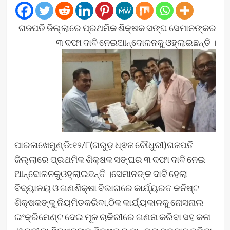
ଗଜପତି ଜିଲ୍ଲାରେ ପ୍ରଥମିକ ଶିକ୍ଷକ ସଙ୍ଘ ସେମାନଙ୍କର
୩ ଦଫା ଦାବି ନେଇଆନ୍ଦୋଳନକୁ ଓହ୍ଲାଇଛନ୍ତି ।
ପାରଳାଖେମୁଣ୍ଡି:୧୨/୮(ଗରୁଡ଼ ଧ୍ଵଜ ଚୌଧୁରୀ)ଗଜପତି
ଜିଲ୍ଲାରେ ପ୍ରଥମିକ ଶିକ୍ଷକ ସଙ୍ଘର ୩ ଦଫା ଦାବି ନେଇ
ଆନ୍ଦୋଳନକୁଓହ୍ଲାଇଛନ୍ତି ।ସେମାନଙ୍କ ଦାବି ହେଲା
ବିଦ୍ୟାଳୟ ଓ ଗଣଶିକ୍ଷା ବିଭାଗରେ କାର୍ଯ୍ୟରତ କନିଷ୍ଟ
ଶିକ୍ଷକଙ୍କୁ ନିୟମିତକରିବା,ଠିକ କାର୍ଯ୍ୟକାଳକୁ ନୋସନାଲ
ଇଂକ୍ରିମେଣ୍ଟ ଦେଇ ମୂଳ ଚାକିରୀରେ ଗଣନା କରିବା ସହ କଳା