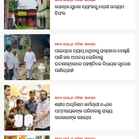
ଲହଣ୍ଡା ୟୁକୋ ବ୍ୟାଂକରୁ ଚୋରୀ ଉଦ୍ୟମ
ବିଫଳ
ଖବର ଉପାନ୍ତ ଓଡିଶା
ସମାଚାର
ପାଇପ୍‌ରେ ଟ୍ୟାପ୍‌ ନଥିବାରୁ ରାସ୍ତାରେ ବୋହୁଛି
ପାଣି ଜଳ ଅପଚୟ ରୋକିବାକୁ
ଘଟଣାସ୍ଥଳରେ ପହଞ୍ଚିଲେ ବିଧାୟକ ରୂପେଶ
ପାଣିଗ୍ରାହୀ
ଖବର ଉପାନ୍ତ ଓଡିଶା
ସମାଚାର
ଶହୀଦ ଅଗ୍ନିଶମ କର୍ମଚାରୀ ଚନ୍ଦନ
ପଟ୍ଟନାୟକଙ୍କ ପରିବାରକୁ ରାଜ୍ୟ
ସରକାରଙ୍କ ସହାୟତା
ଖବର ଉପାନ୍ତ ଓଡିଶା
ସମାଚାର