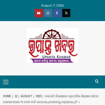
Skip
August 7, 2026
to
content
Youtube
Vimeo
Facebook
Twitter
UPANT ODISHA NO. 1 ODIA CHANNEL
Primary
Menu
HOME
12
AUGUST
2023
ଗଜପତି ଜିଲ୍ଲାରେ ପ୍ରଥମିକ ଶିକ୍ଷକ ସଙ୍ଘ
ସେମାନଙ୍କର ୩ ଦଫା ଦାବି ନେଇଆନ୍ଦୋଳନକୁ ଓହ୍ଲାଇଛନ୍ତି ।