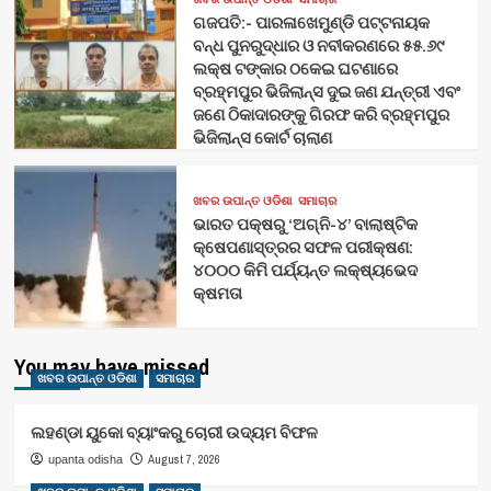
ଗଜପତି:- ପାରଳାଖେମୁଣ୍ଡି ପଟ୍ଟନାୟକ
ବନ୍ଧ ପୁନରୁଦ୍ଧାର ଓ ନବୀକରଣରେ ୫୫.୬୯
ଲକ୍ଷ ଟଙ୍କାର ଠକେଇ ଘଟଣାରେ
ବ୍ରହ୍ମପୁର ଭିଜିଲାନ୍ସ ଦୁଇ ଜଣ ଯନ୍ତ୍ରୀ ଏବଂ
ଜଣେ ଠିକାଦାରଙ୍କୁ ଗିରଫ କରି ବ୍ରହ୍ମପୁର
ଭିଜିଲାନ୍ସ କୋର୍ଟ ଚାଲାଣ
ଖବର ଉପାନ୍ତ ଓଡିଶା
ସମାଚାର
ଭାରତ ପକ୍ଷରୁ ‘ଅଗ୍ନି-୪’ ବାଲାଷ୍ଟିକ
କ୍ଷେପଣାସ୍ତ୍ରର ସଫଳ ପରୀକ୍ଷଣ:
୪୦୦୦ କିମି ପର୍ଯ୍ୟନ୍ତ ଲକ୍ଷ୍ୟଭେଦ
କ୍ଷମତା
You may have missed
ଖବର ଉପାନ୍ତ ଓଡିଶା
ସମାଚାର
ଲହଣ୍ଡା ୟୁକୋ ବ୍ୟାଂକରୁ ଚୋରୀ ଉଦ୍ୟମ ବିଫଳ
August 7, 2026
upanta odisha