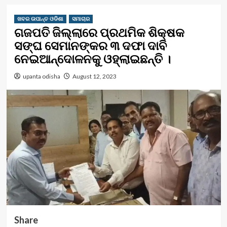
ଖବର ଉପାନ୍ତ ଓଡିଶା
ସମାଚାର
ଗଜପତି ଜିଲ୍ଲାରେ ପ୍ରଥମିକ ଶିକ୍ଷକ
ସଙ୍ଘ ସେମାନଙ୍କର ୩ ଦଫା ଦାବି
ନେଇଆନ୍ଦୋଳନକୁ ଓହ୍ଲାଇଛନ୍ତି ।
upanta odisha
August 12, 2023
Share