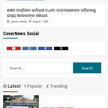
ଶହୀଦ ଅଗ୍ନିଶମ କର୍ମଚାରୀ ଚନ୍ଦନ ପଟ୍ଟନାୟକଙ୍କ ପରିବାରକୁ
ରାଜ୍ୟ ସରକାରଙ୍କ ସହାୟତା
August 7, 2026
upanta odisha
CoverNews Social
Youtube
Vimeo
Facebook
Twitter
Search
for:
Latest
Popular
Trending
ଖବର ଉପାନ୍ତ ଓଡିଶା
ସମାଚାର