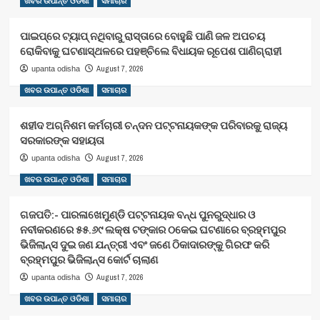
ଖବର ଉପାନ୍ତ ଓଡିଶା
ସମାଚାର
ପାଇପ୍‌ରେ ଟ୍ୟାପ୍‌ ନଥିବାରୁ ରାସ୍ତାରେ ବୋହୁଛି ପାଣି ଜଳ ଅପଚୟ
ରୋକିବାକୁ ଘଟଣାସ୍ଥଳରେ ପହଞ୍ଚିଲେ ବିଧାୟକ ରୂପେଶ ପାଣିଗ୍ରାହୀ
August 7, 2026
upanta odisha
ଖବର ଉପାନ୍ତ ଓଡିଶା
ସମାଚାର
ଶହୀଦ ଅଗ୍ନିଶମ କର୍ମଚାରୀ ଚନ୍ଦନ ପଟ୍ଟନାୟକଙ୍କ ପରିବାରକୁ ରାଜ୍ୟ
ସରକାରଙ୍କ ସହାୟତା
August 7, 2026
upanta odisha
ଖବର ଉପାନ୍ତ ଓଡିଶା
ସମାଚାର
ଗଜପତି:- ପାରଳାଖେମୁଣ୍ଡି ପଟ୍ଟନାୟକ ବନ୍ଧ ପୁନରୁଦ୍ଧାର ଓ
ନବୀକରଣରେ ୫୫.୬୯ ଲକ୍ଷ ଟଙ୍କାର ଠକେଇ ଘଟଣାରେ ବ୍ରହ୍ମପୁର
ଭିଜିଲାନ୍ସ ଦୁଇ ଜଣ ଯନ୍ତ୍ରୀ ଏବଂ ଜଣେ ଠିକାଦାରଙ୍କୁ ଗିରଫ କରି
ବ୍ରହ୍ମପୁର ଭିଜିଲାନ୍ସ କୋର୍ଟ ଚାଲାଣ
August 7, 2026
upanta odisha
ଖବର ଉପାନ୍ତ ଓଡିଶା
ସମାଚାର