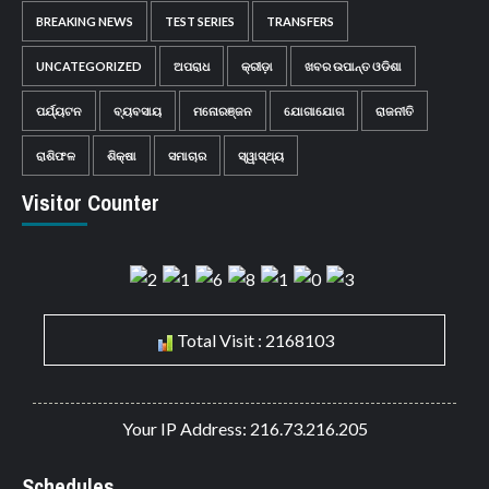
BREAKING NEWS
TEST SERIES
TRANSFERS
UNCATEGORIZED
ଅପରାଧ
କ୍ରୀଡ଼ା
ଖବର ଉପାନ୍ତ ଓଡିଶା
ପର୍ଯ୍ୟଟନ
ବ୍ୟବସାୟ
ମନୋରଞ୍ଜନ
ଯୋଗାଯୋଗ
ରାଜନୀତି
ରାଶିଫଳ
ଶିକ୍ଷା
ସମାଚାର
ସ୍ୱାସ୍ଥ୍ୟ
Visitor Counter
Total Visit : 2168103
Your IP Address: 216.73.216.205
Schedules