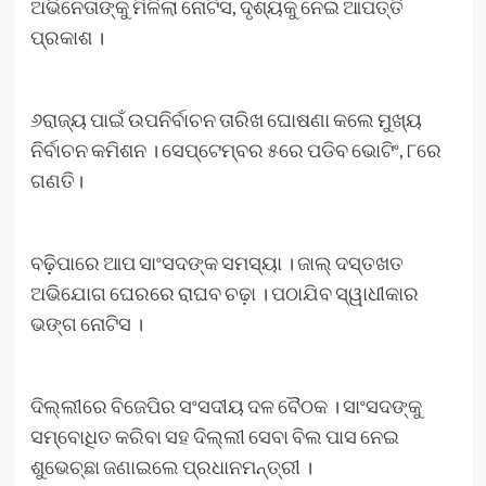
ଅଭିନେତାଙ୍କୁ ମିଳିଲା ନୋଟିସ, ଦୃଶ୍ୟକୁ ନେଇ ଆପତ୍ତି
ପ୍ରକାଶ ।
୬ରାଜ୍ୟ ପାଇଁ ଉପନିର୍ବାଚନ ତାରିଖ ଘୋଷଣା କଲେ ମୁଖ୍ୟ
ନିର୍ବାଚନ କମିଶନ । ସେପ୍ଟେମ୍ବର ୫ରେ ପଡିବ ଭୋଟିଂ, ୮ରେ
ଗଣତି।
ବଢ଼ିପାରେ ଆପ ସାଂସଦଙ୍କ ସମସ୍ୟା । ଜାଲ୍ ଦସ୍ତଖତ
ଅଭିଯୋଗ ଘେରରେ ରାଘବ ଚଢ଼ା । ପଠାଯିବ ସ୍ୱାଧୀକାର
ଭଙ୍ଗ ନୋଟିସ ।
ଦିଲ୍ଲୀରେ ବିଜେପିର ସଂସଦୀୟ ଦଳ ବୈଠକ । ସାଂସଦଙ୍କୁ
ସମ୍ବୋଧିତ କରିବା ସହ ଦିଲ୍ଲୀ ସେବା ବିଲ ପାସ ନେଇ
ଶୁଭେଚ୍ଛା ଜଣାଇଲେ ପ୍ରଧାନମନ୍ତ୍ରୀ ।