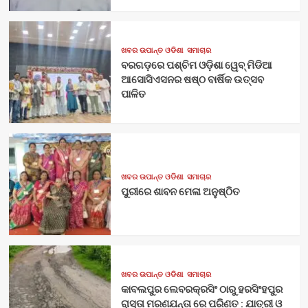
ଖବର ଉପାନ୍ତ ଓଡିଶା
ସମାଚାର
ବରଗଡ଼ରେ ପଶ୍ଚିମ ଓଡ଼ିଶା ୱେବ୍ ମିଡିଆ
ଆସୋସିଏସନର ଷଷ୍ଠ ବାର୍ଷିକ ଉତ୍ସବ
ପାଳିତ
ଖବର ଉପାନ୍ତ ଓଡିଶା
ସମାଚାର
ପୁରୀରେ ଶାବନ ମେଳା ଅନୁଷ୍ଠିତ
ଖବର ଉପାନ୍ତ ଓଡିଶା
ସମାଚାର
କାବଲପୁର ଲେବରକ୍ରସିଂ ଠାରୁ ହରସିଂହପୁର
ରାସ୍ତା ମରଣଯନ୍ତା ରେ ପରିଣତ : ଯାତ୍ରୀ ଓ