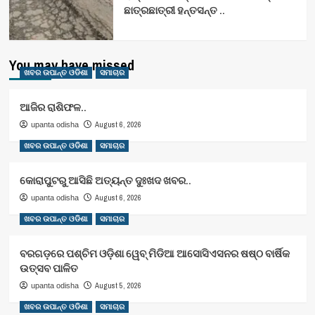
ଛାତ୍ରଛାତ୍ରୀ ହନ୍ତସନ୍ତ ..
You may have missed
ଖବର ଉପାନ୍ତ ଓଡିଶା
ସମାଚାର
ଆଜିର ରାଶିଫଳ..
August 6, 2026
upanta odisha
ଖବର ଉପାନ୍ତ ଓଡିଶା
ସମାଚାର
କୋରାପୁଟରୁ ଆସିଛି ଅତ୍ୟନ୍ତ ଦୁଃଖଦ ଖବର..
August 6, 2026
upanta odisha
ଖବର ଉପାନ୍ତ ଓଡିଶା
ସମାଚାର
ବରଗଡ଼ରେ ପଶ୍ଚିମ ଓଡ଼ିଶା ୱେବ୍ ମିଡିଆ ଆସୋସିଏସନର ଷଷ୍ଠ ବାର୍ଷିକ
ଉତ୍ସବ ପାଳିତ
August 5, 2026
upanta odisha
ଖବର ଉପାନ୍ତ ଓଡିଶା
ସମାଚାର