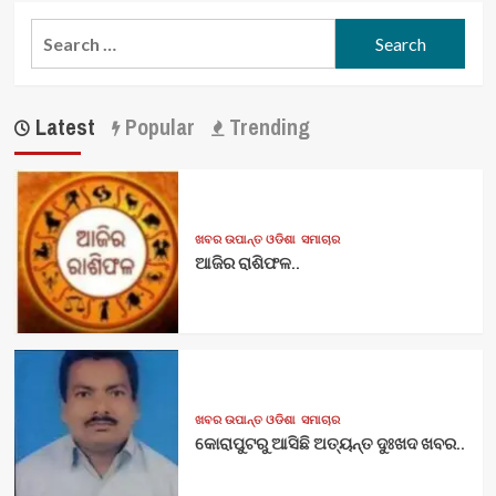
Search
for:
Latest
Popular
Trending
ଖବର ଉପାନ୍ତ ଓଡିଶା
ସମାଚାର
ଆଜିର ରାଶିଫଳ..
ଖବର ଉପାନ୍ତ ଓଡିଶା
ସମାଚାର
କୋରାପୁଟରୁ ଆସିଛି ଅତ୍ୟନ୍ତ ଦୁଃଖଦ ଖବର..