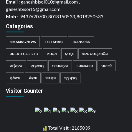
Email :
ganeshbisoi010@gmail.com ,
ganeshbisoi15@gmail.com
Mob :
9437620700, 8018150533, 8018250533
Categories
BREAKING NEWS
TEST SERIES
TRANSFERS
UNCATEGORIZED
ଅପରାଧ
କ୍ରୀଡ଼ା
ଖବର ଉପାନ୍ତ ଓଡିଶା
ପର୍ଯ୍ୟଟନ
ବ୍ୟବସାୟ
ମନୋରଞ୍ଜନ
ଯୋଗାଯୋଗ
ରାଜନୀତି
ରାଶିଫଳ
ଶିକ୍ଷା
ସମାଚାର
ସ୍ୱାସ୍ଥ୍ୟ
Visitor Counter
Total Visit : 2165839