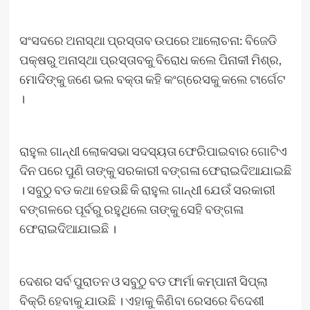
ସଂସଦରେ ଅନାସ୍ଥା ପ୍ରସ୍ତାବ ଉପରେ ଆଲୋଚନା: ବିଜେଡି
ପକ୍ଷରୁ ଅନାସ୍ଥା ପ୍ରସ୍ତାବକୁ ବିରୋଧ କଲେ ପିନାକୀ ମିଶ୍ର,
ମୋଦିଙ୍କୁ ଜଣେ ଭଲ ବକ୍ତା କହି କଂଗ୍ରେସକୁ କଲେ ଟାର୍ଗେଟ
।
ରାହୁଲ ଗାନ୍ଧୀ ଲୋକସଭା ସଦସ୍ୟତା ଫେରିପାଇବାର ଗୋଟିଏ
ଦିନ ପରେ ପୁଣି ତାଙ୍କୁ ସରକାରୀ ବଙ୍ଗଳା ଫେରାଇଦିଆଯାଇଛି
। ସବୁଠୁ ବଡ କଥା ହେଉଛି କି ରାହୁଲ ଗାନ୍ଧୀ ଯେଉଁ ସରକାରୀ
ବଙ୍ଗଳରେ ପୂର୍ବରୁ ରହୁଥିଲେ ତାଙ୍କୁ ସେହି ବଙ୍ଗଳା
ଫେରାଇଦିଆଯାଇଛି ।
ଦେଶର ସର୍ବ ପୁରାତନ ଓ ସବୁଠୁ ବଡ ଫାର୍ମା କମ୍ପାନୀ ସିପ୍ଲା
ବିକ୍ରି ହେବାକୁ ଯାଉଛି । ଏହାକୁ କିଣିବା ରେସରେ ବିଦେଶୀ