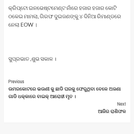
କ୍ରିପ୍ଟୋ ଇନଭେଷ୍ଟମେଣ୍ଟ ନାଁରେ ହଜାର ହଜାର କୋଟି
ଠକେଇ ମାମଲା, ଗିରଫ ଦୁଇଜଣଙ୍କୁ ୪ ଦିନିଆ ରିମାଣ୍ଡରେ
ନେଲା EOW ।
ସୁପ୍ରଭାତ ,ଶୁଭ ସକାଳ ।
Post
Previous
ଉମରକୋଟରେ ଭଉଣୀ କୁ ଛାଡି ଘରକୁ ଫେରୁଥିବା ବେଳେ ଅଜଣା
Navigation
ଗାଡି ଧକ୍କାରେ ବାଇକ୍ ଆରୋହୀ ମୃତ ।
Next
ଆଜିର ରାଶିଫଳ