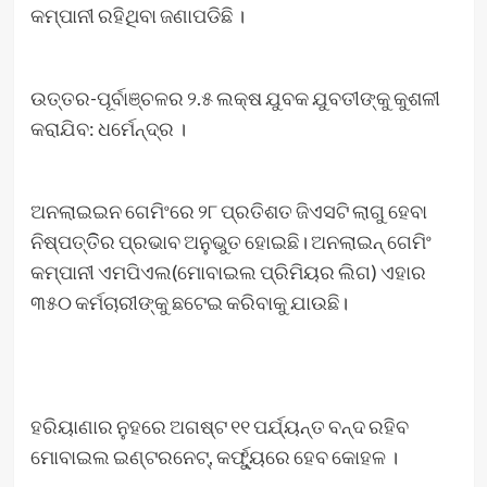
କମ୍ପାନୀ ରହିଥିବା ଜଣାପଡିଛି ।
ଉତ୍ତର-ପୂର୍ବାଞ୍ଚଳର ୨.୫ ଲକ୍ଷ ଯୁବକ ଯୁବତୀଙ୍କୁ କୁଶଳୀ
କରାଯିବ: ଧର୍ମେନ୍ଦ୍ର ।
ଅନଲାଇଇନ ଗେମିଂରେ ୨୮ ପ୍ରତିଶତ ଜିଏସଟି ଲାଗୁ ହେବା
ନିଷ୍ପତ୍ତିିର ପ୍ରଭାବ ଅନୁଭୁତ ହୋଇଛି। ଅନଲାଇନ୍‌ ଗେମିଂ
କମ୍ପାନୀ ଏମପିଏଲ(ମୋବାଇଲ ପ୍ରିମିୟର ଲିଗ) ଏହାର
୩୫୦ କର୍ମଚାରୀଙ୍କୁ ଛଟେଇ କରିବାକୁ ଯାଉଛି।
ହରିୟାଣାର ନୁହରେ ଅଗଷ୍ଟ ୧୧ ପର୍ଯ୍ୟନ୍ତ ବନ୍ଦ ରହିବ
ମୋବାଇଲ ଇଣ୍ଟରନେଟ୍‌, କର୍ଫ୍ୟୁରେ ହେବ କୋହଳ ।