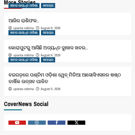
More Stories
ଖବର ଉପାନ୍ତ ଓଡିଶା
ସମାଚାର
ଆଜିର ରାଶିଫଳ..
August 6, 2026
upanta odisha
ଖବର ଉପାନ୍ତ ଓଡିଶା
ସମାଚାର
କୋରାପୁଟରୁ ଆସିଛି ଅତ୍ୟନ୍ତ ଦୁଃଖଦ ଖବର..
August 6, 2026
upanta odisha
ଖବର ଉପାନ୍ତ ଓଡିଶା
ସମାଚାର
ବରଗଡ଼ରେ ପଶ୍ଚିମ ଓଡ଼ିଶା ୱେବ୍ ମିଡିଆ ଆସୋସିଏସନର ଷଷ୍ଠ
ବାର୍ଷିକ ଉତ୍ସବ ପାଳିତ
August 5, 2026
upanta odisha
CoverNews Social
Youtube
Vimeo
Facebook
Twitter