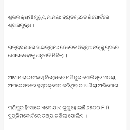
ଶୁଭଲକ୍ଷ୍ମୀ ମୃତ୍ୟୁ ମାମଲା: ବ୍ୟବଚ୍ଛେଦ ରିପୋର୍ଟରେ
ଶ୍ବାସରୁଦ୍ଧ ।
ରାଜ୍ୟସଭାରେ ହାଇଡ୍ରାମା: ଡେରେକ ଓବ୍ରାଏନଙ୍କୁ ଗୃହରେ
ଯୋଗଦେବାକୁ ଅନୁମତି ମିଳିଲା ।
ଆସାମ ରାଇଫଲସ୍‌ ବିରୋଧରେ ମଣିପୁର ପୋଲିସ୍‌ର ଏତଲା,
ଅପରେସନରେ ହସ୍ତକ୍ଷେପ କରିଥିବାର ଆଣିଲା ଅଭିଯୋଗ ।
ମଣିପୁର ହିଂସାରେ ଏବେ ଯାଏ ରୁଜୁ ହୋଇଛି ୬୫୦୦ FIR,
ସୁପ୍ରିମକୋର୍ଟରେ ତଥ୍ୟ ରଖିଲା ପୋଲିସ ।