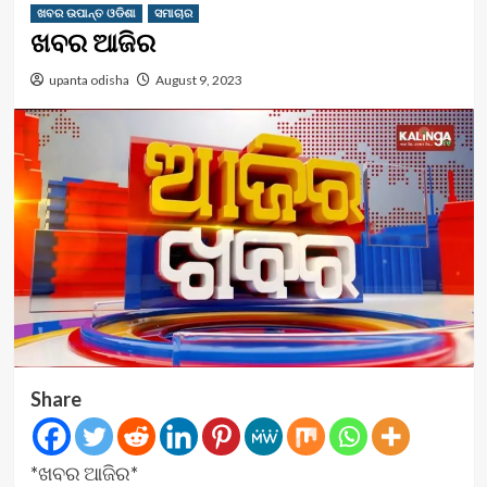
ଖବର ଉପାନ୍ତ ଓଡିଶା
ସମାଚାର
ଖବର ଆଜିର
upanta odisha
August 9, 2023
Share
*ଖବର ଆଜିର*