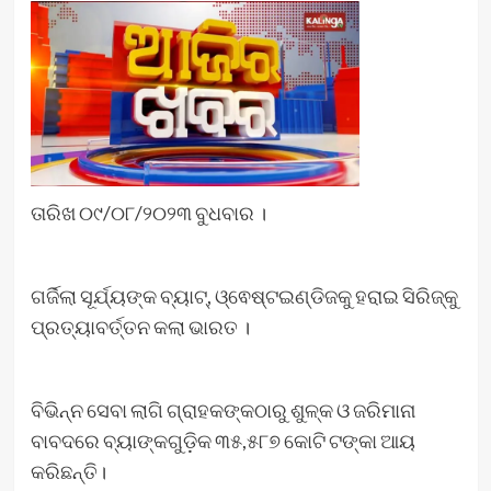
ତାରିଖ ୦୯/୦୮/୨୦୨୩ ବୁଧବାର ।
ଗର୍ଜିଲା ସୂର୍ଯ୍ୟଙ୍କ ବ୍ୟାଟ୍, ଓ୍ଵେଷ୍ଟଇଣ୍ଡିଜକୁ ହରାଇ ସିରିଜ୍‌କୁ
ପ୍ରତ୍ୟାବର୍ତ୍ତନ କଲା ଭାରତ ।
ବିଭିନ୍ନ ସେବା ଲାଗି ଗ୍ରାହକଙ୍କଠାରୁ ଶୁଳ୍କ ଓ ଜରିମାନା
ବାବଦରେ ବ୍ୟାଙ୍କଗୁଡ଼ିକ ୩୫,୫୮୭ କୋଟି ଟଙ୍କା ଆୟ
କରିଛନ୍ତି।