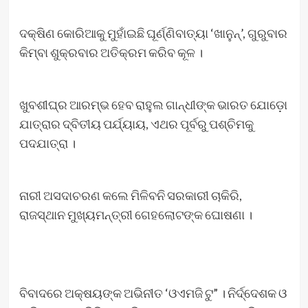
ଦକ୍ଷିଣ କୋରିଆକୁ ମୁହାଁଇଛି ଘୂର୍ଣ୍ଣିବାତ୍ୟା ‘ଖାନୁନ୍’, ଗୁରୁବାର
କିମ୍ବା ଶୁକ୍ରବାର ଅତିକ୍ରମ କରିବ କୂଳ ।
ଖୁବଶୀଘ୍ର ଆରମ୍ଭ ହେବ ରାହୁଲ ଗାନ୍ଧୀଙ୍କ ଭାରତ ଯୋଡ଼ୋ
ଯାତ୍ରାର ଦ୍ବିତୀୟ ପର୍ଯ୍ୟାୟ, ଏଥର ପୂର୍ବରୁ ପଶ୍ଚିମକୁ
ପଦଯାତ୍ରା ।
ନାରୀ ଅସଦାଚରଣ କଲେ ମିଳିବନି ସରକାରୀ ଚାକିରି,
ରାଜସ୍ଥାନ ମୁଖ୍ୟମନ୍ତ୍ରୀ ଗେହଲୋଟଙ୍କ ଘୋଷଣା ।
ବିବାଦରେ ଅକ୍ଷୟଙ୍କ ଅଭିନୀତ ‘ଓଏମଜି ଟୁ” । ନିର୍ଦ୍ଦେଶକ ଓ