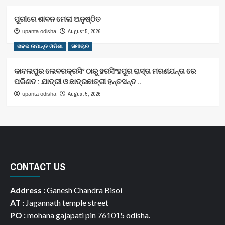
ପୁରୀରେ ଶାବନ ମେଳା ଅନୁଷ୍ଠିତ
August 5, 2026
upanta odisha
ଖବର ଉପାନ୍ତ ଓଡିଶା
ସମାଚାର
କାବଲପୁର ଲେବରକ୍ରସିଂ ଠାରୁ ହରସିଂହପୁର ରାସ୍ତା ମରଣଯନ୍ତା ରେ
ପରିଣତ : ଯାତ୍ରୀ ଓ ଛାତ୍ରଛାତ୍ରୀ ହନ୍ତସନ୍ତ ..
August 5, 2026
upanta odisha
CONTACT US
Address :
Ganesh Chandra Bisoi
AT :
Jagannath temple street
PO :
mohana gajapati pin 761015 odisha.