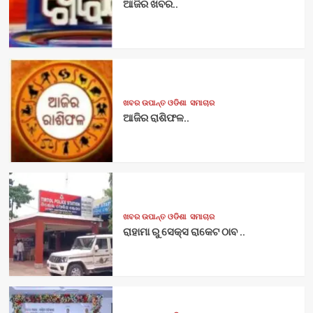
ଆଜିର ଖବର..
ଖବର ଉପାନ୍ତ ଓଡିଶା
ସମାଚାର
ଆଜିର ରାଶିଫଳ..
ଖବର ଉପାନ୍ତ ଓଡିଶା
ସମାଚାର
ରାହାମା ରୁ ସେକ୍ସ ରାକେଟ ଠାବ ..