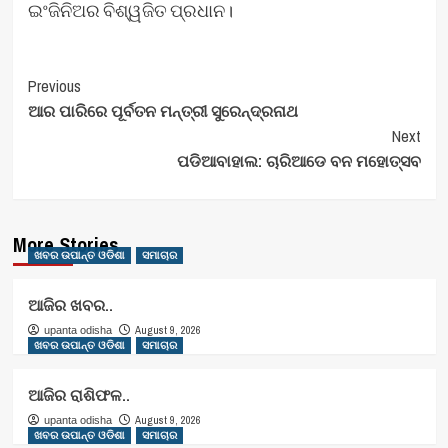
ଇଂଜିନିଅର ବିଶ୍ୱଜିତ ପ୍ରଧାନ।
Post
Previous
ଆର ପାରିରେ ପୂର୍ବତନ ମନ୍ତ୍ରୀ ସୁରେନ୍ଦ୍ରନାଥ
Navigation
Next
ପଡିଆବାହାଲ: ଚାରିଆଡେ ବନ ମହୋତ୍ସବ
More Stories
ଖବର ଉପାନ୍ତ ଓଡିଶା
ସମାଚାର
ଆଜିର ଖବର..
August 9, 2026
upanta odisha
ଖବର ଉପାନ୍ତ ଓଡିଶା
ସମାଚାର
ଆଜିର ରାଶିଫଳ..
August 9, 2026
upanta odisha
ଖବର ଉପାନ୍ତ ଓଡିଶା
ସମାଚାର