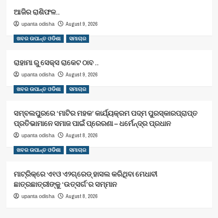
ଆଜିର ରାଶିଫଳ..
August 9, 2026
upanta odisha
ଖବର ଉପାନ୍ତ ଓଡିଶା
ସମାଚାର
ରାହାମା ରୁ ସେକ୍ସ ରାକେଟ ଠାବ ..
August 9, 2026
upanta odisha
ଖବର ଉପାନ୍ତ ଓଡିଶା
ସମାଚାର
ସମ୍ବଲପୁରରେ ‘ମାଟିର ମହକ’ କାର୍ଯ୍ୟକ୍ରମ ପଦ୍ମ ପୁରସ୍କାରପ୍ରାପ୍ତ
ପ୍ରତିଭାମାନେ ସମାଜ ପାଇଁ ପ୍ରେରଣା – ଧର୍ମେନ୍ଦ୍ର ପ୍ରଧାନ
August 8, 2026
upanta odisha
ଖବର ଉପାନ୍ତ ଓଡିଶା
ସମାଚାର
ମାଟ୍ରିକ୍‌ରେ ଏ୧ଓ ଏ୨ଗ୍ରେଡ୍‌ ହାସଲ କରିଥିବା ମେଧାବୀ
ଛାତ୍ରଛାତ୍ରୀଙ୍କୁ ‘ଉତ୍ସର୍ଗ’ର ସମ୍ମାନ
August 8, 2026
upanta odisha