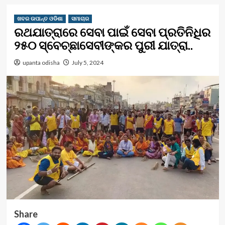
ଖବର ଉପାନ୍ତ ଓଡିଶା
ସମାଚାର
ରଥଯାତ୍ରାରେ ସେବା ପାଇଁ ସେବା ପ୍ରତିନିଧିର
୨୫୦ ସ୍ବେଚ୍ଛାସେବୀଙ୍କର ପୁରୀ ଯାତ୍ରା..
upanta odisha
July 5, 2024
Share