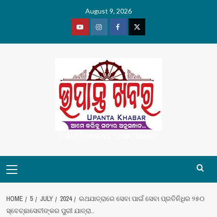
Skip
August 9, 2026
to
content
Youtube
Vimeo
Facebook
Twitter
UPANT ODISHA NO. 1 ODIA CHANNEL
Primary
Menu
HOME
5
JULY
2024
ରଥଯାତ୍ରାରେ ସେବା ପାଇଁ ସେବା ପ୍ରତିନିଧିର ୨୫୦
ସ୍ବେଚ୍ଛାସେବୀଙ୍କର ପୁରୀ ଯାତ୍ରା..