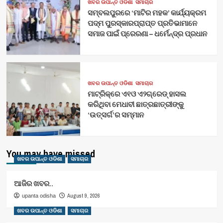
ଖବର ଉପାନ୍ତ ଓଡିଶା
ସମାଚାର
ସମ୍ବଲପୁରରେ ‘ମାଟିର ମହକ’ କାର୍ଯ୍ୟକ୍ରମ
ପଦ୍ମ ପୁରସ୍କାରପ୍ରାପ୍ତ ପ୍ରତିଭାମାନେ
ସମାଜ ପାଇଁ ପ୍ରେରଣା – ଧର୍ମେନ୍ଦ୍ର ପ୍ରଧାନ
ଖବର ଉପାନ୍ତ ଓଡିଶା
ସମାଚାର
ମାଟ୍ରିକ୍‌ରେ ଏ୧ଓ ଏ୨ଗ୍ରେଡ୍‌ ହାସଲ
କରିଥିବା ମେଧାବୀ ଛାତ୍ରଛାତ୍ରୀଙ୍କୁ
‘ଉତ୍ସର୍ଗ’ର ସମ୍ମାନ
You may have missed
ଖବର ଉପାନ୍ତ ଓଡିଶା
ସମାଚାର
ଆଜିର ଖବର..
August 9, 2026
upanta odisha
ଖବର ଉପାନ୍ତ ଓଡିଶା
ସମାଚାର