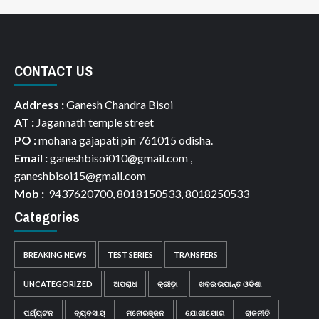
CONTACT US
Address :
Ganesh Chandra Bisoi
AT :
Jagannath temple street
PO :
mohana gajapati pin 761015 odisha.
Email :
ganeshbisoi010@gmail.com ,
ganeshbisoi15@gmail.com
Mob :
9437620700, 8018150533, 8018250533
Categories
BREAKING NEWS
TEST SERIES
TRANSFERS
UNCATEGORIZED
ଅପରାଧ
କ୍ରୀଡ଼ା
ଖବର ଉପାନ୍ତ ଓଡିଶା
ପର୍ଯ୍ୟଟନ
ବ୍ୟବସାୟ
ମନୋରଞ୍ଜନ
ଯୋଗାଯୋଗ
ରାଜନୀତି