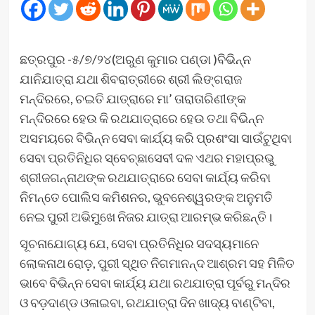
ଛତ୍ରପୁର -୫/୭/୨୪(ଅରୁଣ କୁମାର ପଣ୍ଡା )ବିଭିନ୍ନ
ଯାନିଯାତ୍ରା ଯଥା ଶିବରାତ୍ରୀରେ ଶ୍ରୀ ଲିଙ୍ଗରାଜ
ମନ୍ଦିରରେ, ଚଇତି ଯାତ୍ରାରେ ମା’ ତାରାତାରିଣୀଙ୍କ
ମନ୍ଦିରରେ ହେଉ କି ରଥଯାତ୍ରାରେ ହେଉ ତଥା ବିଭିନ୍ନ
ଅସମୟରେ ବିଭିନ୍ନ ସେବା କାର୍ଯ୍ୟ କରି ପ୍ରଶଂସା ସାଉଁଟୁଥିବା
ସେବା ପ୍ରତିନିଧିର ସ୍ବେଚ୍ଛାସେବୀ ଦଳ ଏଥର ମହାପ୍ରଭୁ
ଶ୍ରୀଜଗନ୍ନାଥଙ୍କ ରଥଯାତ୍ରାରେ ସେବା କାର୍ଯ୍ୟ କରିବା
ନିମନ୍ତେ ପୋଲିସ କମିଶନର, ଭୁବନେଶ୍ୱରଙ୍କ ଅନୁମତି
ନେଇ ପୁରୀ ଅଭିମୁଖେ ନିଜର ଯାତ୍ରା ଆରମ୍ଭ କରିଛନ୍ତି।
ସୂଚନାଯୋଗ୍ୟ ଯେ, ସେବା ପ୍ରତିନିଧିର ସଦସ୍ୟମାନେ
ଲୋକନାଥ ରୋଡ଼, ପୁରୀ ସ୍ଥିତ ନିଗମାନନ୍ଦ ଆଶ୍ରମ ସହ ମିଳିତ
ଭାବେ ବିଭିନ୍ନ ସେବା କାର୍ଯ୍ୟ ଯଥା ରଥଯାତ୍ରା ପୂର୍ବରୁ ମନ୍ଦିର
ଓ ବଡ଼ଦାଣ୍ଡ ଓଳାଇବା, ରଥଯାତ୍ରା ଦିନ ଖାଦ୍ୟ ବାଣ୍ଟିବା,