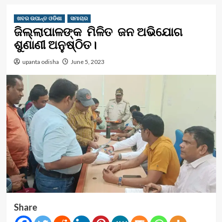
ଖବର ଉପାନ୍ତ ଓଡିଶା
ସମାଚାର
ଜିଲ୍ଲାପାଳଙ୍କ ମିଳିତ ଜନ ଅଭିଯୋଗ
ଶୁଣାଣୀ ଅନୁଷ୍ଠିତ।
upanta odisha
June 5, 2023
Share