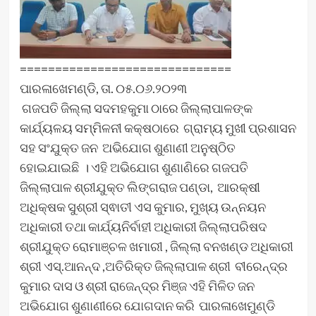
==============================
ପାରଳାଖେମଣ୍ଡି, ତା. ୦୫.୦୬.୨୦୨୩
ଗଜପତି ଜିଲ୍ଲା ସଦମହକୁମା ଠାରେ ଜିଲ୍ଲାପାଳଙ୍କ
କାର୍ଯ୍ୟଳୟ ସମ୍ମିଳନୀ କକ୍ଷଠାରେ ଗ୍ରାମ୍ୟ ମୁଖୀ ପ୍ରଶାସନ
ସହ ସଂଯୁକ୍ତ ଜନ ଅଭିଯୋଗ ଶୁଣାଣୀ ଅନୁଷ୍ଠିତ
ହୋଇଯାଇଛି । ଏହି ଅଭିଯୋଗ ଶୁଣାଣିରେ ଗଜପତି
ଜିଲ୍ଲାପାଳ ଶ୍ରୀଯୁକ୍ତ ଲିଙ୍ଗରାଜ ପଣ୍ଡା, ଆରକ୍ଷୀ
ଅଧିକ୍ଷକ ସୁଶ୍ରୀ ସ୍ଵାତୀ ଏସ କୁମାର, ମୁଖ୍ୟ ଉନ୍ନୟନ
ଅଧିକାରୀ ତଥା କାର୍ଯ୍ୟନିର୍ବାହୀ ଅଧିକାରୀ ଜିଲ୍ଲାପରିଷଦ
ଶ୍ରୀଯୁକ୍ତ ରୋମାଞ୍ଚଳ ଖମାରୀ , ଜିଲ୍ଲା ବନଖଣ୍ଡ ଅଧିକାରୀ
ଶ୍ରୀ ଏସ୍.ଆନନ୍ଦ ,ଅତିରିକ୍ତ ଜିଲ୍ଲାପାଳ ଶ୍ରୀ ବୀରେନ୍ଦ୍ର
କୁମାର ଦାସ ଓ ଶ୍ରୀ ରାଜେନ୍ଦ୍ର ମିଞ୍ଜ ଏହି ମିଳିତ ଜନ
ଅଭିଯୋଗ ଶୁଣାଣୀରେ ଯୋଗଦାନ କରି ପାରଳାଖେମୁଣ୍ଡି