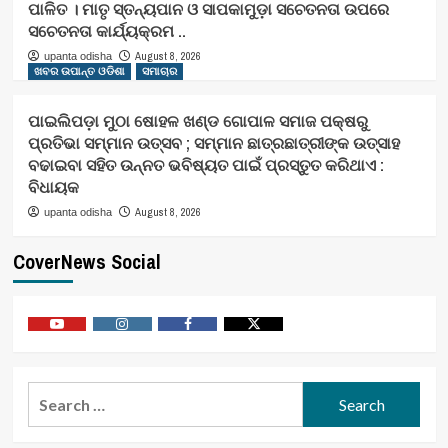
ପାଳିତ । ମାତୃ ସ୍ତନ୍ୟପାନ ଓ ସାପକାମୁଡ଼ା ସଚେତନତା ଉପରେ
ସଚେତନତା କାର୍ଯ୍ୟକ୍ରମ ..
August 8, 2026
upanta odisha
ଖବର ଉପାନ୍ତ ଓଡିଶା
ସମାଚାର
ପାଇଲିପଡ଼ା ମୁଠା ଷୋହଳ ଖଣ୍ଡ ଗୋପାଳ ସମାଜ ପକ୍ଷରୁ
ପ୍ରତିଭା ସମ୍ମାନ ଉତ୍ସବ ; ସମ୍ମାନ ଛାତ୍ରଛାତ୍ରୀଙ୍କ ଉତ୍ସାହ
ବଢାଇବା ସହିତ ଉନ୍ନତ ଭବିଷ୍ୟତ ପାଇଁ ପ୍ରସ୍ତୁତ କରିଥାଏ :
ବିଧାୟକ
August 8, 2026
upanta odisha
CoverNews Social
Youtube
Vimeo
Facebook
Twitter
Search
for: