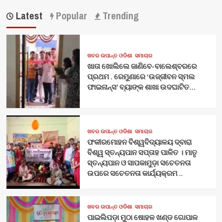
Latest
Popular
Trending
ଖବର ଉପାନ୍ତ ଓଡିଶା
ସମାଚାର
ଖାତା ଖୋଲିଲେ ଜାଣିବେ-ବାଲେଶ୍ବରରେ
ପ୍ରଥମ . ରେମୁଣାରେ ‘ଉଜ୍ଜୀବନ ସ୍ମଲ
ଫାଇନାନ୍ସ’ ବ୍ୟାଙ୍କ ଶାଖା ଉଦଘାଟିତ…
ଖବର ଉପାନ୍ତ ଓଡିଶା
ସମାଚାର
ଫକୀରମୋହନ ବିଶ୍ୱବିଦ୍ୟାଳୟ ଦ୍ବାରା
ବିଶ୍ୱ ସ୍ତନ୍ୟପାନ ସପ୍ତାହ ପାଳିତ । ମାତୃ
ସ୍ତନ୍ୟପାନ ଓ ସାପକାମୁଡ଼ା ସଚେତନତା
ଉପରେ ସଚେତନତା କାର୍ଯ୍ୟକ୍ରମ ..
ଖବର ଉପାନ୍ତ ଓଡିଶା
ସମାଚାର
ପାଇଲିପଡ଼ା ମୁଠା ଷୋହଳ ଖଣ୍ଡ ଗୋପାଳ