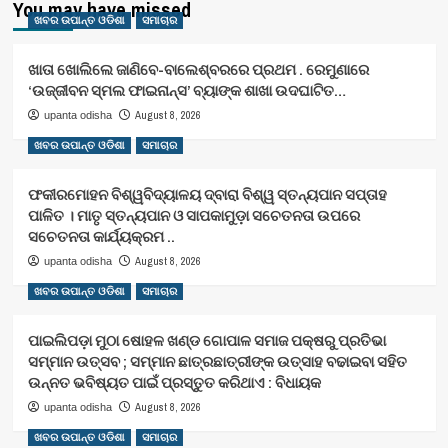
You may have missed
ଖବର ଉପାନ୍ତ ଓଡିଶା
ସମାଚାର
ଖାତା ଖୋଲିଲେ ଜାଣିବେ-ବାଲେଶ୍ବରରେ ପ୍ରଥମ . ରେମୁଣାରେ
‘ଉଜ୍ଜୀବନ ସ୍ମଲ ଫାଇନାନ୍ସ’ ବ୍ୟାଙ୍କ ଶାଖା ଉଦଘାଟିତ…
August 8, 2026
upanta odisha
ଖବର ଉପାନ୍ତ ଓଡିଶା
ସମାଚାର
ଫକୀରମୋହନ ବିଶ୍ୱବିଦ୍ୟାଳୟ ଦ୍ବାରା ବିଶ୍ୱ ସ୍ତନ୍ୟପାନ ସପ୍ତାହ
ପାଳିତ । ମାତୃ ସ୍ତନ୍ୟପାନ ଓ ସାପକାମୁଡ଼ା ସଚେତନତା ଉପରେ
ସଚେତନତା କାର୍ଯ୍ୟକ୍ରମ ..
August 8, 2026
upanta odisha
ଖବର ଉପାନ୍ତ ଓଡିଶା
ସମାଚାର
ପାଇଲିପଡ଼ା ମୁଠା ଷୋହଳ ଖଣ୍ଡ ଗୋପାଳ ସମାଜ ପକ୍ଷରୁ ପ୍ରତିଭା
ସମ୍ମାନ ଉତ୍ସବ ; ସମ୍ମାନ ଛାତ୍ରଛାତ୍ରୀଙ୍କ ଉତ୍ସାହ ବଢାଇବା ସହିତ
ଉନ୍ନତ ଭବିଷ୍ୟତ ପାଇଁ ପ୍ରସ୍ତୁତ କରିଥାଏ : ବିଧାୟକ
August 8, 2026
upanta odisha
ଖବର ଉପାନ୍ତ ଓଡିଶା
ସମାଚାର