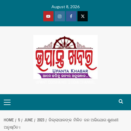
Skip
August 8, 2026
to
content
Youtube
Vimeo
Facebook
Twitter
UPANT ODISHA NO. 1 ODIA CHANNEL
Primary
Menu
HOME
5
JUNE
2023
ଜିଲ୍ଲାପାଳଙ୍କ ମିଳିତ ଜନ ଅଭିଯୋଗ ଶୁଣାଣୀ
ଅନୁଷ୍ଠିତ।