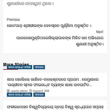
ଶୁଣାଣୀରେ ଉପସ୍ଥିତ ଥିଲେ।
Post
Previous
କୋଟପାଡ଼ ଶ୍ରୀଜୀଉଙ୍କ ଦେବସ୍ନାନ ପୂର୍ଣ୍ଣିମା ଅନୁଷ୍ଠିତ ।
Navigation
Next
ପାରଳଖେମୁଣ୍ଡିଠାରେଜିଲ୍ଲାପାଳଙ୍କ ମିଳିତ ଜନ ଅଭିଯୋଗ
ଶୁଣାଣୀ ଅନୁଷ୍ଠିତ।
More Stories
ଖବର ଉପାନ୍ତ ଓଡିଶା
ସମାଚାର
ଖାତା ଖୋଲିଲେ ଜାଣିବେ-ବାଲେଶ୍ବରରେ ପ୍ରଥମ . ରେମୁଣାରେ
‘ଉଜ୍ଜୀବନ ସ୍ମଲ ଫାଇନାନ୍ସ’ ବ୍ୟାଙ୍କ ଶାଖା ଉଦଘାଟିତ…
August 8, 2026
upanta odisha
ଖବର ଉପାନ୍ତ ଓଡିଶା
ସମାଚାର
ଫକୀରମୋହନ ବିଶ୍ୱବିଦ୍ୟାଳୟ ଦ୍ବାରା ବିଶ୍ୱ ସ୍ତନ୍ୟପାନ ସପ୍ତାହ