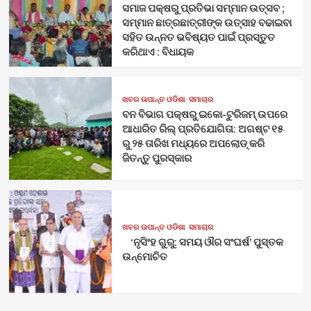
ସମାଜ ପକ୍ଷରୁ ପ୍ରତିଭା ସମ୍ମାନ ଉତ୍ସବ ;
ସମ୍ମାନ ଛାତ୍ରଛାତ୍ରୀଙ୍କ ଉତ୍ସାହ ବଢାଇବା
ସହିତ ଉନ୍ନତ ଭବିଷ୍ୟତ ପାଇଁ ପ୍ରସ୍ତୁତ
କରିଥାଏ : ବିଧାୟକ
ଖବର ଉପାନ୍ତ ଓଡିଶା
ସମାଚାର
ବନ ବିଭାଗ ପକ୍ଷରୁ ଇକୋ-ଟୁରିଜମ୍ ଉପରେ
ଆଧାରିତ ରିଲ୍ ପ୍ରତିଯୋଗିତା: ଅଗଷ୍ଟ ୧୫
ରୁ ୨୫ ତାରିଖ ମଧ୍ୟରେ ଅପଲୋଡ୍ କରି
ଜିତନ୍ତୁ ପୁରସ୍କାର
ଖବର ଉପାନ୍ତ ଓଡିଶା
ସମାଚାର
‘ନୃସିଂହ ଗୁରୁ: ସମୟ ଔର ସଂଘର୍ଷ’ ପୁସ୍ତକ
ଉନ୍ମୋଚିତ