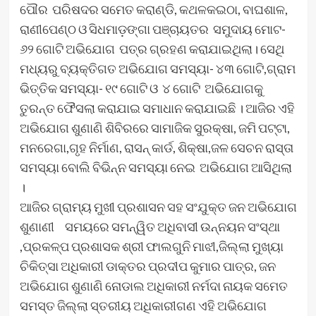
ପୌର ପରିଷଦର ସମେତ କରାଣ୍ଡି, କଥଳକଇଠା, ବାଘଶାଳ,
ରାଣୀପେଣ୍ଠ ଓ ସିଧମାଡ଼ଙ୍ଗା ପଞ୍ଚାୟତର ସମୁଦାୟ ମୋଟ-
୬୨ ଗୋଟି ଅଭିଯୋଗ ପତ୍ର ଗ୍ରହଣ କରାଯାଇଥିଲା। ସେଥି
ମଧ୍ୟରୁ ବ୍ୟକ୍ତିଗତ ଅଭିଯୋଗ ସମସ୍ୟା- ୪୩ ଗୋଟି,ଗ୍ରାମ
ଭିତ୍ତିକ ସମସ୍ୟା- ୧୯ ଗୋଟି ଓ ୪ ଗୋଟି ଅଭିଯୋଗକୁ
ତୁରନ୍ତ ଫୈସଲା କରାଯାଇ ସମାଧାନ କରାଯାଇଛି । ଆଜିର ଏହି
ଅଭିଯୋଗ ଶୁଣାଣି ଶିବିରରେ ସାମାଜିକ ସୁରକ୍ଷା, ଜମି ପଟ୍ଟା,
ମନରେଗା,ଗୃହ ନିର୍ମାଣ, ରାସନ୍ କାର୍ଡ, ଶିକ୍ଷା,ଜଳ ସେଚନ ରାସ୍ତା
ସମସ୍ୟା ବୋଲି ବିଭିନ୍ନ ସମସ୍ୟା ନେଇ ଅଭିଯୋଗ ଆସିଥିଲା
।
ଆଜିର ଗ୍ରାମ୍ୟ ମୁଖୀ ପ୍ରଶାସନ ସହ ସଂଯୁକ୍ତ ଜନ ଅଭିଯୋଗ
ଶୁଣାଣୀ ସମୟରେ ସମନ୍ୱିତ ଅଧିବାସୀ ଉନ୍ନୟନ ସଂସ୍ଥା
,ପ୍ରକଳ୍ପ ପ୍ରଶାସକ ଶ୍ରୀ ଫାଲଗୁନି ମାଝୀ,ଜିଲ୍ଲା ମୁଖ୍ୟା
ଚିକିତ୍ସା ଅଧିକାରୀ ଡାକ୍ତର ପ୍ରଦୀପ କୁମାର ପାତ୍ର, ଜନ
ଅଭିଯୋଗ ଶୁଣାଣି ନୋଡାଲ ଅଧିକାରୀ ନର୍ମଦା ନାୟକ ସମେତ
ସମସ୍ତ ଜିଲ୍ଲା ସ୍ତରୀୟ ଅଧିକାରୀଗଣ ଏହି ଅଭିଯୋଗ