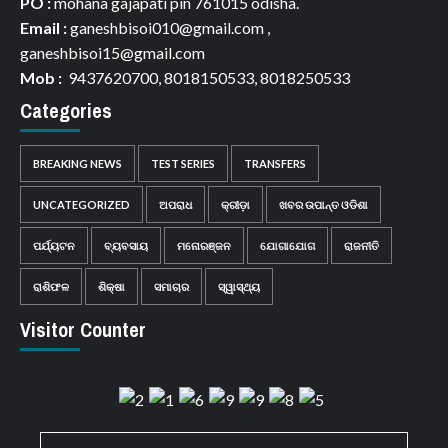
PO :
mohana gajapati pin 761015 odisha.
Email :
ganeshbisoi010@gmail.com ,
ganeshbisoi15@gmail.com
Mob :
9437620700, 8018150533, 8018250533
Categories
BREAKING NEWS
TEST SERIES
TRANSFERS
UNCATEGORIZED
ଅପରାଧ
କ୍ରୀଡ଼ା
ଖବର ଉପାନ୍ତ ଓଡିଶା
ପର୍ଯ୍ୟଟନ
ବ୍ୟବସାୟ
ମନୋରଞ୍ଜନ
ଯୋଗାଯୋଗ
ରାଜନୀତି
ରାଶିଫଳ
ଶିକ୍ଷା
ସମାଚାର
ସ୍ୱାସ୍ଥ୍ୟ
Visitor Counter