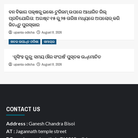
ବନ ବିଭାଗ ପକ୍ଷରୁ ଇକୋ-ଟୁରିଜମ୍ ଉପରେ ଆଧାରିତ ରିଲ୍
ପ୍ରତିଯୋଗିତା: ଅଗଷ୍ଟ ୧୫ ରୁ ୨୫ ତାରିଖ ମଧ୍ୟରେ ଅପଲୋଡ୍ କରି
ଜିତନ୍ତୁ ପୁରସ୍କାର
August 8, 2026
upanta odisha
ଖବର ଉପାନ୍ତ ଓଡିଶା
ସମାଚାର
‘ନୃସିଂହ ଗୁରୁ: ସମୟ ଔର ସଂଘର୍ଷ’ ପୁସ୍ତକ ଉନ୍ମୋଚିତ
August 8, 2026
upanta odisha
CONTACT US
Address :
Ganesh Chandra Bisoi
AT :
Jagannath temple street