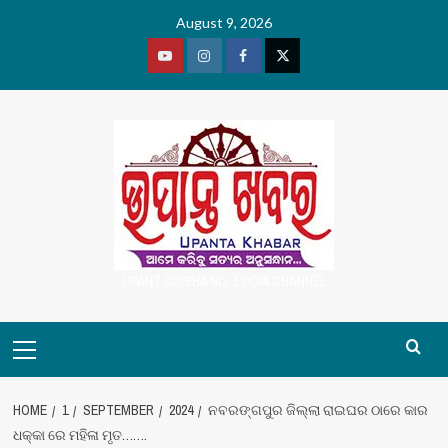
Skip
August 9, 2026
to
content
Youtube
Vimeo
Facebook
Twitter
UPANT ODISHA NO. 1 ODIA CHANNEL
Primary
Menu
HOME
1
SEPTEMBER
2024
ନବରଙ୍ଗପୁର ଜିଲ୍ଲା ରାଇଘର ଠାରେ କାର
ଧକ୍କା ରେ ମହିଳା ମୃତ…….