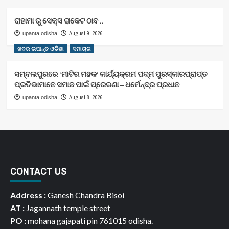
ରାହାମା ରୁ ସେକ୍ସ ରାକେଟ ଠାବ ..
August 9, 2026
upanta odisha
ଖବର ଉପାନ୍ତ ଓଡିଶା
ସମାଚାର
ସମ୍ବଲପୁରରେ ‘ମାଟିର ମହକ’ କାର୍ଯ୍ୟକ୍ରମ ପଦ୍ମ ପୁରସ୍କାରପ୍ରାପ୍ତ
ପ୍ରତିଭାମାନେ ସମାଜ ପାଇଁ ପ୍ରେରଣା – ଧର୍ମେନ୍ଦ୍ର ପ୍ରଧାନ
August 8, 2026
upanta odisha
CONTACT US
Address :
Ganesh Chandra Bisoi
AT :
Jagannath temple street
PO :
mohana gajapati pin 761015 odisha.