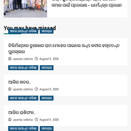
ସମାଜ ପାଇଁ ପ୍ରେରଣା – ଧର୍ମେନ୍ଦ୍ର ପ୍ରଧାନ
You may have missed
ଖବର ଉପାନ୍ତ ଓଡିଶା
ସମାଚାର
ଝିଲିମିଣ୍ଡାର ବୁଣାକାର ରାମ ମେହେର ପାଇଲେ ସନ୍ଥ କବୀର ହସ୍ତତନ୍ତ
ପୁରସ୍କାର
August 9, 2026
upanta odisha
ଖବର ଉପାନ୍ତ ଓଡିଶା
ସମାଚାର
ଆଜିର ଖବର..
August 9, 2026
upanta odisha
ଖବର ଉପାନ୍ତ ଓଡିଶା
ସମାଚାର
ଆଜିର ରାଶିଫଳ..
August 9, 2026
upanta odisha
ଖବର ଉପାନ୍ତ ଓଡିଶା
ସମାଚାର