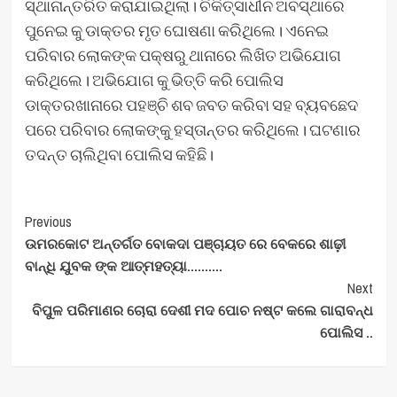
ସ୍ଥାନାନ୍ତରିତ କରାଯାଇଥିଲା। ଚିକିତ୍ସାଧୀନ ଅବସ୍ଥାରେ
ପୁନେଇ କୁ ଡାକ୍ତର ମୃତ ଘୋଷଣା କରିଥିଲେ। ଏନେଇ
ପରିବାର ଲୋକଙ୍କ ପକ୍ଷରୁ ଥାନାରେ ଲିଖିତ ଅଭିଯୋଗ
କରିଥିଲେ। ଅଭିଯୋଗ କୁ ଭିତ୍ତି କରି ପୋଲିସ
ଡାକ୍ତରଖାନାରେ ପହଞ୍ଚି ଶବ ଜବତ କରିବା ସହ ବ୍ୟବଛେଦ
ପରେ ପରିବାର ଲୋକଙ୍କୁ ହସ୍ତାନ୍ତର କରିଥିଲେ। ଘଟଣାର
ତଦନ୍ତ ଚାଲିଥିବା ପୋଲିସ କହିଛି।
Post
Previous
ଉମରକୋଟ ଅନ୍ତର୍ଗତ ବୋକଦା ପଞ୍ଚାୟତ ରେ ବେକରେ ଶାଢ଼ୀ
Navigation
ବାନ୍ଧି ଯୁବକ ଙ୍କ ଆତ୍ମହତ୍ୟା……….
Next
ବିପୁଳ ପରିମାଣର ଚୋରା ଦେଶୀ ମଦ ପୋଚ ନଷ୍ଟ କଲେ ଗାରାବନ୍ଧ
ପୋଲିସ ..