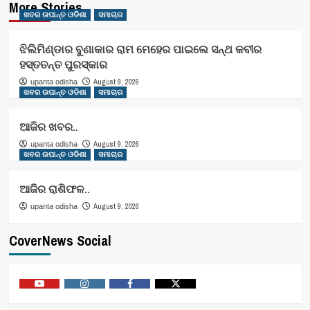
More Stories
ଖବର ଉପାନ୍ତ ଓଡିଶା
ସମାଚାର
ଝିଲିମିଣ୍ଡାର ବୁଣାକାର ରାମ ମେହେର ପାଇଲେ ସନ୍ଥ କବୀର
ହସ୍ତତନ୍ତ ପୁରସ୍କାର
August 9, 2026
upanta odisha
ଖବର ଉପାନ୍ତ ଓଡିଶା
ସମାଚାର
ଆଜିର ଖବର..
August 9, 2026
upanta odisha
ଖବର ଉପାନ୍ତ ଓଡିଶା
ସମାଚାର
ଆଜିର ରାଶିଫଳ..
August 9, 2026
upanta odisha
CoverNews Social
Youtube
Vimeo
Facebook
Twitter