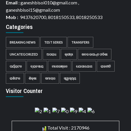
Email :
ganeshbisoi010@gmail.com ,
ganeshbisoi15@gmail.com
Mob :
9437620700, 8018150533, 8018250533
Categories
BREAKING NEWS
TEST SERIES
TRANSFERS
UNCATEGORIZED
ଅପରାଧ
କ୍ରୀଡ଼ା
ଖବର ଉପାନ୍ତ ଓଡିଶା
ପର୍ଯ୍ୟଟନ
ବ୍ୟବସାୟ
ମନୋରଞ୍ଜନ
ଯୋଗାଯୋଗ
ରାଜନୀତି
ରାଶିଫଳ
ଶିକ୍ଷା
ସମାଚାର
ସ୍ୱାସ୍ଥ୍ୟ
Visitor Counter
Total Visit : 2170946