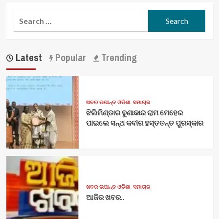
Search
for:
Latest
Popular
Trending
ଖବର ଉପାନ୍ତ ଓଡିଶା
ସମାଚାର
ଝିଲିମିଣ୍ଡାର ବୁଣାକାର ରାମ ମେହେର
ପାଇଲେ ସନ୍ଥ କବୀର ହସ୍ତତନ୍ତ ପୁରସ୍କାର
ଖବର ଉପାନ୍ତ ଓଡିଶା
ସମାଚାର
ଆଜିର ଖବର..