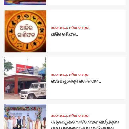
ଖବର ଉପାନ୍ତ ଓଡିଶା
ସମାଚାର
ଆଜିର ରାଶିଫଳ..
ଖବର ଉପାନ୍ତ ଓଡିଶା
ସମାଚାର
ରାହାମା ରୁ ସେକ୍ସ ରାକେଟ ଠାବ ..
ଖବର ଉପାନ୍ତ ଓଡିଶା
ସମାଚାର
ସମ୍ବଲପୁରରେ ‘ମାଟିର ମହକ’ କାର୍ଯ୍ୟକ୍ରମ
ପଦ୍ମ ପୁରସ୍କାରପ୍ରାପ୍ତ ପ୍ରତିଭାମାନେ