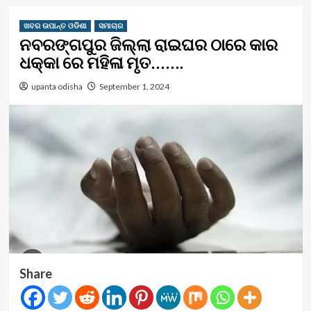
ଖବର ଉପାନ୍ତ ଓଡିଶା
ସମାଚାର
ନବରଙ୍ଗପୁର ଜିଲ୍ଲା ରାଇଘର ଠାରେ କାର
ଧକ୍କା ରେ ମହିଳା ମୃତ…….
upanta odisha
September 1, 2024
Share