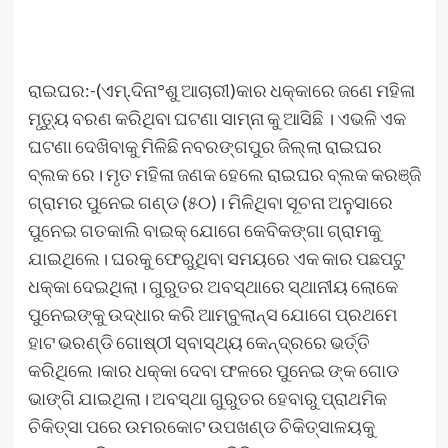
ରାଇଘର:-(ଏମ୍.ଦିନା°ଶୁ ଆଚାରୀ)କାର ଧକ୍କାରେ ଜଣେ ମହିଳା
ମୃତ୍ୟୁ ବରଣ କରିଥିବା ଘଟଣା ସାମ୍ନା କୁ ଆସିଛି । ଏଭଳି ଏକ
ଘଟଣା ଦେଖିବାକୁ ମିଳିଛି ନବରଙ୍ଗପୁର ଜିଲ୍ଲା ରାଇଘର
ବ୍ଲକ ରେ। ମୃତ ମହିଳା ଜଣକ ହେଲେ ରାଇଘର ବ୍ଲକ କରଞ୍ଜି
ଗ୍ରାମର ପୁନେଇ ଗଣ୍ଡ (୫୦)। ମିଳିଥିବା ସୂଚନା ଅନୁସାରେ
ପୁନେଇ ଗତକାଲି ବାଇକ୍ ଯୋଗେ କେବିକଙ୍ଗା ଗ୍ରାମକୁ
ଯାଇଥିଲେ। ଘରକୁ ଫେରୁଥିବା ସମୟରେ ଏକ କାର ପଛପଟୁ
ଧକ୍କା ଦେଇଥିଲା। ଗୁରୁତର ଅବସ୍ଥାରେ ସ୍ଥାନୀୟ ଲୋକେ
ପୁନେଇଙ୍କୁ ଉଦ୍ଧାର କରି ଆମ୍ବୁଲାନ୍ସ ଯୋଗେ ପ୍ରଥମେ
ହାଟ ଭରଣ୍ଡି ଗୋଷ୍ଠୀ ସ୍ବାସ୍ଥ୍ୟ କେନ୍ଦ୍ରରେ ଭର୍ତ୍ତି
କରିଥିଲେ।କାର ଧକ୍କା ଦେବା ଫଳରେ ପୁନେଇ ଙ୍କ ଗୋଡ
ଭାଙ୍ଗି ଯାଇଥିଲା। ଅବସ୍ଥା ଗୁରୁତର ହେବାରୁ ପ୍ରାଥମିକ
ଚିକିତ୍ସା ପରେ ଉମରକୋଟ ଉପଖଣ୍ଡ ଚିକିତ୍ସାଳୟକୁ