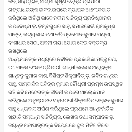
କବି, ସାହିତି୍ୟକ, ବାଗ୍ମୀ କୃଷ୍ଣ ଚନ୍ଦ୍ର ତ୍ରିପାଠୀ
ଗଙ୍ଗାଧରଙ୍କ ଜୀବନୀଉପରେ ବ୍ୟାପକ ଆଲୋକପାତ
କରିଥିଲେ ଅତିଥି ଭାବେ ନବୀନ ସାହିତ୍ୟ ପ୍ରତିଷ୍ଠାନର
ଉପଦେଷ୍ଟା ଡ଼. ଡ଼ମ୍ବରୁଧର ସାହୁ, ସମାଜସେବୀ ରାମକୃଷ୍ଣ
ପାତ୍ର, ନାଟ୍ୟକାର ତଥା କବି ପ୍ରମୋଦ କୁମାର ପଣ୍ଡା,
ବଂଶୀଧର ସେଠୀ, ଅବନୀ ଗୟା ଯୋଗ ଦେଇ ବକ୍ତବ୍ୟ
ରଖଥିଲେ
ଅନ୍ୟମାନଙ୍କ ମଧ୍ୟରେ ନବୀନର ପ୍ରକାଶିକା ମଞ୍ଜୁ ରଥ,
ଇଂ. ମାନସ ରଂଜନ ତ୍ରିପାଠୀ, ଗାନ୍ଧୀ କଲେଜ ଅଧ୍ୟକ୍ଷ
ଶାନ୍ତନୁ କୁମାର ଦାଶ, ବିିଶିଷ୍ଟ ଶିକ୍ଷାବିତ୍‌ ଡ଼. ରବିନ ଚନ୍ଦ୍ର
ସାହୁ, ସାମ୍ବାଦିକ ପବିତ୍ର କୁମାର ଚୌଧୁରୀ ପ୍ରମୁଖ ଉପସ୍ଥିତ
ରହି କବି ମେହେରଙ୍କ ଜୀବନୀ ଉପରେ ଆଲୋକପାତ
କରିଥିଲେ ଅନୁଷ୍ଠାନର ସହଯୋଗୀ ଶିକ୍ଷାବିତ ରଞ୍ଜନ କୁମାର
ସାହୁ ଧନ୍ୟବାଦ ଅର୍ପଣ କରିଥିଲେ ପ୍ରଥମେ ଆନ୍ତର୍ଜାତିକ
ଖ୍ୟାତି ସମ୍ପନ୍ନ ସାହିତି୍ୟକ, ଲେଖକ ତଥା ସମ୍ପାଦକ ଡ଼.
ଜୟନ୍ତ ମହାପାତ୍ରଙ୍କ ବିୟେଗରେ ଦୁଇ ମିନିଟ ନିରବ