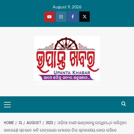
Skip
August 9, 2026
to
content
Youtube
Vimeo
Facebook
Twitter
UPANT ODISHA NO. 1 ODIA CHANNEL
Primary
Menu
HOME
31
AUGUST
2023
ଓଡ଼ିଆ ବାଣୀ ଭଣ୍ଡାରକୁ ଋଦ୍ଧିମନ୍ତ କରିଥିବା
କାଳଜୟୀ ସ୍ବଭାବ କବି ଗଙ୍ଗାଧର ମେହେର ଚିର ସ୍ମରଣୀୟ ହୋଇ ରହିବେ