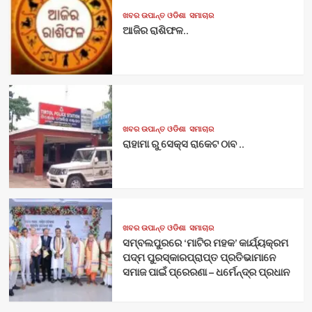
ଖବର ଉପାନ୍ତ ଓଡିଶା
ସମାଚାର
ଆଜିର ରାଶିଫଳ..
ଖବର ଉପାନ୍ତ ଓଡିଶା
ସମାଚାର
ରାହାମା ରୁ ସେକ୍ସ ରାକେଟ ଠାବ ..
ଖବର ଉପାନ୍ତ ଓଡିଶା
ସମାଚାର
ସମ୍ବଲପୁରରେ ‘ମାଟିର ମହକ’ କାର୍ଯ୍ୟକ୍ରମ
ପଦ୍ମ ପୁରସ୍କାରପ୍ରାପ୍ତ ପ୍ରତିଭାମାନେ
ସମାଜ ପାଇଁ ପ୍ରେରଣା – ଧର୍ମେନ୍ଦ୍ର ପ୍ରଧାନ