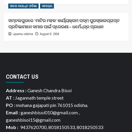
ଖବର ଉପାନ୍ତ ଓଡିଶା
ସମାଚାର
ସମ୍ବଲପୁରରେ ‘ମାଟିର ମହକ’ କାର୍ଯ୍ୟକ୍ରମ ପଦ୍ମ ପୁରସ୍କାରପ୍ରାପ୍ତ
ପ୍ରତିଭାମାନେ ସମାଜ ପାଇଁ ପ୍ରେରଣା – ଧର୍ମେନ୍ଦ୍ର ପ୍ରଧାନ
August 8, 2026
upanta odisha
CONTACT US
Address :
Ganesh Chandra Bisoi
AT :
Jagannath temple street
PO :
mohana gajapati pin 761015 odisha.
Email :
ganeshbisoi010@gmail.com ,
ganeshbisoi15@gmail.com
Mob :
9437620700, 8018150533, 8018250533