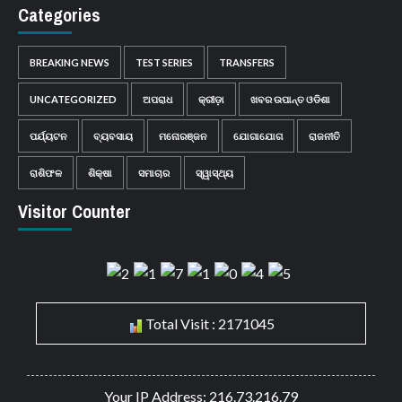
Categories
BREAKING NEWS
TEST SERIES
TRANSFERS
UNCATEGORIZED
ଅପରାଧ
କ୍ରୀଡ଼ା
ଖବର ଉପାନ୍ତ ଓଡିଶା
ପର୍ଯ୍ୟଟନ
ବ୍ୟବସାୟ
ମନୋରଞ୍ଜନ
ଯୋଗାଯୋଗ
ରାଜନୀତି
ରାଶିଫଳ
ଶିକ୍ଷା
ସମାଚାର
ସ୍ୱାସ୍ଥ୍ୟ
Visitor Counter
Total Visit : 2171045
Your IP Address: 216.73.216.79