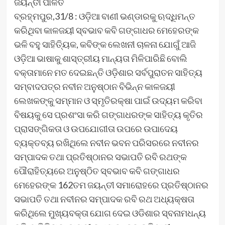
ଜୟନ୍ତୀ ପାଳିତ
ବ୍ରହ୍ମପୁର,31/8 : ଓଡ଼ିଆ ବାଣୀ ଭଣ୍ଡାରକୁ ଋଦ୍ଧିମନ୍ତ
କରିଥିବା କାଳଜୟୀ ସ୍ବଭାବ କବି ଗଙ୍ଗାଧର ମେହେରଙ୍କ
ଭଳି ବହୁ ସାହିତି୍ୟକ, କବିଙ୍କ ଲେଖନୀ ଚାଳନା ଯୋଗୁଁ ଆଜି
ଓଡ଼ିଆ ଭାଷାକୁ ଶାସ୍ତ୍ରୀୟ ମାନ୍ୟତା ମିଳିପାରିଛି ବୋଲି
ବକ୍ତାମାନେ ମତ ଦେଇଛନ୍ତି ଓଡ଼ିଶାର ସର୍ବପୁରାତନ ସାହିତ୍ୟ
ସମ୍ବାଦପତ୍ର ନବୀନ ଅନୁଷ୍ଠାନ ବିଭିନ୍ନ କାଳଜୟୀ
ଲେଖକଙ୍କୁ ସମ୍ମାନ ଓ ସ୍ମୃତିରକ୍ଷା ପାଇଁ ଉଦ୍ୟମ କରିବା
ବିଷୟକୁ ସେ ପ୍ରଶଂସା କରି ଗଙ୍ଗାଧରଙ୍କ ସାହିତ୍ୟ କୃତିର
ପ୍ରାସଙ୍ଗିକତା ଓ ଉପଯୋଗୀତା ଉପରେ ଉପାଦେୟ
ବ୍ୟକ୍ତବ୍ୟ ରଖିଥିଲେ ନବୀନ ଭବନ ପରିସରରେ ନବୀନର
ସମ୍ପାଦକ ତଥା ପ୍ରତିଷ୍ଠାନର ସଭାପତି ରବି ରଥଙ୍କ
ପୌରାହିତ୍ୟରେ ଅନୁଷ୍ଠିତ ସ୍ବଭାବ କବି ଗଙ୍ଗାଧର
ମେହେରଙ୍କ 162ତମ ଜୟନ୍ତୀ ସମାରୋହରେ ପ୍ରତିଷ୍ଠାନର
ସଭାପତି ତଥା ନବୀନର ସମ୍ପାଦକ ରବି ରଥ ଅଧ୍ୟକ୍ଷତା
କରିଥିଲେ ମୁଖ୍ୟବକ୍ତା ଯୋଗ ଦେଇ ଓଡିଶାର ସ୍ବନାମଧନ୍ୟ