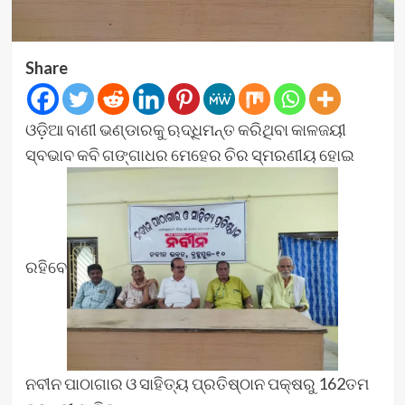
Share
ଓଡ଼ିଆ ବାଣୀ ଭଣ୍ଡାରକୁ ଋଦ୍ଧିମନ୍ତ କରିଥିବା କାଳଜୟୀ
ସ୍ବଭାବ କବି ଗଙ୍ଗାଧର ମେହେର ଚିର ସ୍ମରଣୀୟ ହୋଇ
ରହିବେ
ନବୀନ ପାଠାଗାର ଓ ସାହିତ୍ୟ ପ୍ରତିଷ୍ଠାନ ପକ୍ଷରୁ 162ତମ