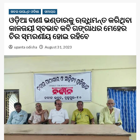
ଖବର ଉପାନ୍ତ ଓଡିଶା
ସମାଚାର
ଓଡ଼ିଆ ବାଣୀ ଭଣ୍ଡାରକୁ ଋଦ୍ଧିମନ୍ତ କରିଥିବା
କାଳଜୟୀ ସ୍ବଭାବ କବି ଗଙ୍ଗାଧର ମେହେର
ଚିର ସ୍ମରଣୀୟ ହୋଇ ରହିବେ
upanta odisha
August 31, 2023