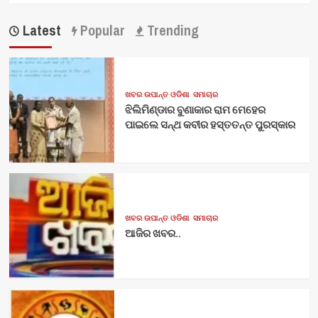
Latest
Popular
Trending
ଖବର ଉପାନ୍ତ ଓଡିଶା
ସମାଚାର
ଝିଲିମିଣ୍ଡାର ବୁଣାକାର ରାମ ମେହେର
ପାଇଲେ ସନ୍ଥ କବୀର ହସ୍ତତନ୍ତ ପୁରସ୍କାର
ଖବର ଉପାନ୍ତ ଓଡିଶା
ସମାଚାର
ଆଜିର ଖବର..