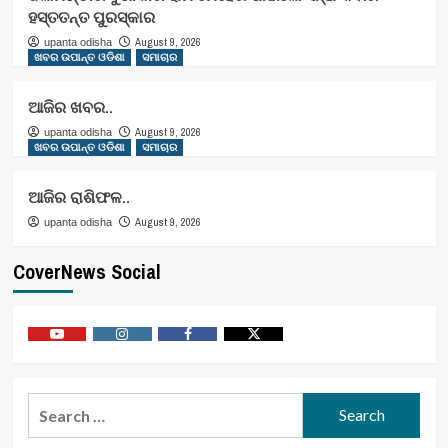
ହସ୍ତତନ୍ତ ପୁରସ୍କାର
August 9, 2026
upanta odisha
ଖବର ଉପାନ୍ତ ଓଡିଶା
ସମାଚାର
ଆଜିର ଖବର..
August 9, 2026
upanta odisha
ଖବର ଉପାନ୍ତ ଓଡିଶା
ସମାଚାର
ଆଜିର ରାଶିଫଳ..
August 9, 2026
upanta odisha
CoverNews Social
Youtube
Vimeo
Facebook
Twitter
Search
for: