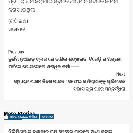
ପ୍ରର୍ାଥନା କରାଯାଇ ସ୍ବର୍ଗତ ଆତ୍ମାର ସଦଗତି କାମନା
କରାଯାଇଥିଲା
(ରବି ରଥ)
ସଭାପତି
Post
Previous
ଦୁର୍ଗମ ନୁଆଗଡ଼ ବ୍ଲକ ରେ ବାଜିଲା ଶଙ୍ଖନାଦ, ବିଜେଡ଼ି ର ମିଶ୍ରଣ
Navigation
ପର୍ବରେ ଯୋଗଦେଲେ ଶତାଧିକ କର୍ମୀ ——
Next
ସ୍ୱାୟତ ଶାସନ ଦିବସ ପାଳନ : ସଫେଇ କର୍ମଚାରୀଙ୍କୁ ଭୁଲିଗଲେ
ସଭାସାଙ୍ଗ ପରେ ସମ୍ବର୍ଦ୍ଧନା
More Stories
ଖବର ଉପାନ୍ତ ଓଡିଶା
ସମାଚାର
ଝିଲିମିଣ୍ଡାର ବୁଣାକାର ରାମ ମେହେର ପାଇଲେ ସନ୍ଥ କବୀର