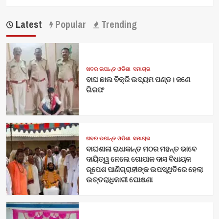
Latest
Popular
Trending
ଖବର ଉପାନ୍ତ ଓଡିଶା
ସମାଚାର
ବାଘ ଛାଲ ବିକ୍ରି ଉଦ୍ୟମ ପଣ୍ଡ। ଜଣେ
ଗିରଫ
ଖବର ଉପାନ୍ତ ଓଡିଶା
ସମାଚାର
ବାଘଶାଳା ରାଧାକାନ୍ତ ମଠର ମହନ୍ତ ଭାବେ
ଦାୟିତ୍ୱ ନେଲେ ଗୋପାଳ ଦାସ ବିଧାୟକ
ରୂପେଶ ପାଣିଗ୍ରାହୀଙ୍କ ଉପସ୍ଥିତିରେ ହେଲା
ଉତ୍ତରାଧିକାରୀ ଘୋଷଣା