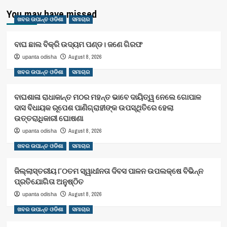
You may have missed
ଖବର ଉପାନ୍ତ ଓଡିଶା
ସମାଚାର
ବାଘ ଛାଲ ବିକ୍ରି ଉଦ୍ୟମ ପଣ୍ଡ। ଜଣେ ଗିରଫ
August 8, 2026
upanta odisha
ଖବର ଉପାନ୍ତ ଓଡିଶା
ସମାଚାର
ବାଘଶାଳା ରାଧାକାନ୍ତ ମଠର ମହନ୍ତ ଭାବେ ଦାୟିତ୍ୱ ନେଲେ ଗୋପାଳ
ଦାସ ବିଧାୟକ ରୂପେଶ ପାଣିଗ୍ରାହୀଙ୍କ ଉପସ୍ଥିତିରେ ହେଲା
ଉତ୍ତରାଧିକାରୀ ଘୋଷଣା
August 8, 2026
upanta odisha
ଖବର ଉପାନ୍ତ ଓଡିଶା
ସମାଚାର
ଜିଲ୍ଲାସ୍ତରୀୟ ୮୦ତମ ସ୍ୱାଧୀନତା ଦିବସ ପାଳନ ଉପଲକ୍ଷେ ବିଭିନ୍ନ
ପ୍ରତିଯୋଗିତା ଅନୁଷ୍ଠିତ
August 8, 2026
upanta odisha
ଖବର ଉପାନ୍ତ ଓଡିଶା
ସମାଚାର