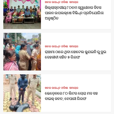
ଖବର ଉପାନ୍ତ ଓଡିଶା
ସମାଚାର
ଜିଲ୍ଲାସ୍ତରୀୟ ୮୦ତମ ସ୍ୱାଧୀନତା ଦିବସ
ପାଳନ ଉପଲକ୍ଷେ ବିଭିନ୍ନ ପ୍ରତିଯୋଗିତା
ଅନୁଷ୍ଠିତ
ଖବର ଉପାନ୍ତ ଓଡିଶା
ସମାଚାର
ରାହାମା ଠାରେ ଥିବା ହୋଟେଲ କ୍ଯୁଇନି ରୁ ଦୁଇ
ଦେହଜୀବୀ ସହିତ ୫ ଗିରଫ
ଖବର ଉପାନ୍ତ ଓଡିଶା
ସମାଚାର
ଭେଡ଼େନରେ ୮୦ ଲିଟର ଚୋରା ମଦ ସହ
ବାଇକ୍ ଜବତ; ବେପାରୀ ଗିରଫ