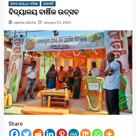
ଖବର ଉପାନ୍ତ ଓଡିଶା
ରାଜନୀତି
ବିଦ୍ୟାଳୟ ବାର୍ଷିକ ଉତ୍ସବ
upanta odisha
January 31, 2023
Share