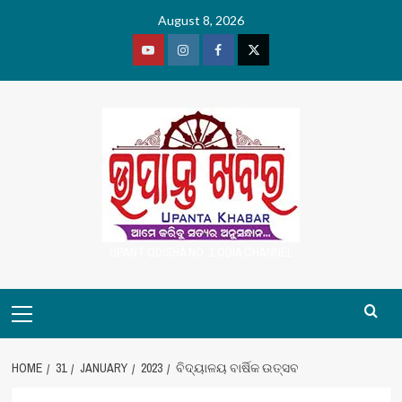
Skip
August 8, 2026
to
content
Youtube
Vimeo
Facebook
Twitter
UPANT ODISHA NO. 1 ODIA CHANNEL
Primary
Menu
HOME
31
JANUARY
2023
ବିଦ୍ୟାଳୟ ବାର୍ଷିକ ଉତ୍ସବ