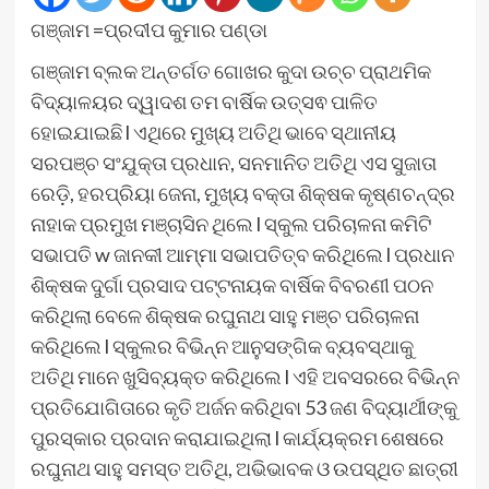
ଗଞ୍ଜାମ =ପ୍ରଦୀପ କୁମାର ପଣ୍ଡା
ଗଞ୍ଜାମ ବ୍ଲକ ଅନ୍ତର୍ଗତ ଗୋଖର କୁଦା ଉଚ୍ଚ ପ୍ରାଥମିକ
ବିଦ୍ୟାଳୟର ଦ୍ୱାଦଶ ତମ ବାର୍ଷିକ ଉତ୍ସଵ ପାଳିତ
ହୋଇଯାଇଛି l ଏଥିରେ ମୁଖ୍ୟ ଅତିଥି ଭାବେ ସ୍ଥାନୀୟ
ସରପଞ୍ଚ ସଂଯୁକ୍ତା ପ୍ରଧାନ, ସନମାନିତ ଅତିଥି ଏସ ସୁଜାତା
ରେଡ଼ି, ହରପ୍ରିୟା ଜେନା, ମୁଖ୍ୟ ବକ୍ତା ଶିକ୍ଷକ କୃଷ୍ଣଚନ୍ଦ୍ର
ନାହାକ ପ୍ରମୁଖ ମଞ୍ଚାସିନ ଥିଲେ l ସ୍କୁଲ ପରିଚାଳନା କମିଟି
ସଭାପତି w ଜାନକୀ ଆମ୍ମା ସଭାପତିତ୍ବ କରିଥିଲେ l ପ୍ରଧାନ
ଶିକ୍ଷକ ଦୁର୍ଗା ପ୍ରସାଦ ପଟ୍ଟନାୟକ ବାର୍ଷିକ ବିବରଣୀ ପଠନ
କରିଥିଲା ବେଳେ ଶିକ୍ଷକ ରଘୁନାଥ ସାହୁ ମଞ୍ଚ ପରିଚାଳନା
କରିଥିଲେ l ସ୍କୁଲର ବିଭିନ୍ନ ଆନୁସଙ୍ଗିକ ବ୍ୟବସ୍ଥାକୁ
ଅତିଥି ମାନେ ଖୁସିବ୍ୟକ୍ତ କରିଥିଲେ l ଏହି ଅବସରରେ ବିଭିନ୍ନ
ପ୍ରତିଯୋଗିତାରେ କୃତି ଅର୍ଜନ କରିଥିବା 53 ଜଣ ବିଦ୍ୟାର୍ଥୀଙ୍କୁ
ପୁରସ୍କାର ପ୍ରଦାନ କରାଯାଇଥିଲା l କାର୍ଯ୍ୟକ୍ରମ ଶେଷରେ
ରଘୁନାଥ ସାହୁ ସମସ୍ତ ଅତିଥି, ଅଭିଭାବକ ଓ ଉପସ୍ଥିତ ଛାତ୍ରୀ