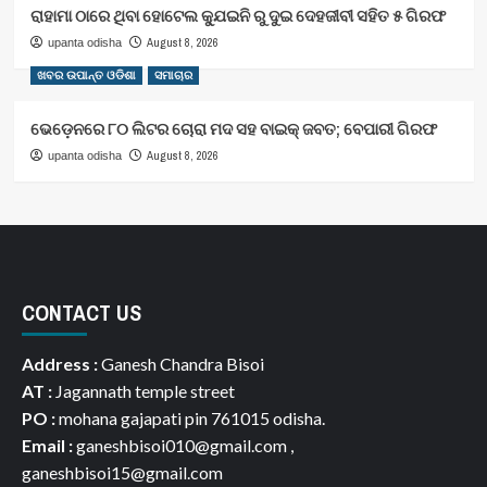
ରାହାମା ଠାରେ ଥିବା ହୋଟେଲ କ୍ଯୁଇନି ରୁ ଦୁଇ ଦେହଜୀବୀ ସହିତ ୫ ଗିରଫ
August 8, 2026
upanta odisha
ଖବର ଉପାନ୍ତ ଓଡିଶା
ସମାଚାର
ଭେଡ଼େନରେ ୮୦ ଲିଟର ଚୋରା ମଦ ସହ ବାଇକ୍ ଜବତ; ବେପାରୀ ଗିରଫ
August 8, 2026
upanta odisha
CONTACT US
Address :
Ganesh Chandra Bisoi
AT :
Jagannath temple street
PO :
mohana gajapati pin 761015 odisha.
Email :
ganeshbisoi010@gmail.com ,
ganeshbisoi15@gmail.com