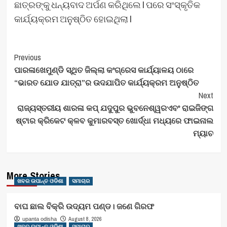
ଛାତ୍ରଙ୍କୁ ଧନ୍ୟବାଦ ଅର୍ପଣ କରିଥିଲେ l ପରେ ସଂସ୍କୃତିକ
କାର୍ଯ୍ୟକ୍ରମ ଅନୁଷ୍ଠିତ ହୋଇଥିଲା l
Post
Previous
ପାରଳାଖେମୁଣ୍ଡି ସ୍ଥିତ ଜିଲ୍ଲା କଂଗ୍ରେସ କାର୍ଯ୍ୟାଳୟ ଠାରେ
Navigation
“ଭାରତ ଯୋଡ ଯାତ୍ରା”ର ଉଦଯାପିତ କାର୍ଯ୍ୟକ୍ରମ ଅନୁଷ୍ଠିତ
Next
ରାଜ୍ୟସ୍ତରୀୟ ଶାରଳା କପ୍ ଯଦୁପୁର ଭୁବନେଶ୍ୱରଏବଂ ରାଇଜିଙ୍ଗ
ଷ୍ଟାର କ୍ରିକେଟ କ୍ଳବ କୁମାରବସ୍ତ ଖୋର୍ଦ୍ଧା ମଧ୍ୟରେ ଫାଇନାଲ
ମ୍ୟାଚ
More Stories
ଖବର ଉପାନ୍ତ ଓଡିଶା
ସମାଚାର
ବାଘ ଛାଲ ବିକ୍ରି ଉଦ୍ୟମ ପଣ୍ଡ। ଜଣେ ଗିରଫ
August 8, 2026
upanta odisha
ଖବର ଉପାନ୍ତ ଓଡିଶା
ସମାଚାର