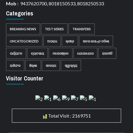
Mob :
9437620700, 8018150533, 8018250533
Categories
BREAKING NEWS
TEST SERIES
TRANSFERS
UNCATEGORIZED
ଅପରାଧ
କ୍ରୀଡ଼ା
ଖବର ଉପାନ୍ତ ଓଡିଶା
ପର୍ଯ୍ୟଟନ
ବ୍ୟବସାୟ
ମନୋରଞ୍ଜନ
ଯୋଗାଯୋଗ
ରାଜନୀତି
ରାଶିଫଳ
ଶିକ୍ଷା
ସମାଚାର
ସ୍ୱାସ୍ଥ୍ୟ
Visitor Counter
Total Visit : 2169751