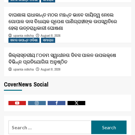
ବାଘଶାଳା ରାଧାକାନ୍ତ ମଠର ମହନ୍ତ ଭାବେ ଦାୟିତ୍ୱ ନେଲେ
ଗୋପାଳ ଦାସ ବିଧାୟକ ରୂପେଶ ପାଣିଗ୍ରାହୀଙ୍କ ଉପସ୍ଥିତିରେ
ହେଲା ଉତ୍ତରାଧିକାରୀ ଘୋଷଣା
August 8, 2026
upanta odisha
ଖବର ଉପାନ୍ତ ଓଡିଶା
ସମାଚାର
ଜିଲ୍ଲାସ୍ତରୀୟ ୮୦ତମ ସ୍ୱାଧୀନତା ଦିବସ ପାଳନ ଉପଲକ୍ଷେ
ବିଭିନ୍ନ ପ୍ରତିଯୋଗିତା ଅନୁଷ୍ଠିତ
August 8, 2026
upanta odisha
CoverNews Social
Youtube
Vimeo
Facebook
Twitter
Search
for: