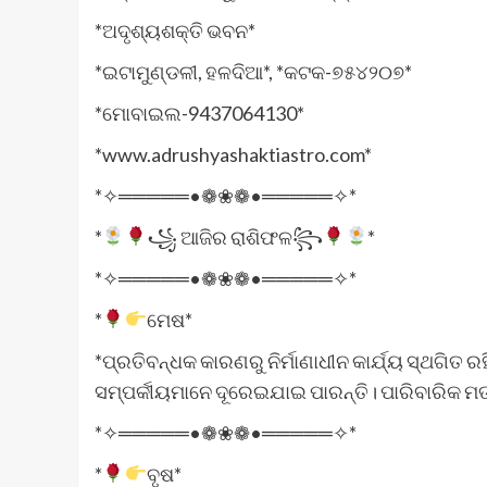
*ଅଦୃଶ୍ୟଶକ୍ତି ଭବନ*
*ଇଟାମୁଣ୍ଡଳୀ, ହଳଦିଆ*, *କଟକ-୭୫୪୨୦୭*
*ମୋବାଇଲ-9437064130*
*www.adrushyashaktiastro.com*
*✧═════•❁❀❁•═════✧*
*
꧁ ଆଜିର ରାଶିଫଳ꧂
*
*✧═════•❁❀❁•═════✧*
*
ମେଷ*
*ପ୍ରତିବନ୍ଧକ କାରଣରୁ ନିର୍ମାଣାଧୀନ କାର୍ଯ୍ୟ ସ୍ଥଗିତ 
ସମ୍ପର୍କୀୟମାନେ ଦୂରେଇଯାଇ ପାରନ୍ତି। ପାରିବାରିକ ମତ
*✧═════•❁❀❁•═════✧*
*
ବୃଷ*