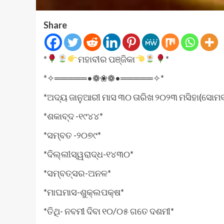
Share
*
ମହାବୀର ପଞ୍ଜିକା
*
*✧═════•❁❀❁•═════✧*
*ଅଦ୍ୟ ଜାନୁଆରୀ ମାସ ୩୦ ତାରିଖ ୨୦୨୩ ମସିହା(ସୋମ
*ଶକାବ୍ଦ -୧୯୪୪*
*ସମ୍ବତ -୨୦୭୯*
*ଦିଲ୍ଲୀସ୍ୱରାଦ୍ଧ-୧୪୩୦*
*ସମ୍ବତ୍ସର-ଅନଳ*
*ମାଘମାସ-ଶୁକ୍ଲପକ୍ଷ*
*ତିଥି- ନବମୀ ଦିବା ୧୦/୦୫ ଗତେ ଦଶମୀ*