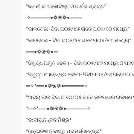
*ଦଶମୀ ର ଏକୋଦିଷ୍ଟ ଓ ପାର୍ବଣ ଶ୍ରାଦ୍ଧ*
✧═════•❁❀❁•═══
*କାଳବେଳା -ଦିବା ଘ୦୭/୪୬ ଗତେ ଘ୦୯/୧୦ ମଧ୍ୟେ*
*ବାରବେଳା – ଦିବା ଘ୦୨/୫୧ ଗତେ ଘ୦୪/୧୩ ମଧ୍ୟେ*
══•❁❀❁•═
*ବିଶୁଦ୍ଧ ଅମୃତ ବେଳ। – ଦିବା ଘ୦୭/୪୫ ମଧ୍ୟେ ଓ 
*ବିଶୁଦ୍ଧ ମ।ହେନ୍ଦ୍ର ବେଳ।- ଦିବା ଘ୦୪/୧୪ ଗତେ ଘ
═✧*══•❁❀❁•═════✧
*ଅଦ୍ୟ ଲାଉ ଦିବା ଘ ୧୦/୦୫ ଗତେ କଳମଶାଗ ଭକ୍ଷଣ 
*═✧*══•❁❀❁•═════✧
*ଡ:ବାୟୁନନ୍ଦନ ମିଶ୍ର*
*ଜ୍ୟୋତିଷ ଓ ବାସ୍ତୁ ପରାମର୍ଶକେନ୍ଦ୍ର*