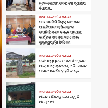
ନୂତନ କୋଠାର ଉଦଘାଟନ ସ୍ଥାନୀୟ
ବିଧାୟକ..
ଖବର ଉପାନ୍ତ ଓଡିଶା
ସମାଚାର
ମାଲକାନଗିରି ଜିଲ୍ଲା ଗସ୍ତରେ
ଆଇପିଆର ଦକ୍ଷିଣାଞ୍ଚଳ
ଉପନିର୍ଦ୍ଦେଶକ ବସନ୍ତ ପ୍ରଧାନ:
କାର୍ଯ୍ୟର ସମୀକ୍ଷା ସହ ଦେଲେ
ଗୁରୁତ୍ୱପୂର୍ଣ୍ଣ ନିର୍ଦ୍ଦେଶ
ଖବର ଉପାନ୍ତ ଓଡିଶା
ସମାଚାର
ସଢା ପଞ୍ଚାୟତର ସରକାରୀ ଅନୁଦାନ
ଆତ୍ମସାତ୍ ପ୍ରସଙ୍ଗ, ଅଭିଯୋଗର
ମାସକ ପରେ ବି ହେଲାନି ତଦନ୍ତ..
ଖବର ଉପାନ୍ତ ଓଡିଶା
ସମାଚାର
ଆବାସ ତାଲିକାକୁ ନେଇ ବଢ଼ୁଛି
ଅସନ୍ତୋଷ