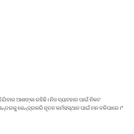
ରହିଯିବାର ଆଶଙ୍କା ରହିଛି। ନିଜ ବ୍ୟବହାର ପାଇଁ ନିକଟ
ାନ୍ତରକୁ କେନ୍ଦ୍ରକରି ନୂତନ କର୍ମସସ୍ଥାନ ପାଇଁ ମନ ବଳିପାରେ।*