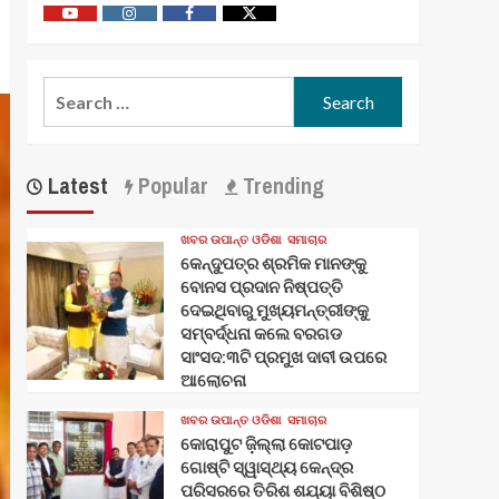
Youtube
Vimeo
Facebook
Twitter
Search
for:
Latest
Popular
Trending
ଖବର ଉପାନ୍ତ ଓଡିଶା
ସମାଚାର
କେନ୍ଦୁପତ୍ର ଶ୍ରମିକ ମାନଙ୍କୁ
ବୋନସ ପ୍ରଦାନ ନିଷ୍ପତ୍ତି
ଦେଇଥିବାରୁ ମୁଖ୍ୟମନ୍ତ୍ରୀଙ୍କୁ
ସମ୍ବର୍ଦ୍ଧନା କଲେ ବରଗଡ
ସାଂସଦ:୩ଟି ପ୍ରମୁଖ ଦାବୀ ଉପରେ
ଆଲୋଚନା
ଖବର ଉପାନ୍ତ ଓଡିଶା
ସମାଚାର
କୋରାପୁଟ ଜ଼ିଲ୍ଲା କୋଟପାଡ଼
ଗୋଷ୍ଟି ସ୍ୱାସ୍ଥ୍ୟ କେନ୍ଦ୍ର
ପରିସରରେ ତିରିଶ ଶଯ୍ୟା ବିଶିଷ୍ଠ