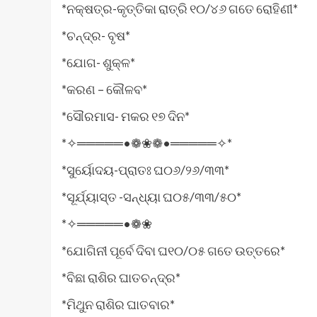
*ନକ୍ଷତ୍ର-କୃତ୍ତିକା ରାତ୍ରି ୧୦/୪୬ ଗତେ ରୋହିଣୀ*
*ଚନ୍ଦ୍ର- ବୃଷ*
*ଯୋଗ- ଶୁକ୍ଳ*
*କରଣ – କୌଳବ*
*ସୌରମାସ- ମକର ୧୭ ଦିନ*
*✧═════•❁❀❁•═════✧*
*ସୁର୍ୟୋଦୟ-ପ୍ରାତଃ ଘ୦୬/୨୬/୩୩*
*ସୂର୍ଯ୍ୟାସ୍ତ -ସନ୍ଧ୍ୟା ଘ୦୫/୩୩/୫୦*
*✧═════•❁❀
*ଯୋଗିନୀ ପୂର୍ବେ ଦିବା ଘ୧୦/୦୫ ଗତେ ଉତ୍ତରେ*
*ବିଛା ରାଶିର ଘାତଚନ୍ଦ୍ର*
*ମିଥୁନ ରାଶିର ଘାତବାର*