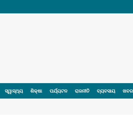
ସ୍ୱାସ୍ଥ୍ୟ
ଶିକ୍ଷା
ପର୍ଯ୍ୟଟନ
ରାଜନୀତି
ବ୍ୟବସାୟ
ଖବର 