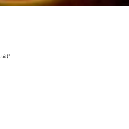
ବାର)*