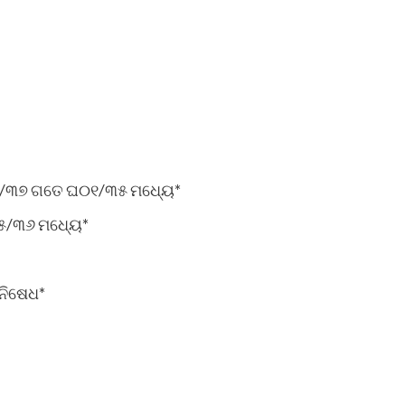
ଘ୧୧/୩୭ ଗତେ ଘ୦୧/୩୫ ମଧ୍ୟେ*
୦୫/୩୬ ମଧ୍ୟେ*
ନିଷେଧ*