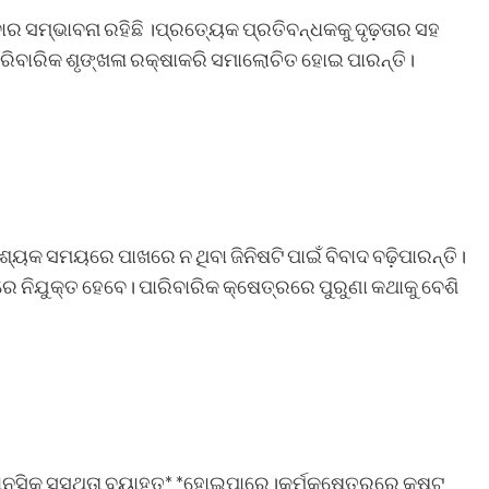
ର ସମ୍ଭାବନା ରହିଛି ।ପ୍ରତ୍ୟେକ ପ୍ରତିବନ୍ଧକକୁ ଦୃଢ଼ତାର ସହ
ରିବାରିକ ଶୃଙ୍ଖଳା ରକ୍ଷାକରି ସମାଲୋଚିତ ହୋଇ ପାରନ୍ତି।
କ ସମୟରେ ପାଖରେ ନ ଥିବା ଜିନିଷଟି ପାଇଁ ବିବାଦ ବଢ଼ିପାରନ୍ତି।
ମରେ ନିଯୁକ୍ତ ହେବେ। ପାରିବାରିକ କ୍ଷେତ୍ରରେ ପୁରୁଣା କଥାକୁ ବେଶି
ାନସିକ ସୁସ୍ଥତା ବ୍ୟାହତ* *ହୋଇପାରେ।କର୍ମକ୍ଷେତ୍ରରେ କଷ୍ଟ