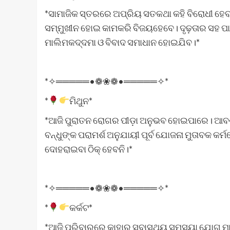
*ସାମାଜିକ ସ୍ତରରେ ଅପ୍ରିୟ ସତକଥା କହି ବିରୋଧୀ ହେବା
ସମ୍ମୁଖୀନ ହୋଇ କାମକରି ବିଜୟହେବେ। ଦୃଢ଼ତାର ସହ ପା
ମାଲିମକଦ୍ଦମା ଓ ବିବାଦ ସମାଧାନ ହୋଇଯିବ।*
*✧═════•❁❀❁•═════✧*
*
ମିଥୁନ*
*ଆଜି ପୁରାତନ ରୋଗର ପୀଡ଼ା ଅନୁଭବ ହୋଇପାରେ। ଆବଶ୍ୟ
ବନ୍ଧୁଙ୍କ ପରାମର୍ଶ ଅନୁଯାୟୀ ପୂର୍ବ ଯୋଜନା ମୁତାବକ କର୍
ଦୋହରାଇବା ଠିକ୍‌ ହେବନି।*
*✧═════•❁❀❁•═════✧*
*
କର୍କଟ*
*ଆଜି ପରିବାରରେ କାହାର ସ୍ବାସ୍ଥ୍ୟ ସମସ୍ୟା ଯୋଗୁ ମ