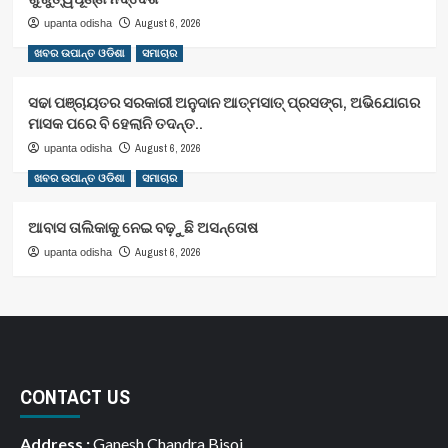
August 6, 2026
upanta odisha
ଖବର ଉପାନ୍ତ ଓଡିଶା
ସମାଚାର
ସଢା ପଞ୍ଚାୟତର ସରକାରୀ ଅନୁଦାନ ଆତ୍ମସାତ୍ ପ୍ରସଙ୍ଗ, ଅଭିଯୋଗର
ମାସକ ପରେ ବି ହେଲାନି ତଦନ୍ତ..
August 6, 2026
upanta odisha
ଖବର ଉପାନ୍ତ ଓଡିଶା
ସମାଚାର
ଆବାସ ତାଲିକାକୁ ନେଇ ବଢ଼ୁଛି ଅସନ୍ତୋଷ
August 6, 2026
upanta odisha
CONTACT US
Address :
Ganesh Chandra Bisoi