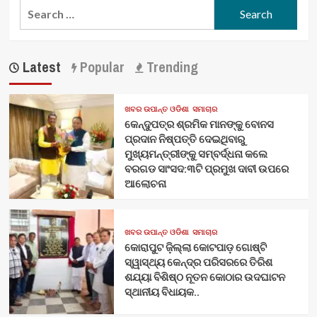
Search
for:
Latest
Popular
Trending
ଖବର ଉପାନ୍ତ ଓଡିଶା
ସମାଚାର
କେନ୍ଦୁପତ୍ର ଶ୍ରମିକ ମାନଙ୍କୁ ବୋନସ
ପ୍ରଦାନ ନିଷ୍ପତ୍ତି ଦେଇଥିବାରୁ
ମୁଖ୍ୟମନ୍ତ୍ରୀଙ୍କୁ ସମ୍ବର୍ଦ୍ଧନା କଲେ
ବରଗଡ ସାଂସଦ:୩ଟି ପ୍ରମୁଖ ଦାବୀ ଉପରେ
ଆଲୋଚନା
ଖବର ଉପାନ୍ତ ଓଡିଶା
ସମାଚାର
କୋରାପୁଟ ଜ଼ିଲ୍ଲା କୋଟପାଡ଼ ଗୋଷ୍ଟି
ସ୍ୱାସ୍ଥ୍ୟ କେନ୍ଦ୍ର ପରିସରରେ ତିରିଶ
ଶଯ୍ୟା ବିଶିଷ୍ଠ ନୂତନ କୋଠାର ଉଦଘାଟନ
ସ୍ଥାନୀୟ ବିଧାୟକ..