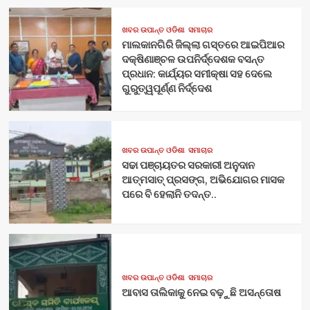
ଖବର ଉପାନ୍ତ ଓଡିଶା
ସମାଚାର
ମାଲକାନଗିରି ଜିଲ୍ଲା ଗସ୍ତରେ ଆଇପିଆର
ଦକ୍ଷିଣାଞ୍ଚଳ ଉପନିର୍ଦ୍ଦେଶକ ବସନ୍ତ
ପ୍ରଧାନ: କାର୍ଯ୍ୟର ସମୀକ୍ଷା ସହ ଦେଲେ
ଗୁରୁତ୍ୱପୂର୍ଣ୍ଣ ନିର୍ଦ୍ଦେଶ
ଖବର ଉପାନ୍ତ ଓଡିଶା
ସମାଚାର
ସଢା ପଞ୍ଚାୟତର ସରକାରୀ ଅନୁଦାନ
ଆତ୍ମସାତ୍ ପ୍ରସଙ୍ଗ, ଅଭିଯୋଗର ମାସକ
ପରେ ବି ହେଲାନି ତଦନ୍ତ..
ଖବର ଉପାନ୍ତ ଓଡିଶା
ସମାଚାର
ଆବାସ ତାଲିକାକୁ ନେଇ ବଢ଼ୁଛି ଅସନ୍ତୋଷ