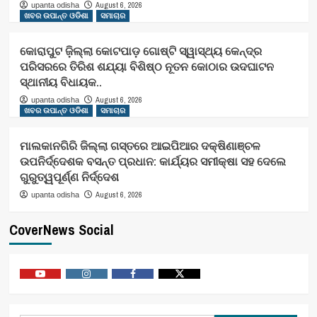
August 6, 2026
upanta odisha
ଖବର ଉପାନ୍ତ ଓଡିଶା
ସମାଚାର
କୋରାପୁଟ ଜ଼ିଲ୍ଲା କୋଟପାଡ଼ ଗୋଷ୍ଟି ସ୍ୱାସ୍ଥ୍ୟ କେନ୍ଦ୍ର
ପରିସରରେ ତିରିଶ ଶଯ୍ୟା ବିଶିଷ୍ଠ ନୂତନ କୋଠାର ଉଦଘାଟନ
ସ୍ଥାନୀୟ ବିଧାୟକ..
August 6, 2026
upanta odisha
ଖବର ଉପାନ୍ତ ଓଡିଶା
ସମାଚାର
ମାଲକାନଗିରି ଜିଲ୍ଲା ଗସ୍ତରେ ଆଇପିଆର ଦକ୍ଷିଣାଞ୍ଚଳ
ଉପନିର୍ଦ୍ଦେଶକ ବସନ୍ତ ପ୍ରଧାନ: କାର୍ଯ୍ୟର ସମୀକ୍ଷା ସହ ଦେଲେ
ଗୁରୁତ୍ୱପୂର୍ଣ୍ଣ ନିର୍ଦ୍ଦେଶ
August 6, 2026
upanta odisha
CoverNews Social
Youtube
Vimeo
Facebook
Twitter