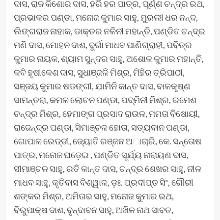
ଦାସ, ରାଜ କିଶୋର ଦାସ, ହରି ହର ପାତ୍ର, ପୂର୍ଣ୍ଣ ଚନ୍ଦ୍ର ରଥ,
ପ୍ରଭାକର ପଣ୍ଡା, ମନୋଜ କୁମାର ସାହୁ, ମୁରଲୀ ଧର ନନ୍ଦ,
ଲିଙ୍ଗରାଜ ନାହାକ, ଡାକ୍ତର ନଳିନୀ ମହାନ୍ତି, ପଣ୍ଡିତ ଚନ୍ଦ୍ର
ମଣି ଦାସ, ମୋହନ ଦାଶ, ଦୁର୍ଗା ମାଧବ ପାଣିଗ୍ରାହୀ, ପବିତ୍ର
କୁମାର ନାୟକ, ଶ୍ୟାମ ସୁନ୍ଦର ସାହୁ, ଅଶୋକ କୁମାର ମହାନ୍ତି,
କବି ହୃଷୀକେଶ ଦାସ, ସୁଧାଞ୍ଜଳି ମିଶ୍ର, ମିହିର ତ୍ରିପାଠୀ,
ସଞ୍ଜୟ କୁମାର ଷଡଙ୍ଗୀ, ଯାମିନି କାନ୍ତ ଦାସ, ବାଳକୃଷ୍ଣ
ସାମନ୍ତରା, କମଳ ଲୋଚନ ପଣ୍ଡା, ପଦ୍ମିନୀ ମିଶ୍ର, ରମେଶ
ଚନ୍ଦ୍ର ମିଶ୍ର, ହେମାଙ୍ଗ ପ୍ରସାଦ ରାଉଳ, ମମତା ବିଷୋୟୀ,
ରାଜେନ୍ଦ୍ର ପଣ୍ଡା, ସିମାଞ୍ଚଳ ହୋତା, ସତ୍ୟବାନ ପଣ୍ଡା,
ଗୋପାଳ ରେଡ୍ଡୀ, ଜ୍ୟୋତି ରଞ୍ଜନ ଅାଚାରି, କେ. ସନ୍ତୋଷ
ପାତ୍ର, ମନୋଜ ଘଡ଼େଇ , ପଣ୍ଡିତ ସୂର୍ଯ୍ୟ ନାରାୟଣ ଦାସ,
ସୀମାଞ୍ଚଳ ସାହୁ, ରତି କାନ୍ତ ଦାସ, ଚନ୍ଦ୍ର ଶେଖର ସାହୁ, ନୀଳ
ମାଧବ ସାହୁ, କୃତିବାସ ବିଶ୍ୱାଳ, ଡ଼ଃ. ପ୍ରଦୀପ୍ତ ସିଂ, ଗୌରୀ
ଶଙ୍କର ମିଶ୍ର, ଅମିତାଭ ସାହୁ, ମନୋଜ କୁମାର ରଥ,
ବିରୁପାକ୍ଷ ଦାଶ, ବୃନ୍ଦାବନ ସାହୁ, ଅଖିଳ ନାଥ ସାବତ,