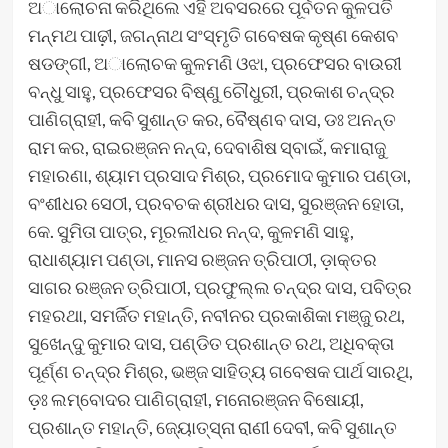
ଅାଲୋଚନା କରିଥିଲେ ଏହି ଅବସରରେ ପୂର୍ବତନ କୁଳପତି
ମନ୍ମଥ ପାଢ଼ୀ, ଜଗନ୍ନାଥ ସଂସ୍ମୃତି ଗବେଷକ କୃଷ୍ଣ କେଶବ
ଷଡଙ୍ଗୀ, ଅାଲୋଚକ କୁଳମଣି ଓଝା, ପ୍ରଫେସର ବାଉରୀ
ବନ୍ଧୁ ସାହୁ, ପ୍ରଫେସର ବିଷ୍ଣୁ ଚୌଧୁରୀ, ପ୍ରକାଶ ଚନ୍ଦ୍ର
ପାଣିଗ୍ରାହୀ, କବି ସୁଶାନ୍ତ କର, ବୈଷ୍ଣବ ଦାସ, ଡଃ ଅନନ୍ତ
ରାମ କର, ରାଇରଞ୍ଜନ ନନ୍ଦ, ଦେବାଶିଷ ସ୍ବାଇଁ, କମାରାଜୁ
ମହାରଣା, ଶ୍ୟାମ ପ୍ରସାଦ ମିଶ୍ର, ପ୍ରମୋଦ କୁମାର ପଣ୍ଡା,
ବଂଶୀଧର ସେଠୀ, ପ୍ରବଚକ ଶ୍ରୀଧର ଦାସ, ସୁରଞ୍ଜନ ହୋତା,
କେ. ସୁମିତା ପାତ୍ର, ମୂରଲୀଧର ନନ୍ଦ, କୁଳମଣି ସାହୁ,
ରାଧାଶ୍ୟାମ ପଣ୍ଡା, ମାନସ ରଞ୍ଜନ ତ୍ରିପାଠୀ, ଡ଼ାକ୍ତର
ସାଗର ରଞ୍ଜନ ତ୍ରିପାଠୀ, ପ୍ରଫୁଲ୍ଲ ଚନ୍ଦ୍ର ଦାସ, ପବିତ୍ର
ମହରଥା, ସମର୍ଜିତ ମହାନ୍ତି, ନବୀନର ପ୍ରକାଶିକା ମଞ୍ଜୁ ରଥ,
ସୁଖେନ୍ଦୁ କୁମାର ଦାସ, ପଣ୍ଡିତ ପ୍ରଶାନ୍ତ ରଥ, ଅଧିବକ୍ତା
ପୂର୍ଣ୍ଣ ଚନ୍ଦ୍ର ମିଶ୍ର, ଭଞ୍ଜ ସାହିତ୍ୟ ଗବେଷକ ପାର୍ଥ ସାରଥି,
ଡ଼ଃ ଲମ୍ବୋଦର ପାଣିଗ୍ରାହୀ, ମନୋରଞ୍ଜନ ବିଷୋୟୀ,
ପ୍ରଶାନ୍ତ ମହାନ୍ତି, ଜ୍ୟୋତ୍ସ୍ନା ରାଣୀ ଦେବୀ, କବି ସୁଶାନ୍ତ