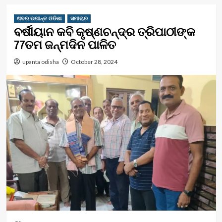
ଖବର ଉପାନ୍ତ ଓଡିଶା
ସମାଚାର
ବର୍ଷୀୟାନ କବି କୃଷ୍ଣଚନ୍ଦ୍ର ତ୍ରିପାଠୀଙ୍କ
77ତମ ଜନ୍ମଦିନ ପାଳିତ
upanta odisha
October 28, 2024