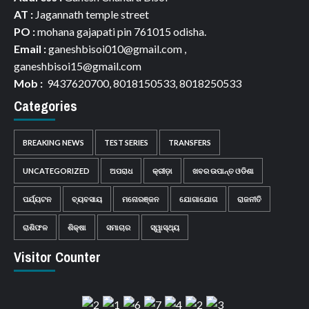
AT :
Jagannath temple street
PO :
mohana gajapati pin 761015 odisha.
Email :
ganeshbisoi010@gmail.com ,
ganeshbisoi15@gmail.com
Mob :
9437620700, 8018150533, 8018250533
Categories
BREAKING NEWS
TEST SERIES
TRANSFERS
UNCATEGORIZED
ଅପରାଧ
କ୍ରୀଡ଼ା
ଖବର ଉପାନ୍ତ ଓଡିଶା
ପର୍ଯ୍ୟଟନ
ବ୍ୟବସାୟ
ମନୋରଞ୍ଜନ
ଯୋଗାଯୋଗ
ରାଜନୀତି
ରାଶିଫଳ
ଶିକ୍ଷା
ସମାଚାର
ସ୍ୱାସ୍ଥ୍ୟ
Visitor Counter