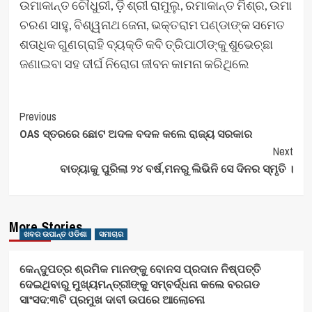
ଉମାକାନ୍ତ ଚୌଧୁରୀ, ଡ଼ି ଶ୍ରୀ ରାମୁଲୁ, ରମାକାନ୍ତ ମିଶ୍ର, ଉମା
ଚରଣ ସାହୁ, ବିଶ୍ୱନାଥ ଜେନା, ଭକ୍ତରାମ ପଣ୍ଡାଙ୍କ ସମେତ
ଶତାଧିକ ଗୁଣଗ୍ରାହି ବ୍ୟକ୍ତି କବି ତ୍ରିପାଠୀଙ୍କୁ ଶୁଭେଚ୍ଛା
ଜଣାଇବା ସହ ଦୀର୍ଘ ନିରୋଗ ଜୀବନ କାମନା କରିଥିଲେ
Post
Previous
OAS ସ୍ତରରେ ଛୋଟ ଅଦଳ ବଦଳ କଲେ ରାଜ୍ୟ ସରକାର
Navigation
Next
ବାତ୍ୟାକୁ ପୁରିଲା ୨୪ ବର୍ଷ,ମନରୁ ଲିଭିନି ସେ ଦିନର ସ୍ମୃତି ।
More Stories
ଖବର ଉପାନ୍ତ ଓଡିଶା
ସମାଚାର
କେନ୍ଦୁପତ୍ର ଶ୍ରମିକ ମାନଙ୍କୁ ବୋନସ ପ୍ରଦାନ ନିଷ୍ପତ୍ତି
ଦେଇଥିବାରୁ ମୁଖ୍ୟମନ୍ତ୍ରୀଙ୍କୁ ସମ୍ବର୍ଦ୍ଧନା କଲେ ବରଗଡ
ସାଂସଦ:୩ଟି ପ୍ରମୁଖ ଦାବୀ ଉପରେ ଆଲୋଚନା