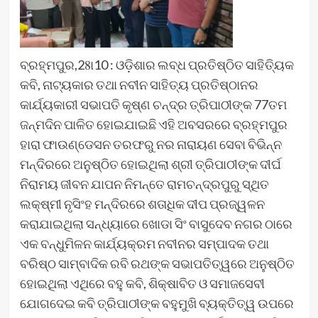
ବ୍ରହ୍ମପୁର,28ା10 : ଓଡ଼ିଶାର ଲବ୍ଧ ପ୍ରତିଷ୍ଠିତ ସାହିତି୍ୟକ
କବି, ନାଟ୍ୟକାର ତଥା ନବୀନ ସାହିତ୍ୟ ପ୍ରତିଷ୍ଠାନର
କାର୍ଯ୍ୟକାରୀ ସଭାପତି କୃଷ୍ଣ ଚନ୍ଦ୍ର ତ୍ରିପାଠୀଙ୍କ 77ତମ
ଜନ୍ମଦିନ ପାଳିତ ହୋଇଯାଇଛି ଏହି ଅବସରରେ ବ୍ରହ୍ମପୁର
ହାରା ଫାଉଣ୍ଡେସନ ତରଫରୁ ନର ନାରାୟଣ ସେବା ବିଭିନ୍ନ
ମନ୍ଦିରରେ ଅନୁଷ୍ଠିତ ହୋଇଥିଲା ଶ୍ରୀ ତ୍ରିପାଠୀଙ୍କ ଦୀର୍ଘ
ନିରାମୟ ଜୀବନ ଯାପନ ନିମନ୍ତେ ରାମଚନ୍ଦ୍ରପୁରୁ ସ୍ଥିତ
ଲକ୍ଷ୍ମୀ ନୃସିଂହ ମନ୍ଦିରରେ ଶତାଧିକ ଦୀପ ପ୍ରଜ୍ୱଳନ
କରାଯାଇଥିଲା ସନ୍ଧ୍ୟାରେ ଖୋଡା ସିଂ ବାସୁଦେବ ନଗର ଠାରେ
ଏକ ବନ୍ଧୁମିଳନ କାର୍ଯ୍ୟକ୍ରମ ନବୀନର ସମ୍ପାଦକ ତଥା
ବରିଷ୍ଠ ସାମ୍ବାଦିକ ରବି ରଥଙ୍କ ସଭାପତିତ୍ୱରେ ଅନୁଷ୍ଠିତ
ହୋଇଥିଲା ଏଥିରେ ବହୁ କବି, ଶିକ୍ଷାବିତ ଓ ସମାଜସେବୀ
ଯୋଗଦେଇ କବି ତ୍ରିପାଠୀଙ୍କ ବହୁମୁଖି ବ୍ୟକ୍ତିତ୍ୱ ଉପରେ