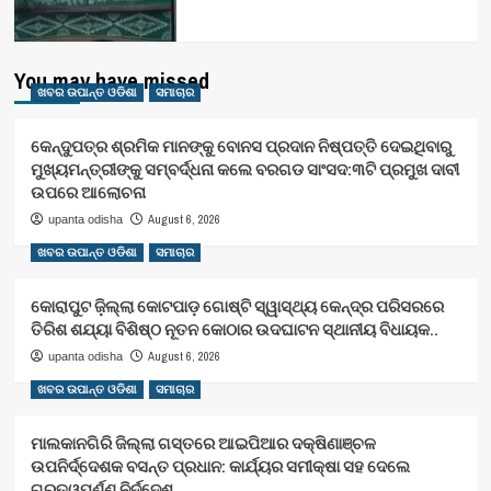
You may have missed
ଖବର ଉପାନ୍ତ ଓଡିଶା
ସମାଚାର
କେନ୍ଦୁପତ୍ର ଶ୍ରମିକ ମାନଙ୍କୁ ବୋନସ ପ୍ରଦାନ ନିଷ୍ପତ୍ତି ଦେଇଥିବାରୁ
ମୁଖ୍ୟମନ୍ତ୍ରୀଙ୍କୁ ସମ୍ବର୍ଦ୍ଧନା କଲେ ବରଗଡ ସାଂସଦ:୩ଟି ପ୍ରମୁଖ ଦାବୀ
ଉପରେ ଆଲୋଚନା
August 6, 2026
upanta odisha
ଖବର ଉପାନ୍ତ ଓଡିଶା
ସମାଚାର
କୋରାପୁଟ ଜ଼ିଲ୍ଲା କୋଟପାଡ଼ ଗୋଷ୍ଟି ସ୍ୱାସ୍ଥ୍ୟ କେନ୍ଦ୍ର ପରିସରରେ
ତିରିଶ ଶଯ୍ୟା ବିଶିଷ୍ଠ ନୂତନ କୋଠାର ଉଦଘାଟନ ସ୍ଥାନୀୟ ବିଧାୟକ..
August 6, 2026
upanta odisha
ଖବର ଉପାନ୍ତ ଓଡିଶା
ସମାଚାର
ମାଲକାନଗିରି ଜିଲ୍ଲା ଗସ୍ତରେ ଆଇପିଆର ଦକ୍ଷିଣାଞ୍ଚଳ
ଉପନିର୍ଦ୍ଦେଶକ ବସନ୍ତ ପ୍ରଧାନ: କାର୍ଯ୍ୟର ସମୀକ୍ଷା ସହ ଦେଲେ
ଗୁରୁତ୍ୱପୂର୍ଣ୍ଣ ନିର୍ଦ୍ଦେଶ