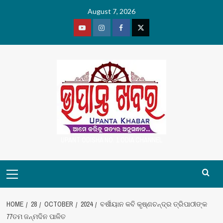
Skip
August 7, 2026
to
content
Youtube
Vimeo
Facebook
Twitter
UPANT ODISHA NO. 1 ODIA CHANNEL
Primary
Menu
HOME
28
OCTOBER
2024
ବର୍ଷୀୟାନ କବି କୃଷ୍ଣଚନ୍ଦ୍ର ତ୍ରିପାଠୀଙ୍କ
77ତମ ଜନ୍ମଦିନ ପାଳିତ