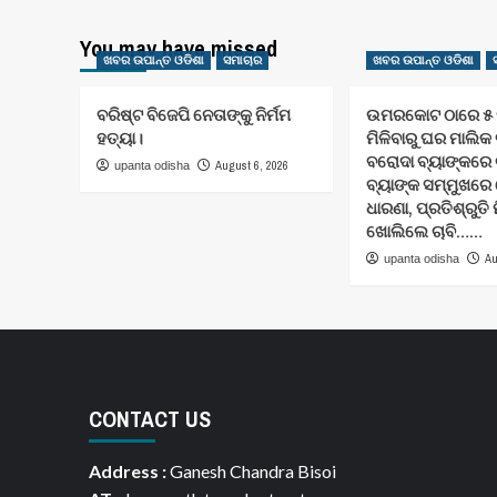
You may have missed
ଖବର ଉପାନ୍ତ ଓଡିଶା
ସମାଚାର
ଖବର ଉପାନ୍ତ ଓଡିଶା
ବରିଷ୍ଟ ବିଜେପି ନେତାଙ୍କୁ ନିର୍ମମ
ଉମରକୋଟ ଠାରେ ୫ ମ
ହତ୍ୟା।
ମିଳିବାରୁ ଘର ମାଲିକ
ବରୋଦା ବ୍ୟାଙ୍କରେ 
August 6, 2026
upanta odisha
ବ୍ୟାଙ୍କ ସମ୍ମୁଖର
ଧାରଣା, ପ୍ରତିଶ୍ରୁତି
ଖୋଲିଲେ ଚାବି……
Au
upanta odisha
CONTACT US
Address :
Ganesh Chandra Bisoi