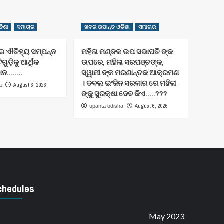
ିଶା
ସମାଚାର
ଖବର ଉପାନ୍ତ ଓଡିଶା
ସମାଚାର
ଐତିହ୍ୟ ସମ୍ପନ୍ନ
ମହିଳା ମଣ୍ଡଳ ଉପ ସଭାପତି ଙ୍କ
ିଗୁଡ଼ିକୁ ଆର୍ଥିକ
ଉପରେ, ମହିଳା ସରପଞ୍ଚଙ୍କ,
ଦାନ……..
ସ୍ୱାମୀ ଙ୍କ ମରଣାନ୍ତକ ଆକ୍ରମଣ
। ଡବଲ ଇଂଜିନ ସରକାର ରେ ମହିଳା
August 6, 2026
a
ଙ୍କୁ ସୁରକ୍ଷା ଦେବ କିଏ…..???
August 6, 2026
upanta odisha
chedules
May 2023