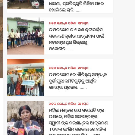
ଧାରଣା, ପ୍ରତିଶ୍ରୁତି ମିଳିବା ପରେ
ଖୋଲିଲେ ଚାବି……
ଖବର ଉପାନ୍ତ ଓଡିଶା
ସମାଚାର
ଉମରକୋଟ ର ୫ ଜଣ କ୍ରୀଡାବିତ
ସରକାରୀ କ୍ରୀଡା ଛାତ୍ରାବାସ ପାଇଁ
ନବରଙ୍ଗପୁର ଜିଲ୍ଲାରୁ
ମନୋନୀତ……
ଖବର ଉପାନ୍ତ ଓଡିଶା
ସମାଚାର
ଉମରକୋଟ ରେ ଐତିହ୍ୟ ସମ୍ପନ୍ନ
ଦୁର୍ଗାପୂଜା କମିଟିଗୁଡ଼ିକୁ ଆର୍ଥିକ
ସହାୟତା ପ୍ରଦାନ……..
ଖବର ଉପାନ୍ତ ଓଡିଶା
ସମାଚାର
ମହିଳା ମଣ୍ଡଳ ଉପ ସଭାପତି ଙ୍କ
ଉପରେ, ମହିଳା ସରପଞ୍ଚଙ୍କ,
ସ୍ୱାମୀ ଙ୍କ ମରଣାନ୍ତକ ଆକ୍ରମଣ
। ଡବଲ ଇଂଜିନ ସରକାର ରେ ମହିଳା