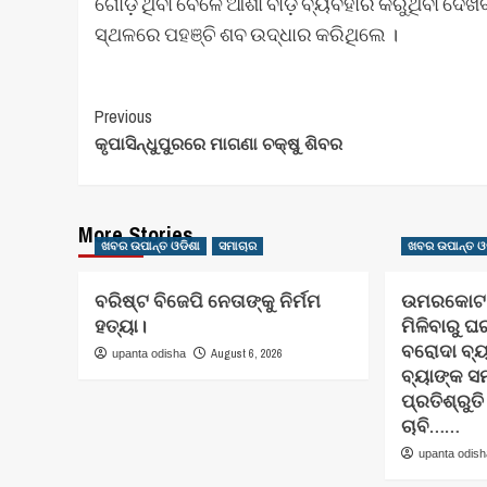
ଗୋଡ଼ ଥିବା ବେଳେ ଆଶା ବାଡ଼ି ବ୍ୟବହାର କରୁଥିବା ଦେଖିବ
ସ୍ଥଳରେ ପହଞ୍ଚି ଶବ ଉଦ୍ଧାର କରିଥିଲେ ।
Post
Previous
କୃପାସିନ୍ଧୁପୁରରେ ମାଗଣା ଚକ୍ଷୁ ଶିବର
Navigation
More Stories
ଖବର ଉପାନ୍ତ ଓଡିଶା
ସମାଚାର
ଖବର ଉପାନ୍ତ ଓ
ବରିଷ୍ଟ ବିଜେପି ନେତାଙ୍କୁ ନିର୍ମମ
ଉମରକୋଟ ଠ
ହତ୍ୟା।
ମିଳିବାରୁ 
ବରୋଦା ବ୍ୟ
August 6, 2026
upanta odisha
ବ୍ୟାଙ୍କ ସ
ପ୍ରତିଶ୍ରୁ
ଚାବି……
upanta odis