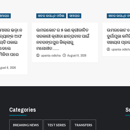
ସମାଚାର
ଖବର ଉପାନ୍ତ ଓଡିଶା
ସମାଚାର
ଖବର ଉପାନ୍ତ ଓଡ
ାସର ଭଡ଼ା ନ
ଉମରକୋଟ ର ୫ ଜଣ କ୍ରୀଡାବିତ
ଉମରକୋଟ ରେ 
 ବ୍ୟାଙ୍କ ଅଫ
ସରକାରୀ କ୍ରୀଡା ଛାତ୍ରାବାସ ପାଇଁ
ଦୁର୍ଗାପୂଜା କମିଟ
ଚାବି ପକାଇ
ନବରଙ୍ଗପୁର ଜିଲ୍ଲାରୁ
ସହାୟତା ପ୍ର
େ ଦେଲେ
ମନୋନୀତ……
upanta odish
 ମିଳିବା ପରେ
August 6, 2026
upanta odisha
gust 6, 2026
Categories
S
BREAKING NEWS
TEST SERIES
TRANSFERS