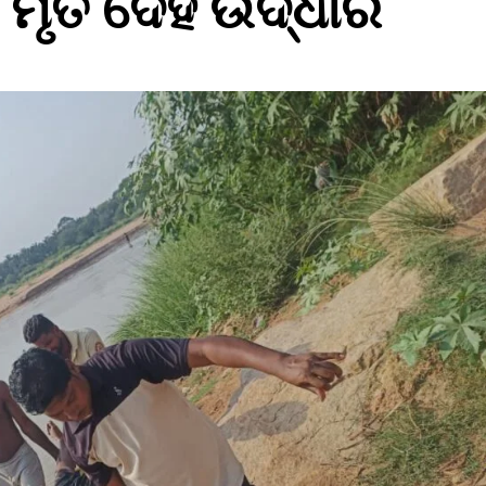
 ମୃତ ଦେହ ଉଦ୍ଧାର