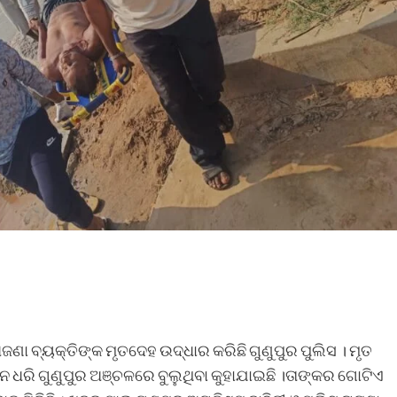
ଅଜଣା ବ୍ୟକ୍ତିଙ୍କ ମୃତଦେହ ଉଦ୍ଧାର କରିଛି ଗୁଣୁପୁର ପୁଲିସ । ମୃତ
ନ ଧରି ଗୁଣୁପୁର ଅଞ୍ଚଳରେ ବୁଲୁଥିବା କୁହାଯାଇଛି ।ତାଙ୍କର ଗୋଟିଏ