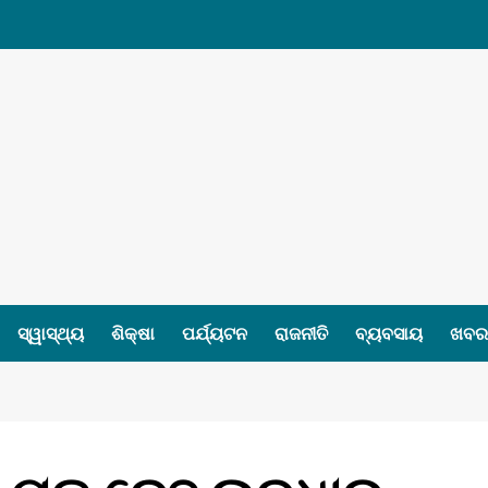
ସ୍ୱାସ୍ଥ୍ୟ
ଶିକ୍ଷା
ପର୍ଯ୍ୟଟନ
ରାଜନୀତି
ବ୍ୟବସାୟ
ଖବର 