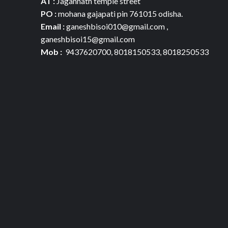
AT :
Jagannath temple street
PO :
mohana gajapati pin 761015 odisha.
Email :
ganeshbisoi010@gmail.com ,
ganeshbisoi15@gmail.com
Mob :
9437620700, 8018150533, 8018250533