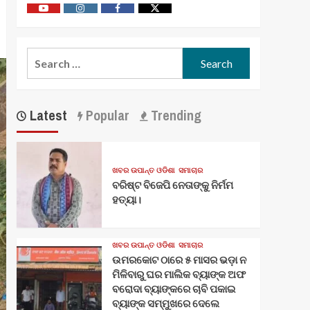
Youtube
Vimeo
Facebook
Twitter
Search
for:
Latest
Popular
Trending
ଖବର ଉପାନ୍ତ ଓଡିଶା
ସମାଚାର
ବରିଷ୍ଟ ବିଜେପି ନେତାଙ୍କୁ ନିର୍ମମ
ହତ୍ୟା।
ଖବର ଉପାନ୍ତ ଓଡିଶା
ସମାଚାର
ଉମରକୋଟ ଠାରେ ୫ ମାସର ଭଡ଼ା ନ
ମିଳିବାରୁ ଘର ମାଲିକ ବ୍ୟାଙ୍କ ଅଫ
ବରୋଦା ବ୍ୟାଙ୍କରେ ଚାବି ପକାଇ
ବ୍ୟାଙ୍କ ସମ୍ମୁଖରେ ଦେଲେ