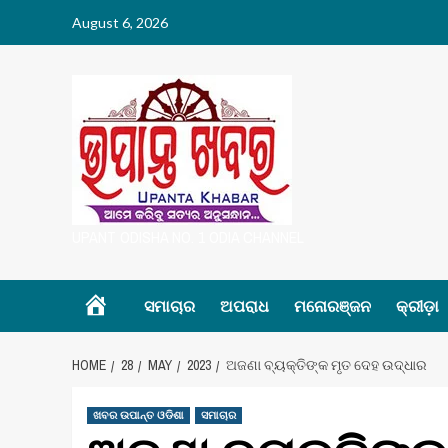
Skip
August 6, 2026
to
content
UPANT ODISHA NO. 1 ODIA CHANNEL
Home
ସମାଚାର
ଅପରାଧ
ମନୋରଞ୍ଜନ
କ୍ରୀଡ଼ା
HOME
28
MAY
2023
ଅଜଣା ବ୍ୟକ୍ତିଙ୍କ ମୃତ ଦେହ ଉଦ୍ଧାର
ଖବର ଉପାନ୍ତ ଓଡିଶା
ସମାଚାର