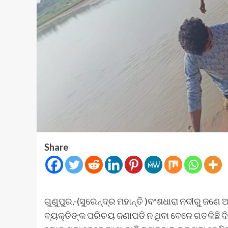
Share
ଗୁଣୁପୁର,-(ସୁରେନ୍ଦ୍ର ମହାନ୍ତି )ବଂଶଧାରା ନଦୀରୁ ଜଣେ 
ବ୍ୟକ୍ତିଙ୍କ ପରିଚୟ ଜଣାପଡି ନ ଥିବା ବେଳେ ଗତକିଛି ଦି