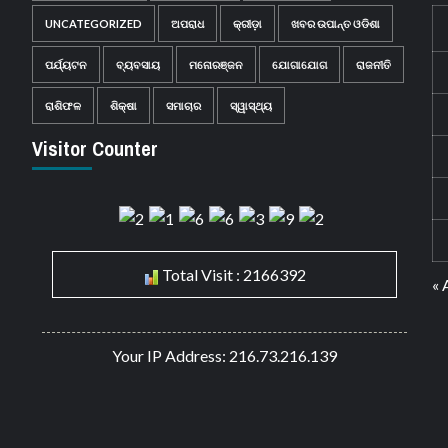
UNCATEGORIZED
ଅପରାଧ
କ୍ରୀଡ଼ା
ଖବର ଉପାନ୍ତ ଓଡିଶା
ପର୍ଯ୍ୟଟନ
ବ୍ୟବସାୟ
ମନୋରଞ୍ଜନ
ଯୋଗାଯୋଗ
ରାଜନୀତି
ରାଶିଫଳ
ଶିକ୍ଷା
ସମାଚାର
ସ୍ୱାସ୍ଥ୍ୟ
Visitor Counter
Total Visit : 2166392
« 
Your IP Address: 216.73.216.139