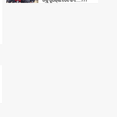
ଙ୍କୁ ସୁରକ୍ଷା ଦେବ କିଏ…..???