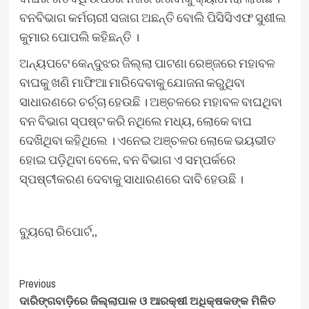
ବନବିଭାଗ କର୍ମଚାରୀ ସଜାଗ ଅଛନ୍ତି ବୋଲି ପିସିସିଏଫ ସୁଶୀଲ
କୁମାର ପୋପଲି କହିଛନ୍ତି ।
ଅନ୍ୟପଟେ କେନ୍ଦୁଝର ଜିଲ୍ଲା ପାଟଣା ରେଞ୍ଜରେ ମହାବଳ
ବାଘକୁ ଖଣି ମାଫିଆ ମାରିଦେବାକୁ ଯୋଜନା କରୁଥିବା
ସାଧାରଣରେ ଚର୍ଚ୍ଚା ହେଉଛି । ଅଞ୍ଚଳରେ ମହାବଳ ବାଘଥିବା
ବନ ବିଭାଗ ସ୍ପଷ୍ଟ କରି ନଥିଲେ ମଧ୍ୟ, ଲୋକେ ବାଘ
ଦେଖିଥିବା କହିଥିଲେ । ଏନେଇ ଅଞ୍ଚଳର ଲୋକେ ଭୟଭୀତ
ହୋଇ ପଡ଼ିଥିବା ବେଳେ, ବନ ବିଭାଗ ଏ ସମ୍ପର୍କରେ
ସ୍ପଷ୍ଟୀକରଣ ଦେବାକୁ ସାଧାରଣରେ ଦାବି ହେଉଛି ।
ବ୍ୟୁରୋ ରିପୋର୍ଟ,,
Post
Previous
ଦାରିଙ୍ଗବାଡ଼ିରେ ଜିଲ୍ଲାପାଳ ଓ ଆରକ୍ଷୀ ଅଧିକ୍ଷକଙ୍କ ମିଳିତ
Navigation