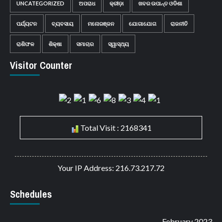
UNCATEGORIZED
ଅପରାଧ
କ୍ରୀଡ଼ା
ଖବର ଉପାନ୍ତ ଓଡିଶା
ପର୍ଯ୍ୟଟନ
ବ୍ୟବସାୟ
ମନୋରଞ୍ଜନ
ଯୋଗାଯୋଗ
ରାଜନୀତି
ରାଶିଫଳ
ଶିକ୍ଷା
ସମାଚାର
ସ୍ୱାସ୍ଥ୍ୟ
Visitor Counter
Total Visit : 2168341
Your IP Address: 216.73.217.72
Schedules
February 2023