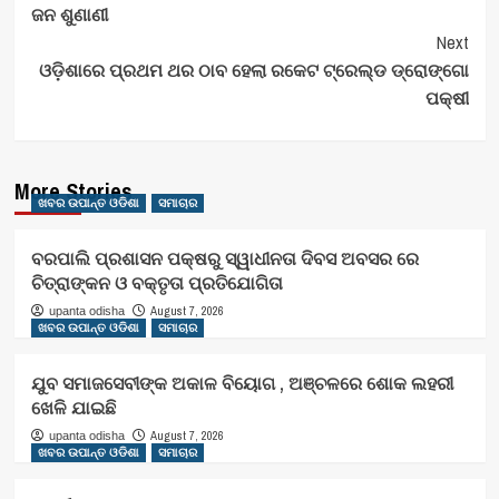
ଜନ ଶୁଣାଣୀ
Next
ଓଡ଼ିଶାରେ ପ୍ରଥମ ଥର ଠାବ ହେଲା ରକେଟ ଟ୍ରେଲ୍ଡ ଡ୍ରୋଙ୍ଗୋ
ପକ୍ଷୀ
More Stories
ଖବର ଉପାନ୍ତ ଓଡିଶା
ସମାଚାର
ବରପାଲି ପ୍ରଶାସନ ପକ୍ଷରୁ ସ୍ୱାଧୀନତା ଦିବସ ଅବସର ରେ
ଚିତ୍ରାଙ୍କନ ଓ ବକ୍ତୃତା ପ୍ରତିଯୋଗିତା
August 7, 2026
upanta odisha
ଖବର ଉପାନ୍ତ ଓଡିଶା
ସମାଚାର
ଯୁବ ସମାଜସେବୀଙ୍କ ଅକାଳ ବିୟୋଗ , ଅଞ୍ଚଳରେ ଶୋକ ଲହରୀ
ଖେଳି ଯାଇଛି
August 7, 2026
upanta odisha
ଖବର ଉପାନ୍ତ ଓଡିଶା
ସମାଚାର