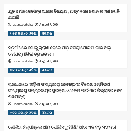
ଯୁବ ସମାଜସେବୀଙ୍କ ଅକାଳ ବିୟୋଗ , ଅଞ୍ଚଳରେ ଶୋକ ଲହରୀ ଖେଳି
ଯାଇଛି
August 7, 2026
upanta odisha
ଖବର ଉପାନ୍ତ ଓଡିଶା
ସମାଚାର
ସ୍କର୍ପିଓ ରେ ଗୋରୁ ଚାଲାଣ ବେଳେ ମାଡ଼ି ବସିଲା ପୋଲିସ ଗାଡି ଛାଡ଼ି
ଚମ୍ପଟ୍ ମାରିଲା ଡ୍ରାଇଭର ।
August 7, 2026
upanta odisha
ଖବର ଉପାନ୍ତ ଓଡିଶା
ସମାଚାର
ରାଜଧାନୀରେ ‘ଓଡ଼ିଶା ସଂଖ୍ୟାଲଘୁ ଜନମଞ୍ଚ’ର ବିଶେଷ ସମ୍ମିଳନୀ
ସଂଖ୍ୟାଲଘୁ ସମ୍ପ୍ରଦାୟର ସୁରକ୍ଷା ଓ ଏକତା ପାଇଁ ୩୦ ଜିଲ୍ଲାରେ ହେବ
ପଦଯାତ୍ରା
August 7, 2026
upanta odisha
ଖବର ଉପାନ୍ତ ଓଡିଶା
ସମାଚାର
ଖୋର୍ଦ୍ଧା ଶିଳ୍ପାଞ୍ଚଳ ଥାନା ପୋଲିସକୁ ମିଳିଛି ଆଉ ଏକ ବଡ଼ ସଫଳତା