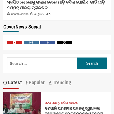
ସ୍କର୍ପିଓ ରେ ଗୋରୁ ଚାଲାଣ ବେଳେ ମାଡ଼ି ବସିଲା ପୋଲିସ ଗାଡି ଛାଡ଼ି
ଚମ୍ପଟ୍ ମାରିଲା ଡ୍ରାଇଭର ।
August 7, 2026
upanta odisha
CoverNews Social
Youtube
Vimeo
Facebook
Twitter
Search
for:
Latest
Popular
Trending
ଖବର ଉପାନ୍ତ ଓଡିଶା
ସମାଚାର
ବରପାଲି ପ୍ରଶାସନ ପକ୍ଷରୁ ସ୍ୱାଧୀନତା
ଦିବସ ଅବସର ରେ ଚିତ୍ରାଙ୍କନ ଓ ବକ୍ତୃତା