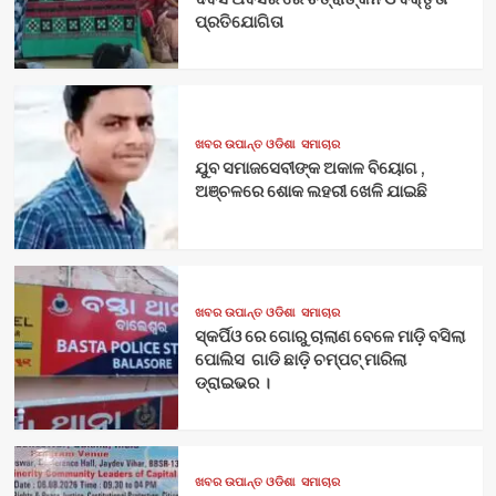
ପ୍ରତିଯୋଗିତା
ଖବର ଉପାନ୍ତ ଓଡିଶା
ସମାଚାର
ଯୁବ ସମାଜସେବୀଙ୍କ ଅକାଳ ବିୟୋଗ ,
ଅଞ୍ଚଳରେ ଶୋକ ଲହରୀ ଖେଳି ଯାଇଛି
ଖବର ଉପାନ୍ତ ଓଡିଶା
ସମାଚାର
ସ୍କର୍ପିଓ ରେ ଗୋରୁ ଚାଲାଣ ବେଳେ ମାଡ଼ି ବସିଲା
ପୋଲିସ ଗାଡି ଛାଡ଼ି ଚମ୍ପଟ୍ ମାରିଲା
ଡ୍ରାଇଭର ।
ଖବର ଉପାନ୍ତ ଓଡିଶା
ସମାଚାର