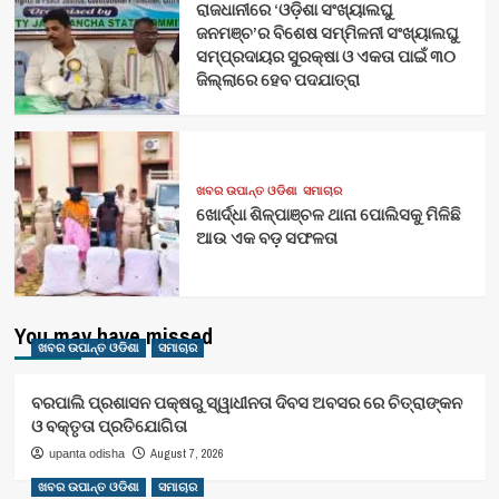
ରାଜଧାନୀରେ ‘ଓଡ଼ିଶା ସଂଖ୍ୟାଲଘୁ
ଜନମଞ୍ଚ’ର ବିଶେଷ ସମ୍ମିଳନୀ ସଂଖ୍ୟାଲଘୁ
ସମ୍ପ୍ରଦାୟର ସୁରକ୍ଷା ଓ ଏକତା ପାଇଁ ୩୦
ଜିଲ୍ଲାରେ ହେବ ପଦଯାତ୍ରା
ଖବର ଉପାନ୍ତ ଓଡିଶା
ସମାଚାର
ଖୋର୍ଦ୍ଧା ଶିଳ୍ପାଞ୍ଚଳ ଥାନା ପୋଲିସକୁ ମିଳିଛି
ଆଉ ଏକ ବଡ଼ ସଫଳତା
You may have missed
ଖବର ଉପାନ୍ତ ଓଡିଶା
ସମାଚାର
ବରପାଲି ପ୍ରଶାସନ ପକ୍ଷରୁ ସ୍ୱାଧୀନତା ଦିବସ ଅବସର ରେ ଚିତ୍ରାଙ୍କନ
ଓ ବକ୍ତୃତା ପ୍ରତିଯୋଗିତା
August 7, 2026
upanta odisha
ଖବର ଉପାନ୍ତ ଓଡିଶା
ସମାଚାର