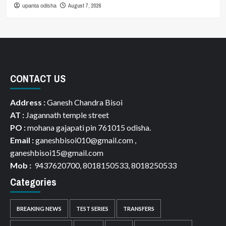
August 7, 2026
upanta odisha
CONTACT US
Address :
Ganesh Chandra Bisoi
AT :
Jagannath temple street
PO :
mohana gajapati pin 761015 odisha.
Email :
ganeshbisoi010@gmail.com ,
ganeshbisoi15@gmail.com
Mob :
9437620700, 8018150533, 8018250533
Categories
BREAKING NEWS
TEST SERIES
TRANSFERS