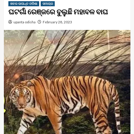
ଖବର ଉପାନ୍ତ ଓଡିଶା
ସମାଚାର
ଘଟଗାଁ ରେଞ୍ଜରେ ବୁଲୁଛି ମହାବଳ ବାଘ
upanta odisha
February 28, 2023