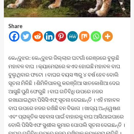
Share
କେନ୍ଦୁଝର: କେନ୍ଦୁଝର ଜିଲ୍ଲାର ଘଟଗାଁ ରେଞ୍ଜରେ ବୁଲୁଛି
ମହାବଳ ବାଘ । କ୍ୟାମେରାରେ କଏଦ ହୋଇଛି ମହାବଳ ବାଘ
ବୁଲୁଥିବାର ଫଟୋ । ବାଘର ବୟସ ୩ରୁ ୪ ବର୍ଷ ହେବ ବୋଲି
ସୂଚନା ମିଳିଛି । ଶିମିଳିପାଳରୁ କରଞ୍ଜିଆ ସାତକୋଶିଆ ଦେଇ
ଆସୁଛି ପୁଣି ଫେରୁଛି । ବାଘ ଗତିବିଧି ଉପରେ ନଜର
ରଖାଯାଇଥିବା ପିସିସିଏଫ୍ ସୂଚନା ଦେଇଛନ୍ତି । ଏହି ମହାବଳ
ବାଘ ଉପରେ ନଜର ରଖିଛି ବନ ବିଭାଗ । ଖାଦ୍ୟ ଅନ୍ୱେଷଣ
ଏବଂ ପ୍ରାକୃତିକ ସହବାସ ପାଇଁ ବାହାରକୁ ବାଘ ଆସିଥାଇପାରେ
ବୋଲି ପିସିସିଏଫ ସୁଶୀଲ କୁମାର ପୋପଲି ସୂଚନା ଦେଇଛନ୍ତି ।
ବାଘର ଗତିବିଧି ଉପରେ ନଜର ରଖିବାକୁ କ୍ୟାମେରା ଲାଗିଛି ।