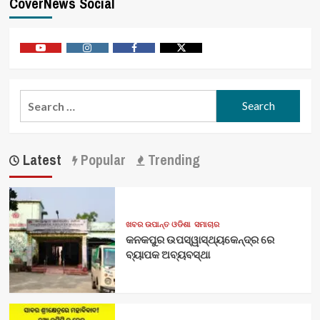
CoverNews Social
Youtube
Vimeo
Facebook
Twitter
Search
for:
Latest
Popular
Trending
ଖବର ଉପାନ୍ତ ଓଡିଶା
ସମାଚାର
କନକପୁର ଉପସ୍ୱାସ୍ଥ୍ୟକେନ୍ଦ୍ର ରେ
ବ୍ୟାପକ ଅବ୍ୟବସ୍ଥା