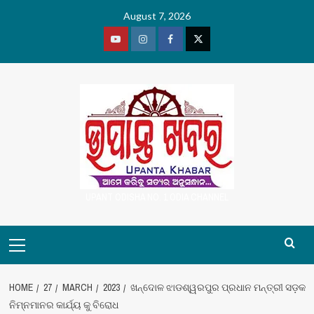
Skip
August 7, 2026
to
content
Youtube
Vimeo
Facebook
Twitter
UPANT ODISHA NO. 1 ODIA CHANNEL
Primary
Menu
HOME
27
MARCH
2023
ଖନ୍ଦୋଳ ଝାଡଶ୍ୱରପୁର ପ୍ରଧାନ ମନ୍ତ୍ରୀ ସଡ଼କ
ନିମ୍ନମାନର କାର୍ଯ୍ୟ କୁ ବିରୋଧ