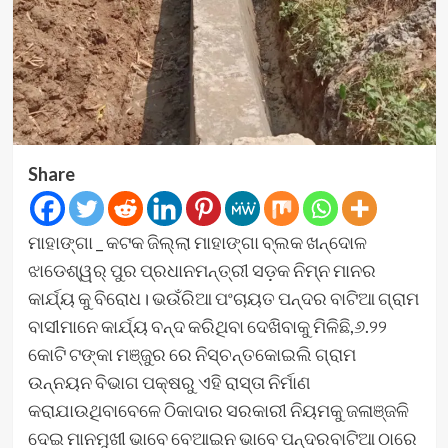
Share
ମାହାଙ୍ଗା _ କଟକ ଜିଲ୍ଲା ମାହାଙ୍ଗା ବ୍ଲକ ଖନ୍ଦୋଳ
ଝାଡେଶ୍ୱର୍ ପୁର ପ୍ରଧାନମନ୍ତ୍ରୀ ସଡ଼କ ନିମ୍ନ ମାନର
କାର୍ଯ୍ୟ କୁ ବିରୋଧ। ଭଉଁରିଆ ପଂଚାୟତ ପନ୍ଦର ବାଟିଆ ଗ୍ରାମ
ବାସୀମାନେ କାର୍ଯ୍ୟ ବନ୍ଦ କରିଥିବା ଦେଖିବାକୁ ମିଳିଛି,୬.୨୨
କୋଟି ଟଙ୍କା ମଞ୍ଜୁର ରେ ନିସ୍ଚନ୍ତକୋଇଲି ଗ୍ରାମ
ଉନ୍ନୟନ ବିଭାଗ ପକ୍ଷରୁ ଏହି ରାସ୍ତା ନିର୍ମାଣ
କରାଯାଉଥିବାବେଳେ ଠିକାଦାର ସରକାରୀ ନିୟମକୁ ଜଳାଞ୍ଜଳି
ଦେଇ ମାନମୁଖୀ ଭାବେ ବେଆଇନ ଭାବେ ପନ୍ଦରବାଟିଆ ଠାରେ