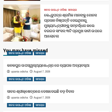
ଖବର ଉପାନ୍ତ ଓଡିଶା
ସମାଚାର
କେନ୍ଦୁପତ୍ର ଶ୍ରମିକ ମାନଙ୍କୁ ବୋନସ
ପ୍ରଦାନ ନିଷ୍ପତ୍ତି ଦେଇଥିବାରୁ
ମୁଖ୍ୟମନ୍ତ୍ରୀଙ୍କୁ ସମ୍ବର୍ଦ୍ଧନା କଲେ
ବରଗଡ ସାଂସଦ:୩ଟି ପ୍ରମୁଖ ଦାବୀ ଉପରେ
ଆଲୋଚନା
You may have missed
ଖବର ଉପାନ୍ତ ଓଡିଶା
ସମାଚାର
କନକପୁର ଉପସ୍ୱାସ୍ଥ୍ୟକେନ୍ଦ୍ର ରେ ବ୍ୟାପକ ଅବ୍ୟବସ୍ଥା
August 7, 2026
upanta odisha
ଖବର ଉପାନ୍ତ ଓଡିଶା
ସମାଚାର
ସାବର ଶ୍ରୀକ୍ଷେତ୍ରରେ ଦେଖାଦେଇଛି ବଡ଼ ବିବାଦ
August 7, 2026
upanta odisha
ଖବର ଉପାନ୍ତ ଓଡିଶା
ସମାଚାର