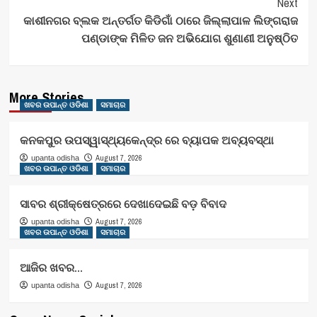
Next
କାଶୀନଗର ବ୍ଲକ ଅନ୍ତର୍ଗତ କିଡିଗାଁ ଠାରେ ଜିଲ୍ଲାପାଳ ଲିଙ୍ଗରାଜ
ପଣ୍ଡାଙ୍କ ମିଳିତ ଜନ ଅଭିଯୋଗ ଶୁଣାଣୀ ଅନୁଷ୍ଠିତ
More Stories
ଖବର ଉପାନ୍ତ ଓଡିଶା
ସମାଚାର
କନକପୁର ଉପସ୍ୱାସ୍ଥ୍ୟକେନ୍ଦ୍ର ରେ ବ୍ୟାପକ ଅବ୍ୟବସ୍ଥା
August 7, 2026
upanta odisha
ଖବର ଉପାନ୍ତ ଓଡିଶା
ସମାଚାର
ସାବର ଶ୍ରୀକ୍ଷେତ୍ରରେ ଦେଖାଦେଇଛି ବଡ଼ ବିବାଦ
August 7, 2026
upanta odisha
ଖବର ଉପାନ୍ତ ଓଡିଶା
ସମାଚାର
ଆଜିର ଖବର…
August 7, 2026
upanta odisha