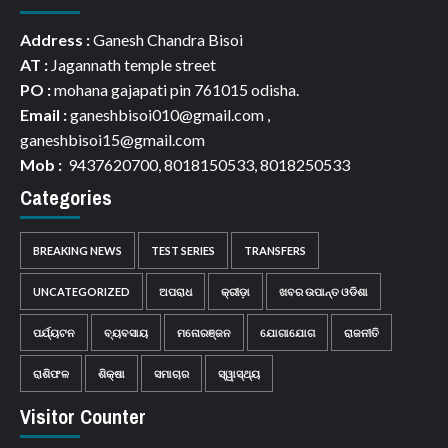
Address :
Ganesh Chandra Bisoi
AT :
Jagannath temple street
PO :
mohana gajapati pin 761015 odisha.
Email :
ganeshbisoi010@gmail.com ,
ganeshbisoi15@gmail.com
Mob :
9437620700, 8018150533, 8018250533
Categories
BREAKING NEWS
TEST SERIES
TRANSFERS
UNCATEGORIZED
ଅପରାଧ
କ୍ରୀଡ଼ା
ଖବର ଉପାନ୍ତ ଓଡିଶା
ପର୍ଯ୍ୟଟନ
ବ୍ୟବସାୟ
ମନୋରଞ୍ଜନ
ଯୋଗାଯୋଗ
ରାଜନୀତି
ରାଶିଫଳ
ଶିକ୍ଷା
ସମାଚାର
ସ୍ୱାସ୍ଥ୍ୟ
Visitor Counter