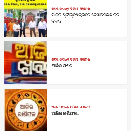
ଖବର ଉପାନ୍ତ ଓଡିଶା
ସମାଚାର
ସାବର ଶ୍ରୀକ୍ଷେତ୍ରରେ ଦେଖାଦେଇଛି ବଡ଼
ବିବାଦ
ଖବର ଉପାନ୍ତ ଓଡିଶା
ସମାଚାର
ଆଜିର ଖବର…
ଖବର ଉପାନ୍ତ ଓଡିଶା
ସମାଚାର
ଆଜିର ରାଶିଫଳ..