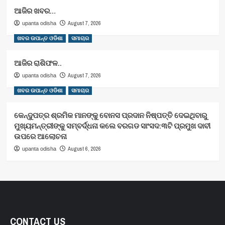
ଆଜିର ଖବର…
August 7, 2026
upanta odisha
ଖବର ଉପାନ୍ତ ଓଡିଶା
ସମାଚାର
ଆଜିର ରାଶିଫଳ..
August 7, 2026
upanta odisha
ଖବର ଉପାନ୍ତ ଓଡିଶା
ସମାଚାର
କେନ୍ଦୁପତ୍ର ଶ୍ରମିକ ମାନଙ୍କୁ ବୋନସ ପ୍ରଦାନ ନିଷ୍ପତ୍ତି ଦେଇଥିବାରୁ
ମୁଖ୍ୟମନ୍ତ୍ରୀଙ୍କୁ ସମ୍ବର୍ଦ୍ଧନା କଲେ ବରଗଡ ସାଂସଦ:୩ଟି ପ୍ରମୁଖ ଦାବୀ
ଉପରେ ଆଲୋଚନା
August 6, 2026
upanta odisha
CONTACT US