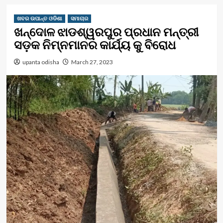
ଖବର ଉପାନ୍ତ ଓଡିଶା
ସମାଚାର
ଖନ୍ଦୋଳ ଝାଡଶ୍ୱରପୁର ପ୍ରଧାନ ମନ୍ତ୍ରୀ
ସଡ଼କ ନିମ୍ନମାନର କାର୍ଯ୍ୟ କୁ ବିରୋଧ
upanta odisha
March 27, 2023