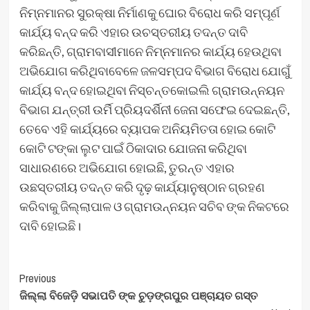
ନିମ୍ନମାନର ସୁରକ୍ଷା ନିର୍ମାଣକୁ ଘୋର ବିରୋଧ କରି ସମ୍ପୂର୍ଣ
କାର୍ଯ୍ୟ ବନ୍ଦ କରି ଏହାର ଉଚସ୍ତରୀୟ ତଦନ୍ତ ଦାବି
କରିଛନ୍ତି, ଗ୍ରାମବାସୀମାନେ ନିମ୍ନମାନର କାର୍ଯ୍ୟ ହେଉଥିବା
ଅଭିଯୋଗ କରିଥିବାବେଳେ ଜଳସମ୍ପଦ ବିଭାଗ ବିରୋଧ ଯୋଗୁଁ
କାର୍ଯ୍ୟ ବନ୍ଦ ହୋଇଥିବା ନିସ୍ଚନ୍ତକୋଇଲି ଗ୍ରାମଉନ୍ନୟନ
ବିଭାଗ ଯନ୍ତ୍ରୀ ଉର୍ମି ପ୍ରିୟଦର୍ଶିନୀ ଜେନା ସଫେଇ ଦେଇଛନ୍ତି,
ତେବେ ଏହି କାର୍ଯ୍ୟରେ ବ୍ୟାପକ ଅନିୟମିତତା ହୋଇ କୋଟି
କୋଟି ଟଙ୍କା ଲୁଟ ପାଇଁ ଠିକାଦାର ଯୋଜନା କରିଥିବା
ସାଧାରଣରେ ଅଭିଯୋଗ ହୋଇଛି, ତୁରନ୍ତ ଏହାର
ଉଛସ୍ତରୀୟ ତଦନ୍ତ କରି ଦୃଢ଼ କାର୍ଯ୍ୟାନୁଷ୍ଠାନ ଗ୍ରହଣ
କରିବାକୁ ଜିଲ୍ଲାପାଳ ଓ ଗ୍ରାମଉନ୍ନୟନ ସଚିବ ଙ୍କ ନିକଟରେ
ଦାବି ହୋଇଛି।
Post
Previous
ଜିଲ୍ଲା ବିଜେଡ଼ି ସଭାପତି ଙ୍କ ଚୁଡ଼ଙ୍ଗପୁର ପଞ୍ଚାୟତ ଗସ୍ତ
Navigation