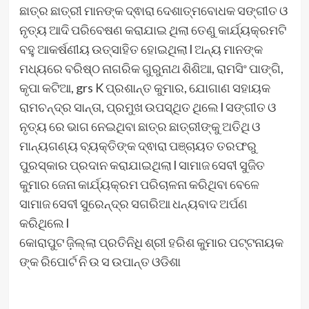
ଛାତ୍ର ଛାତ୍ରୀ ମାନଙ୍କ ଦ୍ଵାରା ଦେଶାତ୍ମବୋଧକ ସଙ୍ଗୀତ ଓ
ନୃତ୍ୟ ଆଦି ପରିବେଷଣ କରାଯାଇ ଥିଲା ତେଣୁ କାର୍ଯ୍ୟକ୍ରମଟି
ବହୁ ଆକର୍ଷଣୀୟ ଉତ୍ସାହିତ ହୋଇଥିଲା l ଅନ୍ୟ ମାନଙ୍କ
ମଧ୍ୟରେ ବରିଷ୍ଠ ନାଗରିକ ଗୁରୁନାଥ ଶିଶିଆ, ରାମସିଂ ପାଙ୍ଗି,
କୃପା କଟିଆ, grs K ପ୍ରଶାନ୍ତ କୁମାର, ଯୋଗାଣ ସହାୟକ
ରାମଚନ୍ଦ୍ର ସାନ୍ତା, ପ୍ରମୁଖ ଉପସ୍ଥିତ ଥିଲେ l ସଙ୍ଗୀତ ଓ
ନୃତ୍ୟ ରେ ଭାଗ ନେଇଥିବା ଛାତ୍ର ଛାତ୍ରୀଙ୍କୁ ଅତିଥି ଓ
ମାନ୍ୟଗଣ୍ୟ ବ୍ୟକ୍ତିଙ୍କ ଦ୍ଵାରା ପଞ୍ଚାୟତ ତରଫରୁ
ପୁରସ୍କାର ପ୍ରଦାନ କରାଯାଇଥିଲା l ସାମାଜ ସେବୀ ସୁଜିତ
କୁମାର ଜେନା କାର୍ଯ୍ୟକ୍ରମ ପରିଚାଳନା କରିଥିବା ବେଳେ
ସାମାଜ ସେବୀ ସୁରେନ୍ଦ୍ର ସଗରିଆ ଧନ୍ୟବାଦ ଅର୍ପଣ
କରିଥିଲେ l
କୋରାପୁଟ ଜ଼ିଲ୍ଲା ପ୍ରତିନିଧି ଶ୍ରୀ ହରିଶ କୁମାର ପଟ୍ଟନାୟକ
ଙ୍କ ରିପୋର୍ଟ ନି ଉ ସ ଉପାନ୍ତ ଓଡିଶା