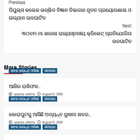
Post
Previous
ପିପୁଲ୍ସ କଲେଜ ଉଦ୍ଭିଦ ବିଜ୍ଞାନ ବିଭାଗର ନୂତନ ପ୍ରୟୋଗଶାଳା ଓ
Navigation
ଉଦ୍ଯାନ ଉଦଘାଟିତ
Next
୩୦ତମ ମା ଶାରଳା ରାଜ୍ୟସ୍ତରୀୟ କ୍ରିକେଟ୍ ପ୍ରତିଯୋଗିତା
ଉଦଘାଟିତ
More Stories
ଖବର ଉପାନ୍ତ ଓଡିଶା
ସମାଚାର
ଆଜିର ରାଶିଫଳ..
August 6, 2026
upanta odisha
ଖବର ଉପାନ୍ତ ଓଡିଶା
ସମାଚାର
କୋରାପୁଟରୁ ଆସିଛି ଅତ୍ୟନ୍ତ ଦୁଃଖଦ ଖବର..
August 6, 2026
upanta odisha
ଖବର ଉପାନ୍ତ ଓଡିଶା
ସମାଚାର