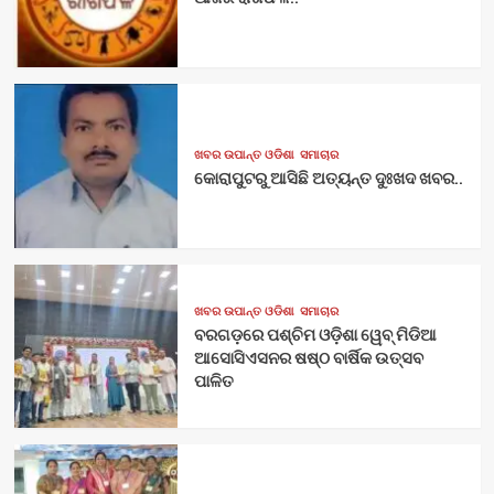
ଖବର ଉପାନ୍ତ ଓଡିଶା
ସମାଚାର
କୋରାପୁଟରୁ ଆସିଛି ଅତ୍ୟନ୍ତ ଦୁଃଖଦ ଖବର..
ଖବର ଉପାନ୍ତ ଓଡିଶା
ସମାଚାର
ବରଗଡ଼ରେ ପଶ୍ଚିମ ଓଡ଼ିଶା ୱେବ୍ ମିଡିଆ
ଆସୋସିଏସନର ଷଷ୍ଠ ବାର୍ଷିକ ଉତ୍ସବ
ପାଳିତ