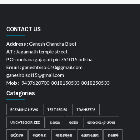
CONTACT US
Address :
Ganesh Chandra Bisoi
AT :
Jagannath temple street
PO :
mohana gajapati pin 761015 odisha.
Email :
ganeshbisoi010@gmail.com ,
ganeshbisoi15@gmail.com
Mob :
9437620700, 8018150533, 8018250533
Categories
BREAKING NEWS
TEST SERIES
TRANSFERS
UNCATEGORIZED
ଅପରାଧ
କ୍ରୀଡ଼ା
ଖବର ଉପାନ୍ତ ଓଡିଶା
ପର୍ଯ୍ୟଟନ
ବ୍ୟବସାୟ
ମନୋରଞ୍ଜନ
ଯୋଗାଯୋଗ
ରାଜନୀତି