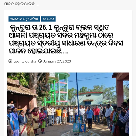
ପାଳନ ହୋଇଯାଇଛି….
ଖବର ଉପାନ୍ତ ଓଡିଶା
ସମାଚାର
କୁନ୍ଦୁରା ତା 26. 1 କୁନ୍ଦୁରା ବ୍ଲକ ସ୍ଥିତ
ଆସନl ପଞ୍ଚାୟତ ସଦର ମହକୁମା ଠାରେ
ପଞ୍ଚାୟତ ସ୍ତରୀୟ ସାଧାରଣ ତନ୍ତ୍ର ଦିବସ
ପାଳନ ହୋଇଯାଇଛି….
upanta odisha
January 27, 2023