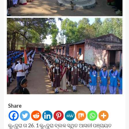
Share
କୁନ୍ଦୁରା ତା 26. 1 କୁନ୍ଦୁରା ବ୍ଲକ ସ୍ଥିତ ଆସନl ପଞ୍ଚାୟତ