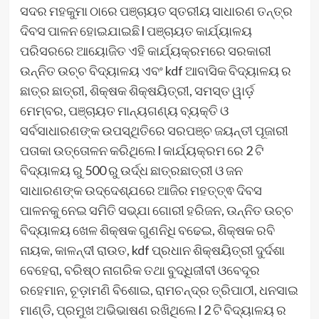
ସଦର ମହକୁମା ଠାରେ ପଞ୍ଚାୟତ ସ୍ତରୀୟ ସାଧାରଣ ତନ୍ତ୍ର
ଦିବସ ପାଳନ ହୋଇଯାଇଛି l ପଞ୍ଚାୟତ କାର୍ଯ୍ୟାଳୟ
ପରିସରରେ ଆୟୋଜିତ ଏହି କାର୍ଯ୍ୟକ୍ରମରେ ସରକାରୀ
ଉନ୍ନିତ ଉଚ୍ଚ ବିଦ୍ୟାଳୟ ଏବଂ kdf ଆବାସିକ ବିଦ୍ୟାଳୟ ର
ଛାତ୍ର ଛାତ୍ରୀ, ଶିକ୍ଷକ ଶିକ୍ଷୟିତ୍ରୀ, ସମସ୍ତ ୱାର୍ଡ଼
ମେମ୍ବର, ପଞ୍ଚାୟତ ମାନ୍ୟଗଣ୍ୟ ବ୍ୟକ୍ତି ଓ
ସର୍ବସାଧାରଣଙ୍କ ଉପସ୍ଥିତିରେ ସରପଞ୍ଚ ଜୟନ୍ତୀ ପୂଜାରୀ
ପତାକା ଉତ୍ତୋଳନ କରିଥିଲେ l କାର୍ଯ୍ୟକ୍ରମ ରେ 2 ଟି
ବିଦ୍ୟାଳୟ ରୁ 500 ରୁ ଉର୍ଦ୍ଧ ଛାତ୍ରଛାତ୍ରୀ ଓ ଜନ
ସାଧାରଣଙ୍କ ଉଦ୍ଦେଶ୍ଯରେ ଆଜିର ମହତ୍ତ୍ଵ ଦିବସ
ପାଳନକୁ ନେଇ ସମିତି ସଭ୍ଯା ଗୋରୀ ହରିଜନ, ଉନ୍ନିତ ଉଚ୍ଚ
ବିଦ୍ୟାଳୟ ଖେଳ ଶିକ୍ଷକ ଗୁଣନିଧି ବଢେଇ, ଶିକ୍ଷକ ରବି
ନାୟକ, କାଳନ୍ଦୀ ରାଉତ, kdf ପ୍ରଧାନ ଶିକ୍ଷୟିତ୍ରୀ ଦୁର୍ଦଶା
ବେହେରା, ବରିଷ୍ଠ ନାଗରିକ ତଥା ବୁଦ୍ଧିଜୀବୀ ଓବେଦୂର
ରହେମାନ, ଚୂଡ଼ାମଣି ବିଶୋଇ, ରାମଚନ୍ଦ୍ର ତ୍ରିପାଠୀ, ଧନସାଇ
ମାଣ୍ଡି, ପ୍ରମୁଖ ଅଭିଭାଷଣ ରଖିଥିଲେ l 2 ଟି ବିଦ୍ୟାଳୟ ର