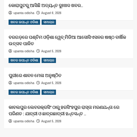
କୋରାପୁଟରୁ ଆସିଛି ଅତ୍ୟନ୍ତ ଦୁଃଖଦ ଖବର..
August 6, 2026
upanta odisha
ଖବର ଉପାନ୍ତ ଓଡିଶା
ସମାଚାର
ବରଗଡ଼ରେ ପଶ୍ଚିମ ଓଡ଼ିଶା ୱେବ୍ ମିଡିଆ ଆସୋସିଏସନର ଷଷ୍ଠ ବାର୍ଷିକ
ଉତ୍ସବ ପାଳିତ
August 5, 2026
upanta odisha
ଖବର ଉପାନ୍ତ ଓଡିଶା
ସମାଚାର
ପୁରୀରେ ଶାବନ ମେଳା ଅନୁଷ୍ଠିତ
August 5, 2026
upanta odisha
ଖବର ଉପାନ୍ତ ଓଡିଶା
ସମାଚାର
କାବଲପୁର ଲେବରକ୍ରସିଂ ଠାରୁ ହରସିଂହପୁର ରାସ୍ତା ମରଣଯନ୍ତା ରେ
ପରିଣତ : ଯାତ୍ରୀ ଓ ଛାତ୍ରଛାତ୍ରୀ ହନ୍ତସନ୍ତ ..
August 5, 2026
upanta odisha