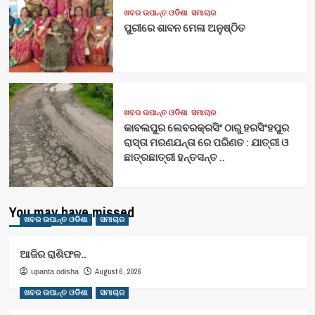
ଖବର ଉପାନ୍ତ ଓଡିଶା
ସମାଚାର
ପୁରୀରେ ଶାବନ ମେଳା ଅନୁଷ୍ଠିତ
ଖବର ଉପାନ୍ତ ଓଡିଶା
ସମାଚାର
କାବଲପୁର ଲେବରକ୍ରସିଂ ଠାରୁ ହରସିଂହପୁର
ରାସ୍ତା ମରଣଯନ୍ତା ରେ ପରିଣତ : ଯାତ୍ରୀ ଓ
ଛାତ୍ରଛାତ୍ରୀ ହନ୍ତସନ୍ତ ..
You may have missed
ଖବର ଉପାନ୍ତ ଓଡିଶା
ସମାଚାର
ଆଜିର ରାଶିଫଳ..
August 6, 2026
upanta odisha
ଖବର ଉପାନ୍ତ ଓଡିଶା
ସମାଚାର