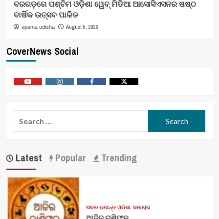
ବରଗଡ଼ରେ ପଶ୍ଚିମ ଓଡ଼ିଶା ୱେବ୍ ମିଡିଆ ଆସୋସିଏସନର ଷଷ୍ଠ
ବାର୍ଷିକ ଉତ୍ସବ ପାଳିତ
August 5, 2026
upanta odisha
CoverNews Social
Youtube
Vimeo
Facebook
Twitter
Search
for:
Latest
Popular
Trending
ଖବର ଉପାନ୍ତ ଓଡିଶା
ସମାଚାର
ଆଜିର ରାଶିଫଳ..