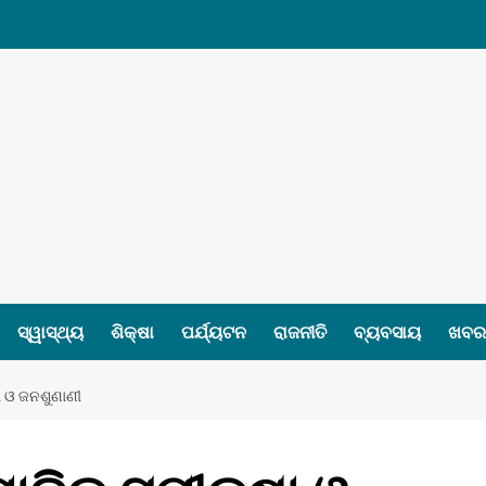
ସ୍ୱାସ୍ଥ୍ୟ
ଶିକ୍ଷା
ପର୍ଯ୍ୟଟନ
ରାଜନୀତି
ବ୍ୟବସାୟ
ଖବର 
ା ଓ ଜନଶୁଣାଣୀ