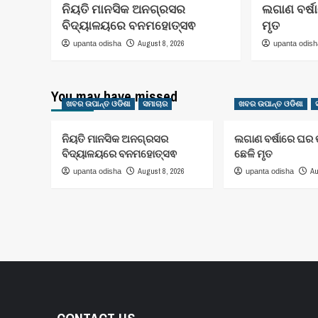
ନିୟତି ମାନସିକ ଅନଗ୍ରସର
ଲଗାଣ ବର୍ଷ
ବିଦ୍ୟାଳୟରେ ବନମହୋତ୍ସଵ
ମୃତ
August 8, 2026
upanta odisha
upanta odis
You may have missed
ଖବର ଉପାନ୍ତ ଓଡିଶା
ସମାଚାର
ଖବର ଉପାନ୍ତ ଓଡିଶା
ନିୟତି ମାନସିକ ଅନଗ୍ରସର
ଲଗାଣ ବର୍ଷାରେ ଘର ଭ
ବିଦ୍ୟାଳୟରେ ବନମହୋତ୍ସଵ
ଛେଳି ମୃତ
August 8, 2026
Au
upanta odisha
upanta odisha