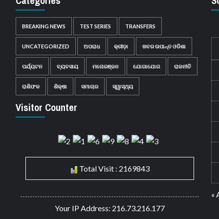
Categories
S
BREAKING NEWS
TEST SERIES
TRANSFERS
UNCATEGORIZED
ଅପରାଧ
କ୍ରୀଡ଼ା
ଖବର ଉପାନ୍ତ ଓଡିଶା
ପର୍ଯ୍ୟଟନ
ବ୍ୟବସାୟ
ମନୋରଞ୍ଜନ
ଯୋଗାଯୋଗ
ରାଜନୀତି
ରାଶିଫଳ
ଶିକ୍ଷା
ସମାଚାର
ସ୍ୱାସ୍ଥ୍ୟ
Visitor Counter
Total Visit : 2169843
« 
Your IP Address: 216.73.216.177