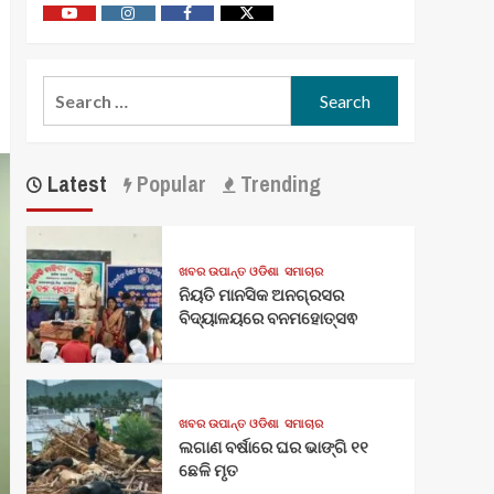
Youtube
Vimeo
Facebook
Twitter
Search
for:
Latest
Popular
Trending
ଖବର ଉପାନ୍ତ ଓଡିଶା
ସମାଚାର
ନିୟତି ମାନସିକ ଅନଗ୍ରସର
ବିଦ୍ୟାଳୟରେ ବନମହୋତ୍ସଵ
ଖବର ଉପାନ୍ତ ଓଡିଶା
ସମାଚାର
ଲଗାଣ ବର୍ଷାରେ ଘର ଭାଙ୍ଗି ୧୧
ଛେଳି ମୃତ