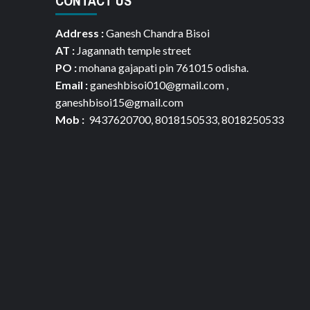
CONTACT US
Address :
Ganesh Chandra Bisoi
AT :
Jagannath temple street
PO :
mohana gajapati pin 761015 odisha.
Email :
ganeshbisoi010@gmail.com ,
ganeshbisoi15@gmail.com
Mob :
9437620700, 8018150533, 8018250533