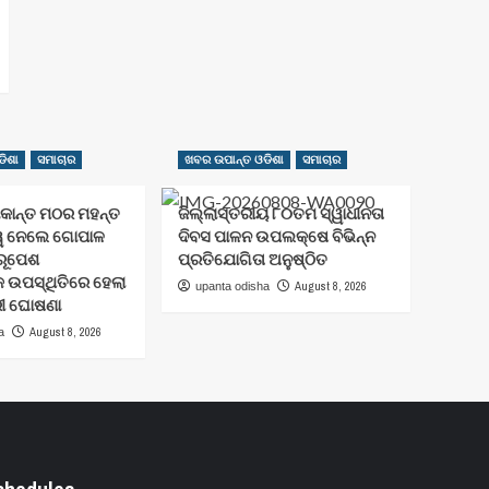
ିଶା
ସମାଚାର
ଖବର ଉପାନ୍ତ ଓଡିଶା
ସମାଚାର
ାକାନ୍ତ ମଠର ମହନ୍ତ
ଜିଲ୍ଲାସ୍ତରୀୟ ୮୦ତମ ସ୍ୱାଧୀନତା
୍ୱ ନେଲେ ଗୋପାଳ
ଦିବସ ପାଳନ ଉପଲକ୍ଷେ ବିଭିନ୍ନ
ରୂପେଶ
ପ୍ରତିଯୋଗିତା ଅନୁଷ୍ଠିତ
୍କ ଉପସ୍ଥିତିରେ ହେଲା
August 8, 2026
upanta odisha
ରୀ ଘୋଷଣା
August 8, 2026
a