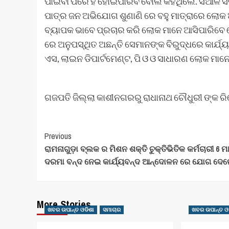
ପାଇବା ପରେ ହିଁ ହୋଇପାରିବ ବୋଲି କହିଥିଲେ. ସିଆଳି
ପାତ୍ର ଜନ ଅଭିଯୋଗ ଶୁଣାଣି ରେ ବହୁ ମାତ୍ରାରେ ଲୋକ ଆସ
ବ୍ୟାପକ ଭାବେ ପ୍ରଚାର କରି ଲୋକ ମାନେ ଆସିପାରିବେ ସ
ରେ ଅନୁପସ୍ଥିତ ଅଛନ୍ତି ସେମାନଙ୍କ ବିରୁଦ୍ଧରେ କାର୍ଯ୍ୟା
ଏସ, ଲାଇନ ଡିପାର୍ଟମେଣ୍ଟ, ପି ଓ ଓ ସାଧାରଣ ଲୋକ ମାନ
ଗଜପତି ଜିଲ୍ଲା କାଶୀନଗରରୁ ରାଧାନାଥ ଚୌଧୁରୀ ଙ୍କ ରି
Post
Previous
ରାମନାଗୁଡ଼ା ବ୍ଲକ ର ମିଶନ ଶକ୍ତି ଚୁକ୍ତିଭିତିକ କର୍ମଚାରୀ 6 
Navigation
ଦରମା ବନ୍ଦ ନେଇ କାର୍ଯ୍ୟବନ୍ଦ ଆନ୍ଦୋଳନ ରେ ଯୋଗ ଦେ
More Stories
ଖବର ଉପାନ୍ତ ଓଡିଶା
ସମାଚାର
ଖବର ଉପାନ୍ତ ଓ