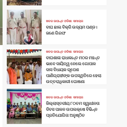
ଖବର ଉପାନ୍ତ ଓଡିଶା
ସମାଚାର
ବାଘ ଛାଲ ବିକ୍ରି ଉଦ୍ୟମ ପଣ୍ଡ।
ଜଣେ ଗିରଫ
ଖବର ଉପାନ୍ତ ଓଡିଶା
ସମାଚାର
ବାଘଶାଳା ରାଧାକାନ୍ତ ମଠର ମହନ୍ତ
ଭାବେ ଦାୟିତ୍ୱ ନେଲେ ଗୋପାଳ
ଦାସ ବିଧାୟକ ରୂପେଶ
ପାଣିଗ୍ରାହୀଙ୍କ ଉପସ୍ଥିତିରେ ହେଲା
ଉତ୍ତରାଧିକାରୀ ଘୋଷଣା
ଖବର ଉପାନ୍ତ ଓଡିଶା
ସମାଚାର
ଜିଲ୍ଲାସ୍ତରୀୟ ୮୦ତମ ସ୍ୱାଧୀନତା
ଦିବସ ପାଳନ ଉପଲକ୍ଷେ ବିଭିନ୍ନ
ପ୍ରତିଯୋଗିତା ଅନୁଷ୍ଠିତ