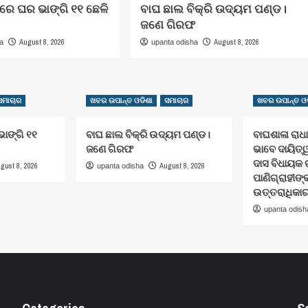
ାରେ ଘର ଭାଙ୍ଗି ୧୧ ଛେଳି
ବାଘ ଛାଲ ବିକ୍ରି ଉଦ୍ୟମ ପଣ୍ଡ।
ଜଣେ ଗିରଫ
August 8, 2026
August 8, 2026
ha
upanta odisha
ସମାଚାର
ଖବର ଉପାନ୍ତ ଓଡିଶା
ସମାଚାର
ଖବର ଉପାନ୍ତ ଓଡ
ାଙ୍ଗି ୧୧
ବାଘ ଛାଲ ବିକ୍ରି ଉଦ୍ୟମ ପଣ୍ଡ।
ବାଘଶାଳା ରାଧ
ଜଣେ ଗିରଫ
ଭାବେ ଦାୟିତ
ଦାସ ବିଧାୟକ 
gust 8, 2026
August 8, 2026
upanta odisha
ପାଣିଗ୍ରାହୀଙ
ଉତ୍ତରାଧିକା
upanta odish