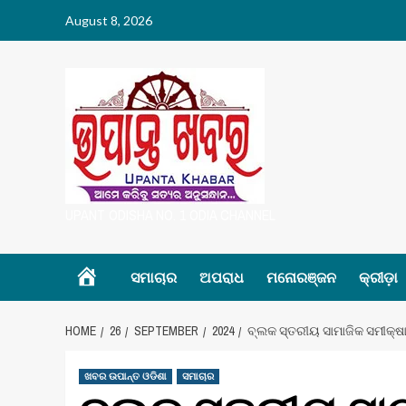
Skip
August 8, 2026
to
content
UPANT ODISHA NO. 1 ODIA CHANNEL
Home
ସମାଚାର
ଅପରାଧ
ମନୋରଞ୍ଜନ
କ୍ରୀଡ଼ା
HOME
26
SEPTEMBER
2024
ବ୍ଲକ ସ୍ତରୀୟ ସାମାଜିକ ସମୀକ୍ଷ
ଖବର ଉପାନ୍ତ ଓଡିଶା
ସମାଚାର