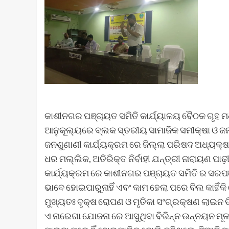
କାଶୀନଗର ପଞ୍ଚାୟତ ସମିତି କାର୍ଯ୍ୟାଳୟ ବୈଠକ ଗୃହ ମଧ
ଆନୁକୂଲ୍ୟରେ ବ୍ଲକ ସ୍ତରୀୟ ସାମାଜିକ ସମୀକ୍ଷା ଓ ଜନଶୁ
ଜନଶୁଣାଣୀ କାର୍ଯ୍ୟକ୍ରମ ରେ ଜିଲ୍ଲା ପରିଷଦ ଅଧ୍ୟକ୍ଷ ଜି 
ଧର ମଲ୍ଲିକ, ଅତିରିକ୍ତ ନିର୍ବାହୀ ଯନ୍ତ୍ରୀ ନାରାୟଣ ପାଢ
କାର୍ଯ୍ୟକ୍ରମ ରେ କାଶୀନଗର ପଞ୍ଚାୟତ ସମିତି ର ସରପଞ୍
ଭାବେ ହୋଇପାରୁନାହିଁ ଏବଂ କାମ ହେଲା ପରେ ବିଲ କାହିଁକ
ମୁଖ୍ୟତଃ ବୃକ୍ଷ ରୋପଣ ଓ ମୃତିକା ସଂଗ୍ରକ୍ଷଣ ଲାଇନ ଡିପ
ଏ ନାରେଗା ଯୋଜନା ରେ ଆସୁଥିବା ବିଭିନ୍ନ ଉନ୍ନୟନ ମୂଳ