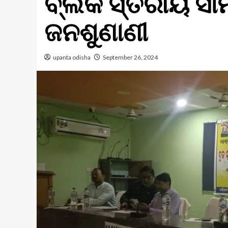
ବ୍ଲକ ସ୍ତରୀୟ ସାମ
ଜନଶୁଣାଣୀ
upanta odisha
September 26, 2024