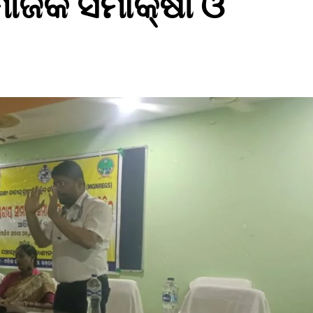
ାଜିକ ସମୀକ୍ଷା ଓ