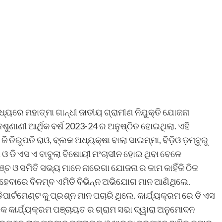
୍ୟରେ ମହାତ୍ମା ଗାନ୍ଧୀ ଜାତୀୟ ଗ୍ରାମୀଣ ନିଯୁକ୍ତି ଯୋଜନା
ଣାଣୀ ଆର୍ଥିକ ବର୍ଷ 2023-24 ର ଅନୁଷ୍ଠିତ ହୋଇଥିଲା. ଏହି
ତିରୁପତି ରାଓ, ବ୍ଲକ ଅଧ୍ୟକ୍ଷା ବାଲା ସାଇମ୍ମା, ବିଡ଼ିଓ ଡ଼ମ୍ବୁରୁ
଼ୀ ଓ ଡି ଏସ ଏ ବାବୁଲା ବିଷୋୟୀ ମଂଚାସୀନ ହୋଇ ଥିବା ବେଳେ
ଚ ଓ ସମିତି ସଭ୍ୟ ମାନେ ନାରେଗା ଯୋଜନା ର କାମ କାହିଁକି ଠିକ
ି ହେବାରେ ବିଳମ୍ବ ଏମିତି ବିଭିନ୍ନ ଅଭିଯୋଗ ମାନ ଆଣିଥିଲେ.
ାର୍ଟମେଣ୍ଟ କୁ ପ୍ରଶ୍ନ ମାନ ପଚାରି ଥିଲେ. କାର୍ଯ୍ୟକ୍ରମ ରେ ଡି ଏସ
କ କାର୍ଯ୍ୟକ୍ରମ ପଞ୍ଚାୟତ ର ଗ୍ରାମ ସଭା ଦ୍ୱାରା ଅନୁମୋଦନ