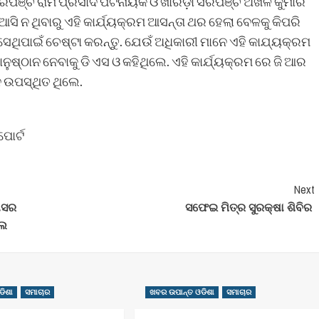
 ସରପଞ୍ଚ ରାମ ପ୍ରସାଦ ପଟନାୟକ ଓ ଖାରଡ଼ା ସରପଞ୍ଚ ଅଖିଳ କୁମାର
ି ନ ଥିବାରୁ ଏହି କାର୍ଯ୍ୟକ୍ରମ ଆସନ୍ତା ଥର ହେଲା ବେଳକୁ କିପରି
େଥିପାଇଁ ଚେଷ୍ଟା କରନ୍ତୁ. ଯେଉଁ ଅଧିକାରୀ ମାନେ ଏହି କାଯ୍ୟକ୍ରମ
ନୁଷ୍ଠାନ ନେବାକୁ ଡି ଏସ ଓ କହିଥିଲେ. ଏହି କାର୍ଯ୍ୟକ୍ରମ ରେ ଜି ଆର
େ ଉପସ୍ଥିତ ଥିଲେ.
ପୋର୍ଟ
Next
ମାସର
ସଫେଇ ମିତ୍ର ସୁରକ୍ଷା ଶିବିର
ଲେ
ଡିଶା
ସମାଚାର
ଖବର ଉପାନ୍ତ ଓଡିଶା
ସମାଚାର