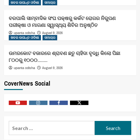
ଖବର ଉପାନ୍ତ ଓଡିଶା
ସମାଚାର
ବରପାଲି ସାମ୍ବାଦିକ ସଂଘ ପକ୍ଷରୁ କର୍କଟ ରୋଗର ନିରୁପଣ
ପରୀକ୍ଷା ଓ ମାଗଣା ସ୍ୱାସ୍ଥ୍ୟ ଶିବିର ଅନୁଷ୍ଠିତ
August 9, 2026
upanta odisha
ଖବର ଉପାନ୍ତ ଓଡିଶା
ସମାଚାର
ଉମରକୋଟ ବଜାରରେ ଶ୍ରାବଣ ଛତୁ ଚାହିଦା ବୃଦ୍ଧି କିଲୋ ପିଛା
୮୦୦ରୁ ୧୦୦୦……..
August 9, 2026
upanta odisha
CoverNews Social
Youtube
Vimeo
Facebook
Twitter
Search
for: