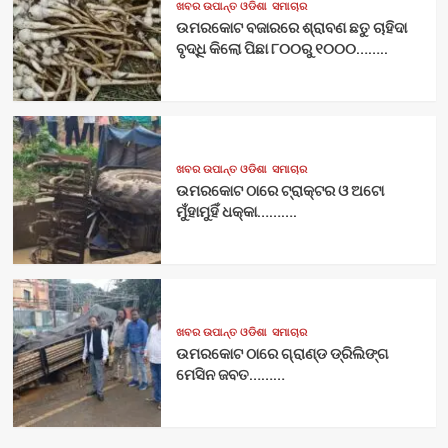
ଖବର ଉପାନ୍ତ ଓଡିଶା
ସମାଚାର
ଉମରକୋଟ ବଜାରରେ ଶ୍ରାବଣ ଛତୁ ଚାହିଦା
ବୃଦ୍ଧି କିଲୋ ପିଛା ୮୦୦ରୁ ୧୦୦୦……..
ଖବର ଉପାନ୍ତ ଓଡିଶା
ସମାଚାର
ଉମରକୋଟ ଠାରେ ଟ୍ରାକ୍ଟର ଓ ଅଟୋ
ମୁଁହାମୁହିଁ ଧକ୍କା……….
ଖବର ଉପାନ୍ତ ଓଡିଶା
ସମାଚାର
ଉମରକୋଟ ଠାରେ ଗ୍ରାଣ୍ଡ ଡ୍ରିଲିଙ୍ଗ
ମେସିନ ଜବତ………