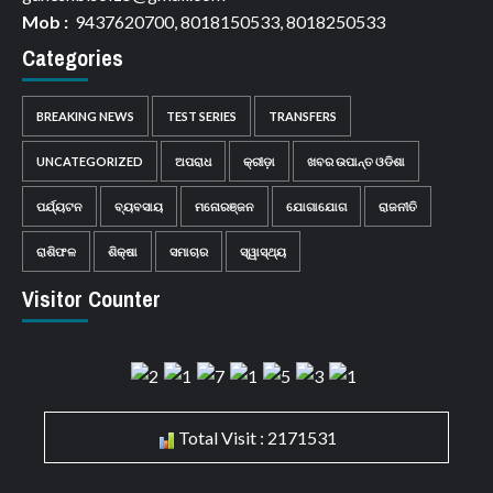
Mob :
9437620700, 8018150533, 8018250533
Categories
BREAKING NEWS
TEST SERIES
TRANSFERS
UNCATEGORIZED
ଅପରାଧ
କ୍ରୀଡ଼ା
ଖବର ଉପାନ୍ତ ଓଡିଶା
ପର୍ଯ୍ୟଟନ
ବ୍ୟବସାୟ
ମନୋରଞ୍ଜନ
ଯୋଗାଯୋଗ
ରାଜନୀତି
ରାଶିଫଳ
ଶିକ୍ଷା
ସମାଚାର
ସ୍ୱାସ୍ଥ୍ୟ
Visitor Counter
Total Visit : 2171531