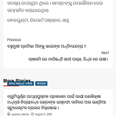
ସଦସ୍ୟ ଉପସ୍ଥିତ ଥିଲେ। ସମସ୍ତଙ୍କୁ ଉପଢୌକନ ଦେଇ
ସମ୍ମାନିତ କରାଯାଇଥିଲା
ଵେଲଗୁଣ୍ଟା, ରିପୋର୍ଟ ପଞ୍ଚାନନ, ସାହୁ
Post
Previous
ବହୁମୁଖୀ ପ୍ରତିଭା ପିଙ୍କୁ ଭାଇଙ୍କ ଅନ୍ତିମଯାତ୍ରା !!
Navigation
Next
ଚାଷଜମି ରେ ମାତିଛନ୍ତି ହାତୀ ପଲ୍ହ, ଚିନ୍ତା ରେ ଚାଷୀ।
More Stories
ଖବର ଉପାନ୍ତ ଓଡିଶା
ସମାଚାର
ତ୍ରୁଟିପୂର୍ଣ୍ଣ ପାଠ୍ୟପୁସ୍ତକ ପ୍ରକାଶନ ପାଇଁ ଦାୟୀ ଗଣଶିକ୍ଷା
ମନ୍ତ୍ରୀ ନିତ୍ୟାନନ୍ଦ ଗଣ୍ଡଙ୍କ ଇସ୍ତଫା ଦାବିରେ ଅଲ ଇଣ୍ଡିଆ
ସ୍ଟୁଡେଣ୍ଟସ ବ୍ଲକର ବିକ୍ଷୋଭ।
August 9, 2026
upanta odisha