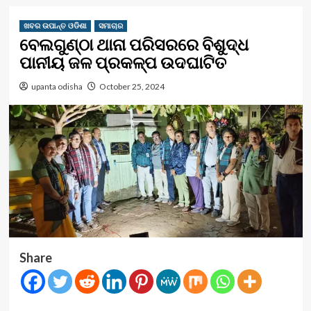
ଖବର ଉପାନ୍ତ ଓଡିଶା
ସମାଚାର
ବେଲଗୁଣ୍ଠା ଥାନା ପରିସରରେ ବିଶୁଦ୍ଧ
ପାନୀୟ ଜଳ ପ୍ରକଳ୍ପ ଉଦଘାଟିତ
upanta odisha
October 25, 2024
Share