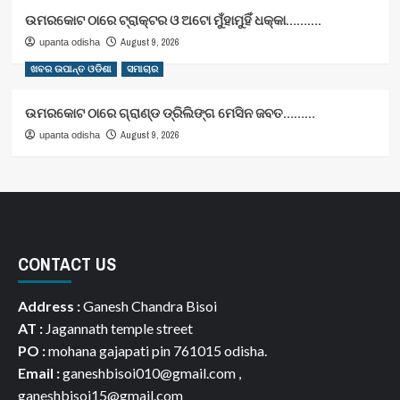
ଉମରକୋଟ ଠାରେ ଟ୍ରାକ୍ଟର ଓ ଅଟୋ ମୁଁହାମୁହିଁ ଧକ୍କା……….
August 9, 2026
upanta odisha
ଖବର ଉପାନ୍ତ ଓଡିଶା
ସମାଚାର
ଉମରକୋଟ ଠାରେ ଗ୍ରାଣ୍ଡ ଡ୍ରିଲିଙ୍ଗ ମେସିନ ଜବତ………
August 9, 2026
upanta odisha
CONTACT US
Address :
Ganesh Chandra Bisoi
AT :
Jagannath temple street
PO :
mohana gajapati pin 761015 odisha.
Email :
ganeshbisoi010@gmail.com ,
ganeshbisoi15@gmail.com