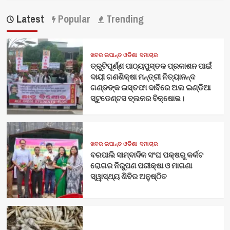
Latest
Popular
Trending
ଖବର ଉପାନ୍ତ ଓଡିଶା
ସମାଚାର
ତ୍ରୁଟିପୂର୍ଣ୍ଣ ପାଠ୍ୟପୁସ୍ତକ ପ୍ରକାଶନ ପାଇଁ
ଦାୟୀ ଗଣଶିକ୍ଷା ମନ୍ତ୍ରୀ ନିତ୍ୟାନନ୍ଦ
ଗଣ୍ଡଙ୍କ ଇସ୍ତଫା ଦାବିରେ ଅଲ ଇଣ୍ଡିଆ
ସ୍ଟୁଡେଣ୍ଟସ ବ୍ଲକର ବିକ୍ଷୋଭ।
ଖବର ଉପାନ୍ତ ଓଡିଶା
ସମାଚାର
ବରପାଲି ସାମ୍ବାଦିକ ସଂଘ ପକ୍ଷରୁ କର୍କଟ
ରୋଗର ନିରୁପଣ ପରୀକ୍ଷା ଓ ମାଗଣା
ସ୍ୱାସ୍ଥ୍ୟ ଶିବିର ଅନୁଷ୍ଠିତ