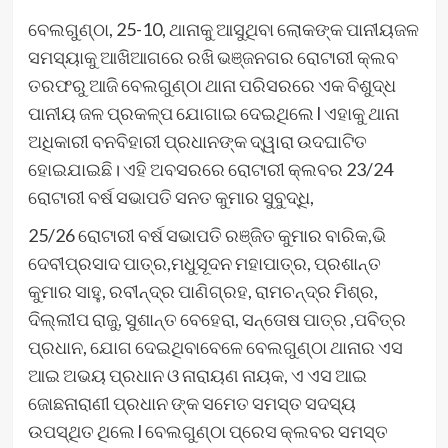
ବେଲଗୁଣ୍ଠା, 25-10, ଥାନାକୁ ଆସୁଥିବା ଲୋକଙ୍କ ପାନୀୟଜଳ
ସମସ୍ୟାକୁ ଆଖିଆଗରେ ରଖି ଭଞ୍ଜନଗର ରୋଟାରୀ କ୍ଲବ
ତରଫରୁ ଆଜି ବେଲଗୁଣ୍ଠା ଥାନା ପରିସରରେ ଏକ ବିଶୁଦ୍ଧ
ପାନୀୟ ଜଳ ପ୍ରକଳ୍ପ ଯୋଗାଇ ଦେଇଥିଲେ l ଏହାକୁ ଥାନା
ଅଧିକାରୀ ବନବିହାରୀ ପ୍ରଧାନଙ୍କ ଦ୍ୱାରା ଉଦଘାଟିତ
ହୋଇଯାଇଛି। ଏହି ଅବସରରେ ରୋଟାରୀ କ୍ଲବର 23/24
ରୋଟାରୀ ବର୍ଷ ସଭାପତି ସନତ କୁମାର ସୁବୁଦ୍ଧି,
25/26 ରୋଟାରୀ ବର୍ଷ ସଭାପତି ରଞ୍ଜିତ କୁମାର ବାରିକ,ଭି
ଦେବୀପ୍ରସାଦ ପାତ୍ର,ମଧୁସୂଦନ ମହାପାତ୍ର, ପ୍ରଶାନ୍ତ
କୁମାର ସାହୁ, ରବୀନ୍ଦ୍ର ପାଣିଗ୍ରହ, ରାମଚନ୍ଦ୍ର ମିଶ୍ର,
ଦିଲ୍ଲୀପ ରାଜୁ, ସୁଶାନ୍ତ ବେହେରା, ସନ୍ତୋଷ ପାତ୍ର ,ପବିତ୍ର
ପ୍ରଧାନ, ଯୋଗ ଦେଇଥିବାବେଳେ ବେଲଗୁଣ୍ଠା ଥାନାର ଏସ
ଆଇ ଅଭୟ ପ୍ରଧାନ ଓ ନାରାୟଣ ନାୟକ, ଏ ଏସ ଆଇ
ଜୋଛନାରାଣୀ ପ୍ରଧାନ ଙ୍କ ସମେତ ସମସ୍ତ ସଦସ୍ୟ
ଉପସ୍ଥିତ ଥିଲେ l ବେଲଗୁଣ୍ଠା ପ୍ରେସ କ୍ଲବର ସମସ୍ତ