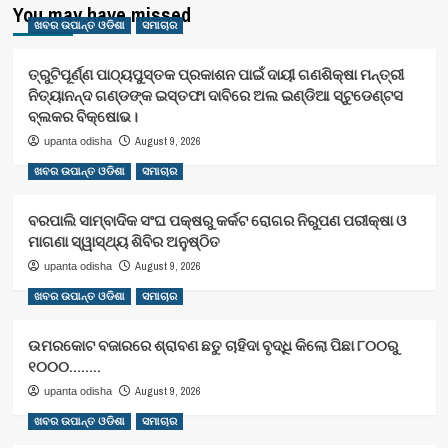
You may have missed
ଖବର ଉପାନ୍ତ ଓଡିଶା
ସମାଚାର
ତ୍ରୁଟିପୂର୍ଣ୍ଣ ପାଠ୍ୟପୁସ୍ତକ ପ୍ରକାଶନ ପାଇଁ ଦାୟୀ ଗଣଶିକ୍ଷା ମନ୍ତ୍ରୀ
ନିତ୍ୟାନନ୍ଦ ଗଣ୍ଡଙ୍କ ଇସ୍ତଫା ଦାବିରେ ଅଲ ଇଣ୍ଡିଆ ସ୍ଟୁଡେଣ୍ଟସ
ବ୍ଲକର ବିକ୍ଷୋଭ।
August 9, 2026
upanta odisha
ଖବର ଉପାନ୍ତ ଓଡିଶା
ସମାଚାର
ବରପାଲି ସାମ୍ବାଦିକ ସଂଘ ପକ୍ଷରୁ କର୍କଟ ରୋଗର ନିରୁପଣ ପରୀକ୍ଷା ଓ
ମାଗଣା ସ୍ୱାସ୍ଥ୍ୟ ଶିବିର ଅନୁଷ୍ଠିତ
August 9, 2026
upanta odisha
ଖବର ଉପାନ୍ତ ଓଡିଶା
ସମାଚାର
ଉମରକୋଟ ବଜାରରେ ଶ୍ରାବଣ ଛତୁ ଚାହିଦା ବୃଦ୍ଧି କିଲୋ ପିଛା ୮୦୦ରୁ
୧୦୦୦……..
August 9, 2026
upanta odisha
ଖବର ଉପାନ୍ତ ଓଡିଶା
ସମାଚାର