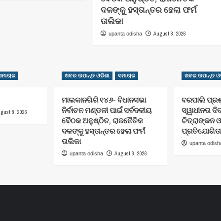
ଦଳଙ୍କୁ ହସ୍ତାନ୍ତର ହେଲା ଫର୍ମ
ତାଲିକା
August 8, 2026
upanta odisha
ସମାଚାର
ଖବର ଉପାନ୍ତ ଓଡିଶା
ସମାଚାର
ଖବର ଉପାନ୍ତ ଓଡ
ମାଲକାନଗିରି ୧୪୬- ବିଧାନସଭା
ବରପାଲି ପ୍ର
ନିର୍ବାଚନ ମଣ୍ଡଳୀ ପାଇଁ ସର୍ବଦଳୀୟ
ସ୍ୱାଧୀନତା ଦ
gust 8, 2026
ବୈଠକ ଅନୁଷ୍ଠିତ, ରାଜନୈତିକ
ଚିତ୍ରାଙ୍କନ ଓ
ଦଳଙ୍କୁ ହସ୍ତାନ୍ତର ହେଲା ଫର୍ମ
ପ୍ରତିଯୋଗିତା
ତାଲିକା
upanta odish
August 8, 2026
upanta odisha