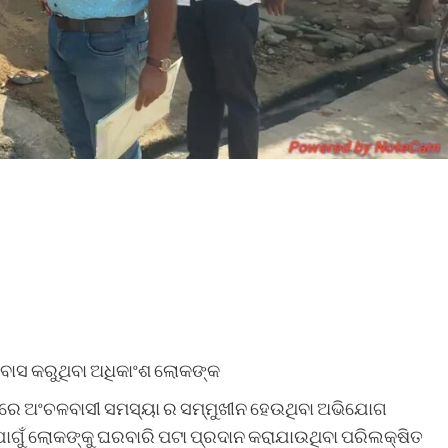
ସବାସ କରୁଥିବା ଅଧିକାଂଶ ଲୋକଙ୍କ
ତ୍ରରେ ଅଂଚଳବାସୀ ସମସ୍ୟା ର ସମ୍ମୁଖୀନ ହେଉଥିବା ଅଭିଯୋଗ
ଗୁଁ ଲୋକଙ୍କୁ ଘରବାରି ପଟା ପ୍ରଦାନ କରାଯାଉଥିବା ପରିଲକ୍ଷିତ