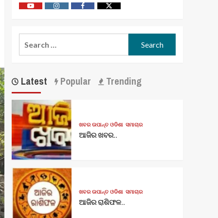
Youtube
Vimeo
Facebook
Twitter
Search
for:
Latest
Popular
Trending
ଖବର ଉପାନ୍ତ ଓଡିଶା
ସମାଚାର
ଆଜିର ଖବର..
ଖବର ଉପାନ୍ତ ଓଡିଶା
ସମାଚାର
ଆଜିର ରାଶିଫଳ..