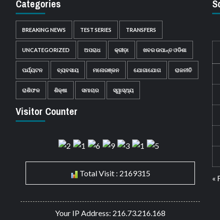
Categories
S
BREAKING NEWS
TEST SERIES
TRANSFERS
UNCATEGORIZED
ଅପରାଧ
କ୍ରୀଡ଼ା
ଖବର ଉପାନ୍ତ ଓଡିଶା
ପର୍ଯ୍ୟଟନ
ବ୍ୟବସାୟ
ମନୋରଞ୍ଜନ
ଯୋଗାଯୋଗ
ରାଜନୀତି
ରାଶିଫଳ
ଶିକ୍ଷା
ସମାଚାର
ସ୍ୱାସ୍ଥ୍ୟ
Visitor Counter
Total Visit : 2169315
« 
Your IP Address: 216.73.216.168