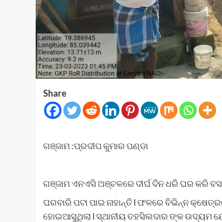
Share
ଗଞ୍ଜାମ :ପ୍ରଦୀପ କୁମାର ପଣ୍ଡା
ଗଞ୍ଜାମ ଏନଏସି ଅଞ୍ଚଳରେ ଦୀର୍ଘ ଦିନ ଧରି ଘର କରି ବ
ଘରବାରି ପଟା ପାଇ ନାହାନ୍ତି l ଫଳରେ ବିଭିନ୍ନ କ୍ଷେ
ହୋଇଆସୁଥିଲା l ସ୍ଥାନୀୟ ତହସିଲଦାର ଙ୍କ ଉଦ୍ୟମ ଯୋ