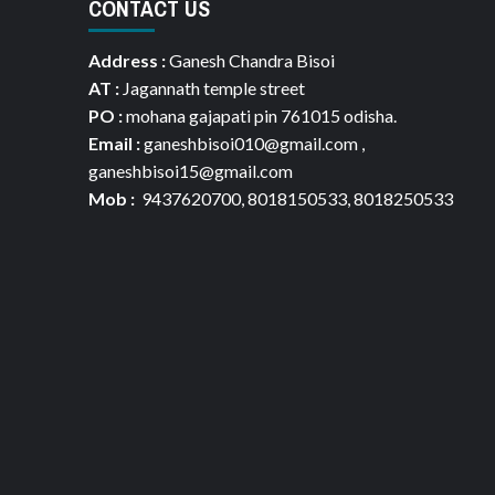
CONTACT US
Address :
Ganesh Chandra Bisoi
AT :
Jagannath temple street
PO :
mohana gajapati pin 761015 odisha.
Email :
ganeshbisoi010@gmail.com ,
ganeshbisoi15@gmail.com
Mob :
9437620700, 8018150533, 8018250533