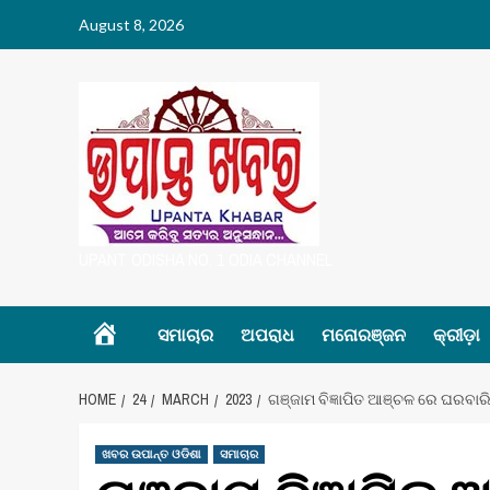
Skip
August 8, 2026
to
content
UPANT ODISHA NO. 1 ODIA CHANNEL
Home
ସମାଚାର
ଅପରାଧ
ମନୋରଞ୍ଜନ
କ୍ରୀଡ଼ା
HOME
24
MARCH
2023
ଗଞ୍ଜାମ ବିଜ୍ଞାପିତ ଆଞ୍ଚଳ ରେ ଘରବାର
ଖବର ଉପାନ୍ତ ଓଡିଶା
ସମାଚାର