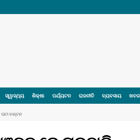
ସ୍ୱାସ୍ଥ୍ୟ
ଶିକ୍ଷା
ପର୍ଯ୍ୟଟନ
ରାଜନୀତି
ବ୍ୟବସାୟ
ଖବର 
ି ପଟା ବଣ୍ଟନ