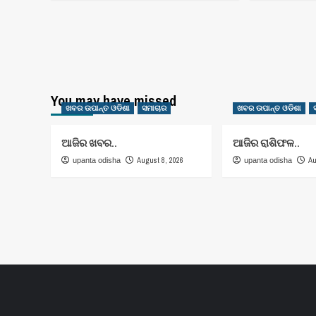
You may have missed
ଖବର ଉପାନ୍ତ ଓଡିଶା
ସମାଚାର
ଖବର ଉପାନ୍ତ ଓଡିଶା
ଆଜିର ଖବର..
ଆଜିର ରାଶିଫଳ..
August 8, 2026
Au
upanta odisha
upanta odisha