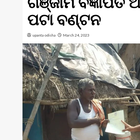
ଗଞ୍ଜାମ ବିଜ୍ଞାପିତ
ପଟା ବଣ୍ଟନ
upanta odisha
March 24, 2023