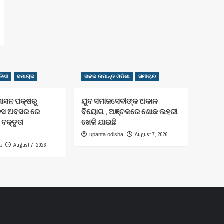
ିଶା
ସମାଚାର
ଖବର ଉପାନ୍ତ ଓଡିଶା
ସମାଚାର
ଶାସନ ପକ୍ଷରୁ
ଯୁବ ସମାଜସେବୀଙ୍କ ଅକାଳ
ିବସ ଅବସର ରେ
ବିୟୋଗ , ଅଞ୍ଚଳରେ ଶୋକ ଲହରୀ
 ବକ୍ତୃତା
ଖେଳି ଯାଇଛି
August 7, 2026
upanta odisha
August 7, 2026
a