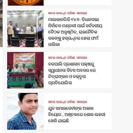
ଖବର ଉପାନ୍ତ ଓଡିଶା
ସମାଚାର
ମାଲକାନଗିରି ୧୪୬- ବିଧାନସଭା
ନିର୍ବାଚନ ମଣ୍ଡଳୀ ପାଇଁ ସର୍ବଦଳୀୟ
ବୈଠକ ଅନୁଷ୍ଠିତ, ରାଜନୈତିକ
ଦଳଙ୍କୁ ହସ୍ତାନ୍ତର ହେଲା ଫର୍ମ
ତାଲିକା
ଖବର ଉପାନ୍ତ ଓଡିଶା
ସମାଚାର
ବରପାଲି ପ୍ରଶାସନ ପକ୍ଷରୁ
ସ୍ୱାଧୀନତା ଦିବସ ଅବସର ରେ
ଚିତ୍ରାଙ୍କନ ଓ ବକ୍ତୃତା
ପ୍ରତିଯୋଗିତା
ଖବର ଉପାନ୍ତ ଓଡିଶା
ସମାଚାର
ଯୁବ ସମାଜସେବୀଙ୍କ ଅକାଳ
ବିୟୋଗ , ଅଞ୍ଚଳରେ ଶୋକ ଲହରୀ
ଖେଳି ଯାଇଛି