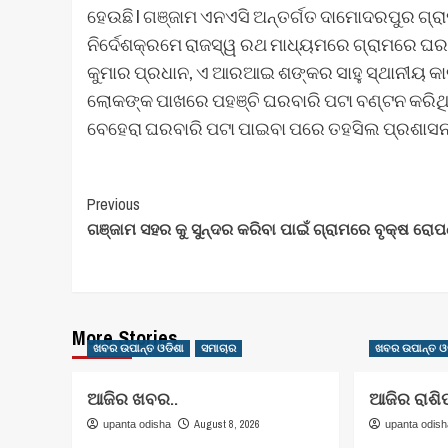
ହେଉଛି l ଗଞ୍ଜାମ ଏନଏସି ଅନ୍ତର୍ଗତ ଦାମୋଦରପୁର ଗ୍
ନିର୍ଦେଶକ୍ରମେ ରାଜସ୍ୱ ରଥ ମାଧ୍ୟମରେ ଗ୍ରାମରେ ଘରବ
କୁମାର ପ୍ରଧାନ, ଏ ଆରଆଇ ଶଙ୍କର ସାହୁ ସ୍ଥାନୀୟ କା
ଲୋକଙ୍କ ପାଖରେ ପହଞ୍ଚି ଘରବାରି ପଟା ବଣ୍ଟନ କରିଥିବା 
ବେହେରା ଘରବାରି ପଟା ପାଇବା ପରେ ତହସିଲ ପ୍ରଶାସନ କ
Post
Previous
ଗଞ୍ଜାମ ସହର କୁ ସୁନ୍ଦର କରିବା ପାଇଁ ଗ୍ରାମରେ ବୃକ୍ଷ ରୋ
Navigation
More Stories
ଖବର ଉପାନ୍ତ ଓଡିଶା
ସମାଚାର
ଖବର ଉପାନ୍ତ ଓ
ଆଜିର ଖବର..
ଆଜିର ରାଶି
August 8, 2026
upanta odisha
upanta odis