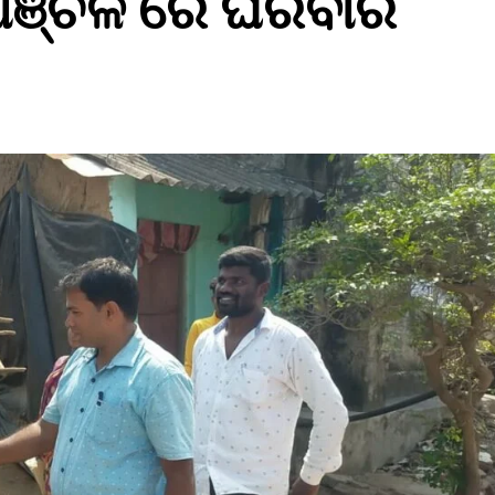
 ଆଞ୍ଚଳ ରେ ଘରବାରି