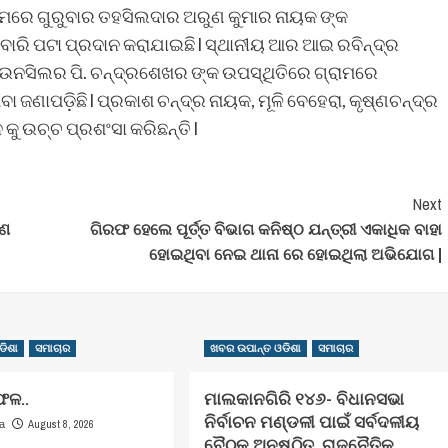
ରାମରେ ଗୁରୁବାର ତହସିଲଦାର ଅରୁଣ କୁମାର ନାୟକ ଙ୍କ
ାରି ପଟା ପ୍ରଦାନ କରାଯାଇଛି l ସ୍ଥାନୀୟ ଆର ଆଇ ରବିନ୍ଦ୍ର
ଉନସିଲର ପି. ଚନ୍ଦ୍ରଶେଖର ଙ୍କ ଉପସ୍ଥିତିରେ ଗ୍ରାମରେ
ଜଣାପଡ଼ିଛି l ପ୍ରକାଶ ଚନ୍ଦ୍ର ନାୟକ, ମୂଳି ବେହେରା, କୃଷ୍ଣଚନ୍ଦ୍ର
ୁ ଉଚ୍ଚ ପ୍ରଶଂସା କରିଛନ୍ତି l
Next
ପଣ
ଗିରଫ ହେଲେ ପୂର୍ତ୍ତ ବିଭାଗ କନିଷ୍ଠ ଯନ୍ତ୍ରୀ ଏକାଧିକ ବାହା
ହୋଇଥିବା ନେଇ ଥାନା ରେ ହୋଇଥିଲା ଅଭିଯୋଗ |
ଡିଶା
ସମାଚାର
ଖବର ଉପାନ୍ତ ଓଡିଶା
ସମାଚାର
ଫଳ..
ମାଲକାନଗିରି ୧୪୬- ବିଧାନସଭା
ନିର୍ବାଚନ ମଣ୍ଡଳୀ ପାଇଁ ସର୍ବଦଳୀୟ
August 8, 2026
ha
ବୈଠକ ଅନୁଷ୍ଠିତ, ରାଜନୈତିକ