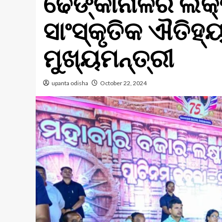
ଢେଙ୍କାନାଳର ଲକ୍ଷ
ସାଂସ୍କୃତିକ ଐତିହ୍ୟ
ମୁଖ୍ୟମନ୍ତ୍ରୀ
upanta odisha
October 22, 2024