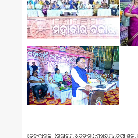
ଢେଙ୍କାନାଳ , (ରାଜାରାମ ଷଡ଼ଙ୍ଗୀ):ମୁଖ୍ୟମନ୍ତ୍ରୀ ଶ୍