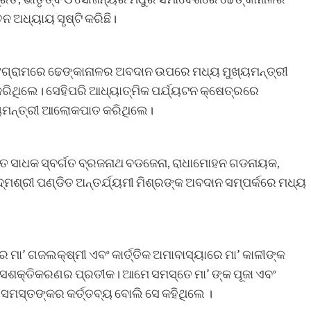
ନ ଅଧ୍ୟାୟ ସୃଷ୍ଟି କରିଛି।
 ସଂଗ୍ରାମରେ ଢେଙ୍କାନାଳର ଅବଦାନ ଉପରେ ମଧ୍ୟ ମୁଖ୍ୟମନ୍ତ୍ରୀ
ରିଥିଲେ। ସେହିପରି ଆଧ୍ୟାତ୍ମିକ ପର୍ଯ୍ୟଟନ କ୍ଷେତ୍ରରେ
୍ୟମନ୍ତ୍ରୀ ଆଲୋକପାତ କରିଥିଲେ।
୍ବତ ସାଧକ ସ୍ବର୍ଗତ ବ୍ରଜନାଥ ବଡଜେନା, ରାଧାମୋହନ ଗଡନାୟକ,
୍ମଶ୍ରୀ ପଣ୍ଡିତ ଅନ୍ତର୍ଯ୍ୟମୀ ମିଶ୍ରଙ୍କ ଅବଦାନ ସମ୍ପର୍କରେ ମଧ୍ୟ
 ମା’ ଗଜଲକ୍ଷ୍ମୀ ଏବଂ କାର୍ତ୍ତିକ ଅମାବାସ୍ୟାରେ ମା’ କାଳୀଙ୍କ
ଳା ସଶକ୍ତିକରଣର ପ୍ରତୀକ। ଆମେ ସମସ୍ତେ ମା’ ଙ୍କ ପୂଜା ଏବଂ
 ସମସ୍ତଙ୍କର କର୍ତ୍ତବ୍ୟ ବୋଲି ସେ କହିଥିଲେ ।