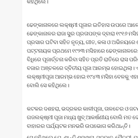
କହିଥିଲେ।
ଢେଙ୍କାନାଳରେ ଲକ୍ଷ୍ମୀ ପୂଜାର ଇତିହାସ ଉପରେ ଆଲୋକ
ଢେଙ୍କାନାଳର ରାଜା ସୁର ପ୍ରତାପଙ୍କ ଦ୍ବାରା ୧୯୧୬ ମସି
ପ୍ରସାର ଘଟିବା ସହିତ ନୃତ୍ୟ, ଗୀତ, କଳା ଓ ଅଭିନୟରେ ଢ
ପଟ୍ଟନାୟକ ପ୍ରଥମେ ୧୯୨୩ ମସିହାରେ ଢେଙ୍କାନାଳରେ 
ବିଧିରେ ପୂଜାର୍ଚ୍ଚନା କରିବା ସହିତ ପ୍ରତି ରାତିରେ ରାସ
ବଜାର ଅଞ୍ଚଳରେ ଦ୍ବିତୀୟ ପୂଜା ଆରମ୍ଭ ହୋଇଥିଲା। 
ଲକ୍ଷ୍ମୀପୂଜା ଆରମ୍ଭ ହୋଇ ୧୯୪୩ ମସିହା ବେଳକୁ ଏହା ଏ
ବୋଲି ସେ କହିଥିଲେ।
କଟକର ଦଶହରା, ଭଦ୍ରକର କାଳୀପୂଜା, ତାଳଚେର ଓ ଜଟଣୀ
ଗଜଲକ୍ଷ୍ମୀ ପୂଜା ମଧ୍ୟ ଖୁବ୍ ଆକର୍ଷଣୀୟ ବୋଲି ମତ ଦେ
ବାହାରର ପର୍ଯ୍ୟଟକ ମନଭରି ଉପଭୋଗ କରିଥାନ୍ତି।
ସେ କହିଥିଲେ ଯେ, ଶାନ୍ତି ଶୃଙ୍ଖଳା, ସଦ୍‌ଭାବ, ମୈତ୍ର