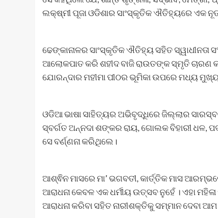
ଲକ୍ଷ୍ମୀ ପୂଜା ଓଡିଶାର ସାଂସ୍କୃତିକ ଐତିହ୍ୟରେ ଏକ ନୂତ
ଢେଙ୍କାନାଳର ସାଂସ୍କୃତିକ ଐତିହ୍ୟ ସହିତ ସ୍ୱାଧୀନତା
ଆଲୋକପାତ କରି ଶହୀଦ ବାଜି ରାଉତଙ୍କ ସ୍ମୃତି ଚାରଣ କ
ଯୋରନ୍ଦାର ମହୀମା ପୀଠର ଭୂମିକା ଉପରେ ମଧ୍ୟ ମୁଖ
ଓଡିଆ ଭାଷା ସାହିତ୍ୟର ଅଭିବୃଦ୍ଧିରେ ଜିଲ୍ଲାର ସାରସ
ସ୍ବର୍ଗତ ଅନ୍ନଦା ଶଙ୍କର ରାୟ, ଗୋଲକ ବିହାରୀ ଧଳ, ପଦ
ସେ ବର୍ଣ୍ଣନା କରିଥିଲେ।
ଆଶ୍ଵିନ ମାସରେ ମା’ ଭଗବତୀ, କାର୍ତ୍ତିକ ମାସ ଆରମ୍ଭରେ
ଆରାଧନା କେବଳ ଏକ ଧର୍ମୀୟ ଉତ୍ସବ ନୁହେଁ । ଏହା ମହି
ଆରାଧନା କରିବା ସହିତ ନାରୀଶକ୍ତିକୁ ସମ୍ମାନ ଦେବା ଆମ