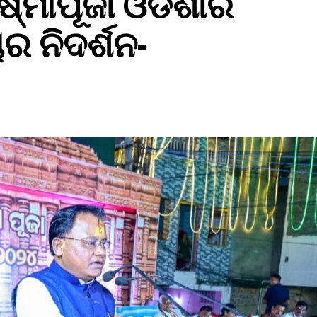
୍ମୀପୂଜା ଓଡିଶାର
ର ନିଦର୍ଶନ-