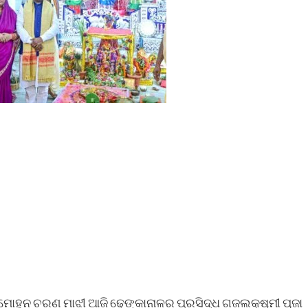
ରୀ ମୋହନ ଚରଣ ମାଝୀ ଆଜି ଢେଙ୍କାନାଳର ପ୍ରସିଦ୍ଧ ଗଜଲକ୍ଷ୍ମୀ ପୂଜା