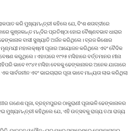
ପାତ କରି ମୁଖ୍ୟମନ୍ତ୍ରୀ କହିଲେ ଯେ, ବିଂଶ ଶତାବ୍ଦୀରେ
ହାରେ କୁଞ୍ଜକାନ୍ତ ମନ୍ଦିର ପ୍ରତିଷ୍ଠା ହୋଇ ବୈଷ୍ଣବଭାବ ଧାରାର
େଙ୍କାନାଳ ବାସୀ ସୁଖ୍ୟାତି ଅର୍ଜନ କରିଥିଲେ। ବ୍ରଜ କିଶୋର
ମୃଣ୍ମୟୀ ମହାଲକ୍ଷ୍ମୀ ପୂଜାର ଆୟୋଜନ କରିଥିଲେ ଏବଂ ବୈଦିକ
 ପରିବେଷଣ କରୁଥିଲେ। ଏହାପରେ ୧୯୨୫ ମସିହାରେ ବର୍ତ୍ତମାନର ମୀନା
ଏହିପରି ଭାବେ ୧୯୪୧ ମସିହା ବେଳକୁ ଢେଙ୍କାନାଳର ଅନେକ ଯାଗାରେ
କ ସାର୍ବଜନୀନ ଏବଂ ଭାଇଚାରାର ପୂଜା ଭାବେ ମାନ୍ୟତା ଲାଭ କରିଥିଲା
ର ଗଣେଶ ପୂଜା, ବ୍ରହ୍ମପୁରର ଠାକୁରାଣୀ ପୂଜାଭଳି ଢେଙ୍କାନାଳର
ଇ ମୁଖ୍ୟମନ୍ତ୍ରୀ କହିଥିଲେ ଯେ, ଏହି ଉତ୍ସବକୁ ରାଜ୍ୟ ତଥା ରାଜ୍ୟ
ୀ, ପ୍ରିତି, ଭାତୃତ୍ବ ଓ ସୌଜନ୍ୟର ମଧୁର ସମାବେଶରେ ଢେଙ୍କାନାଳର