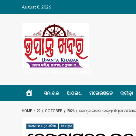
Skip
August 8, 2026
to
content
UPANT ODISHA NO. 1 ODIA CHANNEL
Home
ସମାଚାର
ଅପରାଧ
ମନୋରଞ୍ଜନ
କ୍ରୀଡ଼ା
HOME
22
OCTOBER
2024
ଢେଙ୍କାନାଳର ଲକ୍ଷ୍ମୀପୂଜା ଓଡିଶାର 
ଖବର ଉପାନ୍ତ ଓଡିଶା
ସମାଚାର