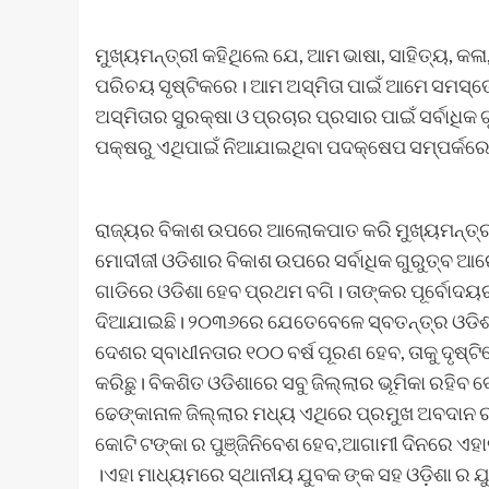
ମୁଖ୍ୟମନ୍ତ୍ରୀ କହିଥିଲେ ଯେ, ଆମ ଭାଷା, ସାହିତ୍ୟ, କଳ
ପରିଚୟ ସୃଷ୍ଟିକରେ। ଆମ ଅସ୍ମିତା ପାଇଁ ଆମେ ସମସ୍
ଅସ୍ମିତାର ସୁରକ୍ଷା ଓ ପ୍ରଚାର ପ୍ରସାର ପାଇଁ ସର୍ବାଧି
ପକ୍ଷରୁ ଏଥିପାଇଁ ନିଆଯାଇଥିବା ପଦକ୍ଷେପ ସମ୍ପର୍କରେ ମ
ରାଜ୍ୟର ବିକାଶ ଉପରେ ଆଲୋକପାତ କରି ମୁଖ୍ୟମନ୍ତ୍ର
ମୋଦୀଜୀ ଓଡିଶାର ବିକାଶ ଉପରେ ସର୍ବାଧିକ ଗୁରୁତ୍ବ ଆ
ଗାଡିରେ ଓଡିଶା ହେବ ପ୍ରଥମ ବଗି। ତାଙ୍କର ପୂର୍ବୋଦୟର
ଦିଆଯାଇଛି। ୨୦୩୬ରେ ଯେତେବେଳେ ସ୍ବତନ୍ତ୍ର ଓଡି
ଦେଶର ସ୍ବାଧୀନତାର ୧୦୦ ବର୍ଷ ପୂରଣ ହେବ, ତାକୁ ଦୃଷ
କରିଛୁ। ବିକଶିତ ଓଡିଶାରେ ସବୁ ଜିଲ୍ଲାର ଭୂମିକା ରହି
ଢେଙ୍କାନାଳ ଜିଲ୍ଲାର ମଧ୍ୟ ଏଥିରେ ପ୍ରମୁଖ ଅବଦାନ ର
କୋଟି ଟଙ୍କା ର ପୁଞ୍ଜିନିବେଶ ହେବ,ଆଗାମୀ ଦିନରେ ଏହାକୁ
।ଏହା ମାଧ୍ୟମରେ ସ୍ଥାନୀୟ ଯୁବକ ଙ୍କ ସହ ଓଡ଼ିଶା ର 