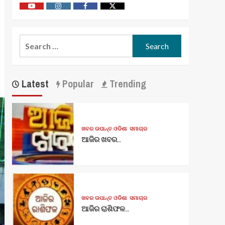
Youtube
Vimeo
Facebook
Twitter
Search
for:
Latest
Popular
Trending
ଖବର ଉପାନ୍ତ ଓଡିଶା
ସମାଚାର
ଆଜିର ଖବର..
ଖବର ଉପାନ୍ତ ଓଡିଶା
ସମାଚାର
ଆଜିର ରାଶିଫଳ..