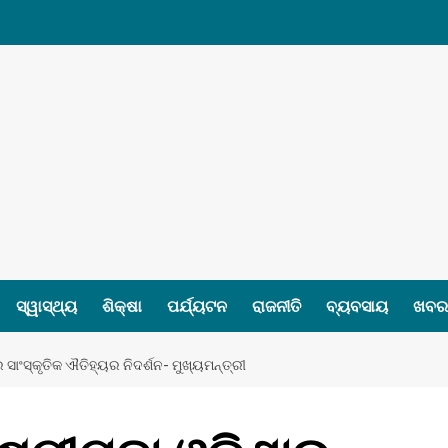
ସ୍ୱାସ୍ଥ୍ୟ
ଶିକ୍ଷା
ପର୍ଯ୍ୟଟନ
ରାଜନୀତି
ବ୍ୟବସାୟ
ଖବର 
ସାଂସ୍କୃତିକ ଐତିହ୍ୟର ନିଦର୍ଶନ- ମୁଖ୍ୟମନ୍ତ୍ରୀ