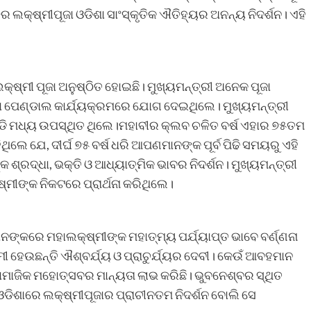
ଲକ୍ଷ୍ମୀପୂଜା ଓଡିଶା ସାଂସ୍କୃତିକ ଐତିହ୍ୟର ଅନନ୍ୟ ନିଦର୍ଶନ। ଏହି
୍ଷ୍ମୀ ପୂଜା ଅନୁଷ୍ଠିତ ହୋଇଛି। ମୁଖ୍ୟମନ୍ତ୍ରୀ ଅନେକ ପୂଜା
ଜା ପେଣ୍ଡାଲ କାର୍ଯ୍ୟକ୍ରମରେ ଯୋଗ ଦେଇଥିଲେ। ମୁଖ୍ୟମନ୍ତ୍ରୀ
ଣ୍ଡି ମଧ୍ୟ ଉପସ୍ଥିତ ଥିଲେ।ମହାବୀର କ୍ଲବ ଚଳିତ ବର୍ଷ ଏହାର ୭୫ତମ
ିଥିଲେ ଯେ, ଦୀର୍ଘ ୭୫ ବର୍ଷ ଧରି ଆପଣମାନଙ୍କ ପୂର୍ବ ପିଢି ସମୟରୁ ଏହି
 ଶ୍ରଦ୍ଧା, ଭକ୍ତି ଓ ଆଧ୍ୟାତ୍ମିକ ଭାବର ନିଦର୍ଶନ। ମୁଖ୍ୟମନ୍ତ୍ରୀ
ମୀଙ୍କ ନିକଟରେ ପ୍ରାର୍ଥନା କରିଥିଲେ।
ାନଙ୍କରେ ମହାଲକ୍ଷ୍ମୀଙ୍କ ମହାତ୍ମ୍ୟ ପର୍ଯ୍ୟାପ୍ତ ଭାବେ ବର୍ଣ୍ଣନା
ୀ ହେଉଛନ୍ତି ଐଶ୍ବର୍ଯ୍ୟ ଓ ପ୍ରାଚୁର୍ଯ୍ୟର ଦେବୀ। କେଉଁ ଆବହମାନ
ସାମାଜିକ ମହୋତ୍ସବର ମାନ୍ୟତା ଲାଭ କରିଛି। ଭୁବନେଶ୍ବର ସ୍ଥିତ
ଡିଶାରେ ଲକ୍ଷ୍ମୀପୂଜାର ପ୍ରାଚୀନତମ ନିଦର୍ଶନ ବୋଲି ସେ