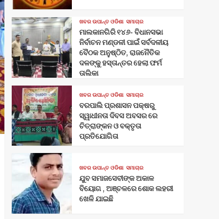
ଖବର ଉପାନ୍ତ ଓଡିଶା
ସମାଚାର
ମାଲକାନଗିରି ୧୪୬- ବିଧାନସଭା
ନିର୍ବାଚନ ମଣ୍ଡଳୀ ପାଇଁ ସର୍ବଦଳୀୟ
ବୈଠକ ଅନୁଷ୍ଠିତ, ରାଜନୈତିକ
ଦଳଙ୍କୁ ହସ୍ତାନ୍ତର ହେଲା ଫର୍ମ
ତାଲିକା
ଖବର ଉପାନ୍ତ ଓଡିଶା
ସମାଚାର
ବରପାଲି ପ୍ରଶାସନ ପକ୍ଷରୁ
ସ୍ୱାଧୀନତା ଦିବସ ଅବସର ରେ
ଚିତ୍ରାଙ୍କନ ଓ ବକ୍ତୃତା
ପ୍ରତିଯୋଗିତା
ଖବର ଉପାନ୍ତ ଓଡିଶା
ସମାଚାର
ଯୁବ ସମାଜସେବୀଙ୍କ ଅକାଳ
ବିୟୋଗ , ଅଞ୍ଚଳରେ ଶୋକ ଲହରୀ
ଖେଳି ଯାଇଛି