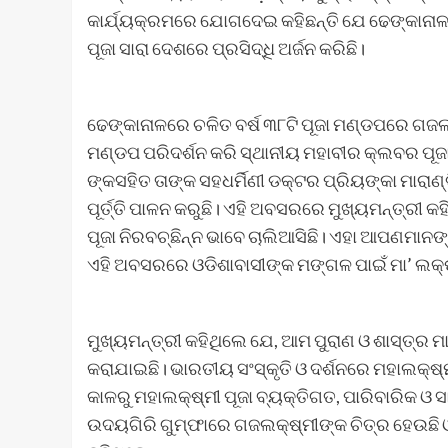
କାର୍ଯ୍ୟକ୍ରମରେ ଯୋଗଦେଇ କହିଛନ୍ତି ଯେ ଢେଙ୍କାନାଳର 
ପୂଜା ସାରା ଦେଶରେ ପ୍ରସିଦ୍ଧି ଅର୍ଜନ କରିଛି।
ଢେଙ୍କାନାଳରେ ଚଳିତ ବର୍ଷ ୩୮ଟି ପୂଜା ମଣ୍ଡପରେ ଗଜଲକ
ମଣ୍ଡପ ପରିଦର୍ଶନ କରି ସ୍ଥାନୀୟ ମହାବୀର କ୍ଲବର ପୂ
ଙ୍କସହିତ ତାଙ୍କ ସହଧର୍ମିଣୀ ଡକ୍ଟର ପ୍ରିୟଙ୍କା ମାରା
ପୂର୍ତ୍ତି ପାଳନ କରୁଛି। ଏହି ଅବସରରେ ମୁଖ୍ୟମନ୍ତ୍ରୀ କହ
ପୂଜା ନିରବଚ୍ଛିନ୍ନ ଭାବେ ଚାଲିଆସିଛି। ଏହା ଆପଣମାନଙ୍କ
ଏହି ଅବସରରେ ଓଡିଶାବାସୀଙ୍କ ମଙ୍ଗଳ ପାଇଁ ମା’ ଲକ୍ଷ୍
ମୁଖ୍ୟମନ୍ତ୍ରୀ କହିଥିଲେ ଯେ, ଆମ ପୁରାଣ ଓ ଶାସ୍ତ୍ର ମ
କରାଯାଇଛି। ଭାରତୀୟ ସଂସ୍କୃତି ଓ ଦର୍ଶନରେ ମହାଲକ୍ଷ୍ମ
କାଳରୁ ମହାଲକ୍ଷ୍ମୀ ପୂଜା ବ୍ୟକ୍ତିଗତ, ପାରିବାରିକ ଓ 
ଉଦୟଗିରି ଗୁମ୍ଫାରେ ଗଜଲକ୍ଷ୍ମୀଙ୍କ ଚିତ୍ର ହେଉଛି ଓ