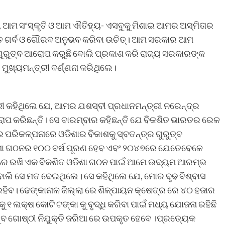
ା, ଆମ ସଂସ୍କୃତି ଓ ଆମ ଐତିହ୍ୟ- ଏସବୁକୁ ମିଶାଇ ଆମର ଅସ୍ମିତାର
ତେ ଗର୍ବ ଓ ଗୌରବ ଅନୁଭବ କରିବା ଉଚିତ୍। ଆମ ସରକାର ଆମ
କ ଗୁରୁତ୍ବ ଆରୋପ କରୁଛି ବୋଲି ପ୍ରକାଶ କରି ରାଜ୍ୟ ସରକାରଙ୍କ
ୁଖ୍ୟମନ୍ତ୍ରୀ ବର୍ଣ୍ଣନା କରିଥିଲେ।
ୀ କହିଥିଲେ ଯେ, ଆମର ଯଶସ୍ବୀ ପ୍ରଧାନମନ୍ତ୍ରୀ ନରେନ୍ଦ୍ର
ରୋପ କରିଛନ୍ତି। ସେ ବାରମ୍ବାର କହିଛନ୍ତି ଯେ ବିକଶିତ ଭାରତର ରେଳ
 ପରିକଳ୍ପନାରେ ଓଡିଶାର ବିକାଶକୁ ସ୍ବତନ୍ତ୍ର ଗୁରୁତ୍ବ
ଶା ଗଠନର ୧୦୦ ବର୍ଷ ପୂରଣ ହେବ ଏବଂ ୨୦୪୭ରେ ଯେତେବେଳେ
୍ଟିରେ ରଖି ଏକ ବିକଶିତ ଓଡିଶା ଗଠନ ପାଇଁ ଆମେ ଉଦ୍ୟମ ଆରମ୍ଭ
ବ ବୋଲି ସେ ମତ ଦେଇଥିଲେ। ସେ କହିଥିଲେ ଯେ, ମୋର ଦୃଢ ବିଶ୍ବାସ
ହିବ। ଢେଙ୍କାନାଳ ଜିଲ୍ଲା ରେ ଶିଳ୍ପାୟନ କ୍ଷେତ୍ର ରେ ୪୦ ହଜାର
 ୧ ଲକ୍ଷ କୋଟି ଟଙ୍କା କୁ ବୃଦ୍ଧି କରିବା ପାଇଁ ମଧ୍ୟ ଯୋଜନା ରହିଛି
ଯୁବ ଗୋଷ୍ଠୀ ନିଯୁକ୍ତି ଜରିଆ ରେ ଉପକୃତ ହେବେ ।ପ୍ରତ୍ୟେକ