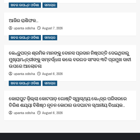
ଖବର ଉପାନ୍ତ ଓଡିଶା
ସମାଚାର
ଆଜିର ରାଶିଫଳ..
August 7, 2026
upanta odisha
ଖବର ଉପାନ୍ତ ଓଡିଶା
ସମାଚାର
କେନ୍ଦୁପତ୍ର ଶ୍ରମିକ ମାନଙ୍କୁ ବୋନସ ପ୍ରଦାନ ନିଷ୍ପତ୍ତି ଦେଇଥିବାରୁ
ମୁଖ୍ୟମନ୍ତ୍ରୀଙ୍କୁ ସମ୍ବର୍ଦ୍ଧନା କଲେ ବରଗଡ ସାଂସଦ:୩ଟି ପ୍ରମୁଖ ଦାବୀ
ଉପରେ ଆଲୋଚନା
August 6, 2026
upanta odisha
ଖବର ଉପାନ୍ତ ଓଡିଶା
ସମାଚାର
କୋରାପୁଟ ଜ଼ିଲ୍ଲା କୋଟପାଡ଼ ଗୋଷ୍ଟି ସ୍ୱାସ୍ଥ୍ୟ କେନ୍ଦ୍ର ପରିସରରେ
ତିରିଶ ଶଯ୍ୟା ବିଶିଷ୍ଠ ନୂତନ କୋଠାର ଉଦଘାଟନ ସ୍ଥାନୀୟ ବିଧାୟକ..
August 6, 2026
upanta odisha