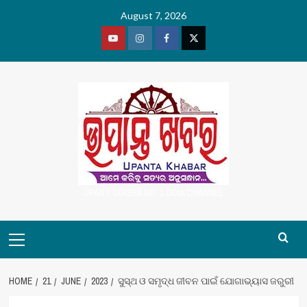
Skip
August 7, 2026
to
content
Youtube
Vimeo
Facebook
Twitter
UPANT ODISHA NO. 1 ODIA CHANNEL
Primary
Menu
HOME
21
JUNE
2023
ସୁସ୍ଥ ଓ ସମୃଦ୍ଧ ଜୀବନ ପାଇଁ ଯୋଗାଭ୍ୟାସ ଜରୁରୀ