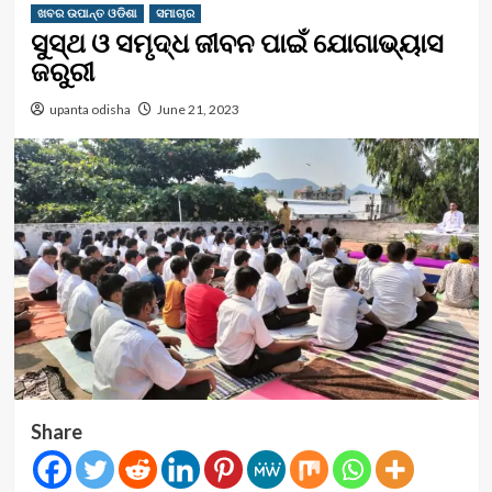
ଖବର ଉପାନ୍ତ ଓଡିଶା
ସମାଚାର
ସୁସ୍ଥ ଓ ସମୃଦ୍ଧ ଜୀବନ ପାଇଁ ଯୋଗାଭ୍ୟାସ
ଜରୁରୀ
upanta odisha
June 21, 2023
Share