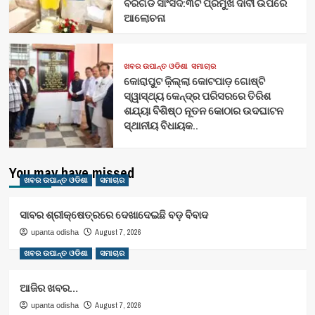
ବରଗଡ ସାଂସଦ:୩ଟି ପ୍ରମୁଖ ଦାବୀ ଉପରେ
ଆଲୋଚନା
ଖବର ଉପାନ୍ତ ଓଡିଶା
ସମାଚାର
କୋରାପୁଟ ଜ଼ିଲ୍ଲା କୋଟପାଡ଼ ଗୋଷ୍ଟି
ସ୍ୱାସ୍ଥ୍ୟ କେନ୍ଦ୍ର ପରିସରରେ ତିରିଶ
ଶଯ୍ୟା ବିଶିଷ୍ଠ ନୂତନ କୋଠାର ଉଦଘାଟନ
ସ୍ଥାନୀୟ ବିଧାୟକ..
You may have missed
ଖବର ଉପାନ୍ତ ଓଡିଶା
ସମାଚାର
ସାବର ଶ୍ରୀକ୍ଷେତ୍ରରେ ଦେଖାଦେଇଛି ବଡ଼ ବିବାଦ
August 7, 2026
upanta odisha
ଖବର ଉପାନ୍ତ ଓଡିଶା
ସମାଚାର
ଆଜିର ଖବର…
August 7, 2026
upanta odisha