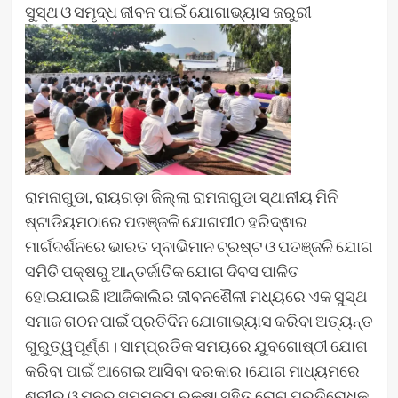
ସୁସ୍ଥ ଓ ସମୃଦ୍ଧ ଜୀବନ ପାଇଁ ଯୋଗାଭ୍ୟାସ ଜରୁରୀ
ରାମନାଗୁଡା, ରାୟଗଡ଼ା ଜିଲ୍ଲା ରାମନାଗୁଡା ସ୍ଥାନୀୟ ମିନି
ଷ୍ଟାଡିୟମଠାରେ ପତଞ୍ଜଳି ଯୋଗପୀଠ ହରିଦ୍ଵାର
ମାର୍ଗଦର୍ଶନରେ ଭାରତ ସ୍ବାଭିମାନ ଟ୍ରଷ୍ଟ ଓ ପତଞ୍ଜଳି ଯୋଗ
ସମିତି ପକ୍ଷରୁ ଆନ୍ତର୍ଜାତିକ ଯୋଗ ଦିବସ ପାଳିତ
ହୋଇଯାଇଛି।ଆଜିକାଲିର ଜୀବନଶୈଳୀ ମଧ୍ୟରେ ଏକ ସୁସ୍ଥ
ସମାଜ ଗଠନ ପାଇଁ ପ୍ରତିଦିନ ଯୋଗାଭ୍ୟାସ କରିବା ଅତ୍ୟନ୍ତ
ଗୁରୁତ୍ୱପୂର୍ଣ୍ଣ। ସାମ୍ପ୍ରତିକ ସମୟରେ ଯୁବଗୋଷ୍ଠୀ ଯୋଗ
କରିବା ପାଇଁ ଆଗେଇ ଆସିବା ଦରକାର।ଯୋଗ ମାଧ୍ୟମରେ
ଶରୀର ଓ ମନର ସମ୍ମନୟ ରକ୍ଷା ସହିତ ରୋଗ ପ୍ରତିରୋଧକ