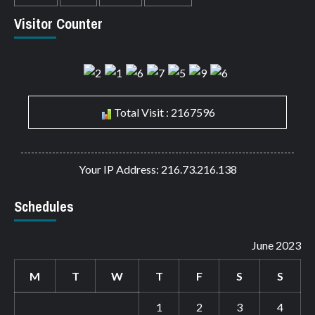
Visitor Counter
Total Visit : 2167596
Your IP Address: 216.73.216.138
Schedules
June 2023
M
T
W
T
F
S
S
1
2
3
4