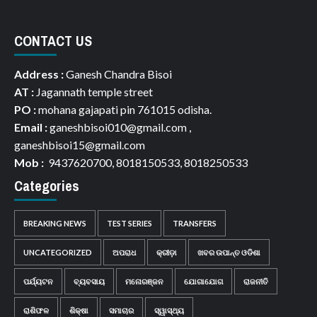
CONTACT US
Address :
Ganesh Chandra Bisoi
AT :
Jagannath temple street
PO :
mohana gajapati pin 761015 odisha.
Email :
ganeshbisoi010@gmail.com ,
ganeshbisoi15@gmail.com
Mob :
9437620700, 8018150533, 8018250533
Categories
BREAKING NEWS
TEST SERIES
TRANSFERS
UNCATEGORIZED
ଅପରାଧ
କ୍ରୀଡ଼ା
ଖବର ଉପାନ୍ତ ଓଡିଶା
ପର୍ଯ୍ୟଟନ
ବ୍ୟବସାୟ
ମନୋରଞ୍ଜନ
ଯୋଗାଯୋଗ
ରାଜନୀତି
ରାଶିଫଳ
ଶିକ୍ଷା
ସମାଚାର
ସ୍ୱାସ୍ଥ୍ୟ