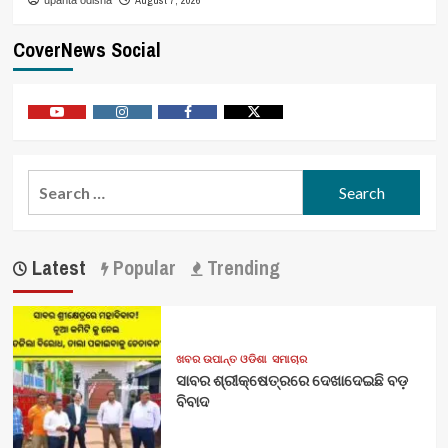
CoverNews Social
Youtube
Vimeo
Facebook
Twitter
Search
for:
Latest
Popular
Trending
ଖବର ଉପାନ୍ତ ଓଡିଶା
ସମାଚାର
ସାବର ଶ୍ରୀକ୍ଷେତ୍ରରେ ଦେଖାଦେଇଛି ବଡ଼
ବିବାଦ