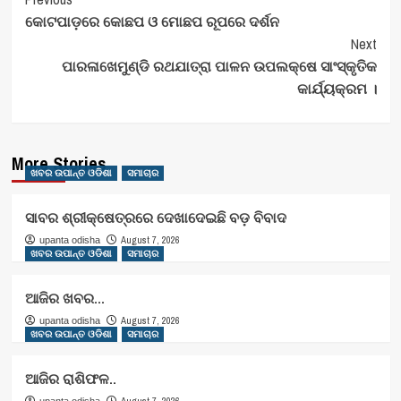
Post
କୋଟପାଡ଼ରେ କୋଛପ ଓ ମୋଛପ ରୂପରେ ଦର୍ଶନ
Navigation
Next
ପାରଳାଖେମୁଣ୍ଡି ରଥଯାତ୍ରା ପାଳନ ଉପଲକ୍ଷେ ସାଂସ୍କୃତିକ
କାର୍ଯ୍ୟକ୍ରମ ।
More Stories
ଖବର ଉପାନ୍ତ ଓଡିଶା
ସମାଚାର
ସାବର ଶ୍ରୀକ୍ଷେତ୍ରରେ ଦେଖାଦେଇଛି ବଡ଼ ବିବାଦ
August 7, 2026
upanta odisha
ଖବର ଉପାନ୍ତ ଓଡିଶା
ସମାଚାର
ଆଜିର ଖବର…
August 7, 2026
upanta odisha
ଖବର ଉପାନ୍ତ ଓଡିଶା
ସମାଚାର
ଆଜିର ରାଶିଫଳ..
August 7, 2026
upanta odisha