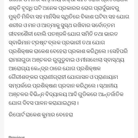
ଶକ୍ତି ବୃଦ୍ଧି ଘଟି ଅନେକ ପ୍ରକାରର ରୋଗ ପ୍ରାର୍ଦୁଭାବରୁ
ମୁକ୍ତି ମିଳିବା ସହ ମାନିସିକ ସ୍ଥିତିରେ ବିକାଶ ଘଟିବା ସହ ଯୋଗ
ଶରୀର ଓ ମନ ଓ ଆତ୍ମାକୁ ସୁସ୍ଥ ରଖିବାର ସର୍ବୋତ୍ତମ
ଜୀବନଶୈଳୀ ବୋଲି ପତଞ୍ଜଳି ଯୋଗ ସମିତି ତଥା ଭାରତ
ସ୍ବାଭିମାନ ଟ୍ରଷ୍ଟ ବ୍ଲକ ପ୍ରଭାରୀ ତଥା ଯୋଗ
ପ୍ରଶିକ୍ଷକ ରାକେଶ ବେହେରା ପ୍ରକାଶ କରିଥିଲେ। ସେହିପରି
ରାମନାଗୁଡା ଅଞ୍ଚଳର ରୁଗୁଡୁବାଇ ଓ ମୀନାଝୋଲା ସ୍ବାସ୍ଥ୍ୟ
ଆରୋଗ୍ୟ କେନ୍ଦ୍ର ଠାରେ ଯୋଗ ପ୍ରଶିକ୍ଷକ
ଗୈରୀଶଙ୍କର ପ୍ରାଣୀଗ୍ରାହୀ ଯୋଗାସନ ଓ ପ୍ରାଣାୟାମ
ସମ୍ପର୍କରେ ପ୍ରଶିକ୍ଷଣ ପ୍ରଦାନ କରିଥିଲେ। ସ୍ଥାନୀୟ
ଅଞ୍ଚଳର ବିଭିନ୍ନ ବିଦ୍ୟାଳୟ ଆଦି ଗୁଡିକରେ ଆନ୍ତର୍ଜାତିକ
ଯୋଗ ଦିବସ ପାଳନ କରାଯାଇଥିଲା।
ରିପୋର୍ଟ ରାକେଶ କୁମାର ବେହେରା
Previous