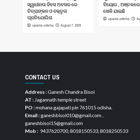
ସ୍ୱାଧୀନତା ଦିବସ ଅବସର ରେ
ବିୟୋଗ , ଅଞ୍ଚଳର
ଚିତ୍ରାଙ୍କନ ଓ ବକ୍ତୃତା
ଖେଳି ଯାଇଛି
ପ୍ରତିଯୋଗିତା
Au
upanta odisha
August 7, 2026
upanta odisha
CONTACT US
Address :
Ganesh Chandra Bisoi
AT :
Jagannath temple street
PO :
mohana gajapati pin 761015 odisha.
Email :
ganeshbisoi010@gmail.com ,
ganeshbisoi15@gmail.com
Mob :
9437620700, 8018150533, 8018250533