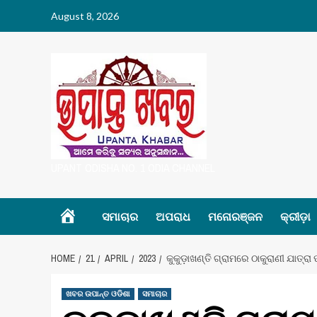
Skip
August 8, 2026
to
content
UPANT ODISHA NO. 1 ODIA CHANNEL
Home
ସମାଚାର
ଅପରାଧ
ମନୋରଞ୍ଜନ
କ୍ରୀଡ଼ା
HOME
21
APRIL
2023
କୁକୁଡ଼ାଖଣ୍ତି ଗ୍ରାମରେ ଠାକୁରାଣୀ ଯାତ୍ରା 
ଖବର ଉପାନ୍ତ ଓଡିଶା
ସମାଚାର