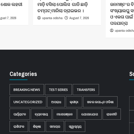
େ ଶୋକ ଲହରୀ
ମାଡ଼ି ବସିଲା ପୋଲିସ ଗାଡି ଛାଡ଼ି
ଜନମଞ୍ଚ’ର ବ
ଚମ୍ପଟ୍ ମାରିଲା ଡ୍ରାଇଭର ।
ସଂଖ୍ୟାଲଘୁ ସ
ଓ ଏକତା ପାଇଁ
gust 7, 2026
August 7, 2026
upanta odisha
ପଦଯାତ୍ରା
upanta odish
Categories
S
BREAKING NEWS
TEST SERIES
TRANSFERS
UNCATEGORIZED
ଅପରାଧ
କ୍ରୀଡ଼ା
ଖବର ଉପାନ୍ତ ଓଡିଶା
ପର୍ଯ୍ୟଟନ
ବ୍ୟବସାୟ
ମନୋରଞ୍ଜନ
ଯୋଗାଯୋଗ
ରାଜନୀତି
ରାଶିଫଳ
ଶିକ୍ଷା
ସମାଚାର
ସ୍ୱାସ୍ଥ୍ୟ