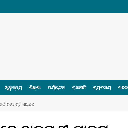
ସ୍ୱାସ୍ଥ୍ୟ
ଶିକ୍ଷା
ପର୍ଯ୍ୟଟନ
ରାଜନୀତି
ବ୍ୟବସାୟ
ଖବର 
ପାଇଁ ଶୁଭଖୁଣ୍ଟି ସ୍ଥାପନ