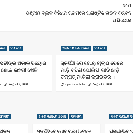
Next
ଗଞ୍ଜାମ ବ୍ଲକ ବିଭିନ୍ନ ଗ୍ରାମରେ ପ୍ଲାଷ୍ଟିକ ଚାଉଳ ବଣ୍ଟନ
ଅଭିଯୋଗ
ଡିଶା
ସମାଚାର
ଖବର ଉପାନ୍ତ ଓଡିଶା
ସମାଚାର
ସେବୀଙ୍କ ଅକାଳ ବିୟୋଗ
ସ୍କର୍ପିଓ ରେ ଗୋରୁ ଚାଲାଣ ବେଳେ
େ ଶୋକ ଲହରୀ ଖେଳି
ମାଡ଼ି ବସିଲା ପୋଲିସ ଗାଡି ଛାଡ଼ି
ଚମ୍ପଟ୍ ମାରିଲା ଡ୍ରାଇଭର ।
August 7, 2026
August 7, 2026
ha
upanta odisha
ସମାଚାର
ଖବର ଉପାନ୍ତ ଓଡିଶା
ସମାଚାର
ଖବର ଉପାନ୍ତ ଓଡ
 ଅକାଳ
ସ୍କର୍ପିଓ ରେ ଗୋରୁ ଚାଲାଣ ବେଳେ
ରାଜଧାନୀରେ ‘ଓ