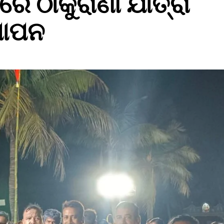
ମରେ ଠାକୁରାଣୀ ଯାତ୍ରା
୍ଥାପନ