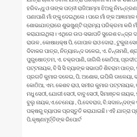
ହରିବନ୍ଧୁ ଓ ତାଙ୍କ ପତ୍ନୀ ରାଜିଆମ୍ମା ଝିଅକୁ ନିମନ୍ତ୍ର
ପଣାପାଣି ମାଁ ଙ୍କୁ ଦେଇଥିଲେ। ପରେ ମାଁ ଙ୍କ ଆଜ୍ଞା
ଶୋଭାଯାତ୍ରାରେ ଶୁଭଖୁଣ୍ଟି ଗ୍ରାମ୍ୟ ପରିକ୍ରମା କରି ମ
କରାଯାଇଥିଲା। ଏଥିରେ ଉପ-ସଭାପତି ସୁରେଶ ଚନ୍ଦ୍ର ଦ
ରାଉଳ , କୋଷାଧକ୍ଷ ପି. ଗୋପାଳ ରାଓ ଦୋରା , ଟୁକୁନା ସେ
ଦିବାକର ପାତ୍ର, ନିତ୍ୟାନନ୍ଦ ଦଳେଇ, ଏ. ଚିନ୍ତାମଣି, ଶ୍ର
ପୁରୁଷୋତ୍ତମ, ଏ. ଚକ୍ରପାଣି, ଜାଗିଲି କୋଠିଆ, ପ୍ରଦ
ପଟ୍ଟନାୟକ, ବି ସି ସି ବ୍ୟାଙ୍କ ସଭାପତି ଶିବରାମ ପାତ୍
ପ୍ରଗତି କୁମାର ଦଳେଇ, ପି. ଅଶୋକ, ଇପିଲି ଡାଳେୟା, 
କୋଠିଆ, ଏମ. କେଶବ ରାଓ, ସମୀର କୁମାର ପଟ୍ଟନାୟକ, 
ମଧୁ ସେଠୀ, ଯୋଗୀ ସେଠୀ, ବାବୁ ସେଠୀ, ସିମାଞ୍ଚଳ ନାୟକ, ହ
ବୁଲୁ ନାୟକ,ଏ.ଚେନେୟା , ପି.ଦେବରାଜ, ବି.ସଦାନନ୍ଦଙ୍କ
ପକ୍ଷରୁ ବ୍ୟାପକ ପ୍ରସ୍ତୁତି କରାଯାଇଛି। ଏହି ଯାତ୍ରା ପ୍ର
ପି.କୃଷ୍ଣମୂର୍ତ୍ତିଙ୍କ ରିପୋର୍ଟ