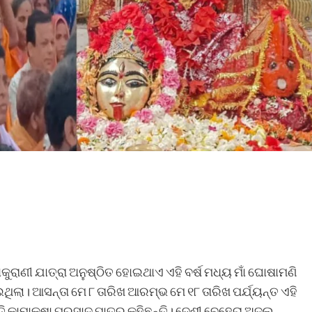
ଠାକୁରାଣୀ ଯାତ୍ରା ଅନୁଷ୍ଠିତ ହୋଇଥାଏ ଏହି ବର୍ଷ ମଧ୍ୟ ମାଁ ଘୋଷାମଣି
ଇଥିଲା। ଆସନ୍ତା ମେ ୮ ତାରିଖ ଆରମ୍ଭ ମେ ୧୮ ତାରିଖ ପର୍ଯ୍ୟନ୍ତ ଏହି
ତି କାମାକ୍ଷା ପ୍ରସାଦ ପାତ୍ର କହିଛନ୍ତି। ଦେଶୀ ବେହେରା ଅଦଲ