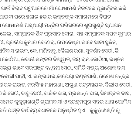
ଣ ପାଇଁ ବିରାଟ ପଟୁଆରରେ ମାଁ ଘୋଷାମଣି ନିକଟରେ ପୂଜାର୍ଚ୍ଚନା କରି
ମାଳ ପାଇବା ପରେ ହଜାର ହଜାର ଭକ୍ତଙ୍କ ସମାଗମରେ ବିରାଟ
ାଁ ଘୋଷାମଣି ଅସ୍ଥାୟୀ ମନ୍ଦିର ପରିସରରେ ଶୁଭଖୁଣ୍ଟି ସ୍ଥାପନ
ଳେଇ , ସମ୍ପାଦକ ଶିବ ପ୍ରସାଦ ଦୋରା , ସହ ସମ୍ପାଦକ ସପନ କୁମାର
ଠୀ, ପ୍ରଦୀପ କୁମାର ବେହେରା, ଉପଦେଷ୍ଟା ଭାବେ ସାକା ସୁଜିତ,
ୀନିବାସ ରାଉଳ, କେ. ମଣିବାବୁ, କୈଳାଶ ରଣା, ସୁଦର୍ଶନ ସେଠୀ, ଜି.
ୀପ କୋଠିଆ, ଭବାନୀ ଶଙ୍କର ବିଶ୍ୱାଳ, ଜୟ ରାମ କୋଠିଆ, ରଞ୍ଜନ
ର, ସଭ୍ୟ ଭାବେ ସରପଞ୍ଚ ବନ୍ଦନା ସେଠୀ, ସମିତି ସଭ୍ୟ ଅଶୋକ ଦାସ,
ବନବାସୀ ପାଢ଼ୀ, ଏ. ଗଙ୍ଗାଧର,କାପେୟା ଦଣ୍ଡପାଣି, ଉମେଶ ଚନ୍ଦ୍ର
ଦୀପକ ରାଉତ, ନରସିଂହ ମହାରଣା, ଅରୁଣ ପଟ୍ଟନାୟକ, ଦିଲୀପ ସେଠୀ,
ରି ସେଠୀ, ବାବୁ ସେଠୀ, ବାରିକ ଦାସ, ପ୍ରଶାନ୍ତ ଦାସ, ସିମାଞ୍ଚଳ ଦାସ,
 ସମେତ କୁକୁଡ଼ାଖଣ୍ତି ଗ୍ରାମବାସୀ ଓ ବ୍ରହ୍ମପୁର ସଦର ଥାନା ପୋଲିସ
ତି ପାଞ୍ଚ ବର୍ଷ ବ୍ୟବଧାନରେ ଅନୁଷ୍ଠିତ ହୁଏ । କୁକୁଡ଼ାଖଣ୍ତି ରୁ