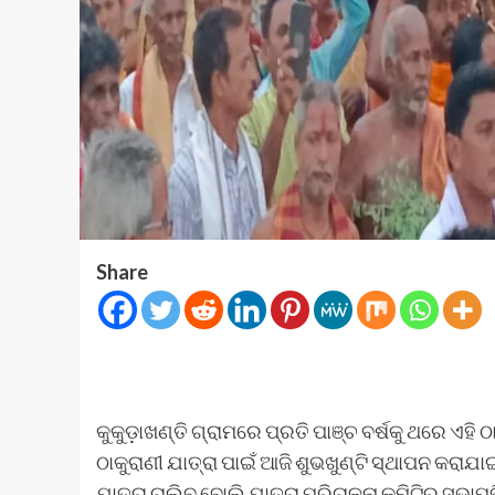
Share
କୁକୁଡ଼ାଖଣ୍ତି ଗ୍ରାମରେ ପ୍ରତି ପାଞ୍ଚ ବର୍ଷକୁ ଥରେ ଏହି 
ଠାକୁରାଣୀ ଯାତ୍ରା ପାଇଁ ଆଜି ଶୁଭଖୁଣ୍ଟି ସ୍ଥାପନ କରାଯା
ଯାତ୍ରା ଚାଲିବ ବୋଲି ଯାତ୍ରା ପରିଚାଳନା କମିଟିର ସଭାପ