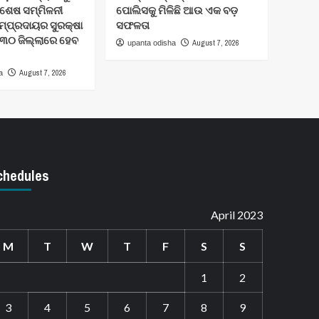
ିଶେଷ ସମ୍ମିଳନୀ
ପୋଲିସକୁ ମିଳିଛି ଆଉ ଏକ ବଡ଼
ମ୍ପ୍ରଦାୟର ସୁରକ୍ଷା
ସଫଳତା
 ୩୦ ଜିଲ୍ଲାରେ ହେବ
August 7, 2026
upanta odisha
August 7, 2026
a
chedules
April 2023
M
T
W
T
F
S
S
1
2
3
4
5
6
7
8
9