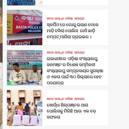
ଖବର ଉପାନ୍ତ ଓଡିଶା
ସମାଚାର
ସ୍କର୍ପିଓ ରେ ଗୋରୁ ଚାଲାଣ ବେଳେ
ମାଡ଼ି ବସିଲା ପୋଲିସ ଗାଡି ଛାଡ଼ି
ଚମ୍ପଟ୍ ମାରିଲା ଡ୍ରାଇଭର ।
ଖବର ଉପାନ୍ତ ଓଡିଶା
ସମାଚାର
ରାଜଧାନୀରେ ‘ଓଡ଼ିଶା ସଂଖ୍ୟାଲଘୁ
ଜନମଞ୍ଚ’ର ବିଶେଷ ସମ୍ମିଳନୀ
ସଂଖ୍ୟାଲଘୁ ସମ୍ପ୍ରଦାୟର ସୁରକ୍ଷା
ଓ ଏକତା ପାଇଁ ୩୦ ଜିଲ୍ଲାରେ ହେବ
ପଦଯାତ୍ରା
ଖବର ଉପାନ୍ତ ଓଡିଶା
ସମାଚାର
ଖୋର୍ଦ୍ଧା ଶିଳ୍ପାଞ୍ଚଳ ଥାନା
ପୋଲିସକୁ ମିଳିଛି ଆଉ ଏକ ବଡ଼
ସଫଳତା