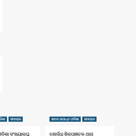
ିଶା
ସମାଚାର
ଖବର ଉପାନ୍ତ ଓଡିଶା
ସମାଚାର
ଡ଼ିଶା ସଂଖ୍ୟାଲଘୁ
ଖୋର୍ଦ୍ଧା ଶିଳ୍ପାଞ୍ଚଳ ଥାନା