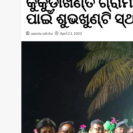
କୁକୁଡ଼ାଖଣ୍ତି ଗ୍ରା
ପାଇଁ ଶୁଭଖୁଣ୍ଟି ସ
upanta odisha
April 21, 2023