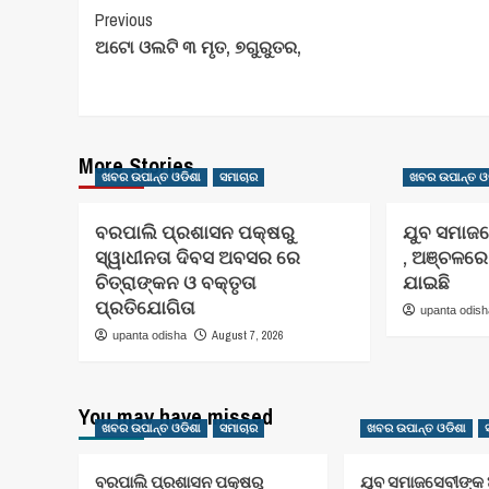
Post
Previous
ଅଟୋ ଓଲଟି ୩ ମୃତ, ୭ଗୁରୁତର,
Navigation
More Stories
ଖବର ଉପାନ୍ତ ଓଡିଶା
ସମାଚାର
ଖବର ଉପାନ୍ତ ଓ
ବରପାଲି ପ୍ରଶାସନ ପକ୍ଷରୁ
ଯୁବ ସମାଜ
ସ୍ୱାଧୀନତା ଦିବସ ଅବସର ରେ
, ଅଞ୍ଚଳର
ଚିତ୍ରାଙ୍କନ ଓ ବକ୍ତୃତା
ଯାଇଛି
ପ୍ରତିଯୋଗିତା
upanta odis
August 7, 2026
upanta odisha
You may have missed
ଖବର ଉପାନ୍ତ ଓଡିଶା
ସମାଚାର
ଖବର ଉପାନ୍ତ ଓଡିଶା
ବରପାଲି ପ୍ରଶାସନ ପକ୍ଷରୁ
ଯୁବ ସମାଜସେବୀଙ୍କ