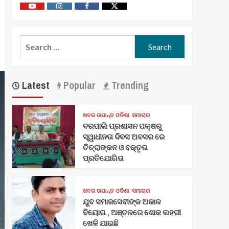
Youtube
Vimeo
Facebook
Twitter
Search
for:
Latest
Popular
Trending
ଖବର ଉପାନ୍ତ ଓଡିଶା
ସମାଚାର
ବରପାଲି ପ୍ରଶାସନ ପକ୍ଷରୁ
ସ୍ୱାଧୀନତା ଦିବସ ଅବସର ରେ
ଚିତ୍ରାଙ୍କନ ଓ ବକ୍ତୃତା
ପ୍ରତିଯୋଗିତା
ଖବର ଉପାନ୍ତ ଓଡିଶା
ସମାଚାର
ଯୁବ ସମାଜସେବୀଙ୍କ ଅକାଳ
ବିୟୋଗ , ଅଞ୍ଚଳରେ ଶୋକ ଲହରୀ
ଖେଳି ଯାଇଛି