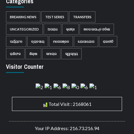
Categories
BREAKING NEWS
TEST SERIES
TRANSFERS
UNCATEGORIZED
ଅପରାଧ
କ୍ରୀଡ଼ା
ଖବର ଉପାନ୍ତ ଓଡିଶା
ପର୍ଯ୍ୟଟନ
ବ୍ୟବସାୟ
ମନୋରଞ୍ଜନ
ଯୋଗାଯୋଗ
ରାଜନୀତି
ରାଶିଫଳ
ଶିକ୍ଷା
ସମାଚାର
ସ୍ୱାସ୍ଥ୍ୟ
Visitor Counter
Total Visit : 2168061
Your IP Address: 216.73.216.94