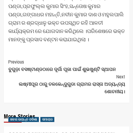
ପଣ୍ଡା,ପ୍ରଫୁଲ୍ଲ କୁମାର ସିଂହ,ସନ୍ତୋଷ କୁମାର
ପଣ୍ଡା,ଗଙ୍ଗାଧର ମହାନ୍ତି,ନବୀନ କୁମାର ଦାଶ ଓ ମହୁଲପାଲି
ଗ୍ରାମ ର ଶ୍ରଦ୍ଧାଳୁ ଭକ୍ତ ଉପସ୍ଥିତ ରହି ଆଳତୀ
କାର୍ଯ୍ୟକ୍ରମ ରେ ଯୋଗଦାନ କରିଥିଲେ ।ପରିଶେଷରେ ଭକ୍ତ
ମାନଙ୍କୁ ପ୍ରସାଦ ବଣ୍ଟନ କରାଯାଇଥିଲା ।
Post
Previous
ବୁଗୁଡ଼ା ବସଷ୍ଟାଣ୍ଡଠାରେ ଦୂର୍ଗା ପୂଜା ପାଇଁ ଶୁଭଖୁଣ୍ଟି ସ୍ଥାପନ
Navigation
Next
ଲଷ୍ମୀପୂର ଠାରୁ ତଳକେନ୍ଦୁଗୁଡା ଗ୍ରାମର ରାସ୍ତା ଅତ୍ୟନ୍ତ୍ୟ
ଶୋଚନୀୟ।
More Stories
ଖବର ଉପାନ୍ତ ଓଡିଶା
ସମାଚାର