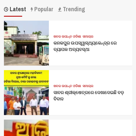
Latest
Popular
Trending
ଖବର ଉପାନ୍ତ ଓଡିଶା
ସମାଚାର
କନକପୁର ଉପସ୍ୱାସ୍ଥ୍ୟକେନ୍ଦ୍ର ରେ
ବ୍ୟାପକ ଅବ୍ୟବସ୍ଥା
ଖବର ଉପାନ୍ତ ଓଡିଶା
ସମାଚାର
ସାବର ଶ୍ରୀକ୍ଷେତ୍ରରେ ଦେଖାଦେଇଛି ବଡ଼
ବିବାଦ