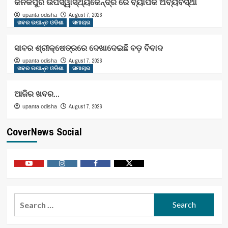
କନକପୁର ଉପସ୍ୱାସ୍ଥ୍ୟକେନ୍ଦ୍ର ରେ ବ୍ୟାପକ ଅବ୍ୟବସ୍ଥା
August 7, 2026
upanta odisha
ଖବର ଉପାନ୍ତ ଓଡିଶା
ସମାଚାର
ସାବର ଶ୍ରୀକ୍ଷେତ୍ରରେ ଦେଖାଦେଇଛି ବଡ଼ ବିବାଦ
August 7, 2026
upanta odisha
ଖବର ଉପାନ୍ତ ଓଡିଶା
ସମାଚାର
ଆଜିର ଖବର…
August 7, 2026
upanta odisha
CoverNews Social
Youtube
Vimeo
Facebook
Twitter
Search
for: