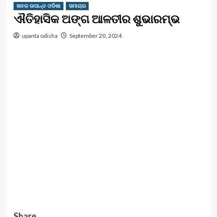
ଖବର ଉପାନ୍ତ ଓଡିଶା
ସମାଚାର
ଐତିହାସିକ ଅଙ୍ଗ ଆଳତୀର ଶୁଭାରମ୍ଭ
upanta odisha
September 20, 2024
Share