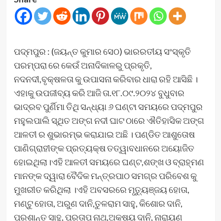
ପଦ୍ମପୁର : (ଜୟନ୍ତ କୁମାର ସେଠ) ଭାରରତୀୟ ସଂସ୍କୃତି
ପରମ୍ପରା ରେ କେଉଁ ଅନାଦିକାଳରୁ ପ୍ରକୃତି,
ନଦନଦୀ,ବୃକ୍ଷଳତା କୁ ଉପାସନା କରିବାର ଧାରା ରହି ଆସିଛି ।
ଏହାକୁ ଉପଜୀବ୍ୟ କରି ଆଜି ତା.୧୮.୦୯.୨୦୨୪ ବୁଧୁବାର
ଭାଦ୍ରବ ପୁର୍ଣିମା ତିଥି ସନ୍ଧ୍ୟା ୬ ଘଣ୍ଟା ସମୟରେ ପଦ୍ମପୁର
ମହୁଲପାଲି ସ୍ଥିତ ଅଙ୍ଗ ନଦୀ ଘାଟ ଠାରେ ଐତିହାସିକ ଅଙ୍ଗ
ଆଳତୀ ର ଶୁଭାରମ୍ଭ କରାଯାଇ ଅଛି । ପଣ୍ଡିତ ଆଶୁତୋଷ
ପାଣିଗ୍ରାହୀଙ୍କ ପ୍ରତ୍ୟକ୍ଷ ତତ୍ୱାବଧାନରେ ଅୟୋଜିତ
ହୋଇଥିଲା।ଏହି ଆଳତୀ ସମୟରେ ଘଣ୍ଟ,ଶଙ୍ଖ ଓ ବ୍ରାହ୍ମଣ
ମାନଙ୍କ ଦ୍ୱାରା ବୈଦିକ ମନ୍ତ୍ରପାଠ ସମଗ୍ର ପରିବେଶ କୁ
ମୁଖରୀତ କରିଥିଲା ।ଏହି ଅବସରରେ ମୃତ୍ୟୁଞ୍ଜୟ ହୋତା,
ମଣ୍ଟୁ ହୋତା, ଅରୁଣ ଦାନି,ତୁଳରାମ ସାହୁ, କିଶୋର ଦାନି,
ପ୍ରଶାନ୍ତ ସାହୁ, ପ୍ରତାପ ନାଥ,ଅକ୍ଷୟ ଦାନି, ନାରାୟଣ