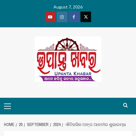
Skip
August 7, 2026
to
content
Youtube
Vimeo
Facebook
Twitter
UPANT ODISHA NO. 1 ODIA CHANNEL
Primary
Menu
HOME
20
SEPTEMBER
2024
ଐତିହାସିକ ଅଙ୍ଗ ଆଳତୀର ଶୁଭାରମ୍ଭ