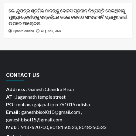
କେନ୍ଦୁପତ୍ର ଶ୍ରମିକ ମାନଙ୍କୁ ବୋନସ ପ୍ରଦାନ ନିଷ୍ପତ୍ତି ଦେଇଥିବାରୁ
ମୁଖ୍ୟମନ୍ତ୍ରୀଙ୍କୁ ସମ୍ବର୍ଦ୍ଧନା କଲେ ବରଗଡ ସାଂସଦ:୩ଟି ପ୍ରମୁଖ ଦାବୀ
ଉପରେ ଆଲୋଚନା
August 6, 2026
upanta odisha
CONTACT US
Address :
Ganesh Chandra Bisoi
AT :
Jagannath temple street
PO :
mohana gajapati pin 761015 odisha.
Email :
ganeshbisoi010@gmail.com ,
ganeshbisoi15@gmail.com
Mob :
9437620700, 8018150533, 8018250533