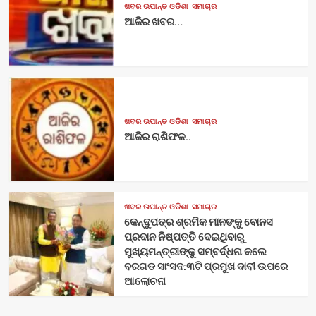
ଖବର ଉପାନ୍ତ ଓଡିଶା
ସମାଚାର
ଆଜିର ଖବର…
ଖବର ଉପାନ୍ତ ଓଡିଶା
ସମାଚାର
ଆଜିର ରାଶିଫଳ..
ଖବର ଉପାନ୍ତ ଓଡିଶା
ସମାଚାର
କେନ୍ଦୁପତ୍ର ଶ୍ରମିକ ମାନଙ୍କୁ ବୋନସ
ପ୍ରଦାନ ନିଷ୍ପତ୍ତି ଦେଇଥିବାରୁ
ମୁଖ୍ୟମନ୍ତ୍ରୀଙ୍କୁ ସମ୍ବର୍ଦ୍ଧନା କଲେ
ବରଗଡ ସାଂସଦ:୩ଟି ପ୍ରମୁଖ ଦାବୀ ଉପରେ
ଆଲୋଚନା