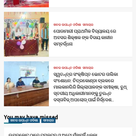
ଖବର ଉପାନ୍ତ ଓଡିଶା
ସମାଚାର
ପୋଡାମାରୀ ପ୍ରାଥମିକ ବିଦ୍ୟାଳୟ ରେ
ଅବସର ଶିକ୍ଷକ ଙ୍କ ବିଦାୟ କାଳୀନ
ସମ୍ବର୍ଦ୍ଧନା
ଖବର ଉପାନ୍ତ ଓଡିଶା
ସମାଚାର
ସ୍ୱତନ୍ତ୍ର ସଂକ୍ଷିପ୍ତ ଭୋଟର ତାଲିକା
ସଂଶୋଧନ: ଚିତ୍ରକୋଣ୍ଡା ବ୍ଲକରେ
ମାଲକାନଗିରି ଜିଲ୍ଲାପାଳଙ୍କ ସମୀକ୍ଷା, ବୁଥ୍
ସ୍ତରୀୟ ଅଧିକାରୀମାନଙ୍କୁ ତୁରନ୍ତ
ଦସ୍ତାବିଜ୍ ଅପଲୋଡ୍ ପାଇଁ ନିର୍ଦ୍ଦେଶ..
You may have missed
ଖବର ଉପାନ୍ତ ଓଡିଶା
ସମାଚାର
ଉମରକୋଟ ଠାରେ ଟ୍ରାକ୍ଟର ଓ ଅଟୋ ମୁଁହାମୁହିଁ ଧକ୍କା……….