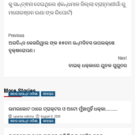
କୁ ସାନ୍ତ୍ଵନା ଦେଇଥିଲେ।(କନ୍ଧମାଳ ଜିଲ୍ଲା ବ୍ରାହ୍ମଣୀଗାଁ ରୁ
ମନୋରଞ୍ଜନ ରଣା ଙ୍କ ରିପୋର୍ଟ)
Post
Previous
ଅରବିନ୍ଦ କେଜରିୱାଲ ଙ୍କ ୫୫ତମ ଜନ୍ମଦିବସ ଉପଲକ୍ଷେ
Navigation
ବୃକ୍ଷରୋପଣ।
Next
ବାଇକ୍ ଧକ୍କାରେ ଯୁବକ ଗୁରୁତର
More Stories
ଖବର ଉପାନ୍ତ ଓଡିଶା
ସମାଚାର
ଉମରକୋଟ ଠାରେ ଟ୍ରାକ୍ଟର ଓ ଅଟୋ ମୁଁହାମୁହିଁ ଧକ୍କା……….
August 9, 2026
upanta odisha
ଖବର ଉପାନ୍ତ ଓଡିଶା
ସମାଚାର