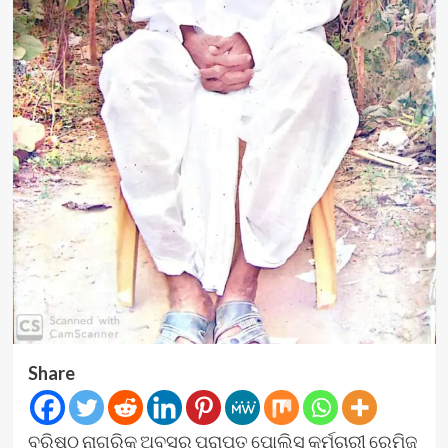
Share
ବରିଷ୍ଠ ନାଗରିକ ଅବସର ପ୍ରାପ୍ତ ପୋଲିସ୍ କର୍ମଚାରୀ ରେମିଜ୍