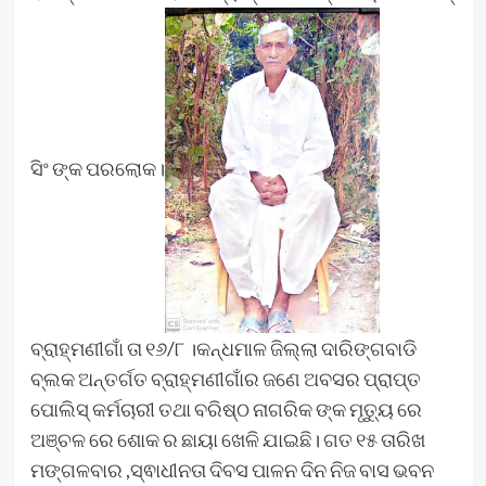
ସିଂ ଙ୍କ ପରଲୋକ।
ବ୍ରାହ୍ମଣୀଗାଁ ତା ୧୬/୮ ।କନ୍ଧମାଳ ଜିଲ୍ଲା ଦାରିଙ୍ଗବାଡି
ବ୍ଲକ ଅନ୍ତର୍ଗତ ବ୍ରାହ୍ମଣୀଗାଁର ଜଣେ ଅବସର ପ୍ରାପ୍ତ
ପୋଲିସ୍ କର୍ମଚାରୀ ତଥା ବରିଷ୍ଠ ନାଗରିକ ଙ୍କ ମୃତ୍ୟୁ ରେ
ଅଞ୍ଚଳ ରେ ଶୋକ ର ଛାୟା ଖେଳି ଯାଇଛି। ଗତ ୧୫ ତାରିଖ
ମଙ୍ଗଳବାର ,ସ୍ଵାଧୀନତା ଦିବସ ପାଳନ ଦିନ ନିଜ ବାସ ଭବନ