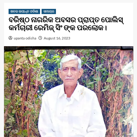
ଖବର ଉପାନ୍ତ ଓଡିଶା
ସମାଚାର
ବରିଷ୍ଠ ନାଗରିକ ଅବସର ପ୍ରାପ୍ତ ପୋଲିସ୍
କର୍ମଚାରୀ ରେମିଜ୍ ସିଂ ଙ୍କ ପରଲୋକ।
upanta odisha
August 16, 2023