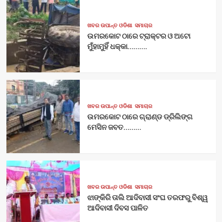
ଖବର ଉପାନ୍ତ ଓଡିଶା
ସମାଚାର
ଉମରକୋଟ ଠାରେ ଟ୍ରାକ୍ଟର ଓ ଅଟୋ
ମୁଁହାମୁହିଁ ଧକ୍କା……….
ଖବର ଉପାନ୍ତ ଓଡିଶା
ସମାଚାର
ଉମରକୋଟ ଠାରେ ଗ୍ରାଣ୍ଡ ଡ୍ରିଲିଙ୍ଗ
ମେସିନ ଜବତ………
ଖବର ଉପାନ୍ତ ଓଡିଶା
ସମାଚାର
ଝାଙ୍କିରି ତାଲି ଆଦିବାସୀ ସଂଘ ତରଫରୁ ବିଶ୍ୱ
ଆଦିବାସୀ ଦିବସ ପାଳିତ