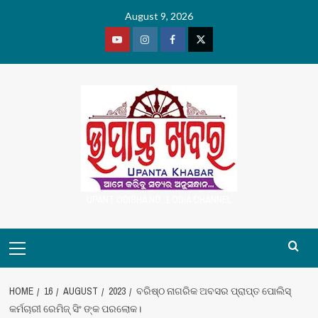
Skip
August 9, 2026
to
content
Youtube
Vimeo
Facebook
Twitter
UPANT ODISHA NO. 1 ODIA CHANNEL
Primary
Menu
HOME
16
AUGUST
2023
ବରିଷ୍ଠ ନାଗରିକ ଅବସର ପ୍ରାପ୍ତ ପୋଲିସ୍
କର୍ମଚାରୀ ରେମିଜ୍ ସିଂ ଙ୍କ ପରଲୋକ।