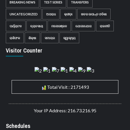
BREAKING NEWS
TEST SERIES
TRANSFERS
UNCATEGORIZED
ଅପରାଧ
କ୍ରୀଡ଼ା
ଖବର ଉପାନ୍ତ ଓଡିଶା
ପର୍ଯ୍ୟଟନ
ବ୍ୟବସାୟ
ମନୋରଞ୍ଜନ
ଯୋଗାଯୋଗ
ରାଜନୀତି
ରାଶିଫଳ
ଶିକ୍ଷା
ସମାଚାର
ସ୍ୱାସ୍ଥ୍ୟ
Visitor Counter
Total Visit : 2171493
Your IP Address: 216.73.216.95
Schedules