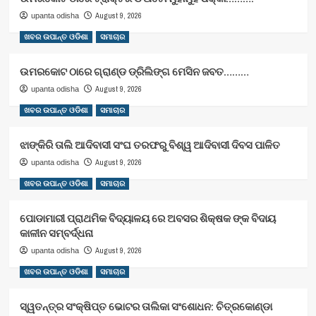
August 9, 2026
upanta odisha
ଖବର ଉପାନ୍ତ ଓଡିଶା
ସମାଚାର
ଉମରକୋଟ ଠାରେ ଗ୍ରାଣ୍ଡ ଡ୍ରିଲିଙ୍ଗ ମେସିନ ଜବତ………
August 9, 2026
upanta odisha
ଖବର ଉପାନ୍ତ ଓଡିଶା
ସମାଚାର
ଝାଙ୍କିରି ତାଲି ଆଦିବାସୀ ସଂଘ ତରଫରୁ ବିଶ୍ୱ ଆଦିବାସୀ ଦିବସ ପାଳିତ
August 9, 2026
upanta odisha
ଖବର ଉପାନ୍ତ ଓଡିଶା
ସମାଚାର
ପୋଡାମାରୀ ପ୍ରାଥମିକ ବିଦ୍ୟାଳୟ ରେ ଅବସର ଶିକ୍ଷକ ଙ୍କ ବିଦାୟ
କାଳୀନ ସମ୍ବର୍ଦ୍ଧନା
August 9, 2026
upanta odisha
ଖବର ଉପାନ୍ତ ଓଡିଶା
ସମାଚାର
ସ୍ୱତନ୍ତ୍ର ସଂକ୍ଷିପ୍ତ ଭୋଟର ତାଲିକା ସଂଶୋଧନ: ଚିତ୍ରକୋଣ୍ଡା