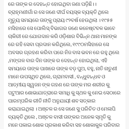
ରେ ତାଙ୍କ ର ଦେହାନ୍ତ ହୋଇଥିବା ଜଣା ପଡ଼ିଛି।।
ବ୍ରାହ୍ମଣୀଗାଁ ର ସେ ଜଣେ ଦୀର୍ଘ ବୟସ୍କ ବ୍ୟକ୍ତି ଥିଲେ
ମୃତ୍ୟୁ ସମୟରେ ତାଙ୍କୁ ପ୍ରାୟ ୯୨ବର୍ଷ ହେଉଥିଲା । ୧୯୫୫
ମସିହାରେ ସେ ପୋଲିସ୍ ବିଭାଗର ଜଣେ କନେଷ୍ଟବଳ ଭାବେ
ଚାକିରୀ ରେ ଯୋଗଦାନ କରି ଓଡ଼ିଶାର ବିଭିନ୍ନ ଥାନା ମାନଙ୍କ
ରେ ରହି ସେବା ପ୍ରଦାନ କରିଥିଲେ, ୧୯୯୦ମସିହାରେ ସେ
ଅବସର ଗ୍ରହଣ କରିବା ପରେ ନିଜ ବାସ ଭବନ ରେ ରହୁ ଥିଲେ
,ମଙ୍ଗଳ ବାର ଦିନ ତାଙ୍କ ର ଦେହାନ୍ତ ହୋଇଥିଲା, ଏହି
ସମୟରେ ତାଙ୍କ ପାଖରେ ତାଙ୍କ ବଡ଼ ପୁଅ, ବହୁ, ନାତି ନାତୁଣୀ
ମାନେ ଉପସ୍ଥିତ ଥିଲେ, ଗ୍ରାମବାସୀ , ବନ୍ଧୁବାନ୍ଧବ ଓ
ଆତ୍ମୀୟ ସ୍ୱଜନ ଙ୍କ ଗହଣ ରେ ତାଙ୍କ ମର ଶରୀର କୁ
ପଟୁଆର ଶୋଭାଯାତ୍ରାରେ ସମାଧି କୁ ସ୍ଥଳ କୁ ନେଇ ସେଠାରେ
ପାରମ୍ପରିକ ରୀତି ନୀତି ଅନୁଯାୟୀ ଶବ ସତ୍କାର
କରାଯାଇଥିଲା । ଅଞ୍ଚଳ ର ସେ ଜଣେ ସୁ ପରିଚିତ ଓ ମେଳାପି
ବ୍ୟକ୍ତି ଥିଲେ , ଅଞ୍ଚଳ ବାସୀ ତାଙ୍କର ଅନେକ ସ୍ମୃତି କୁ
ମନେ ପକାଇ ଶୋକ ପ୍ରକାଶ କରିବା ସହ ଶୋକାକୁଳ ପରିବାର