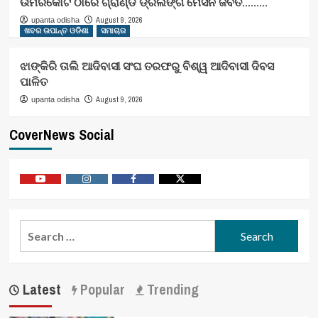
ଉମରକୋଟ ଠାରେ ଗ୍ରାଣ୍ଡ ଡ୍ରିଲିଙ୍ଗ ମେସିନ ଜବତ………
August 9, 2026
upanta odisha
ଖବର ଉପାନ୍ତ ଓଡିଶା
ସମାଚାର
ଝାଙ୍କିରି ତାଲି ଆଦିବାସୀ ସଂଘ ତରଫରୁ ବିଶ୍ୱ ଆଦିବାସୀ ଦିବସ
ପାଳିତ
August 9, 2026
upanta odisha
CoverNews Social
Youtube
Vimeo
Facebook
Twitter
Search
for:
Latest
Popular
Trending