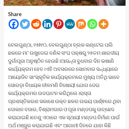
Share
ବେଲଗୁଣ୍ଠା, ୧୫l୧୦. ବେଲଗୁଣ୍ଠା ବ୍ଲକ କଣ୍ଟେଇ ପଲି
ଛକରେ ମା’ ଉଖୁଡେଇ ବଣିକ ସଂଘ ପକ୍ଷରୁ ୨୫ତମ ଶାରଦୀୟ
ଦୁର୍ଗାପୂଜା ଅନୁଷ୍ଠିତ ହେଉଛି।ଆସନ୍ତା ବୁଧବାର ଦିନ ଭଷାଣି
କାର୍ଯ୍ୟକ୍ରମ ହେବ।ଏହି ଅବସରରେ ସୋମବାର ସନ୍ଧ୍ୟାରେ
ଆୟୋଜିତ ସାଂସ୍କୃତିକ କାର୍ଯ୍ୟକ୍ରମରେ ମୁଖ୍ୟ ଅତିଥି ଭାବେ
ସୋରଡ଼ା ବିଧାୟକ ନୀଳମଣି ବିଷୋୟୀ ଯୋଗ ଦେଇ
କାର୍ଯ୍ୟକ୍ରମର ଉଦଘାଟନ କରିଥିଲେ।ରାସ୍ତା
ପ୍ରଶସ୍ତିକରଣ ସକାଶେ ଉକ୍ତ ଛକର ଉଭୟ ପାର୍ଶ୍ଵରେ ଥିବା
ଦୋକାନ ବଜାର, ବିଶ୍ରାମଗାର ଓ ପୂଜା ମଣ୍ଡପକୁ ଉଚ୍ଛେଦ
କରାଯାଇଛି।ତେଣୁ ଏଠାରେ ଏକ ସ୍ଥାୟୀ ମଣ୍ଡପ ନିର୍ମାଣ ପାଇଁ
ଅର୍ଥ ମଞ୍ଜୁର କରାଯାଇଛି ଏବଂ ଆଗାମୀ ଦିନରେ ଯାହା କିଛି