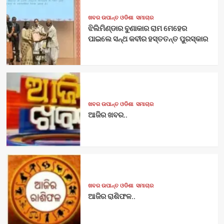
ଖବର ଉପାନ୍ତ ଓଡିଶା
ସମାଚାର
ଝିଲିମିଣ୍ଡାର ବୁଣାକାର ରାମ ମେହେର
ପାଇଲେ ସନ୍ଥ କବୀର ହସ୍ତତନ୍ତ ପୁରସ୍କାର
ଖବର ଉପାନ୍ତ ଓଡିଶା
ସମାଚାର
ଆଜିର ଖବର..
ଖବର ଉପାନ୍ତ ଓଡିଶା
ସମାଚାର
ଆଜିର ରାଶିଫଳ..