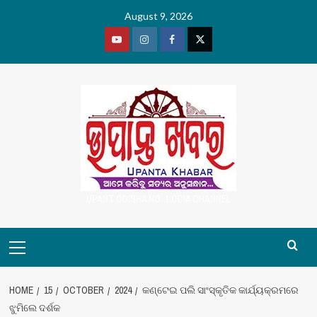
Skip
August 9, 2026
to
content
Youtube
Vimeo
Facebook
Twitter
UPANT ODISHA NO. 1 ODIA CHANNEL
Primary
Menu
HOME
15
OCTOBER
2024
କଣ୍ଟେଇ ପଲି ସାଂସ୍କୃତିକ କାର୍ଯ୍ୟକ୍ରମରେ
ଝୁମିଲେ ଦର୍ଶକ