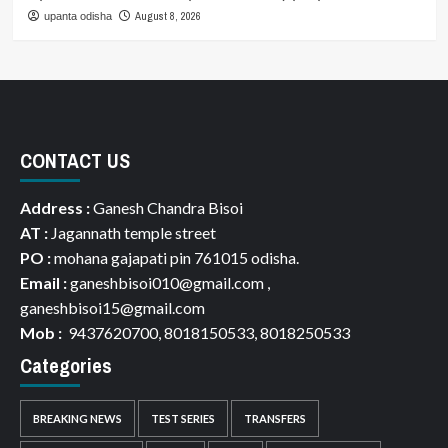
August 8, 2026
upanta odisha
CONTACT US
Address :
Ganesh Chandra Bisoi
AT :
Jagannath temple street
PO :
mohana gajapati pin 761015 odisha.
Email :
ganeshbisoi010@gmail.com ,
ganeshbisoi15@gmail.com
Mob :
9437620700, 8018150533, 8018250533
Categories
BREAKING NEWS
TEST SERIES
TRANSFERS