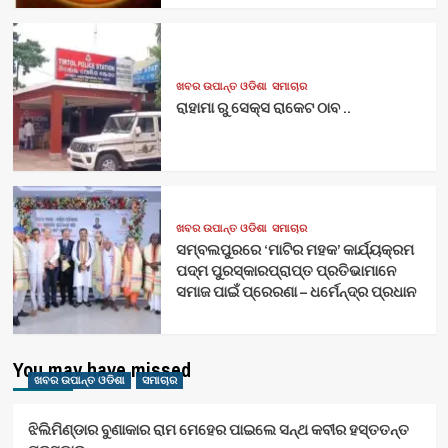
ଖବର ଉପାନ୍ତ ଓଡିଶା
ସମାଚାର
ରାହାମା ରୁ ସେକ୍ସ ରାକେଟ ଠାବ ..
ଖବର ଉପାନ୍ତ ଓଡିଶା
ସମାଚାର
ସମ୍ବଲପୁରରେ ‘ମାଟିର ମହକ’ କାର୍ଯ୍ୟକ୍ରମ
ପଦ୍ମ ପୁରସ୍କାରପ୍ରାପ୍ତ ପ୍ରତିଭାମାନେ
ସମାଜ ପାଇଁ ପ୍ରେରଣା – ଧର୍ମେନ୍ଦ୍ର ପ୍ରଧାନ
You may have missed
ଖବର ଉପାନ୍ତ ଓଡିଶା
ସମାଚାର
ଝିଲିମିଣ୍ଡାର ବୁଣାକାର ରାମ ମେହେର ପାଇଲେ ସନ୍ଥ କବୀର ହସ୍ତତନ୍ତ