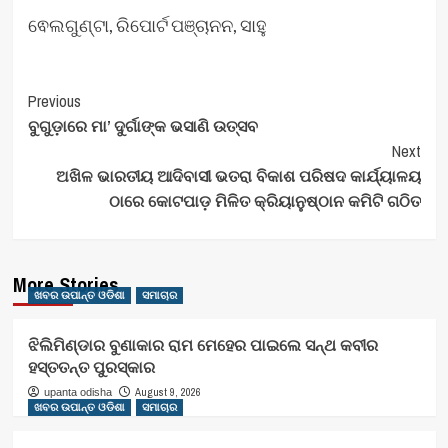
ଵେଲଗୁଣ୍ଟା, ରିପୋର୍ଟ ପଞ୍ଚାନନ, ସାହୁ
Post
Previous
ବୁଗୁଡ଼ାରେ ମା’ ଦୁର୍ଗାଙ୍କ ଭସାଣି ଉତ୍ସବ
Navigation
Next
ଅଖିଳ ଭାରତୀୟ ଆଦିବାସୀ ଭତରା ବିକାଶ ପରିଷଦ କାର୍ଯ୍ୟାଳୟ
ଠାରେ କୋଟପାଡ଼ ମିଳିତ କ୍ରିୟାନୁଷ୍ଠାନ କମିଟି ଗଠିତ
More Stories
ଖବର ଉପାନ୍ତ ଓଡିଶା
ସମାଚାର
ଝିଲିମିଣ୍ଡାର ବୁଣାକାର ରାମ ମେହେର ପାଇଲେ ସନ୍ଥ କବୀର
ହସ୍ତତନ୍ତ ପୁରସ୍କାର
August 9, 2026
upanta odisha
ଖବର ଉପାନ୍ତ ଓଡିଶା
ସମାଚାର