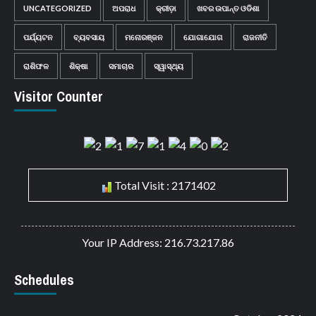
UNCATEGORIZED
ଅପରାଧ
କ୍ରୀଡ଼ା
ଖବର ଉପାନ୍ତ ଓଡିଶା
ପର୍ଯ୍ୟଟନ
ବ୍ୟବସାୟ
ମନୋରଞ୍ଜନ
ଯୋଗାଯୋଗ
ରାଜନୀତି
ରାଶିଫଳ
ଶିକ୍ଷା
ସମାଚାର
ସ୍ୱାସ୍ଥ୍ୟ
Visitor Counter
Total Visit : 2171402
Your IP Address: 216.73.217.86
Schedules