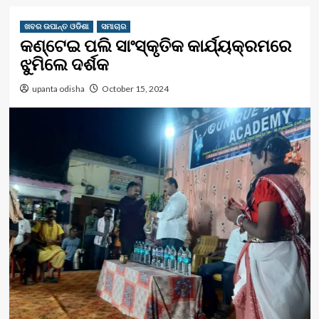
ଖବର ଉପାନ୍ତ ଓଡିଶା
ସମାଚାର
କଣ୍ଟେଇ ପଲି ସାଂସ୍କୃତିକ କାର୍ଯ୍ୟକ୍ରମରେ
ଝୁମିଲେ ଦର୍ଶକ
upanta odisha
October 15, 2024