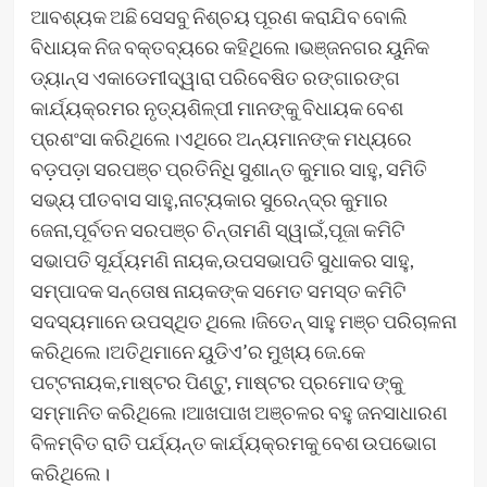
ଆବଶ୍ୟକ ଅଛି ସେସବୁ ନିଶ୍ଚୟ ପୂରଣ କରାଯିବ ବୋଲି
ବିଧାୟକ ନିଜ ବକ୍ତବ୍ୟରେ କହିଥିଲେ।ଭଞ୍ଜନଗର ୟୁନିକ
ଡ୍ୟାନ୍ସ ଏକାଡେମୀଦ୍ୱାରା ପରିବେଷିତ ରଙ୍ଗାରଙ୍ଗ
କାର୍ଯ୍ୟକ୍ରମର ନୃତ୍ୟଶିଳ୍ପୀ ମାନଙ୍କୁ ବିଧାୟକ ବେଶ
ପ୍ରଶଂସା କରିଥିଲେ।ଏଥିରେ ଅନ୍ୟମାନଙ୍କ ମଧ୍ୟରେ
ବଡ଼ପଡ଼ା ସରପଞ୍ଚ ପ୍ରତିନିଧି ସୁଶାନ୍ତ କୁମାର ସାହୁ, ସମିତି
ସଭ୍ୟ ପୀତବାସ ସାହୁ,ନାଟ୍ୟକାର ସୁରେନ୍ଦ୍ର କୁମାର
ଜେନା,ପୂର୍ବତନ ସରପଞ୍ଚ ଚିନ୍ତାମଣି ସ୍ୱାଇଁ,ପୂଜା କମିଟି
ସଭାପତି ସୂର୍ଯ୍ୟମଣି ନାୟକ,ଉପସଭାପତି ସୁଧାକର ସାହୁ,
ସମ୍ପାଦକ ସନ୍ତୋଷ ନାୟକଙ୍କ ସମେତ ସମସ୍ତ କମିଟି
ସଦସ୍ୟମାନେ ଉପସ୍ଥିତ ଥିଲେ।ଜିତେନ୍ ସାହୁ ମଞ୍ଚ ପରିଚାଳନା
କରିଥିଲେ।ଅତିଥିମାନେ ୟୁଡିଏ’ର ମୁଖ୍ୟ ଜେ.କେ
ପଟ୍ଟନାୟକ,ମାଷ୍ଟର ପିଣ୍ଟୁ, ମାଷ୍ଟର ପ୍ରମୋଦ ଙ୍କୁ
ସମ୍ମାନିତ କରିଥିଲେ।ଆଖପାଖ ଅଞ୍ଚଳର ବହୁ ଜନସାଧାରଣ
ବିଳମ୍ବିତ ରାତି ପର୍ଯ୍ୟନ୍ତ କାର୍ଯ୍ୟକ୍ରମକୁ ବେଶ ଉପଭୋଗ
କରିଥିଲେ।