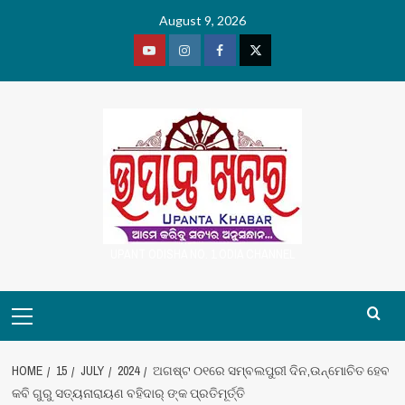
Skip
August 9, 2026
to
content
Youtube
Vimeo
Facebook
Twitter
UPANT ODISHA NO. 1 ODIA CHANNEL
Primary
Menu
HOME
15
JULY
2024
ଅଗଷ୍ଟ ୦୧ରେ ସମ୍ବଲପୁରୀ ଦିନ,ଉନ୍ମୋଚିତ ହେବ
କବି ଗୁରୁ ସତ୍ୟନାରାୟଣ ବହିଦାର୍ ଙ୍କ ପ୍ରତିମୂର୍ତ୍ତି