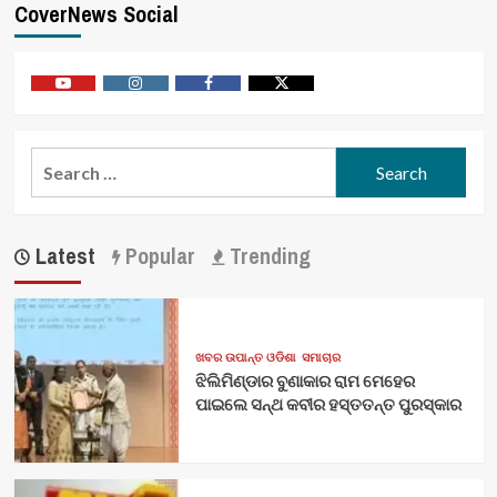
CoverNews Social
Youtube
Vimeo
Facebook
Twitter
Search
for:
Latest
Popular
Trending
ଖବର ଉପାନ୍ତ ଓଡିଶା
ସମାଚାର
ଝିଲିମିଣ୍ଡାର ବୁଣାକାର ରାମ ମେହେର
ପାଇଲେ ସନ୍ଥ କବୀର ହସ୍ତତନ୍ତ ପୁରସ୍କାର