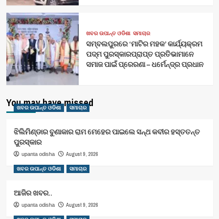
ଖବର ଉପାନ୍ତ ଓଡିଶା
ସମାଚାର
ସମ୍ବଲପୁରରେ ‘ମାଟିର ମହକ’ କାର୍ଯ୍ୟକ୍ରମ
ପଦ୍ମ ପୁରସ୍କାରପ୍ରାପ୍ତ ପ୍ରତିଭାମାନେ
ସମାଜ ପାଇଁ ପ୍ରେରଣା – ଧର୍ମେନ୍ଦ୍ର ପ୍ରଧାନ
You may have missed
ଖବର ଉପାନ୍ତ ଓଡିଶା
ସମାଚାର
ଝିଲିମିଣ୍ଡାର ବୁଣାକାର ରାମ ମେହେର ପାଇଲେ ସନ୍ଥ କବୀର ହସ୍ତତନ୍ତ
ପୁରସ୍କାର
August 9, 2026
upanta odisha
ଖବର ଉପାନ୍ତ ଓଡିଶା
ସମାଚାର
ଆଜିର ଖବର..
August 9, 2026
upanta odisha