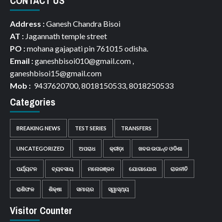
CONTACT US
Address :
Ganesh Chandra Bisoi
AT :
Jagannath temple street
PO :
mohana gajapati pin 761015 odisha.
Email :
ganeshbisoi010@gmail.com ,
ganeshbisoi15@gmail.com
Mob :
9437620700, 8018150533, 8018250533
Categories
BREAKING NEWS
TEST SERIES
TRANSFERS
UNCATEGORIZED
ଅପରାଧ
କ୍ରୀଡ଼ା
ଖବର ଉପାନ୍ତ ଓଡିଶା
ପର୍ଯ୍ୟଟନ
ବ୍ୟବସାୟ
ମନୋରଞ୍ଜନ
ଯୋଗାଯୋଗ
ରାଜନୀତି
ରାଶିଫଳ
ଶିକ୍ଷା
ସମାଚାର
ସ୍ୱାସ୍ଥ୍ୟ
Visitor Counter