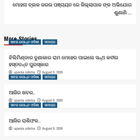
ମୋହନା ବ୍ଲକ ଜରଉ ପଞ୍ଚାୟତ ରେ ଜିଲ୍ଲାପାଳ ଙ୍କ ଅଭିଯୋଗ
ଶୁଣାଣି …
More Stories
ଖବର ଉପାନ୍ତ ଓଡିଶା
ସମାଚାର
ଝିଲିମିଣ୍ଡାର ବୁଣାକାର ରାମ ମେହେର ପାଇଲେ ସନ୍ଥ କବୀର
ହସ୍ତତନ୍ତ ପୁରସ୍କାର
August 9, 2026
upanta odisha
ଖବର ଉପାନ୍ତ ଓଡିଶା
ସମାଚାର
ଆଜିର ଖବର..
August 9, 2026
upanta odisha
ଖବର ଉପାନ୍ତ ଓଡିଶା
ସମାଚାର
ଆଜିର ରାଶିଫଳ..
August 9, 2026
upanta odisha