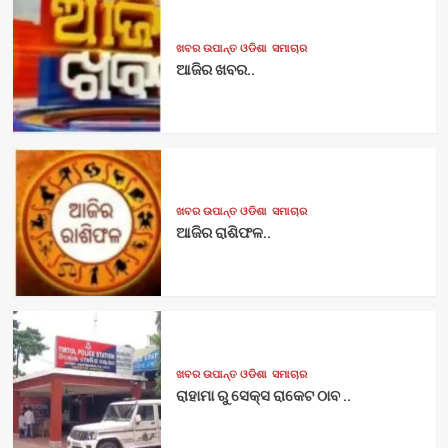
ଖବର ଉପାନ୍ତ ଓଡିଶା
ସମାଚାର
ଆଜିର ଖବର..
ଖବର ଉପାନ୍ତ ଓଡିଶା
ସମାଚାର
ଆଜିର ରାଶିଫଳ..
ଖବର ଉପାନ୍ତ ଓଡିଶା
ସମାଚାର
ରାହାମା ରୁ ସେକ୍ସ ରାକେଟ ଠାବ ..