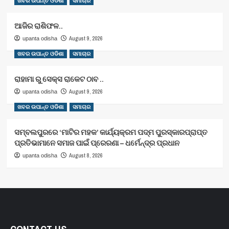
ଖବର ଉପାନ୍ତ ଓଡିଶା
ସମାଚାର
ଆଜିର ରାଶିଫଳ..
August 9, 2026
upanta odisha
ଖବର ଉପାନ୍ତ ଓଡିଶା
ସମାଚାର
ରାହାମା ରୁ ସେକ୍ସ ରାକେଟ ଠାବ ..
August 9, 2026
upanta odisha
ଖବର ଉପାନ୍ତ ଓଡିଶା
ସମାଚାର
ସମ୍ବଲପୁରରେ ‘ମାଟିର ମହକ’ କାର୍ଯ୍ୟକ୍ରମ ପଦ୍ମ ପୁରସ୍କାରପ୍ରାପ୍ତ
ପ୍ରତିଭାମାନେ ସମାଜ ପାଇଁ ପ୍ରେରଣା – ଧର୍ମେନ୍ଦ୍ର ପ୍ରଧାନ
August 8, 2026
upanta odisha