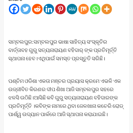
ସମ୍ବଲପୁର:ସମ୍ବଲପୁର ଭାଷା ସାହିତ୍ୟ ସଂସ୍କୃତିର
ବାର୍ତ୍ତାବହ ଗୁରୁ ସତ୍ୟନାରାୟଣ ବହିଦାର୍ ଙ୍କ ପ୍ରତିମୂର୍ତ୍ତି
ସ୍ଥାପନା ହେବ।ଏଥିପାଇଁ ସମସ୍ତ ପ୍ରସ୍ତୁତି ସରିଛି।
ପଶ୍ଚିମ ଓଡିଶା ଏକତା ମଞ୍ଚର ପ୍ରୟାସ କ୍ରମେ ଏଭଳି ଏକ
ଉଜ୍ଜୀବିତ କିରଣର ଦୀପ ଶିଖା ଆଜି ସମ୍ବଲପୁର ସହରେ
ଝଳସି ଉଠିଛି।ଆସିଛି କବି ଗୁରୁ ସତ୍ୟନାରାୟଣ ବହିଦାରଙ୍କ
ପ୍ରତିମୂର୍ତ୍ତି ।କବିଙ୍କ ନାମରେ ଥିବା ଜେଳଖାନା କଚେରି ରୋଡ୍
ପାର୍ଶ୍ୱ ଉଦ୍ୟାନ ପାର୍କରେ ଆଜି ସ୍ଥାପନା କରାଯାଇଛି।