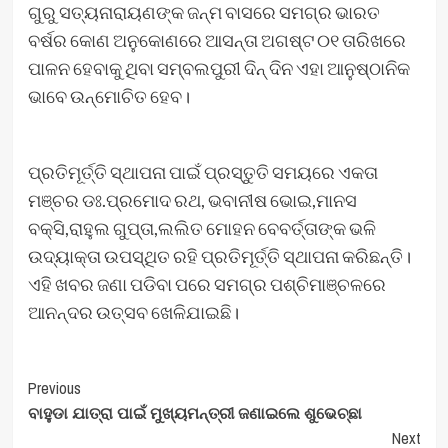
ଗୁରୁ ସତ୍ୟନାରାୟଣଙ୍କ ଜନ୍ମ ବାସରେ ସମଗ୍ର ଭାରତ
ବର୍ଷର କୋଣ ଅନୁକୋଣରେ ଆସନ୍ତା ଅଗଷ୍ଟ ୦୧ ତାରିଖରେ
ପାଳନ ହେବାକୁ ଥିବା ସମ୍ବଲପୁରୀ ଦିନ୍ ଦିନ ଏହା ଆନୁଷ୍ଠାନିକ
ଭାବେ ଉନ୍ମୋଚିତ ହେବ।
ପ୍ରତିମୂର୍ତ୍ତି ସ୍ଥାପନା ପାଇଁ ପ୍ରସ୍ତୁତି ସମୟରେ ଏକତା
ମଞ୍ଚର ଡଃ.ପ୍ରମୋଦ ରଥ, ଭବାନୀଷ ଭୋଇ,ମାନସ
ବକ୍ସି,ରାହୁଲ ଗୁପ୍ତା,ଲଲିତ ମୋହନ ବେବର୍ତ୍ତାଙ୍କ ଭଳି
ଉଦ୍ୟାକ୍ତା ଉପସ୍ଥିତ ରହି ପ୍ରତିମୂର୍ତ୍ତି ସ୍ଥାପନା କରିଛନ୍ତି।
ଏହି ଖବର ଜଣା ପଡିବା ପରେ ସମଗ୍ର ପଶ୍ଚିମାଞ୍ଚଳରେ
ଆନନ୍ଦର ଉତ୍ସବ ଖେଳିଯାଇଛି।
Post
Previous
ବାହୁଡା ଯାତ୍ରା ପାଇଁ ମୁଖ୍ୟମନ୍ତ୍ରୀ ଜଣାଇଲେ ଶୁଭେଚ୍ଛା
Navigation
Next