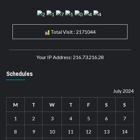
Total Visit : 2171044
Your IP Address: 216.73.216.28
Schedules
July 2024
M
T
W
T
F
S
S
1
2
3
4
5
6
7
8
9
10
11
12
13
14