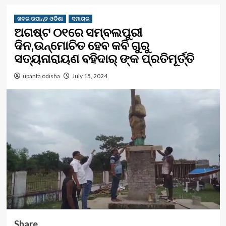
ଖବର ଉପାନ୍ତ ଓଡିଶା
ସମାଚାର
ଅଗଷ୍ଟ ୦୧ରେ ସମ୍ବଲପୁରୀ
ଦିନ,ଉନ୍ମୋଚିତ ହେବ କବି ଗୁରୁ
ସତ୍ୟନାରାୟଣ ବହିଦାର୍ ଙ୍କ ପ୍ରତିମୂର୍ତ୍ତି
upanta odisha
July 15, 2024
Share