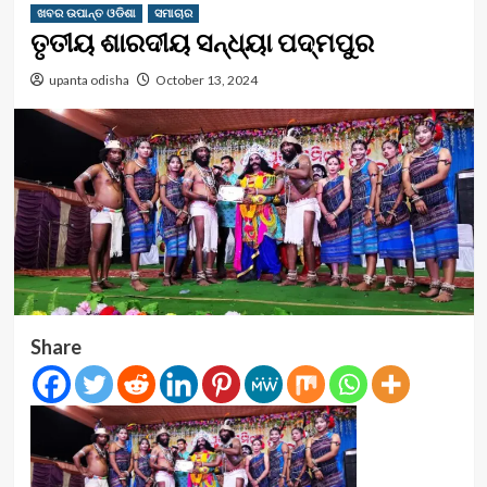
ଖବର ଉପାନ୍ତ ଓଡିଶା
ସମାଚାର
ତୃତୀୟ ଶାରଦୀୟ ସନ୍ଧ୍ୟା ପଦ୍ମପୁର
upanta odisha
October 13, 2024
Share