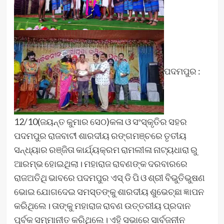
ପଦମପୁର :
12/10(ଜୟନ୍ତ କୁମାର ସେଠ)କଳା ଓ ସଂସ୍କୃତିର ସହର
ପଦମପୁର ରାଜବାଟୀ ଶାରଦୀୟ ରଙ୍ଗମଞ୍ଚରେ ତୃତୀୟ
ସନ୍ଧ୍ୟାର ରଞ୍ଜିତା କାର୍ଯ୍ୟକ୍ରମ ରାମଲୀଳା ନାଟ୍ୟଧାରା ରୁ
ଆରମ୍ଭ ହୋଇଥିଲା। ମହାରାଜ ରାବଣଙ୍କ ଦରବାରରେ
ରାଜଅତିଥି ଭାବରେ ପଦମପୁର ଏସ୍ ଡି ପି ଓ ଶ୍ରୀ ବିଭୁତିଭୁଷଣ
ଭୋଇ ଯୋଗଦେଇ ସମସ୍ତଙ୍କୁ ଶାରଦୀୟ ଶୁଭେଚ୍ଛା ଜ୍ଞାପନ
କରିଥିଲେ। ତାଙ୍କୁ ମହାରାଜ ରାବଣ ଉତ୍ତରୀୟ ପ୍ରଦାନ
ପୂର୍ବକ ସମ୍ମାନୀତ କରିଥିଲେ। ଏହି ସଭାରେ ସାର୍ବଜନୀନ