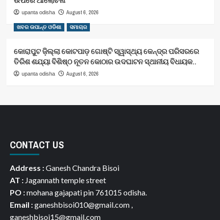
ଉପରେ ଆଲୋଚନା
August 6, 2026
upanta odisha
ଖବର ଉପାନ୍ତ ଓଡିଶା
ସମାଚାର
କୋରାପୁଟ ଜ଼ିଲ୍ଲା କୋଟପାଡ଼ ଗୋଷ୍ଟି ସ୍ୱାସ୍ଥ୍ୟ କେନ୍ଦ୍ର ପରିସରରେ
ତିରିଶ ଶଯ୍ୟା ବିଶିଷ୍ଠ ନୂତନ କୋଠାର ଉଦଘାଟନ ସ୍ଥାନୀୟ ବିଧାୟକ..
August 6, 2026
upanta odisha
CONTACT US
Address :
Ganesh Chandra Bisoi
AT :
Jagannath temple street
PO :
mohana gajapati pin 761015 odisha.
Email :
ganeshbisoi010@gmail.com ,
ganeshbisoi15@gmail.com