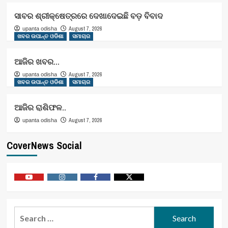
ସାବର ଶ୍ରୀକ୍ଷେତ୍ରରେ ଦେଖାଦେଇଛି ବଡ଼ ବିବାଦ
August 7, 2026
upanta odisha
ଖବର ଉପାନ୍ତ ଓଡିଶା
ସମାଚାର
ଆଜିର ଖବର…
August 7, 2026
upanta odisha
ଖବର ଉପାନ୍ତ ଓଡିଶା
ସମାଚାର
ଆଜିର ରାଶିଫଳ..
August 7, 2026
upanta odisha
CoverNews Social
Youtube
Vimeo
Facebook
Twitter
Search
for: