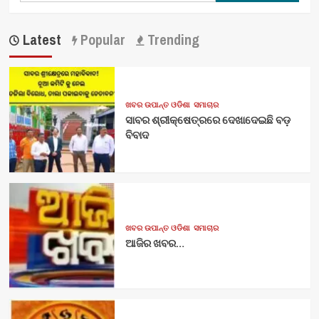
Latest
Popular
Trending
ଖବର ଉପାନ୍ତ ଓଡିଶା
ସମାଚାର
ସାବର ଶ୍ରୀକ୍ଷେତ୍ରରେ ଦେଖାଦେଇଛି ବଡ଼
ବିବାଦ
ଖବର ଉପାନ୍ତ ଓଡିଶା
ସମାଚାର
ଆଜିର ଖବର…