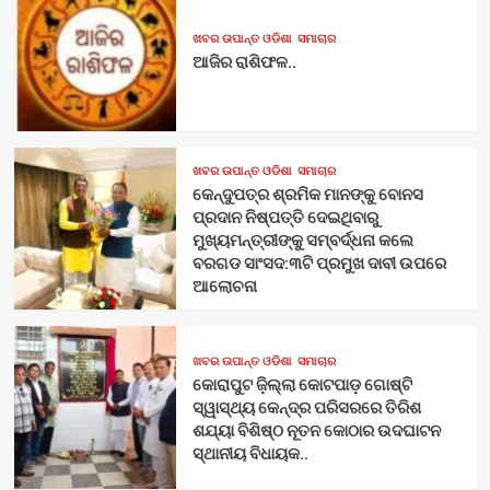
ଖବର ଉପାନ୍ତ ଓଡିଶା
ସମାଚାର
ଆଜିର ରାଶିଫଳ..
ଖବର ଉପାନ୍ତ ଓଡିଶା
ସମାଚାର
କେନ୍ଦୁପତ୍ର ଶ୍ରମିକ ମାନଙ୍କୁ ବୋନସ
ପ୍ରଦାନ ନିଷ୍ପତ୍ତି ଦେଇଥିବାରୁ
ମୁଖ୍ୟମନ୍ତ୍ରୀଙ୍କୁ ସମ୍ବର୍ଦ୍ଧନା କଲେ
ବରଗଡ ସାଂସଦ:୩ଟି ପ୍ରମୁଖ ଦାବୀ ଉପରେ
ଆଲୋଚନା
ଖବର ଉପାନ୍ତ ଓଡିଶା
ସମାଚାର
କୋରାପୁଟ ଜ଼ିଲ୍ଲା କୋଟପାଡ଼ ଗୋଷ୍ଟି
ସ୍ୱାସ୍ଥ୍ୟ କେନ୍ଦ୍ର ପରିସରରେ ତିରିଶ
ଶଯ୍ୟା ବିଶିଷ୍ଠ ନୂତନ କୋଠାର ଉଦଘାଟନ
ସ୍ଥାନୀୟ ବିଧାୟକ..