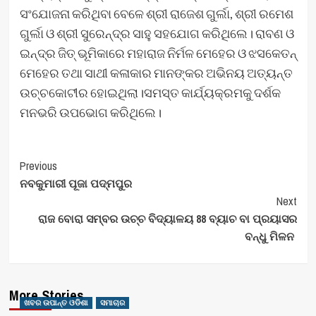
ସଂଯୋଜନା କରିଥିବା ବେଳେ ଶ୍ରୀ ରାଜେଶ ଗୁର୍ଲା, ଶ୍ରୀ ରମେଶ
ଗୁର୍ଲା ଓ ଶ୍ରୀ ସୁରେନ୍ଦ୍ର ସାହୁ ସହଯୋଗ କରିଥିଲେ। ରାବଣ ଓ
ଇନ୍ଦ୍ର ଜିତ୍ ଭୂମିକାରେ ମହାରାଜ ନିର୍ମଳ ମେହେର ଓ ଝସକେତନ୍
ମେହେର ତଥା ସାଥୀ କଳାକାର ମାନଙ୍କର ଅଭିନୟ ଅତ୍ୟନ୍ତ
ଉଚ୍ଚକୋଟୀର ହୋଇଥିଲା।ସମସ୍ତ କାର୍ଯ୍ୟକ୍ରମକୁ ଦର୍ଶକ
ମନଭରି ଉପଭୋଗ କରିଥିଲେ।
Post
Previous
ନବକୁମାରୀ ପୂଜା ପଦ୍ମପୁର
Navigation
Next
ରାଜ ବୋରା ସମ୍ବର ଉଚ୍ଚ ବିଦ୍ୟାଳୟ 88 ବ୍ୟାଚ ବା ପ୍ରୟାସର
ବନ୍ଧୁ ମିଳନ
More Stories
ଖବର ଉପାନ୍ତ ଓଡିଶା
ସମାଚାର