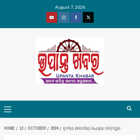
Skip
August 7, 2026
to
content
Youtube
Vimeo
Facebook
Twitter
UPANT ODISHA NO. 1 ODIA CHANNEL
Primary
Menu
HOME
13
OCTOBER
2024
ତୃତୀୟ ଶାରଦୀୟ ସନ୍ଧ୍ୟା ପଦ୍ମପୁର