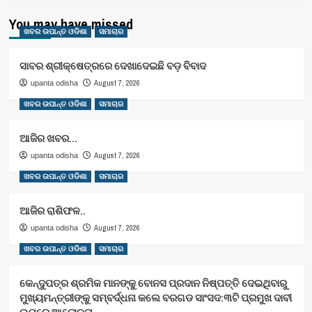
You may have missed
ଖବର ଉପାନ୍ତ ଓଡିଶା
ସମାଚାର
ସାବର ଶ୍ରୀକ୍ଷେତ୍ରରେ ଦେଖାଦେଇଛି ବଡ଼ ବିବାଦ
August 7, 2026
upanta odisha
ଖବର ଉପାନ୍ତ ଓଡିଶା
ସମାଚାର
ଆଜିର ଖବର…
August 7, 2026
upanta odisha
ଖବର ଉପାନ୍ତ ଓଡିଶା
ସମାଚାର
ଆଜିର ରାଶିଫଳ..
August 7, 2026
upanta odisha
ଖବର ଉପାନ୍ତ ଓଡିଶା
ସମାଚାର
କେନ୍ଦୁପତ୍ର ଶ୍ରମିକ ମାନଙ୍କୁ ବୋନସ ପ୍ରଦାନ ନିଷ୍ପତ୍ତି ଦେଇଥିବାରୁ
ମୁଖ୍ୟମନ୍ତ୍ରୀଙ୍କୁ ସମ୍ବର୍ଦ୍ଧନା କଲେ ବରଗଡ ସାଂସଦ:୩ଟି ପ୍ରମୁଖ ଦାବୀ