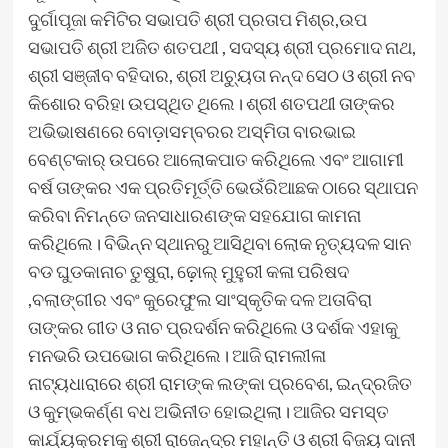
ଦୁର୍ଗାପୂଜା କମିଟିର ସଭାପତି ଶ୍ରୀ ପ୍ରତାପ ମିଶ୍ର,ଉପ
ସଭାପତି ଶ୍ରୀ ଅଜିତ ଶତପଥୀ , ସଦସ୍ୟ ଶ୍ରୀ ପ୍ରମୋଦ ନାଥ,
ଶ୍ରୀ ସଞ୍ଜୀବ ବହିଦାର, ଶ୍ରୀ ଅଚ୍ୟୁତା ନନ୍ଦ ସେଠ ଓ ଶ୍ରୀ ନବ
କିଶୋର ବରିହା ଉପସ୍ଥିତ ଥିଲେ। ଶ୍ରୀ ଶତପଥୀ ତାଙ୍କର
ଅଭିଭାଷଣରେ ବୋଡ଼ାସମ୍ବରର ଅସ୍ମିତା ବାରଭାଇ
ବେଣ୍ଟକାର୍ ଉପରେ ଆଲୋକପାତ କରିଥିଲେ ଏବଂ ଆଗାମୀ
ବର୍ଷ ତାଙ୍କର ଏକ ପ୍ରତିମୂର୍ତ୍ତି ଭେଉଁରିଆଛକ ଠାରେ ସ୍ଥାପନ
କରିବା ନିମନ୍ତେ ଜନସାଧାରଣଙ୍କ ସହଯୋଗ କାମନା
କରିଥିଲେ। ବିଭିନ୍ନ ସ୍ଥାନରୁ ଆସିଥିବା ଲୋକ ନୃତ୍ୟଦଳ ସାନ
ବଡ ଘୁଡକାନାଚ ତୁଷୁରା, ଢ଼ୋଲ୍ ମୁହୁରୀ କଳା ପରିଷଦ
,ବଲାଙ୍ଗୀର ଏବଂ କୁରେଫୁଲ ସାଂସ୍କୃତିକ ଦଳ ଅତାବିରା
ତାଙ୍କର ଗୀତ ଓ ନାଚ ପ୍ରଦର୍ଶନ କରିଥିଲେ ଓ ଦର୍ଶକ ଏହାକୁ
ମନଭରି ଉପଭୋଗ କରିଥିଲେ। ଆଜି ରାମଲୀଳା
ନାଟ୍ୟଧାରାରେ ଶ୍ରୀ ରାମଙ୍କ ଲଙ୍କା ପ୍ରବେଶ, ଇନ୍ଦ୍ରଜିତ
ଓ କୁମ୍ଭକର୍ଣ୍ଣ ବଧ ଅଭିନୀତ ହୋଇଥିଲା। ଆଜିର ସମସ୍ତ
କାର୍ଯ୍ୟକ୍ରମକୁ ଶ୍ରୀ ରାଜେନ୍ଦ୍ର ମହାନ୍ତି ଓ ଶ୍ରୀ ବିଜୟ ଦାନୀ