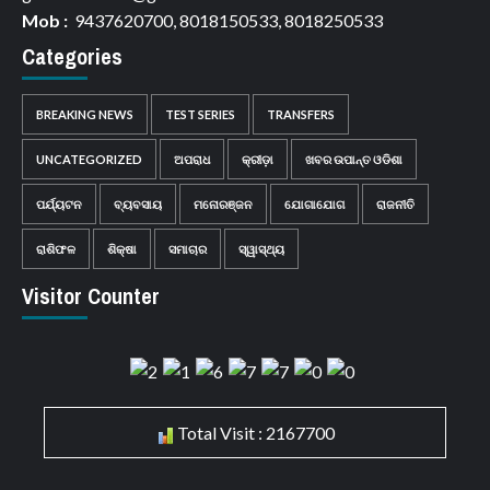
Mob :
9437620700, 8018150533, 8018250533
Categories
BREAKING NEWS
TEST SERIES
TRANSFERS
UNCATEGORIZED
ଅପରାଧ
କ୍ରୀଡ଼ା
ଖବର ଉପାନ୍ତ ଓଡିଶା
ପର୍ଯ୍ୟଟନ
ବ୍ୟବସାୟ
ମନୋରଞ୍ଜନ
ଯୋଗାଯୋଗ
ରାଜନୀତି
ରାଶିଫଳ
ଶିକ୍ଷା
ସମାଚାର
ସ୍ୱାସ୍ଥ୍ୟ
Visitor Counter
Total Visit : 2167700