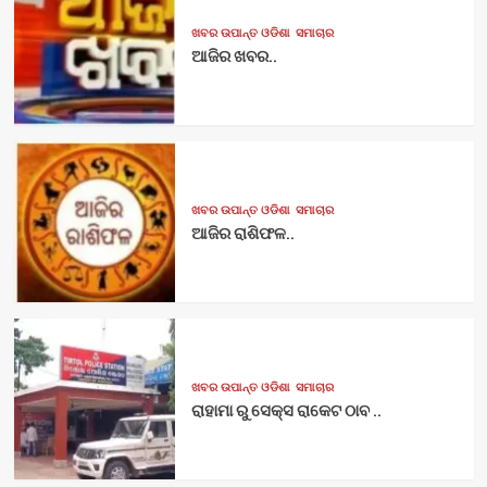
ଖବର ଉପାନ୍ତ ଓଡିଶା
ସମାଚାର
ଆଜିର ଖବର..
ଖବର ଉପାନ୍ତ ଓଡିଶା
ସମାଚାର
ଆଜିର ରାଶିଫଳ..
ଖବର ଉପାନ୍ତ ଓଡିଶା
ସମାଚାର
ରାହାମା ରୁ ସେକ୍ସ ରାକେଟ ଠାବ ..