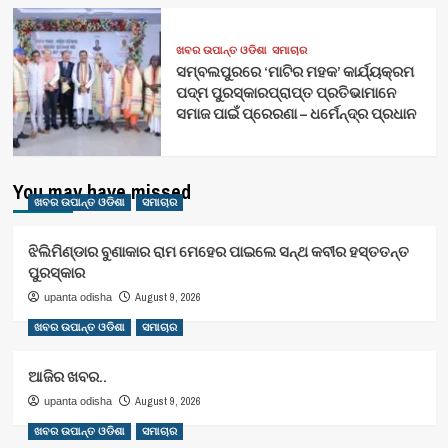
ଖବର ଉପାନ୍ତ ଓଡିଶା
ସମାଚାର
ସମ୍ବଲପୁରରେ ‘ମାଟିର ମହକ’ କାର୍ଯ୍ୟକ୍ରମ
ପଦ୍ମ ପୁରସ୍କାରପ୍ରାପ୍ତ ପ୍ରତିଭାମାନେ
ସମାଜ ପାଇଁ ପ୍ରେରଣା – ଧର୍ମେନ୍ଦ୍ର ପ୍ରଧାନ
You may have missed
ଖବର ଉପାନ୍ତ ଓଡିଶା
ସମାଚାର
ଝିଲିମିଣ୍ଡାର ବୁଣାକାର ରାମ ମେହେର ପାଇଲେ ସନ୍ଥ କବୀର ହସ୍ତତନ୍ତ
ପୁରସ୍କାର
August 9, 2026
upanta odisha
ଖବର ଉପାନ୍ତ ଓଡିଶା
ସମାଚାର
ଆଜିର ଖବର..
August 9, 2026
upanta odisha
ଖବର ଉପାନ୍ତ ଓଡିଶା
ସମାଚାର