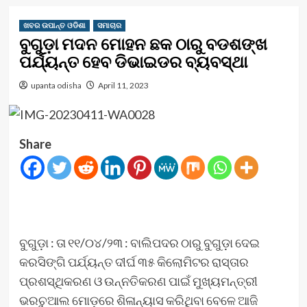
ଖବର ଉପାନ୍ତ ଓଡିଶା
ସମାଚାର
ବୁଗୁଡ଼ା ମଦନ ମୋହନ ଛକ ଠାରୁ ବଡଶଙ୍ଖ
ପର୍ଯ୍ୟନ୍ତ ହେବ ଡିଭାଇଡର ବ୍ୟବସ୍ଥା
upanta odisha
April 11, 2023
Share
ବୁଗୁଡ଼ା : ତା ୧୧/୦୪/୨୩ : ବାଲିପଦର ଠାରୁ ବୁଗୁଡ଼ା ଦେଇ
କରସିଙ୍ଗି ପର୍ଯ୍ୟନ୍ତ ଦୀର୍ଘ ୩୫ କିଲୋମିଟର ରାସ୍ତାର
ପ୍ରଶସ୍ଥିକରଣ ଓ ଉନ୍ନତିକରଣ ପାଇଁ ମୁଖ୍ୟମନ୍ତ୍ରୀ
ଭରଚୁଆଲ ମୋଡ଼ରେ ଶିଳାନ୍ୟାସ କରିଥିବା ବେଳେ ଆଜି