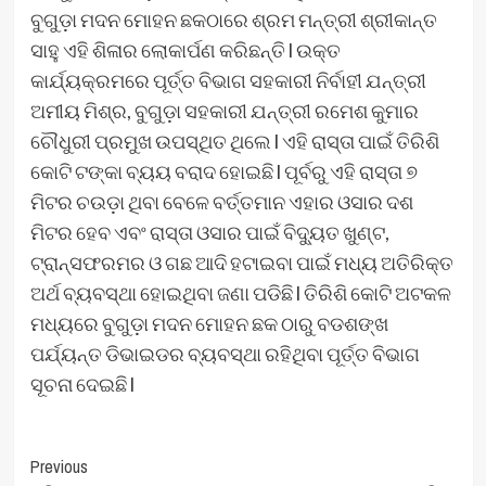
ବୁଗୁଡ଼ା ମଦନ ମୋହନ ଛକଠାରେ ଶ୍ରମ ମନ୍ତ୍ରୀ ଶ୍ରୀକାନ୍ତ
ସାହୁ ଏହି ଶିଳାର ଲୋକାର୍ପଣ କରିଛନ୍ତି l ଉକ୍ତ
କାର୍ଯ୍ୟକ୍ରମରେ ପୂର୍ତ୍ତ ବିଭାଗ ସହକାରୀ ନିର୍ବାହୀ ଯନ୍ତ୍ରୀ
ଅମୀୟ ମିଶ୍ର, ବୁଗୁଡ଼ା ସହକାରୀ ଯନ୍ତ୍ରୀ ରମେଶ କୁମାର
ଚୌଧୁରୀ ପ୍ରମୁଖ ଉପସ୍ଥିତ ଥିଲେ l ଏହି ରାସ୍ତା ପାଇଁ ତିରିଶି
କୋଟି ଟଙ୍କା ବ୍ୟୟ ବରାଦ ହୋଇଛି l ପୂର୍ବରୁ ଏହି ରାସ୍ତା ୭
ମିଟର ଚଉଡ଼ା ଥିବା ବେଳେ ବର୍ତ୍ତମାନ ଏହାର ଓସାର ଦଶ
ମିଟର ହେବ ଏବଂ ରାସ୍ତା ଓସାର ପାଇଁ ବିଦ୍ୟୁତ ଖୁଣ୍ଟ,
ଟ୍ରାନ୍ସଫରମର ଓ ଗଛ ଆଦି ହଟାଇବା ପାଇଁ ମଧ୍ୟ ଅତିରିକ୍ତ
ଅର୍ଥ ବ୍ୟବସ୍ଥା ହୋଇଥିବା ଜଣା ପଡିଛି l ତିରିଶି କୋଟି ଅଟକଳ
ମଧ୍ୟରେ ବୁଗୁଡ଼ା ମଦନ ମୋହନ ଛକ ଠାରୁ ବଡଶଙ୍ଖ
ପର୍ଯ୍ୟନ୍ତ ଡିଭାଇଡର ବ୍ୟବସ୍ଥା ରହିଥିବା ପୂର୍ତ୍ତ ବିଭାଗ
ସୂଚନା ଦେଇଛି l
Post
Previous