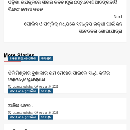
ଓଡ଼ିଶା ଉପକୂଳରେ ସାଗର କବଚ।ଦୁଇ ଛଦ୍ମବେଶୀ ଆତଙ୍ଗବାଦି
Navigation
ଗିରଫ,ବୋମା ଜବତ
Next
ପୋଲିସ ଓ ପବ୍ଲିକ୍ ମଧ୍ୟରେ ସମନ୍ବୟ ରକ୍ଷା ପାଇଁ ଜନ
ସଚେତନତା ଶୋଭାଯାତ୍ରା
More Stories
ଖବର ଉପାନ୍ତ ଓଡିଶା
ସମାଚାର
ଝିଲିମିଣ୍ଡାର ବୁଣାକାର ରାମ ମେହେର ପାଇଲେ ସନ୍ଥ କବୀର
ହସ୍ତତନ୍ତ ପୁରସ୍କାର
August 9, 2026
upanta odisha
ଖବର ଉପାନ୍ତ ଓଡିଶା
ସମାଚାର
ଆଜିର ଖବର..
August 9, 2026
upanta odisha
ଖବର ଉପାନ୍ତ ଓଡିଶା
ସମାଚାର