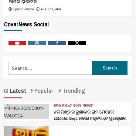
ଆଜିର ରାଶିଫଳ..
August 9, 2026
upanta odisha
CoverNews Social
Youtube
Vimeo
Facebook
Twitter
Search
for:
Latest
Popular
Trending
ଖବର ଉପାନ୍ତ ଓଡିଶା
ସମାଚାର
ଝିଲିମିଣ୍ଡାର ବୁଣାକାର ରାମ ମେହେର
ପାଇଲେ ସନ୍ଥ କବୀର ହସ୍ତତନ୍ତ ପୁରସ୍କାର