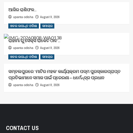
ଆଜିର ରାଶିଫଳ..
August 9, 2026
upanta odisha
ଖବର ଉପାନ୍ତ ଓଡିଶା
ସମାଚାର
ରାହାମା ରୁ ସେକ୍ସ ରାକେଟ ଠାବ ..
August 9, 2026
upanta odisha
ଖବର ଉପାନ୍ତ ଓଡିଶା
ସମାଚାର
ସମ୍ବଲପୁରରେ ‘ମାଟିର ମହକ’ କାର୍ଯ୍ୟକ୍ରମ ପଦ୍ମ ପୁରସ୍କାରପ୍ରାପ୍ତ
ପ୍ରତିଭାମାନେ ସମାଜ ପାଇଁ ପ୍ରେରଣା – ଧର୍ମେନ୍ଦ୍ର ପ୍ରଧାନ
August 8, 2026
upanta odisha
CONTACT US