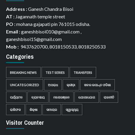
Address :
Ganesh Chandra Bisoi
AT :
Jagannath temple street
PO :
mohana gajapati pin 761015 odisha.
Email :
ganeshbisoi010@gmail.com ,
ganeshbisoi15@gmail.com
Mob :
9437620700, 8018150533, 8018250533
Categories
BREAKING NEWS
TEST SERIES
TRANSFERS
UNCATEGORIZED
ଅପରାଧ
କ୍ରୀଡ଼ା
ଖବର ଉପାନ୍ତ ଓଡିଶା
ପର୍ଯ୍ୟଟନ
ବ୍ୟବସାୟ
ମନୋରଞ୍ଜନ
ଯୋଗାଯୋଗ
ରାଜନୀତି
ରାଶିଫଳ
ଶିକ୍ଷା
ସମାଚାର
ସ୍ୱାସ୍ଥ୍ୟ
Visitor Counter