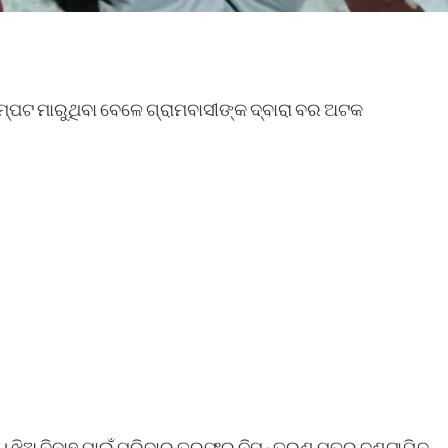
ର ଚମ୍ପଟ ମାରୁଥିବା ବେଳେ ଗ୍ରାମବାସୀଙ୍କ ଦ୍ବାରା ବର ଅଟକ
। ଝିଅ ବିବାହ ପାଇଁ ପରିବାର ତରଫରୁ ନିମନ୍ତ୍ରଣ ପତ୍ର ବଣ୍ଟାଯିବ