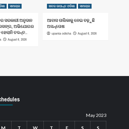
ିଶା
ସମାଚାର
ଖବର ଉପାନ୍ତ ଓଡିଶା
ସମାଚାର
ତର ସରକାରୀ ଅନୁଦାନ
ଆବାସ ତାଲିକାକୁ ନେଇ ବଢ଼ୁଛି
୍ରସଙ୍ଗ, ଅଭିଯୋଗର
ଅସନ୍ତୋଷ
 ହେଲାନି ତଦନ୍ତ..
August 6, 2026
upanta odisha
August 6, 2026
a
chedules
May 2023
M
T
W
T
F
S
S