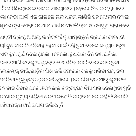
 ପାଇଁ ଚାଲିଛି ରୋଷେଇ ବାସର ଆୟୋଜନ । ହେଲେ,ଝିଅ ର ଗ୍ରାମରେ
ିଭା ହେବା ପାଇଁ ଏକ କାରରେ ତାର ଧରମ ଭାଣିଜି ସହ ଫେରାର ହୋଇ
ଛି ଅସ୍ତରଙ୍ଗ ମେରାଇନ ଥାନା ଅଧୀନ ଝାଡଲିଙ୍ଗ ଓ ଡମସୁଣ ଗ୍ରାମରେ ।
୍ଡୀ ଙ୍କ ପୁଅ ଅରୁ, ର ନିକଟ ବିଲୁଆମୁଣ୍ଡୁଳି ଗ୍ରାମର କାଳନ୍ଦୀ
ାୟୀ ବୁଧ ବାର ଦିନ ବିବାହ ହେବା ପାଇଁ ରହିଥିବା ବେଳେ,କନ୍ୟା ପକ୍ଷ
 ସୁନା ମୁଦି ଦେଇ ଥିଲେ । ହେଲେ ,ବୁଧବାର ଦିନ ଦଶ ଘଟିକା
କାର ଆଣି ବରକୁ ଅନ୍ୟତ୍ର,ନେଇଯିବା ପାଇଁ ନେଇ ଯାଉଥିବା
 ଲୋକଙ୍କୁ ଡାକି,ଗାଡ଼ିର ପିଛା କରି ଫେରାର ବରକୁ ଧରିବା ସହ, ବର
 ପରିଡ଼ା ଙ୍କୁ ହସ୍ତାନ୍ତର କରିଥିଲେ । ପୋଲିସ ବର ଆରୁ କୁ ଅଟକ
ୁ ବାଦ ବିବାଦ ପରେ,୬୦ହଜାର ଟଙ୍କା,ସହ ଝିଅ ଘର ଦେଇଥିବା ମୁଦି
 ଘଟଣାର ମୁଖ୍ୟ ନାୟିକା ଧରମ ଭଣେଜି ପାରାଦୀପ ରେ ରହି ତିନିଗୋଟି
ିବା ଝିଅପକ୍ଷ ଅଭିଯୋଗ କରିଛନ୍ତି