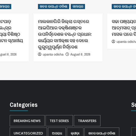
ସମାଚାର
ଖବର ଉପାନ୍ତ ଓଡିଶା
ସମାଚାର
ଖବର ଉପାନ୍ତ ଓଡ
ୋଟପାଡ଼
ମାଲକାନଗିରି ଜିଲ୍ଲା ଗସ୍ତରେ
ସଢା ପଞ୍ଚାୟ
େନ୍ଦ୍ର
ଆଇପିଆର ଦକ୍ଷିଣାଞ୍ଚଳ
ଆତ୍ମସାତ୍ ପ
ୟା ବିଶିଷ୍ଠ
ଉପନିର୍ଦ୍ଦେଶକ ବସନ୍ତ ପ୍ରଧାନ:
ମାସକ ପରେ ବି
ଟନ ସ୍ଥାନୀୟ
କାର୍ଯ୍ୟର ସମୀକ୍ଷା ସହ ଦେଲେ
upanta odish
ଗୁରୁତ୍ୱପୂର୍ଣ୍ଣ ନିର୍ଦ୍ଦେଶ
gust 6, 2026
August 6, 2026
upanta odisha
Categories
S
BREAKING NEWS
TEST SERIES
TRANSFERS
UNCATEGORIZED
ଅପରାଧ
କ୍ରୀଡ଼ା
ଖବର ଉପାନ୍ତ ଓଡିଶା