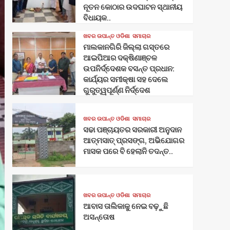
ନୂତନ କୋଠାର ଉଦଘାଟନ ସ୍ଥାନୀୟ
ବିଧାୟକ..
ଖବର ଉପାନ୍ତ ଓଡିଶା
ସମାଚାର
ମାଲକାନଗିରି ଜିଲ୍ଲା ଗସ୍ତରେ
ଆଇପିଆର ଦକ୍ଷିଣାଞ୍ଚଳ
ଉପନିର୍ଦ୍ଦେଶକ ବସନ୍ତ ପ୍ରଧାନ:
କାର୍ଯ୍ୟର ସମୀକ୍ଷା ସହ ଦେଲେ
ଗୁରୁତ୍ୱପୂର୍ଣ୍ଣ ନିର୍ଦ୍ଦେଶ
ଖବର ଉପାନ୍ତ ଓଡିଶା
ସମାଚାର
ସଢା ପଞ୍ଚାୟତର ସରକାରୀ ଅନୁଦାନ
ଆତ୍ମସାତ୍ ପ୍ରସଙ୍ଗ, ଅଭିଯୋଗର
ମାସକ ପରେ ବି ହେଲାନି ତଦନ୍ତ..
ଖବର ଉପାନ୍ତ ଓଡିଶା
ସମାଚାର
ଆବାସ ତାଲିକାକୁ ନେଇ ବଢ଼ୁଛି
ଅସନ୍ତୋଷ