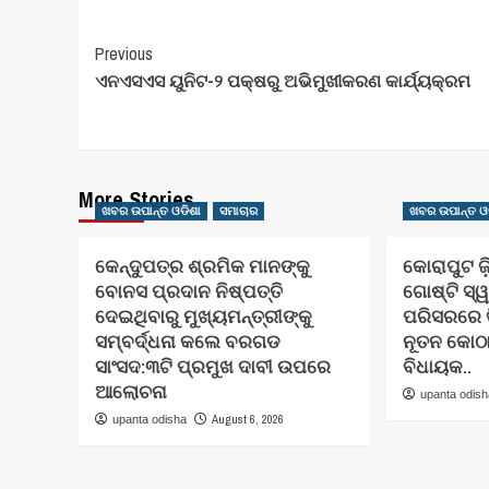
Post
Previous
ଏନଏସଏସ ୟୁନିଟ-୨ ପକ୍ଷରୁ ଅଭିମୁଖୀକରଣ କାର୍ଯ୍ୟକ୍ରମ
Navigation
More Stories
ଖବର ଉପାନ୍ତ ଓଡିଶା
ସମାଚାର
ଖବର ଉପାନ୍ତ ଓ
କେନ୍ଦୁପତ୍ର ଶ୍ରମିକ ମାନଙ୍କୁ
କୋରାପୁଟ ଜ
ବୋନସ ପ୍ରଦାନ ନିଷ୍ପତ୍ତି
ଗୋଷ୍ଟି ସ୍ୱ
ଦେଇଥିବାରୁ ମୁଖ୍ୟମନ୍ତ୍ରୀଙ୍କୁ
ପରିସରରେ ତ
ସମ୍ବର୍ଦ୍ଧନା କଲେ ବରଗଡ
ନୂତନ କୋଠ
ସାଂସଦ:୩ଟି ପ୍ରମୁଖ ଦାବୀ ଉପରେ
ବିଧାୟକ..
ଆଲୋଚନା
upanta odis
August 6, 2026
upanta odisha