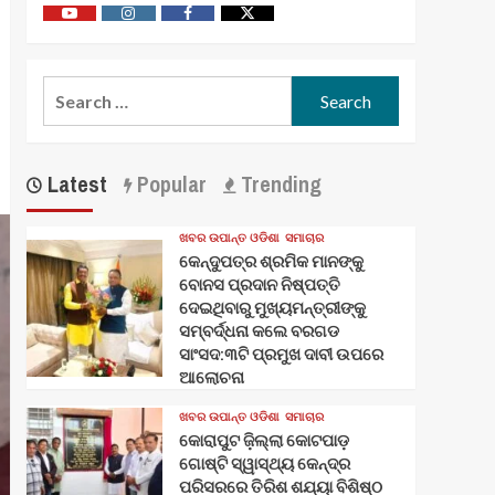
Youtube
Vimeo
Facebook
Twitter
Search
for:
Latest
Popular
Trending
ଖବର ଉପାନ୍ତ ଓଡିଶା
ସମାଚାର
କେନ୍ଦୁପତ୍ର ଶ୍ରମିକ ମାନଙ୍କୁ
ବୋନସ ପ୍ରଦାନ ନିଷ୍ପତ୍ତି
ଦେଇଥିବାରୁ ମୁଖ୍ୟମନ୍ତ୍ରୀଙ୍କୁ
ସମ୍ବର୍ଦ୍ଧନା କଲେ ବରଗଡ
ସାଂସଦ:୩ଟି ପ୍ରମୁଖ ଦାବୀ ଉପରେ
ଆଲୋଚନା
ଖବର ଉପାନ୍ତ ଓଡିଶା
ସମାଚାର
କୋରାପୁଟ ଜ଼ିଲ୍ଲା କୋଟପାଡ଼
ଗୋଷ୍ଟି ସ୍ୱାସ୍ଥ୍ୟ କେନ୍ଦ୍ର
ପରିସରରେ ତିରିଶ ଶଯ୍ୟା ବିଶିଷ୍ଠ