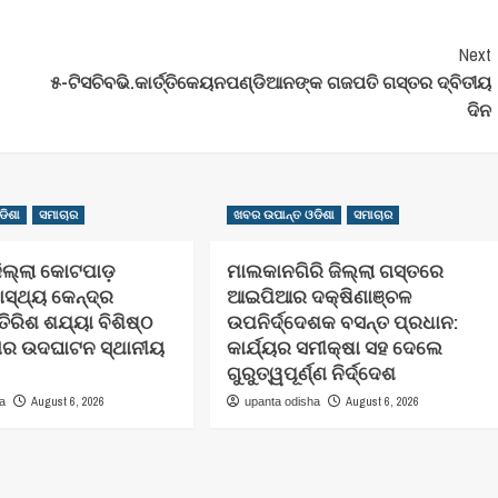
Next
୫-ଟିସଚିବଭି.କାର୍ତ୍ତିକେୟନପଣ୍ଡିଆନଙ୍କ ଗଜପତି ଗସ୍ତର ଦ୍ବିତୀୟ
ଦିନ
ଡିଶା
ସମାଚାର
ଖବର ଉପାନ୍ତ ଓଡିଶା
ସମାଚାର
଼ିଲ୍ଲା କୋଟପାଡ଼
ମାଲକାନଗିରି ଜିଲ୍ଲା ଗସ୍ତରେ
ାସ୍ଥ୍ୟ କେନ୍ଦ୍ର
ଆଇପିଆର ଦକ୍ଷିଣାଞ୍ଚଳ
ିରିଶ ଶଯ୍ୟା ବିଶିଷ୍ଠ
ଉପନିର୍ଦ୍ଦେଶକ ବସନ୍ତ ପ୍ରଧାନ:
ାର ଉଦଘାଟନ ସ୍ଥାନୀୟ
କାର୍ଯ୍ୟର ସମୀକ୍ଷା ସହ ଦେଲେ
ଗୁରୁତ୍ୱପୂର୍ଣ୍ଣ ନିର୍ଦ୍ଦେଶ
August 6, 2026
August 6, 2026
ha
upanta odisha