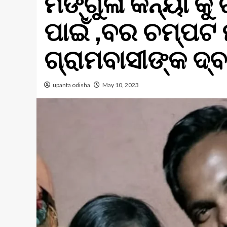
ମଙ୍ଗୁଳା କନ୍ୟା କୁ 
ପାଇଁ ,ବର ଚମ୍ପଟ 
ଗ୍ରାମବାସୀଙ୍କ ଦ୍
upanta odisha
May 10, 2023