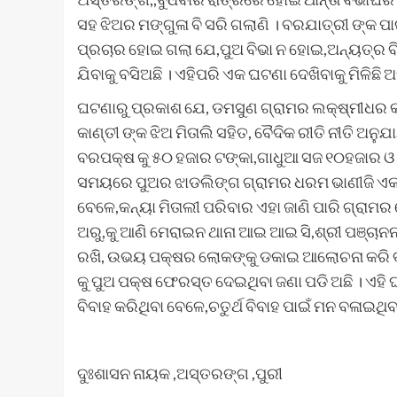
ସହ ଝିଅର ମଙ୍ଗୁଳା ବି ସରି ଗଲାଣି । ବରଯାତ୍ରୀ ଙ୍କ
ପ୍ରଚାର ହୋଇ ଗଲା ଯେ,ପୁଅ ବିଭା ନ ହୋଇ,ଅନ୍ୟତ୍ର ବ
ଯିବାକୁ ବସିଅଛି । ଏହିପରି ଏକ ଘଟଣା ଦେଖିବାକୁ ମିଳି
ଘଟଣାରୁ ପ୍ରକାଶ ଯେ, ଡମସୁଣ ଗ୍ରାମର ଲକ୍ଷ୍ମୀଧର କାଣ
କାଣ୍ତୀ ଙ୍କ ଝିଅ ମିତାଲି ସହିତ, ବୈଦିକ ରୀତି ନୀତି ଅନୁଯ
ବରପକ୍ଷ କୁ ୫୦ ହଜାର ଟଙ୍କା,ଗାଧୁଆ ସଜ ୧୦ହଜାର ଓ ଏକ
ସମୟରେ ପୁଅର ଝାଡଲିଙ୍ଗ ଗ୍ରାମର ଧରମ ଭାଣୀଜି ଏକ 
ବେଳେ,କନ୍ୟା ମିତାଲୀ ପରିବାର ଏହା ଜାଣି ପାରି ଗ୍ରାମର
ଅରୁ,କୁ ଆଣି ମେରାଇନ ଥାନା ଆଇ ଆଇ ସି,ଶ୍ରୀ ପଞ୍ଚାନନ
ରଖି, ଉଭୟ ପକ୍ଷର ଲୋକଙ୍କୁ ଡକାଇ ଆଲୋଚନା କରି ବହ
କୁ ପୁଅ ପକ୍ଷ ଫେରସ୍ତ ଦେଇଥିବା ଜଣା ପଡି ଅଛି । ଏହି
ବିବାହ କରିଥିବା ବେଳେ,ଚତୁର୍ଥ ବିବାହ ପାଇଁ ମନ ବଳାଇଥ
ଦୁଃଶାସନ ନାୟକ ,ଅସ୍ତରଙ୍ଗ ,ପୁରୀ