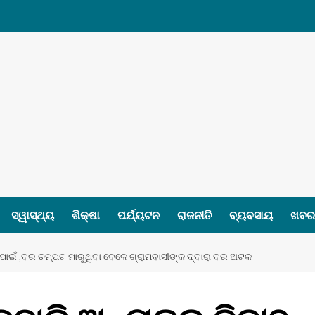
ସ୍ୱାସ୍ଥ୍ୟ
ଶିକ୍ଷା
ପର୍ଯ୍ୟଟନ
ରାଜନୀତି
ବ୍ୟବସାୟ
ଖବର 
ବାହ ପାଇଁ ,ବର ଚମ୍ପଟ ମାରୁଥିବା ବେଳେ ଗ୍ରାମବାସୀଙ୍କ ଦ୍ବାରା ବର ଅଟକ