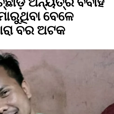
ଚ୍ଛାଡ଼ି ଅନ୍ୟତ୍ର ବିବାହ
ମାରୁଥିବା ବେଳେ
ବାରା ବର ଅଟକ