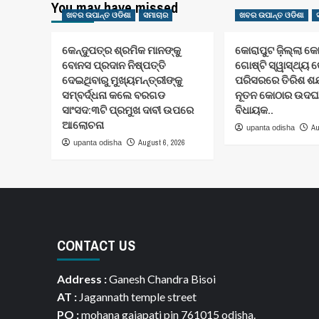
You may have missed
ଖବର ଉପାନ୍ତ ଓଡିଶା
ସମାଚାର
ଖବର ଉପାନ୍ତ ଓଡିଶା
କେନ୍ଦୁପତ୍ର ଶ୍ରମିକ ମାନଙ୍କୁ
କୋରାପୁଟ ଜ଼ିଲ୍ଲା କ
ବୋନସ ପ୍ରଦାନ ନିଷ୍ପତ୍ତି
ଗୋଷ୍ଟି ସ୍ୱାସ୍ଥ୍ୟ କ
ଦେଇଥିବାରୁ ମୁଖ୍ୟମନ୍ତ୍ରୀଙ୍କୁ
ପରିସରରେ ତିରିଶ ଶଯ୍
ସମ୍ବର୍ଦ୍ଧନା କଲେ ବରଗଡ
ନୂତନ କୋଠାର ଉଦଘା
ସାଂସଦ:୩ଟି ପ୍ରମୁଖ ଦାବୀ ଉପରେ
ବିଧାୟକ..
ଆଲୋଚନା
Au
upanta odisha
August 6, 2026
upanta odisha
CONTACT US
Address :
Ganesh Chandra Bisoi
AT :
Jagannath temple street
PO :
mohana gajapati pin 761015 odisha.