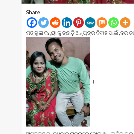
Share
ମଙ୍ଗୁଳା କନ୍ୟା କୁ ଚ୍ଛାଡ଼ି ଅନ୍ୟତ୍ର ବିବାହ ପାଇଁ ,ବ
।
ଅସ୍ତରଙ୍ଗ,,ବୁଧବାର ରାତ୍ରରେ ହୋଇ ଥାନ୍ତା ବିଭାଘର 